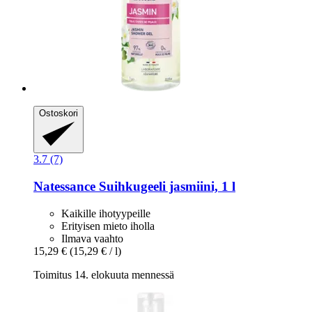
Ostoskori
3.7 (7)
Natessance
Suihkugeeli jasmiini, 1 l
Kaikille ihotyypeille
Erityisen mieto iholla
Ilmava vaahto
15,29 €
(15,29 € / l)
Toimitus 14. elokuuta mennessä