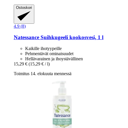
Ostoskori
4.9 (8)
Natessance
Suihkugeeli kookosvesi, 1 l
Kaikille ihotyypeille
Pehmentävät ominaisuudet
Hellävarainen ja ihoystävällinen
15,29 €
(15,29 € / l)
Toimitus 14. elokuuta mennessä