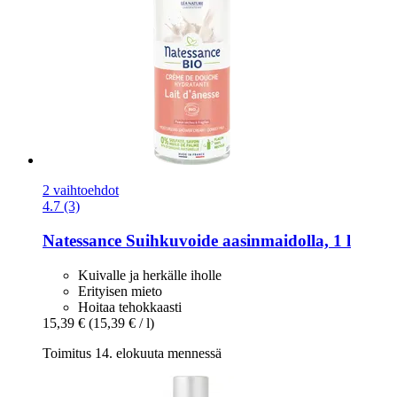
2 vaihtoehdot
4.7 (3)
Natessance
Suihkuvoide aasinmaidolla, 1 l
Kuivalle ja herkälle iholle
Erityisen mieto
Hoitaa tehokkaasti
15,39 €
(15,39 € / l)
Toimitus 14. elokuuta mennessä