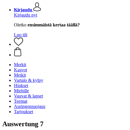
Kirjaudu
Kirjaudu nyt
Oletko
ensimmäistä kertaa täällä?
Luo tili
Merkit
Kasvot
Meikit
Vartalo & kylpy
Hiukset
Miehille
Vauvat & lapset
Teemat
Auringonsuojaus
Tarjoukset
Auswertung 7