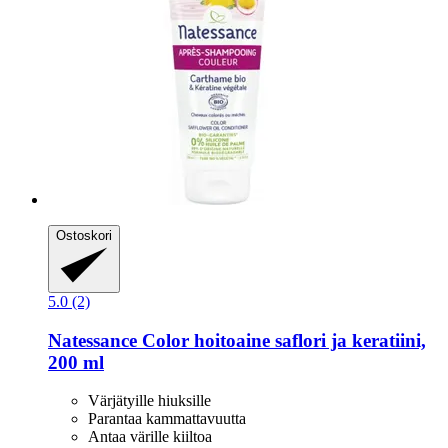
Ostoskori
5.0 (2)
Natessance
Color hoitoaine saflori ja keratiini,
200 ml
Värjätyille hiuksille
Parantaa kammattavuutta
Antaa värille kiiltoa