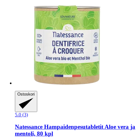
Ostoskori
5.0 (3)
Natessance
Hampaidenpesutabletit Aloe vera ja
mentoli, 80 kpl