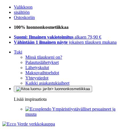
Valikkoon
sisältöön
Ostoskoriin
100% luonnonkosmetiikkaa
Suomi: Ilmainen vakiotoimitus
alkaen 79,90 €
Vähintään 1 ilmainen näyte
jokaisen tilauksen mukana
Tuki
Missä tilaukseni on?
Palautuslähetykset
Lähetyskulut
Maksuvaihtoehdot
Yhteystiedot
Kaikki asiakastukiaiheet
Lisää inspiraatiota
Ympäristöystävälliset pesuaineet ja
muuta