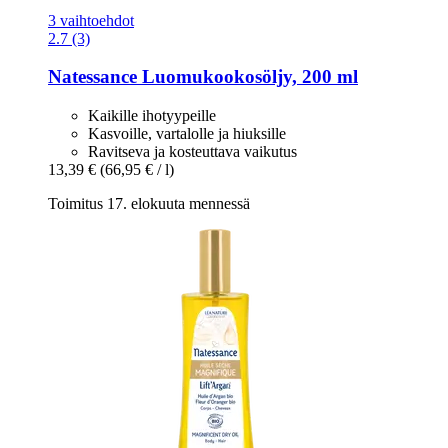
3 vaihtoehdot
2.7 (3)
Natessance
Luomukookosöljy, 200 ml
Kaikille ihotyypeille
Kasvoille, vartalolle ja hiuksille
Ravitseva ja kosteuttava vaikutus
13,39 €
(66,95 € / l)
Toimitus 17. elokuuta mennessä