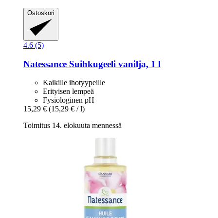
Ostoskori
4.6 (5)
Natessance
Suihkugeeli vanilja, 1 l
Kaikille ihotyypeille
Erityisen lempeä
Fysiologinen pH
15,29 €
(15,29 € / l)
Toimitus 14. elokuuta mennessä