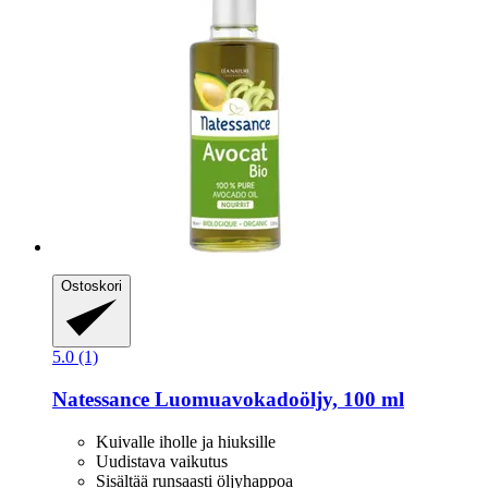
Ostoskori
5.0 (1)
Natessance
Luomuavokadoöljy, 100 ml
Kuivalle iholle ja hiuksille
Uudistava vaikutus
Sisältää runsaasti öljyhappoa