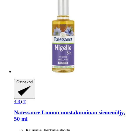
Ostoskori
4.8 (4)
Natessance
Luomu mustakuminan siemenöljy,
50 ml
Kuivalle, herkälle iholle