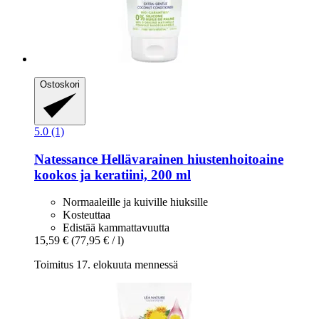
Ostoskori
5.0 (1)
Natessance
Hellävarainen hiustenhoitoaine
kookos ja keratiini, 200 ml
Normaaleille ja kuiville hiuksille
Kosteuttaa
Edistää kammattavuutta
15,59 €
(77,95 € / l)
Toimitus 17. elokuuta mennessä