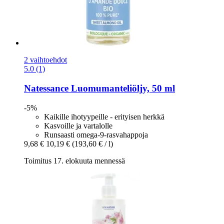
2 vaihtoehdot
5.0 (1)
Natessance
Luomumanteliöljy, 50 ml
-5%
Kaikille ihotyypeille - erityisen herkkä
Kasvoille ja vartalolle
Runsaasti omega-9-rasvahappoja
9,68 €
10,19 €
(193,60 € / l)
Toimitus 17. elokuuta mennessä