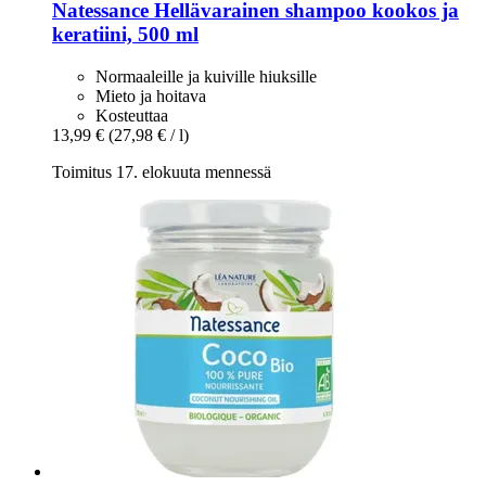
Natessance
Hellävarainen shampoo kookos ja
keratiini, 500 ml
Normaaleille ja kuiville hiuksille
Mieto ja hoitava
Kosteuttaa
13,99 €
(27,98 € / l)
Toimitus 17. elokuuta mennessä