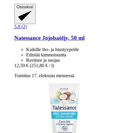
Ostoskori
5.0 (2)
Natessance
Jojobaöljy, 50 ml
Kaikille iho- ja hiustyypeille
Edistää kimmoisuutta
Ravitsee ja suojaa
12,59 €
(251,80 € / l)
Toimitus 17. elokuuta mennessä