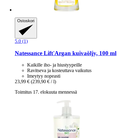
Ostoskori
5.0 (1)
Natessance
Lift'Argan kuivaöljy, 100 ml
Kaikille iho- ja hiustyypeille
Ravitseva ja kosteuttava vaikutus
Imeytyy nopeasti
23,99 €
(239,90 € / l)
Toimitus 17. elokuuta mennessä