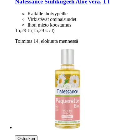
Natessance
Suihkugeeli Aloe vera, 1 l
Kaikille ihotyypeille
Virkistävät ominaisuudet
Ihon mieto koostumus
15,29 €
(15,29 € / l)
Toimitus 14. elokuuta mennessä
Ostoskori