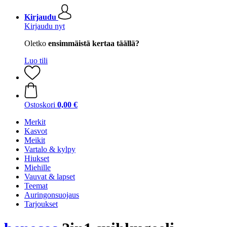
Kirjaudu
Kirjaudu nyt
Oletko
ensimmäistä kertaa täällä?
Luo tili
Ostoskori
0,00 €
Merkit
Kasvot
Meikit
Vartalo & kylpy
Hiukset
Miehille
Vauvat & lapset
Teemat
Auringonsuojaus
Tarjoukset