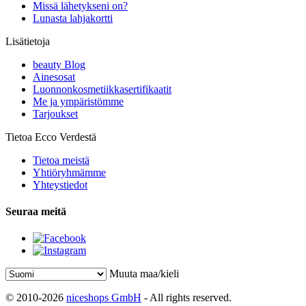
Missä lähetykseni on?
Lunasta lahjakortti
Lisätietoja
beauty Blog
Ainesosat
Luonnonkosmetiikkasertifikaatit
Me ja ympäristömme
Tarjoukset
Tietoa Ecco Verdestä
Tietoa meistä
Yhtiöryhmämme
Yhteystiedot
Seuraa meitä
Muuta maa/kieli
© 2010-2026
niceshops GmbH
- All rights reserved.