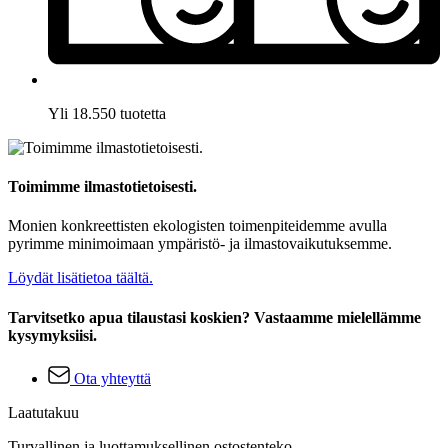
Yli 18.550 tuotetta
Toimimme ilmastotietoisesti.
Monien konkreettisten ekologisten toimenpiteidemme avulla
pyrimme minimoimaan ympäristö- ja ilmastovaikutuksemme.
Löydät lisätietoa täältä.
Tarvitsetko apua tilaustasi koskien? Vastaamme mielellämme
kysymyksiisi.
Ota yhteyttä
Laatutakuu
Turvallinen ja luottamuksellinen ostostenteko