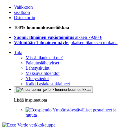
Valikkoon
sisältöön
Ostoskoriin
100% luonnonkosmetiikkaa
Suomi: Ilmainen vakiotoimitus
alkaen 79,90 €
Vähintään 1 ilmainen näyte
jokaisen tilauksen mukana
Tuki
Missä tilaukseni on?
Palautuslähetykset
Lähetyskulut
Maksuvaihtoehdot
Yhteystiedot
Kaikki asiakastukiaiheet
Lisää inspiraatiota
Ympäristöystävälliset pesuaineet ja
muuta