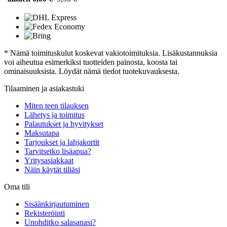
* Nämä toimituskulut koskevat vakiotoimituksia. Lisäkustannuksia
voi aiheutua esimerkiksi tuotteiden painosta, koosta tai
ominaisuuksista. Löydät nämä tiedot tuotekuvauksesta.
Tilaaminen ja asiakastuki
Miten teen tilauksen
Lähetys ja toimitus
Palautukset ja hyvitykset
Maksutapa
Tarjoukset ja lahjakortit
Tarvitsetko lisäapua?
Yritysasiakkaat
Näin käytät tiliäsi
Oma tili
Sisäänkirjautuminen
Rekisteröinti
Unohditko salasanasi?