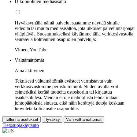
Ulkopuolinen mediasisältö
Hyväksymällä nämä palvelut saatamme näyttää sinulle
videoita tai muuta mediasisältöä, jota ulkoiset palveluntarjoajat
ylläpitävät. Suostumuksellasi käytämme tällä verkkosivustolla
seuraavia kolmannen osapuolen palveluja:
Vimeo, YouTube
Välttämättömät
Aina aktiivinen
Teknisesti välttämättömät evästeet varmistavat vain
verkkosivustomme perustoiminnot. Niiden avulla voit
esimerkiksi kerätä tuotteita ostoskoriin tai kirjautua
asiakastilillesi. Meidän ei ole mahdollista tehdä mitään
johtopäätöksiä sinusta, eikä näin kerättyjä tietoja koskaan
luovuteta kolmansille osapuolille.
Tallenna asetukset
Hyväksy
Vain välttämättömät
Tietosuojakäytäntö