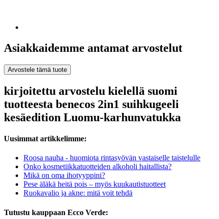
Asiakkaidemme antamat arvostelut
Arvostele tämä tuote
kirjoitettu arvostelu kielellä suomi
tuotteesta benecos 2in1 suihkugeeli
kesäedition Luomu-karhunvatukka
Uusimmat artikkelimme:
Roosa nauha - huomiota rintasyövän vastaiselle taistelulle
Onko kosmetiikkatuotteiden alkoholi haitallista?
Mikä on oma ihotyyppini?
Pese äläkä heitä pois – myös kuukautistuotteet
Ruokavalio ja akne: mitä voit tehdä
Tutustu kauppaan Ecco Verde: