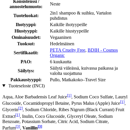
Konsistenssi /
Neste
annostelumuoto:
2in1 shampoo & suihku, Vartalon
Tuoteluokat:
puhdistus
Ihotyyppi:
Kaikille ihotyypeille
Hiustyyppi:
Kaikille hiustyypeille
Ominaisuudet:
Vegaaninen
Tuoksut:
Hedelmäinen
PETA Cruelty Free
,
BDIH - Cosmos
Sertifikaatit:
Organic
PAO:
6 kuukautta
Säilytä viileässä, kuivassa paikassa ja
Säilytys:
valolta suojattuna
Pakkaustyyppi:
Pullo, Matkakoko–Travel Size
Tuoteseloste (INCI)
[1]
Aqua, Aloe Barbadensis Leaf Juice
, Sodium Coco­ Sulfate, Lauryl
[1]
Glucoside, Cocamidopropyl Betaine, Pyrus Malus (Apple) Juice
,
[2]
Glycerin
, Sodium Chloride, Ribes Nigrum (Black Currant) Fruit
[1]
Extract
, Inulin, Coco Glucoside, Glyceryl Oleate, Sodium
Benzoate, Potassium Sorbate, Citric Acid, Sodium Citrate,
[3]
[3]
Parfum
,
Vanillin