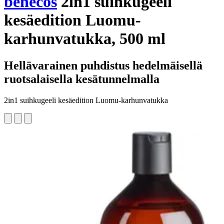
benecos
2in1 suihkugeeli
kesäedition Luomu-
karhunvatukka, 500 ml
Hellävarainen puhdistus hedelmäisellä
ruotsalaisella kesätunnelmalla
2in1 suihkugeeli kesäedition Luomu-karhunvatukka