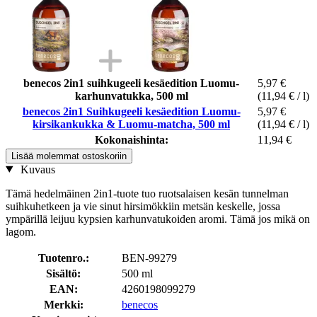
benecos 2in1 suihkugeeli kesäedition Luomu-
5,97 €
karhunvatukka, 500 ml
(11,94 € / l)
benecos 2in1 Suihkugeeli kesäedition Luomu-
5,97 €
kirsikankukka & Luomu-matcha, 500 ml
(11,94 € / l)
Kokonaishinta:
11,94 €
Lisää molemmat ostoskoriin
Kuvaus
Tämä hedelmäinen 2in1-tuote tuo ruotsalaisen kesän tunnelman
suihkuhetkeen ja vie sinut hirsimökkiin metsän keskelle, jossa
ympärillä leijuu kypsien karhunvatukoiden aromi. Tämä jos mikä on
lagom.
Tuotenro.:
BEN-99279
Sisältö:
500 ml
EAN:
4260198099279
Merkki:
benecos