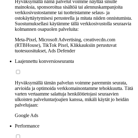
Hyväksymällä nämä palvelut voimme näyttää sinulle
mainoksia, sponsoroitua sisältöä tai alennuskampanjoita
verkkosivustostamme tai tuotteistamme selaus- ja
ostokäyttäytymisesi perusteella ja mitata niiden onnistumista.
Suostumuksellasi käytämme tällä verkkosivustolla seuraavia
kolmannen osapuolen palveluita:
Meta-Pixel, Microsoft Advertising, creativecdn.com
(RTBHouse), TikTok Pixel, Klikkauksiin perustuvat
tuotesuositukset, Ads Defender
Laajennettu konversioseuranta
Hyväksymällä tämän palvelun voimme paremmin seurata,
arvioida ja optimoida verkkomainontamme tehokkuutta. Tätä
varten vertaamme salattuja henkilötietojasi seuraavien
ulkoisten palveluntarjoajien kanssa, mikäli käytät jo heidän
palvelujaan:
Google Ads
Performance