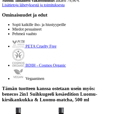
Suomi: Ilmainen vakiotoimitus
alkaen 79,90 €
Lisätietoja lähetyksestä ja toimituksesta
Ominaisuudet ja edut
Sopii kaikille iho- ja hiustyypeille
Miedot pesuaineet
Pehmeä vaahto
PETA Cruelty Free
BDIH - Cosmos Organic
Vegaaninen
Tämän tuotteen kanssa ostetaan usein myös:
benecos 2in1 Suihkugeeli kesäedition Luomu-
kirsikankukka & Luomu-matcha, 500 ml