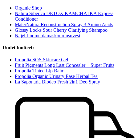
Organic Shop
Natura Siberica DETOX KAMCHATKA Express
Conditioner
MaterNatura Reconstruction Spray 3 Amino Acids
Glossy Locks Sour Cherry Clarifying Shampoo
Najel Luomu damaskonruusuvesi
Uudet tuotteet:
Propolia SOS Skincare Gel
Fruit Pigments Long Last Concealer + Super Fruits
Propolia Tinted Lip Balm
Propolia Organic Urinary Ease Herbal Tea
La Saponaria Biodeo Fresh 2in1 Deo Spray