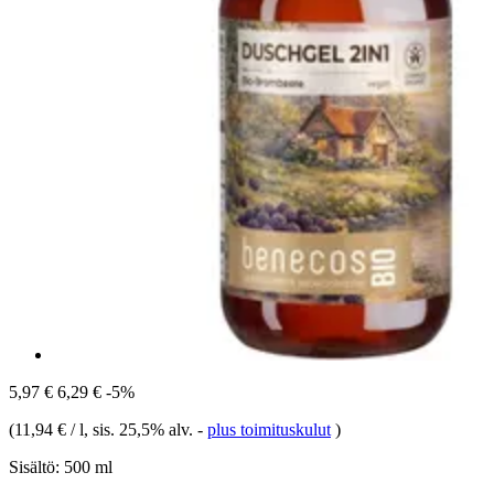
5,97 €
6,29 €
-5%
(
11,94 € / l
, sis. 25,5% alv.
-
plus toimituskulut
)
Sisältö:
500 ml