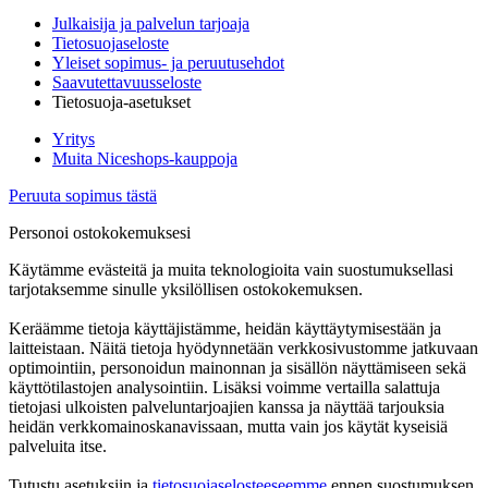
Julkaisija ja palvelun tarjoaja
Tietosuojaseloste
Yleiset sopimus- ja peruutusehdot
Saavutettavuusseloste
Tietosuoja-asetukset
Yritys
Muita Niceshops-kauppoja
Peruuta sopimus tästä
Personoi ostokokemuksesi
Käytämme evästeitä ja muita teknologioita vain suostumuksellasi
tarjotaksemme sinulle yksilöllisen ostokokemuksen.
Keräämme tietoja käyttäjistämme, heidän käyttäytymisestään ja
laitteistaan. Näitä tietoja hyödynnetään verkkosivustomme jatkuvaan
optimointiin, personoidun mainonnan ja sisällön näyttämiseen sekä
käyttötilastojen analysointiin. Lisäksi voimme vertailla salattuja
tietojasi ulkoisten palveluntarjoajien kanssa ja näyttää tarjouksia
heidän verkkomainoskanavissaan, mutta vain jos käytät kyseisiä
palveluita itse.
Tutustu asetuksiin ja
tietosuojaselosteeseemme
ennen suostumuksen