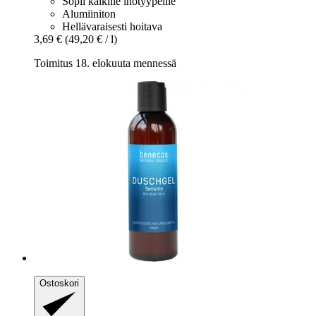
Sopii kaikille ihotyypeille
Alumiiniton
Hellävaraisesti hoitava
3,69 €
(49,20 € / l)
Toimitus 18. elokuuta mennessä
Ostoskori