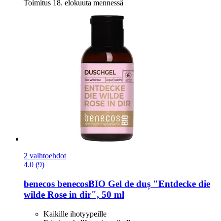
Toimitus 18. elokuuta mennessä
2 vaihtoehdot
4.0 (9)
benecos
benecosBIO Gel de duș "Entdecke die
wilde Rose in dir", 50 ml
Kaikille ihotyypeille