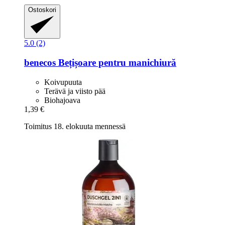
Ostoskori
5.0 (2)
benecos
Bețișoare pentru manichiură
Koivupuuta
Terävä ja viisto pää
Biohajoava
1,39 €
Toimitus 18. elokuuta mennessä