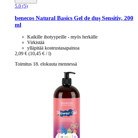
5.0 (5)
benecos
Natural Basics Gel de duș Sensitiv, 200
ml
Kaikille ihotyypeille - myös herkälle
Virkistää
ylläpitää kosteustasapainoa
2,09 €
(10,45 € / l)
Toimitus 18. elokuuta mennessä