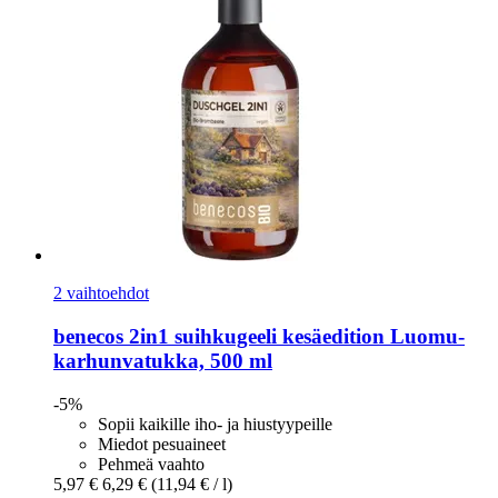
2 vaihtoehdot
benecos
2in1 suihkugeeli kesäedition Luomu-​
karhunvatukka, 500 ml
-5%
Sopii kaikille iho- ja hiustyypeille
Miedot pesuaineet
Pehmeä vaahto
5,97 €
6,29 €
(11,94 € / l)