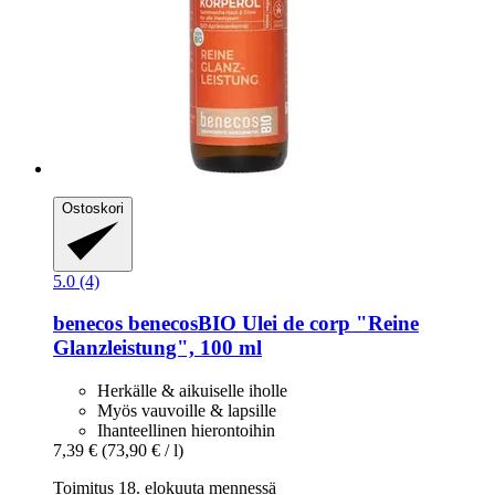
Ostoskori
5.0 (4)
benecos
benecosBIO Ulei de corp "Reine
Glanzleistung", 100 ml
Herkälle & aikuiselle iholle
Myös vauvoille & lapsille
Ihanteellinen hierontoihin
7,39 €
(73,90 € / l)
Toimitus 18. elokuuta mennessä