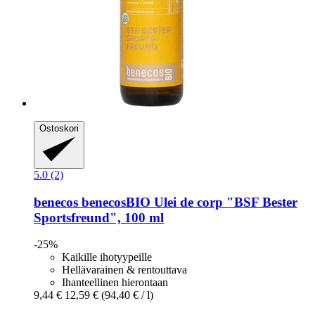
Ostoskori
5.0 (2)
benecos
benecosBIO Ulei de corp "BSF Bester
Sportsfreund", 100 ml
-25%
Kaikille ihotyypeille
Hellävarainen & rentouttava
Ihanteellinen hierontaan
9,44 €
12,59 €
(94,40 € / l)