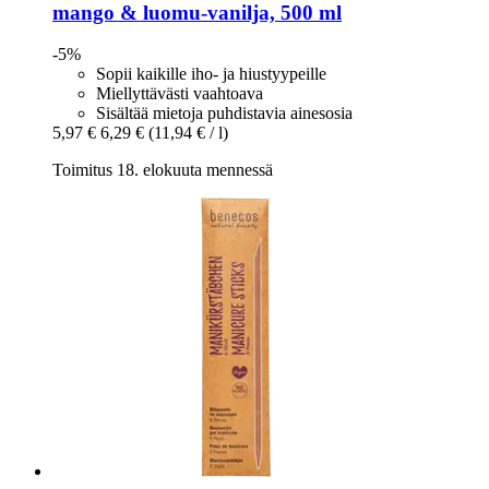
mango & luomu-​vanilja, 500 ml
-5%
Sopii kaikille iho- ja hiustyypeille
Miellyttävästi vaahtoava
Sisältää mietoja puhdistavia ainesosia
5,97 €
6,29 €
(11,94 € / l)
Toimitus 18. elokuuta mennessä