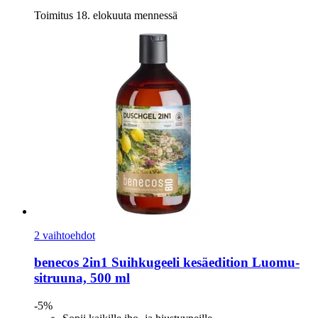
Toimitus 18. elokuuta mennessä
2 vaihtoehdot
benecos
2in1 Suihkugeeli kesäedition Luomu-​
sitruuna, 500 ml
-5%