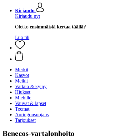
Kirjaudu
Kirjaudu nyt
Oletko
ensimmäistä kertaa täällä?
Luo tili
Merkit
Kasvot
Meikit
Vartalo & kylpy
Hiukset
Miehille
Vauvat & lapset
Teemat
Auringonsuojaus
Tarjoukset
Benecos-vartalonhoito