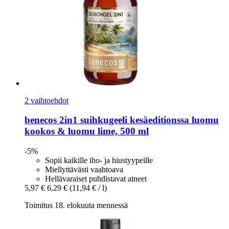
2 vaihtoehdot
benecos
2in1 suihkugeeli kesäeditionssa luomu
kookos & luomu lime, 500 ml
-5%
Sopii kaikille iho- ja hiustyypeille
Miellyttävästi vaahtoava
Hellävaraiset puhdistavat aineet
5,97 €
6,29 €
(11,94 € / l)
Toimitus 18. elokuuta mennessä