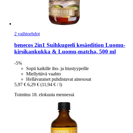
2 vaihtoehdot
benecos
2in1 Suihkugeeli kesäedition Luomu-​
kirsikankukka & Luomu-​matcha, 500 ml
-5%
Sopii kaikille iho- ja hiustyypeille
Miellyttävä vaahto
Hellävaraiset puhdistavat ainesosat
5,97 €
6,29 €
(11,94 € / l)
Toimitus 18. elokuuta mennessä