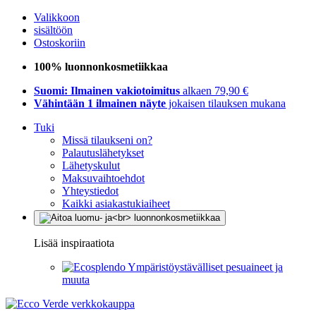
Valikkoon
sisältöön
Ostoskoriin
100% luonnonkosmetiikkaa
Suomi: Ilmainen vakiotoimitus
alkaen 79,90 €
Vähintään 1 ilmainen näyte
jokaisen tilauksen mukana
Tuki
Missä tilaukseni on?
Palautuslähetykset
Lähetyskulut
Maksuvaihtoehdot
Yhteystiedot
Kaikki asiakastukiaiheet
Lisää inspiraatiota
Ympäristöystävälliset pesuaineet ja
muuta