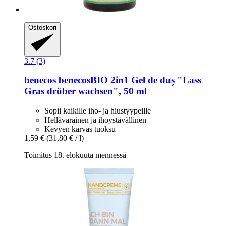
Ostoskori
3.7 (3)
benecos
benecosBIO 2in1 Gel de duș "Lass
Gras drüber wachsen", 50 ml
Sopii kaikille iho- ja hiustyypeille
Hellävarainen ja ihoystävällinen
Kevyen karvas tuoksu
1,59 €
(31,80 € / l)
Toimitus 18. elokuuta mennessä