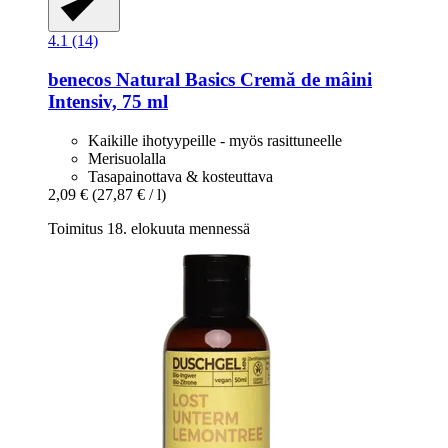
4.1 (14)
benecos
Natural Basics Cremă de mâini
Intensiv, 75 ml
Kaikille ihotyypeille - myös rasittuneelle
Merisuolalla
Tasapainottava & kosteuttava
2,09 €
(27,87 € / l)
Toimitus 18. elokuuta mennessä