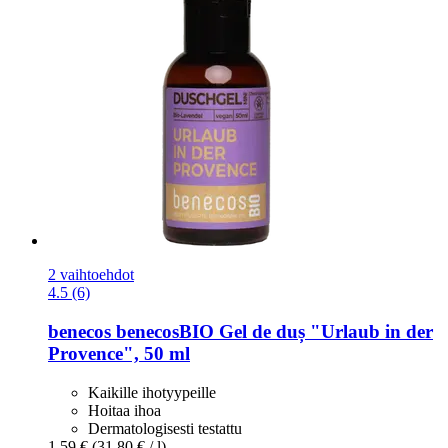
2 vaihtoehdot
4.5 (6)
benecos
benecosBIO Gel de duș "Urlaub in der
Provence", 50 ml
Kaikille ihotyypeille
Hoitaa ihoa
Dermatologisesti testattu
1,59 €
(31,80 € / l)