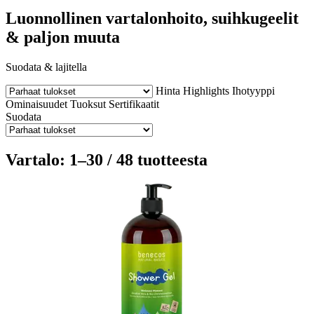
Luonnollinen vartalonhoito, suihkugeelit
& paljon muuta
Suodata & lajitella
Hinta
Highlights
Ihotyyppi
Ominaisuudet
Tuoksut
Sertifikaatit
Suodata
Vartalo: 1–30 / 48 tuotteesta