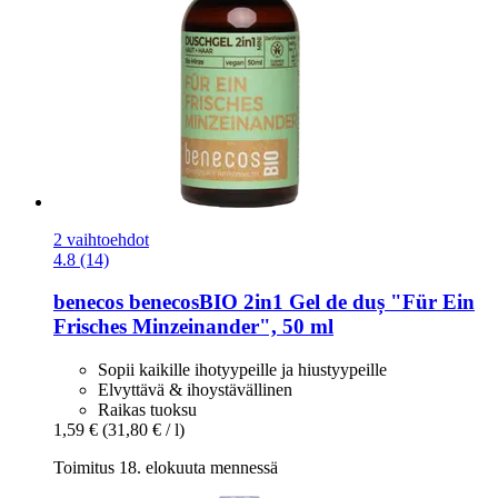
2 vaihtoehdot
4.8 (14)
benecos
benecosBIO 2in1 Gel de duș "Für Ein
Frisches Minzeinander", 50 ml
Sopii kaikille ihotyypeille ja hiustyypeille
Elvyttävä & ihoystävällinen
Raikas tuoksu
1,59 €
(31,80 € / l)
Toimitus 18. elokuuta mennessä