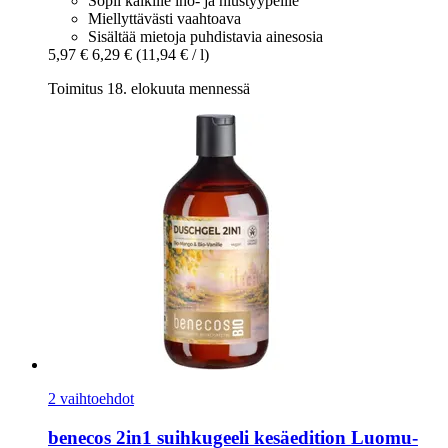
Sopii kaikille iho- ja hiustyypeille
Miellyttävästi vaahtoava
Sisältää mietoja puhdistavia ainesosia
5,97 €
6,29 €
(11,94 € / l)
Toimitus 18. elokuuta mennessä
2 vaihtoehdot
benecos
2in1 suihkugeeli kesäedition Luomu-​