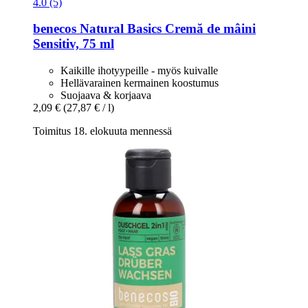
4.0 (5)
benecos
Natural Basics Cremă de mâini
Sensitiv, 75 ml
Kaikille ihotyypeille - myös kuivalle
Hellävarainen kermainen koostumus
Suojaava & korjaava
2,09 €
(27,87 € / l)
Toimitus 18. elokuuta mennessä