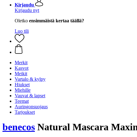
Kirjaudu
Kirjaudu nyt
Oletko
ensimmäistä kertaa täällä?
Luo tili
Merkit
Kasvot
Meikit
Vartalo & kylpy
Hiukset
Miehille
Vauvat & lapset
Teemat
Auringonsuojaus
Tarjoukset
benecos
Natural Mascara Maxim