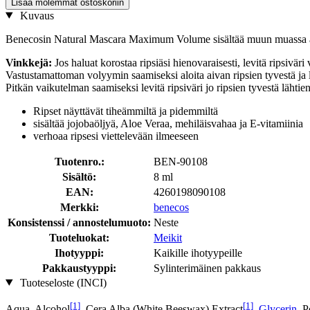
Lisää molemmat ostoskoriin
Kuvaus
Benecosin Natural Mascara Maximum Volume sisältää muun muassa arvok
Vinkkejä:
Jos haluat korostaa ripsiäsi hienovaraisesti, levitä ripsiväri 
Vastustamattoman volyymin saamiseksi aloita aivan ripsien tyvestä ja lev
Pitkän vaikutelman saamiseksi levitä ripsiväri jo ripsien tyvestä lähtie
Ripset näyttävät tiheämmiltä ja pidemmiltä
sisältää jojobaöljyä, Aloe Veraa, mehiläisvahaa ja E-vitamiinia
verhoaa ripsesi viettelevään ilmeeseen
Tuotenro.:
BEN-90108
Sisältö:
8 ml
EAN:
4260198090108
Merkki:
benecos
Konsistenssi / annostelumuoto:
Neste
Tuoteluokat:
Meikit
Ihotyyppi:
Kaikille ihotyypeille
Pakkaustyyppi:
Sylinterimäinen pakkaus
Tuoteseloste (INCI)
[1]
[1]
Aqua, Alcohol
, Cera Alba (White Beeswax) Extract
,
Glycerin
, 