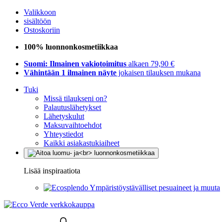
Valikkoon
sisältöön
Ostoskoriin
100% luonnonkosmetiikkaa
Suomi: Ilmainen vakiotoimitus
alkaen 79,90 €
Vähintään 1 ilmainen näyte
jokaisen tilauksen mukana
Tuki
Missä tilaukseni on?
Palautuslähetykset
Lähetyskulut
Maksuvaihtoehdot
Yhteystiedot
Kaikki asiakastukiaiheet
Lisää inspiraatiota
Ympäristöystävälliset pesuaineet ja muuta