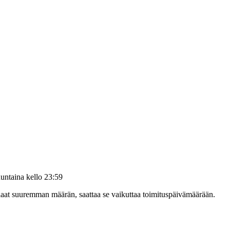
untaina kello 23:59
tilaat suuremman määrän, saattaa se vaikuttaa toimituspäivämäärään.