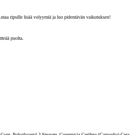
aa ripsille lisää volyymiä ja luo pidentävän vaikutuksen!
tteää puolta.
Gum, Polyglyceryl-3 Stearate, Copernicia Cerifera (Carnauba) Cera,