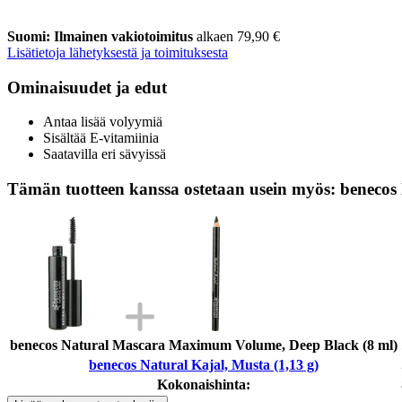
Suomi: Ilmainen vakiotoimitus
alkaen 79,90 €
Lisätietoja lähetyksestä ja toimituksesta
Ominaisuudet ja edut
Antaa lisää volyymiä
Sisältää E-vitamiinia
Saatavilla eri sävyissä
Tämän tuotteen kanssa ostetaan usein myös: benecos 
benecos Natural Mascara Maximum Volume, Deep Black (8 ml)
benecos Natural Kajal, Musta (1,13 g)
Kokonaishinta: