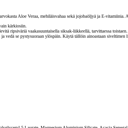
asta Aloe Veraa, mehiläisvahaa sekä jojobaöljyä ja E-vitamiinia. Ant
vain kärkiosiin.
itä ripsiväriä vaakasuuntaisella siksak-liikkeellä, tarvittaessa toistaen.
n ja vedä se pystysuoraan ylöspäin. Käytä tällöin ainoastaan siveltimen li
Polyglyceryl-5 Laurate, Magnesium Aluminium Silicate, Acacia Senegal 