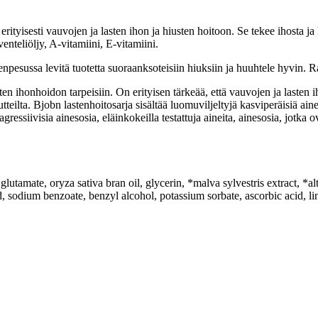
rityisesti vauvojen ja lasten ihon ja hiusten hoitoon. Se tekee ihosta ja
enteliöljy, A-vitamiini, E-vitamiini.
npesussa levitä tuotetta suoraanksoteisiin hiuksiin ja huuhtele hyvin. R
asten ihonhoidon tarpeisiin. On erityisen tärkeää, että vauvojen ja lasten i
teilta. Bjobn lastenhoitosarja sisältää luomuviljeltyjä kasviperäisiä aines
agressiivisia ainesosia, eläinkokeilla testattuja aineita, ainesosia, jotka 
lutamate, oryza sativa bran oil, glycerin, *malva sylvestris extract, *al
id, sodium benzoate, benzyl alcohol, potassium sorbate, ascorbic acid, li