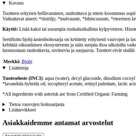
Kuvaus
Tuotteen erityisen hellävarainen, rauhoittava ja mieto koostumus sopii e
Vaikuttavat aineet: *riisiöljy, *malvauute, *hibiscusuute, *eteerinen lav
Käyttö:
Lisää kaksi tai useampia ruokalusikallista kylpyveteen. Hiuste
Sertifioitu bjobj-lastenhoitosarja on kehitetty erityisesti vauvojen ja l
kehittää oikeanlaisen ekosysteemin ja näin suojata ihoa ulkoisilta vaikut
luonnostaan rauhoittavia, ravitsevia ja suojaavia. Tuotteet eivät sisällä 
Merkki:
Bjobj
Lisätietoja
Tuoteseloste (INCI)
: aqua (water), decyl glucoside, disodium cocoyl g
*lavandula hybrida oil, tocopheryl acetate, retinyl palmitate, lactic ac
*All ingredients with asterisk are from Certified Organic Farming
Tietoa vauvojen hoitosarjasta
Lisätarvikkeet
Asiakkaidemme antamat arvostelut