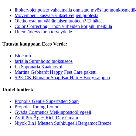
Ihokarvojenpoisto vahaamalla onnistuu myös luonnonkosmetiik
Movember - kasvata viikset veljien puolesta
Oletko ostanut vääränlaisen tuotteen? Ei hätää.
Color-Correcting – ihon virheiden korjailu meikillä
Unen tärkeys ihon terveydelle
Tutustu kauppaan Ecco Verde:
Bioearth
farfalla Surunhoito tuoksuseos
La Saponaria Kaakaovoi
Martina Gebhardt Happy Feet Care paketti
SPEICK Bionatur Soap Bar Hair + Body saippua
Uudet tuotteet:
Propolia Gentle Superfatted Soap
Propolia Toning Lotion
Gyada Cosmetics Meikinpoistoöljygeeli
Avril Pro Âge+ Rich Day Cream
Niyok 3in1 Miesten Suihkugeeli Bergamot Breeze