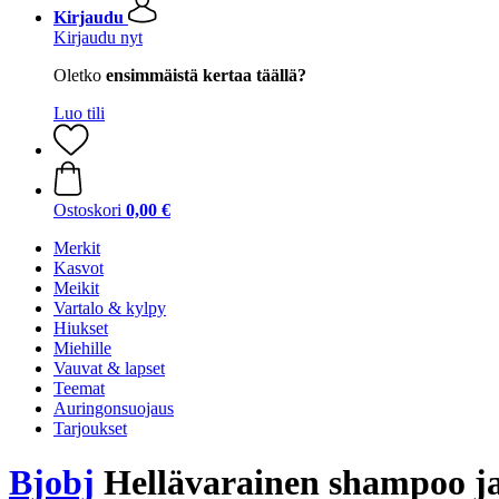
Kirjaudu
Kirjaudu nyt
Oletko
ensimmäistä kertaa täällä?
Luo tili
Ostoskori
0,00 €
Merkit
Kasvot
Meikit
Vartalo & kylpy
Hiukset
Miehille
Vauvat & lapset
Teemat
Auringonsuojaus
Tarjoukset
Bjobj
Hellävarainen shampoo j