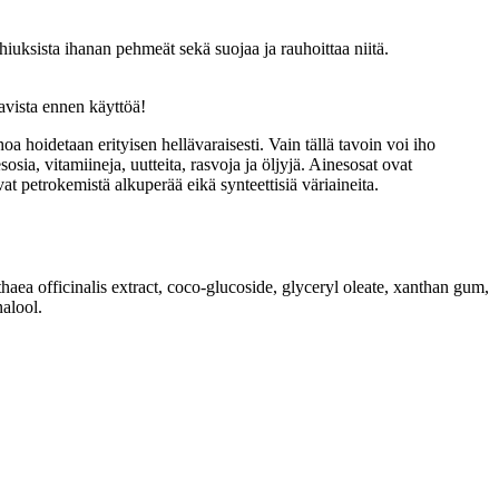
 hiuksista ihanan pehmeät sekä suojaa ja rauhoittaa niitä.
avista ennen käyttöä!
hoa hoidetaan erityisen hellävaraisesti. Vain tällä tavoin voi iho
osia, vitamiineja, uutteita, rasvoja ja öljyjä. Ainesosat ovat
ovat petrokemistä alkuperää eikä synteettisiä väriaineita.
thaea officinalis extract, coco-glucoside, glyceryl oleate, xanthan gum,
nalool.