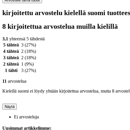
Arvostele tämä tuote
kirjoitettu arvostelu kielellä suomi tuott
8 kirjoitettua arvostelua muilla kielillä
3,1
yhteensä 5 tähdestä
5 tähteä
3
(27%)
4 tähteä
2
(18%)
3 tähteä
2
(18%)
2 tähteä
1
(9%)
1 tähti
3
(27%)
11
arvostelua
Kielellä suomi ei löydy yhtään kirjoitettua arvostelua, mutta 8 arvostel
Näytä
Ei arvosteluja
Uusimmat artikkelimme: