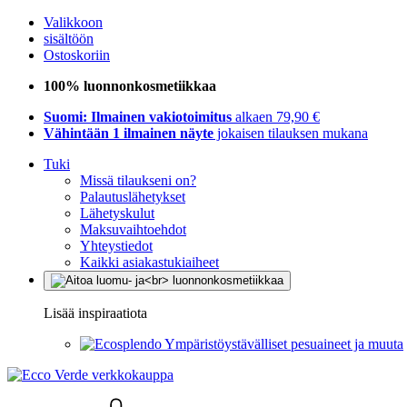
Valikkoon
sisältöön
Ostoskoriin
100% luonnonkosmetiikkaa
Suomi: Ilmainen vakiotoimitus
alkaen 79,90 €
Vähintään 1 ilmainen näyte
jokaisen tilauksen mukana
Tuki
Missä tilaukseni on?
Palautuslähetykset
Lähetyskulut
Maksuvaihtoehdot
Yhteystiedot
Kaikki asiakastukiaiheet
Lisää inspiraatiota
Ympäristöystävälliset pesuaineet ja muuta