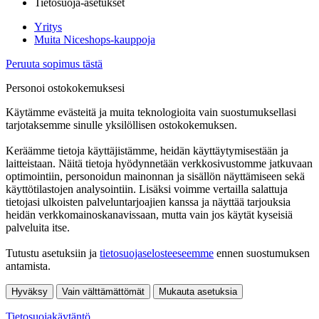
Tietosuoja-asetukset
Yritys
Muita Niceshops-kauppoja
Peruuta sopimus tästä
Personoi ostokokemuksesi
Käytämme evästeitä ja muita teknologioita vain suostumuksellasi
tarjotaksemme sinulle yksilöllisen ostokokemuksen.
Keräämme tietoja käyttäjistämme, heidän käyttäytymisestään ja
laitteistaan. Näitä tietoja hyödynnetään verkkosivustomme jatkuvaan
optimointiin, personoidun mainonnan ja sisällön näyttämiseen sekä
käyttötilastojen analysointiin. Lisäksi voimme vertailla salattuja
tietojasi ulkoisten palveluntarjoajien kanssa ja näyttää tarjouksia
heidän verkkomainoskanavissaan, mutta vain jos käytät kyseisiä
palveluita itse.
Tutustu asetuksiin ja
tietosuojaselosteeseemme
ennen suostumuksen
antamista.
Hyväksy
Vain välttämättömät
Mukauta asetuksia
Tietosuojakäytäntö