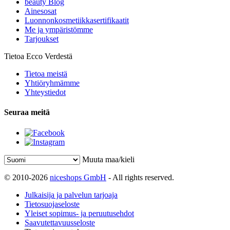
beauty Blog
Ainesosat
Luonnonkosmetiikkasertifikaatit
Me ja ympäristömme
Tarjoukset
Tietoa Ecco Verdestä
Tietoa meistä
Yhtiöryhmämme
Yhteystiedot
Seuraa meitä
Muuta maa/kieli
© 2010-2026
niceshops GmbH
- All rights reserved.
Julkaisija ja palvelun tarjoaja
Tietosuojaseloste
Yleiset sopimus- ja peruutusehdot
Saavutettavuusseloste