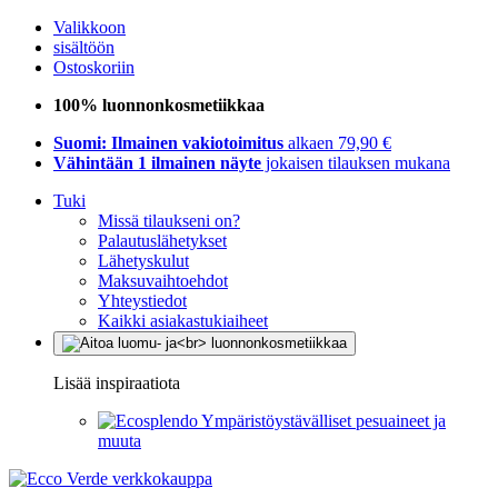
Valikkoon
sisältöön
Ostoskoriin
100% luonnonkosmetiikkaa
Suomi: Ilmainen vakiotoimitus
alkaen 79,90 €
Vähintään 1 ilmainen näyte
jokaisen tilauksen mukana
Tuki
Missä tilaukseni on?
Palautuslähetykset
Lähetyskulut
Maksuvaihtoehdot
Yhteystiedot
Kaikki asiakastukiaiheet
Lisää inspiraatiota
Ympäristöystävälliset pesuaineet ja
muuta