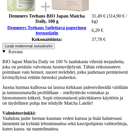
Demmers Teehaus BIO Japan Matcha
31,49 €
(314,90 € /
Daily, 100 g
kg)
Demmers Teehaus Suljettava paperinen
6,29 €
teesuodatin
Kokonaishinta:
37,78 €
Lisää molemmat ostoskoriin
Kuvaus
BIO Japan Matcha Daily on 100 % laadukasta vihreää teejauhetta,
joka on peräisin valvotusta luomuviljelystä. Tähän erikoisuuteen
poimitaan vain hennot, nuoret teelehdet, jotka jauhetaan perinteisesti
kivimyllyissä erittäin hienoksi jauheeksi.
Juoma hurmaa kulhossa tai lasissa kirkkaan jadeenvihreällä värillään
ja tunnusomaisella profiilillaan – miellyttävän voimakas ja
hienostuneen kitkerä. Sopii erinomaisesti päivittäiseen käyttöön ja
on täydellinen pohja itse tehdylle Matcha Latelle!
Valmistusvinkki:
Vaahdota jauhe hieman kuuman veden kanssa ja lisää halutessasi
lämmintä tai kylmää lehmänmaitoa sekä kasvipohjaisia vaihtoehtoja,
kuten kaura- tai mantelimaitoa.