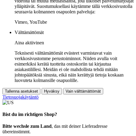
videoita tai muuta mediasisältöä, jota ulkoiset palveluntarjoajat
ylläpitävät. Suostumuksellasi käytämme tällä verkkosivustolla
seuraavia kolmannen osapuolen palveluja:
Vimeo, YouTube
Välttämättömät
Aina aktiivinen
Teknisesti välttämättömät evästeet varmistavat vain
verkkosivustomme perustoiminnot. Niiden avulla voit
esimerkiksi kerätä tuotteita ostoskoriin tai kirjautua
asiakastilillesi. Meidän ei ole mahdollista tehdä mitään
johtopäätöksiä sinusta, eikä näin kerättyjä tietoja koskaan
luovuteta kolmansille osapuolille.
Tallenna asetukset
Hyväksy
Vain välttämättömät
Tietosuojakäytäntö
Bist du im richtigen Shop?
Bitte wechsle zum Land
, das mit deiner Lieferadresse
übereinstimmt.