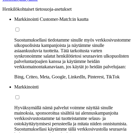
Henkilökohtaiset tietosuoja-asetukset
Markkinointi Customer-Match:in kautta
Suostumuksellasi tiedotamme sinulle myös verkkosivustomme
ulkopuolisista kampanjoista ja näytämme sinulle
asiaankuuluvia tuotteita. Tätä tarkoitusta varten
synkronoimme salatut henkilötietosi seuraavien ulkopuolisten
palveluntarjoajien kanssa ja käytämme heidän
verkkomainontakanaviaan, jos käytät jo heidän palvelujaan:
Bing, Criteo, Meta, Google, LinkedIn, Pinterest, TikTok
Markkinointi
Hyväksymällä nämä palvelut voimme näyttää sinulle
mainoksia, sponsoroitua sisältöä tai alennuskampanjoita
verkkosivustostamme tai tuotteistamme selaus- ja
ostokäyttäytymisesi perusteella ja mitata niiden onnistumista.
Suostumuksellasi käytämme tällä verkkosivustolla seuraavia