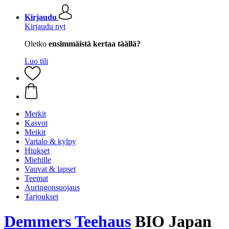
Kirjaudu
Kirjaudu nyt
Oletko
ensimmäistä kertaa täällä?
Luo tili
Merkit
Kasvot
Meikit
Vartalo & kylpy
Hiukset
Miehille
Vauvat & lapset
Teemat
Auringonsuojaus
Tarjoukset
Demmers Teehaus
BIO Japan