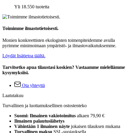
Yli 18.550 tuotetta
Toimimme ilmastotietoisesti.
Monien konkreettisten ekologisten toimenpiteidemme avulla
pyrimme minimoimaan ympäristö- ja ilmastovaikutuksemme.
Löydät lisätietoa täältä.
Tarvitsetko apua tilaustasi koskien? Vastaamme mielellämme
kysymyksiisi.
Ota yhteyttä
Laatutakuu
Turvallinen ja luottamuksellinen ostostenteko
Suomi: Ilmainen vakiotoimitus
alkaen 79,90 €
Ilmainen palautuslähetys
Vähintään 1 ilmainen näyte
jokaisen tilauksen mukana
Turvallinen maksu
SSL-suojauksella