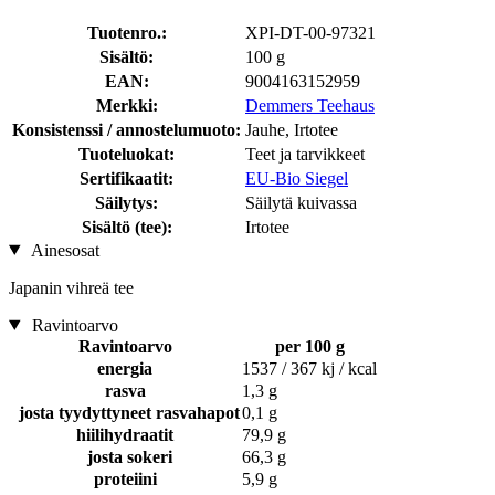
Tuotenro.:
XPI-DT-00-97321
Sisältö:
100 g
EAN:
9004163152959
Merkki:
Demmers Teehaus
Konsistenssi / annostelumuoto:
Jauhe, Irtotee
Tuoteluokat:
Teet ja tarvikkeet
Sertifikaatit:
EU-Bio Siegel
Säilytys:
Säilytä kuivassa
Sisältö (tee):
Irtotee
Ainesosat
Japanin vihreä tee
Ravintoarvo
Ravintoarvo
per 100 g
energia
1537 / 367 kj / kcal
rasva
1,3 g
josta tyydyttyneet rasvahapot
0,1 g
hiilihydraatit
79,9 g
josta sokeri
66,3 g
proteiini
5,9 g