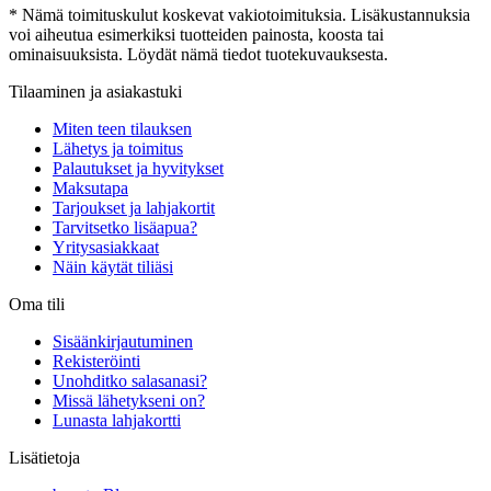
* Nämä toimituskulut koskevat vakiotoimituksia. Lisäkustannuksia
voi aiheutua esimerkiksi tuotteiden painosta, koosta tai
ominaisuuksista. Löydät nämä tiedot tuotekuvauksesta.
Tilaaminen ja asiakastuki
Miten teen tilauksen
Lähetys ja toimitus
Palautukset ja hyvitykset
Maksutapa
Tarjoukset ja lahjakortit
Tarvitsetko lisäapua?
Yritysasiakkaat
Näin käytät tiliäsi
Oma tili
Sisäänkirjautuminen
Rekisteröinti
Unohditko salasanasi?
Missä lähetykseni on?
Lunasta lahjakortti
Lisätietoja