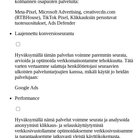
kolmannen osapuolen palveluita:
Meta-Pixel, Microsoft Advertising, creativecdn.com
(RTBHouse), TikTok Pixel, Klikkauksiin perustuvat
tuotesuositukset, Ads Defender
Laajennettu konversioseuranta
Hyväksymällä tämän palvelun voimme paremmin seurata,
arvioida ja optimoida verkkomainontamme tehokkuutta. Tätä
varten vertaamme salattuja henkilötietojasi seuraavien
ulkoisten palveluntarjoajien kanssa, mikäli käytät jo heidän
palvelujaan:
Google Ads
Performance
Hyväksymällä nämä palvelut voimme seurata ja analysoida
anonyymisti klikkaus- ja selauskäyttäytymistä
verkkosivustollamme optimoidaksemme verkkosivustoamme
ja parantaaksemme jatkuvasti yleistä käyttökokemusta.