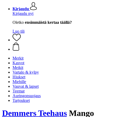
Kirjaudu
Kirjaudu nyt
Oletko
ensimmäistä kertaa täällä?
Luo tili
Merkit
Kasvot
Meikit
Vartalo & kylpy
Hiukset
Miehille
Vauvat & lapset
Teemat
Auringonsuojaus
Tarjoukset
Demmers Teehaus
Mango