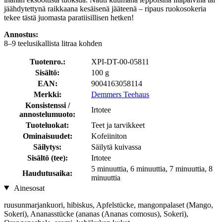
jäähdytettynä raikkaana kesäisenä jääteenä – ripaus ruokosokeria
tekee tästä juomasta paratiisillisen hetken!
Annostus:
8–9 teelusikallista litraa kohden
Tuotenro.:
XPI-DT-00-05811
Sisältö:
100 g
EAN:
9004163058114
Merkki:
Demmers Teehaus
Konsistenssi /
Irtotee
annostelumuoto:
Tuoteluokat:
Teet ja tarvikkeet
Ominaisuudet:
Kofeiiniton
Säilytys:
Säilytä kuivassa
Sisältö (tee):
Irtotee
5 minuuttia, 6 minuuttia, 7 minuuttia, 8
Haudutusaika:
minuuttia
Ainesosat
ruusunmarjankuori, hibiskus, Apfelstücke, mangonpalaset (Mango,
Sokeri), Ananasstücke (ananas (Ananas comosus), Sokeri),