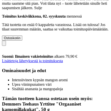
mutta saamme sitä pian. Voit tilata nyt – tuote lähetetään sinulle heti
saapumisen jälkeen.
Sulje
Toimitus keskiviikkona, 02. syyskuuta
mennessä
Tätä tuotetta on enää 0 kappaletta varastossa. Lisää on tulossa! Jos
tilaat suuremman määrän, saattaa se vaikuttaa toimituspäivämäärään.
Ostoskoriin
Suomi: Ilmainen vakiotoimitus
alkaen 79,90 €
Lisätietoja lähetyksestä ja toimituksesta
Ominaisuudet ja edut
Intensiivinen kypsän mangon aromi
Upea viininpunainen väri
Sisältää ananasta ja mangopaloja
Tämän tuotteen kanssa ostetaan usein myös:
Demmers Teehaus Yrttitee "Orgaaniset
kamomillakukat", 50 g