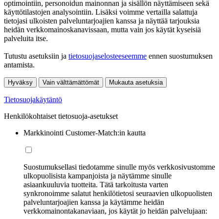
optimointiin, personoidun mainonnan ja sisällön näyttämiseen sekä
käyttötilastojen analysointiin. Lisäksi voimme vertailla salattuja
tietojasi ulkoisten palveluntarjoajien kanssa ja näyttää tarjouksia
heidän verkkomainoskanavissaan, mutta vain jos käytät kyseisiä
palveluita itse.
Tutustu asetuksiin ja
tietosuojaselosteeseemme
ennen suostumuksen
antamista.
Hyväksy
Vain välttämättömät
Mukauta asetuksia
Tietosuojakäytäntö
Henkilökohtaiset tietosuoja-asetukset
Markkinointi Customer-Match:in kautta
Suostumuksellasi tiedotamme sinulle myös verkkosivustomme
ulkopuolisista kampanjoista ja näytämme sinulle
asiaankuuluvia tuotteita. Tätä tarkoitusta varten
synkronoimme salatut henkilötietosi seuraavien ulkopuolisten
palveluntarjoajien kanssa ja käytämme heidän
verkkomainontakanaviaan, jos käytät jo heidän palvelujaan: