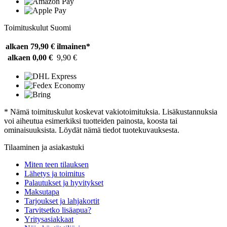
Toimituskulut Suomi
alkaen 79,90 €
ilmainen*
alkaen 0,00 €
9,90 €
* Nämä toimituskulut koskevat vakiotoimituksia. Lisäkustannuksia
voi aiheutua esimerkiksi tuotteiden painosta, koosta tai
ominaisuuksista. Löydät nämä tiedot tuotekuvauksesta.
Tilaaminen ja asiakastuki
Miten teen tilauksen
Lähetys ja toimitus
Palautukset ja hyvitykset
Maksutapa
Tarjoukset ja lahjakortit
Tarvitsetko lisäapua?
Yritysasiakkaat