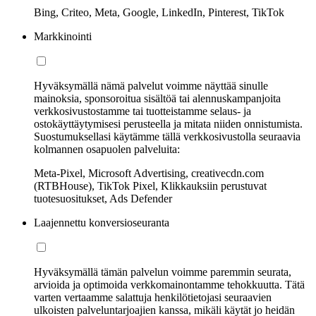
Bing, Criteo, Meta, Google, LinkedIn, Pinterest, TikTok
Markkinointi
Hyväksymällä nämä palvelut voimme näyttää sinulle
mainoksia, sponsoroitua sisältöä tai alennuskampanjoita
verkkosivustostamme tai tuotteistamme selaus- ja
ostokäyttäytymisesi perusteella ja mitata niiden onnistumista.
Suostumuksellasi käytämme tällä verkkosivustolla seuraavia
kolmannen osapuolen palveluita:
Meta-Pixel, Microsoft Advertising, creativecdn.com
(RTBHouse), TikTok Pixel, Klikkauksiin perustuvat
tuotesuositukset, Ads Defender
Laajennettu konversioseuranta
Hyväksymällä tämän palvelun voimme paremmin seurata,
arvioida ja optimoida verkkomainontamme tehokkuutta. Tätä
varten vertaamme salattuja henkilötietojasi seuraavien
ulkoisten palveluntarjoajien kanssa, mikäli käytät jo heidän