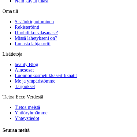
Näin käytät tiliäsi
Oma tili
Sisäänkirjautuminen
Rekisteröinti
Unohditko salasanasi?
Missä lähetykseni on?
Lunasta lahjakortti
Lisätietoja
beauty Blog
Ainesosat
Luonnonkosmetiikkasertifikaatit
Me ja ympäristömme
Tarjoukset
Tietoa Ecco Verdestä
Tietoa meistä
Yhtiöryhmämme
Yhteystiedot
Seuraa meitä