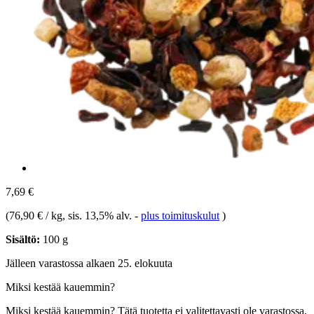
7,69 €
(
76,90 € / kg
, sis. 13,5% alv.
-
plus toimituskulut
)
Sisältö:
100 g
Jälleen varastossa alkaen 25. elokuuta
Miksi kestää kauemmin?
Miksi kestää kauemmin?
Tätä tuotetta ei valitettavasti ole varastossa,