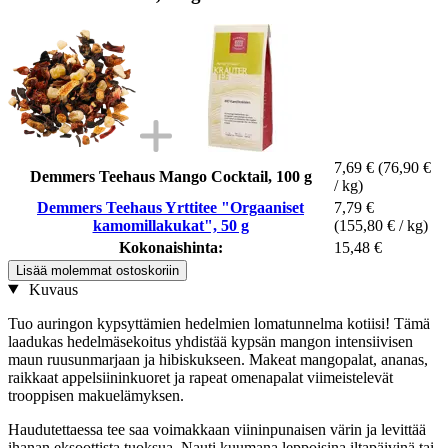
7,69 €
(76,90 €
Demmers Teehaus Mango Cocktail, 100 g
/ kg)
Demmers Teehaus Yrttitee "Orgaaniset
7,79 €
kamomillakukat", 50 g
(155,80 € / kg)
Kokonaishinta:
15,48 €
Lisää molemmat ostoskoriin
Kuvaus
Tuo auringon kypsyttämien hedelmien lomatunnelma kotiisi! Tämä
laadukas hedelmäsekoitus yhdistää kypsän mangon intensiivisen
maun ruusunmarjaan ja hibiskukseen. Makeat mangopalat, ananas,
raikkaat appelsiininkuoret ja rapeat omenapalat viimeistelevät
trooppisen makuelämyksen.
Haudutettaessa tee saa voimakkaan viininpunaisen värin ja levittää
ihanan eksoottista tuoksua. Nauti kuumana leppoisina iltapäivinä tai