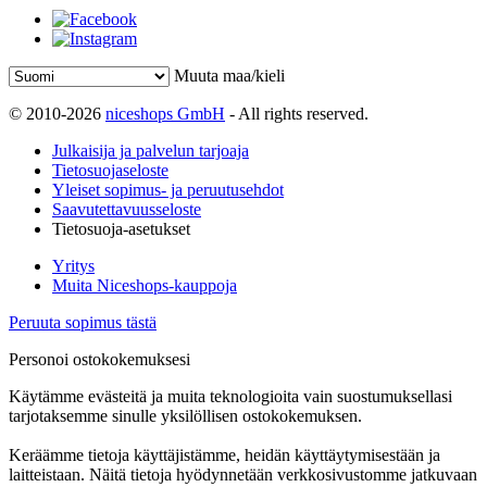
Muuta maa/kieli
© 2010-2026
niceshops GmbH
- All rights reserved.
Julkaisija ja palvelun tarjoaja
Tietosuojaseloste
Yleiset sopimus- ja peruutusehdot
Saavutettavuusseloste
Tietosuoja-asetukset
Yritys
Muita Niceshops-kauppoja
Peruuta sopimus tästä
Personoi ostokokemuksesi
Käytämme evästeitä ja muita teknologioita vain suostumuksellasi
tarjotaksemme sinulle yksilöllisen ostokokemuksen.
Keräämme tietoja käyttäjistämme, heidän käyttäytymisestään ja
laitteistaan. Näitä tietoja hyödynnetään verkkosivustomme jatkuvaan