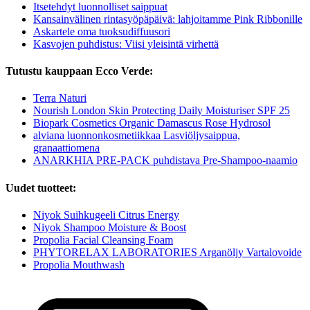
Itsetehdyt luonnolliset saippuat
Kansainvälinen rintasyöpäpäivä: lahjoitamme Pink Ribbonille
Askartele oma tuoksudiffuusori
Kasvojen puhdistus: Viisi yleisintä virhettä
Tutustu kauppaan Ecco Verde:
Terra Naturi
Nourish London Skin Protecting Daily Moisturiser SPF 25
Biopark Cosmetics Organic Damascus Rose Hydrosol
alviana luonnonkosmetiikkaa Lasviöljysaippua,
granaattiomena
ANARKHIA PRE-PACK puhdistava Pre-Shampoo-naamio
Uudet tuotteet:
Niyok Suihkugeeli Citrus Energy
Niyok Shampoo Moisture & Boost
Propolia Facial Cleansing Foam
PHYTORELAX LABORATORIES Arganöljy Vartalovoide
Propolia Mouthwash