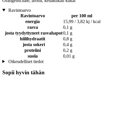
Orangenschale, aromi, kehäkukan kukat
Ravintoarvo
Ravintoarvo
per 100 ml
energia
15,99 / 3,82 kj / kcal
rasva
0,1 g
josta tyydyttyneet rasvahapot
0,1 g
hiilihydraatit
0,8 g
josta sokeri
0,4 g
proteiini
0,2 g
suola
0,01 g
Oikeudelliset tiedot
Sopii hyvin tähän