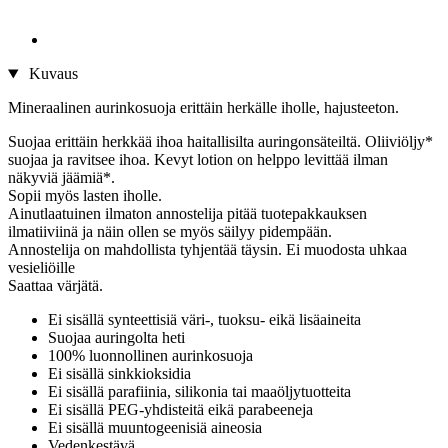
Kuvaus
Mineraalinen aurinkosuoja erittäin herkälle iholle, hajusteeton.
Suojaa erittäin herkkää ihoa haitallisilta auringonsäteiltä. Oliiviöljy*
suojaa ja ravitsee ihoa. Kevyt lotion on helppo levittää ilman
näkyviä jäämiä*.
Sopii myös lasten iholle.
Ainutlaatuinen ilmaton annostelija pitää tuotepakkauksen
ilmatiiviinä ja näin ollen se myös säilyy pidempään.
Annostelija on mahdollista tyhjentää täysin. Ei muodosta uhkaa
vesieliöille
Saattaa värjätä.
Ei sisällä synteettisiä väri-, tuoksu- eikä lisäaineita
Suojaa auringolta heti
100% luonnollinen aurinkosuoja
Ei sisällä sinkkioksidia
Ei sisällä parafiinia, silikonia tai maaöljytuotteita
Ei sisällä PEG-yhdisteitä eikä parabeeneja
Ei sisällä muuntogeenisiä aineosia
Vedenkestävä