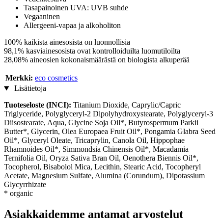
Tasapainoinen UVA: UVB suhde
Vegaaninen
Allergeeni-vapaa ja alkoholiton
100% kaikista ainesosista on luonnollisia
98,1% kasviainesosista ovat kontrolloiduilta luomutiloilta
28,08% aineosien kokonaismäärästä on biologista alkuperää
Merkki:
eco cosmetics
Lisätietoja
Tuoteseloste (INCI):
Titanium Dioxide, Caprylic/Capric
Triglyceride, Polyglyceryl-2 Dipolyhydroxystearate, Polyglyceryl-3
Diisostearate, Aqua, Glycine Soja Oil*, Butyrospermum Parkii
Butter*, Glycerin, Olea Europaea Fruit Oil*, Pongamia Glabra Seed
Oil*, Glyceryl Oleate, Tricaprylin, Canola Oil, Hippophae
Rhamnoides Oil*, Simmondsia Chinensis Oil*, Macadamia
Ternifolia Oil, Oryza Sativa Bran Oil, Oenothera Biennis Oil*,
Tocopherol, Bisabolol Mica, Lecithin, Stearic Acid, Tocopheryl
Acetate, Magnesium Sulfate, Alumina (Corundum), Dipotassium
Glycyrrhizate
* organic
Asiakkaidemme antamat arvostelut