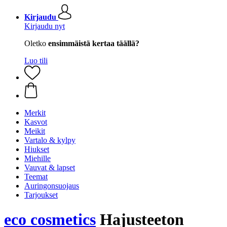
Kirjaudu
Kirjaudu nyt
Oletko
ensimmäistä kertaa täällä?
Luo tili
Merkit
Kasvot
Meikit
Vartalo & kylpy
Hiukset
Miehille
Vauvat & lapset
Teemat
Auringonsuojaus
Tarjoukset
eco cosmetics
Hajusteeton