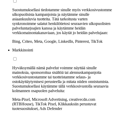
Suostumuksellasi tiedotamme sinulle myös verkkosivustomme
ulkopuolisista kampanjoista ja näytämme sinulle
asiaankuuluvia tuotteita. Tätä tarkoitusta varten
synkronoimme salatut henkilötietosi seuraavien ulkopuolisten
palveluntarjoajien kanssa ja käytämme heidän
verkkomainontakanaviaan, jos käytät jo heidän palvelujaan:
Bing, Criteo, Meta, Google, LinkedIn, Pinterest, TikTok
Markkinointi
Hyväksymällä nämä palvelut voimme näyttää sinulle
mainoksia, sponsoroitua sisältöä tai alennuskampanjoita
verkkosivustostamme tai tuotteistamme selaus- ja
ostokäyttäytymisesi perusteella ja mitata niiden onnistumista.
Suostumuksellasi käytämme tällä verkkosivustolla seuraavia
kolmannen osapuolen palveluita:
Meta-Pixel, Microsoft Advertising, creativecdn.com
(RTBHouse), TikTok Pixel, Klikkauksiin perustuvat
tuotesuositukset, Ads Defender