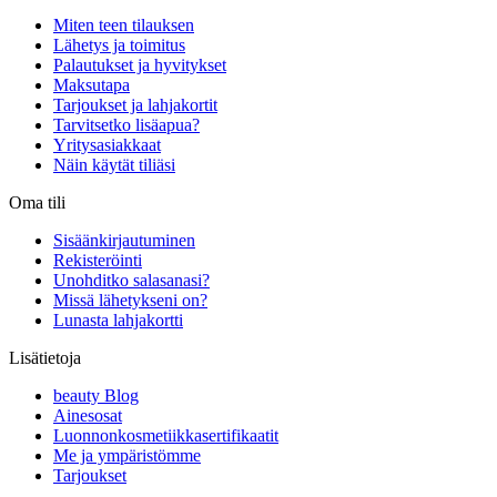
Miten teen tilauksen
Lähetys ja toimitus
Palautukset ja hyvitykset
Maksutapa
Tarjoukset ja lahjakortit
Tarvitsetko lisäapua?
Yritysasiakkaat
Näin käytät tiliäsi
Oma tili
Sisäänkirjautuminen
Rekisteröinti
Unohditko salasanasi?
Missä lähetykseni on?
Lunasta lahjakortti
Lisätietoja
beauty Blog
Ainesosat
Luonnonkosmetiikkasertifikaatit
Me ja ympäristömme
Tarjoukset