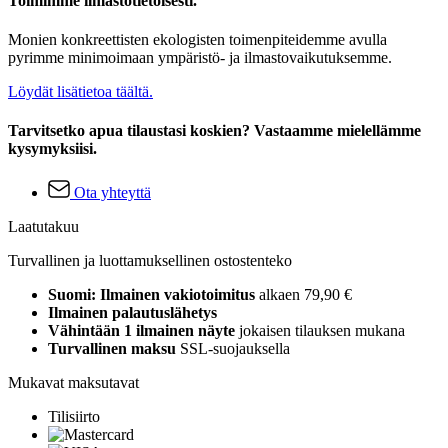
Toimimme ilmastotietoisesti.
Monien konkreettisten ekologisten toimenpiteidemme avulla
pyrimme minimoimaan ympäristö- ja ilmastovaikutuksemme.
Löydät lisätietoa täältä.
Tarvitsetko apua tilaustasi koskien? Vastaamme mielellämme
kysymyksiisi.
Ota yhteyttä
Laatutakuu
Turvallinen ja luottamuksellinen ostostenteko
Suomi: Ilmainen vakiotoimitus
alkaen 79,90 €
Ilmainen palautuslähetys
Vähintään 1 ilmainen näyte
jokaisen tilauksen mukana
Turvallinen maksu
SSL-suojauksella
Mukavat maksutavat
Tilisiirto