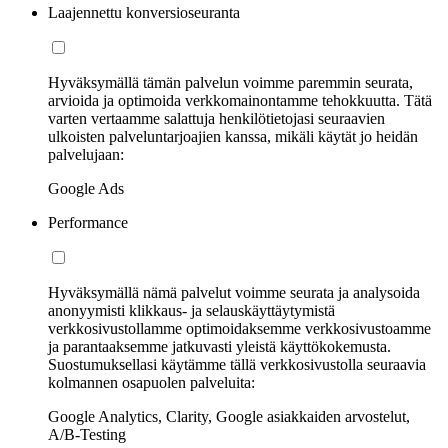
Laajennettu konversioseuranta
Hyväksymällä tämän palvelun voimme paremmin seurata,
arvioida ja optimoida verkkomainontamme tehokkuutta. Tätä
varten vertaamme salattuja henkilötietojasi seuraavien
ulkoisten palveluntarjoajien kanssa, mikäli käytät jo heidän
palvelujaan:
Google Ads
Performance
Hyväksymällä nämä palvelut voimme seurata ja analysoida
anonyymisti klikkaus- ja selauskäyttäytymistä
verkkosivustollamme optimoidaksemme verkkosivustoamme
ja parantaaksemme jatkuvasti yleistä käyttökokemusta.
Suostumuksellasi käytämme tällä verkkosivustolla seuraavia
kolmannen osapuolen palveluita:
Google Analytics, Clarity, Google asiakkaiden arvostelut,
A/B-Testing