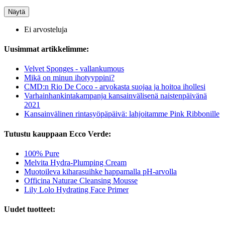
Näytä
Ei arvosteluja
Uusimmat artikkelimme:
Velvet Sponges - vallankumous
Mikä on minun ihotyyppini?
CMD:n Rio De Coco - arvokasta suojaa ja hoitoa ihollesi
Varhainhankintakampanja kansainvälisenä naistenpäivänä
2021
Kansainvälinen rintasyöpäpäivä: lahjoitamme Pink Ribbonille
Tutustu kauppaan Ecco Verde:
100% Pure
Melvita Hydra-Plumping Cream
Muotoileva kiharasuihke happamalla pH-arvolla
Officina Naturae Cleansing Mousse
Lily Lolo Hydrating Face Primer
Uudet tuotteet: