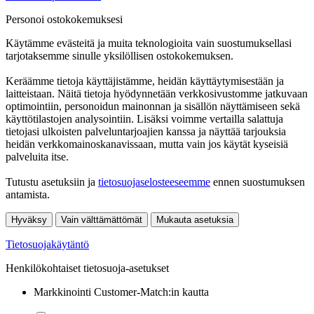
Personoi ostokokemuksesi
Käytämme evästeitä ja muita teknologioita vain suostumuksellasi
tarjotaksemme sinulle yksilöllisen ostokokemuksen.
Keräämme tietoja käyttäjistämme, heidän käyttäytymisestään ja
laitteistaan. Näitä tietoja hyödynnetään verkkosivustomme jatkuvaan
optimointiin, personoidun mainonnan ja sisällön näyttämiseen sekä
käyttötilastojen analysointiin. Lisäksi voimme vertailla salattuja
tietojasi ulkoisten palveluntarjoajien kanssa ja näyttää tarjouksia
heidän verkkomainoskanavissaan, mutta vain jos käytät kyseisiä
palveluita itse.
Tutustu asetuksiin ja
tietosuojaselosteeseemme
ennen suostumuksen
antamista.
Hyväksy
Vain välttämättömät
Mukauta asetuksia
Tietosuojakäytäntö
Henkilökohtaiset tietosuoja-asetukset
Markkinointi Customer-Match:in kautta