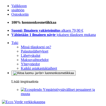
Valikkoon
sisältöön
Ostoskoriin
100% luonnonkosmetiikkaa
Suomi: Ilmainen vakiotoimitus
alkaen 79,90 €
Vähintään 1 ilmainen näyte
jokaisen tilauksen mukana
Tuki
Missä tilaukseni on?
Palautuslähetykset
Lähetyskulut
Maksuvaihtoehdot
Yhteystiedot
Kaikki asiakastukiaiheet
Lisää inspiraatiota
Ympäristöystävälliset pesuaineet ja
muuta