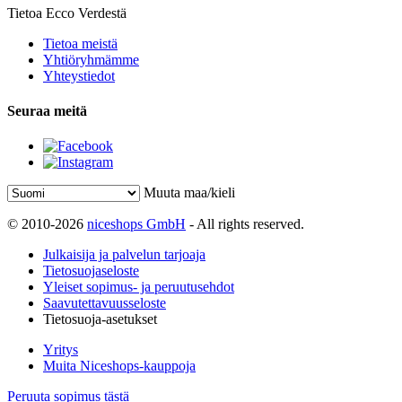
Tietoa Ecco Verdestä
Tietoa meistä
Yhtiöryhmämme
Yhteystiedot
Seuraa meitä
Muuta maa/kieli
© 2010-2026
niceshops GmbH
- All rights reserved.
Julkaisija ja palvelun tarjoaja
Tietosuojaseloste
Yleiset sopimus- ja peruutusehdot
Saavutettavuusseloste
Tietosuoja-asetukset
Yritys
Muita Niceshops-kauppoja
Peruuta sopimus tästä