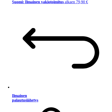
Suomi: Ilmainen vakiotoimitus
alkaen 79,90 €
Ilmainen
palautuslähetys