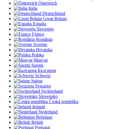
Österreich
Italia
Deutschland
Great Britain
España
Slovenija
France
România
Sverige
Hrvatska
Polska
Magyar
Suomi
България
Schweiz
Suisse
Svizzera
Switzerland
Slovensko
Česká republika
Ireland
Nederland
Belgique
België
Portugal