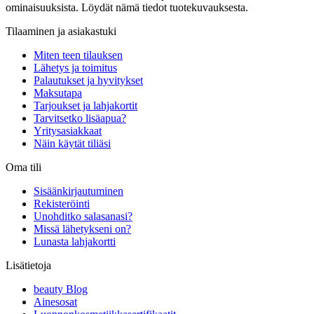
ominaisuuksista. Löydät nämä tiedot tuotekuvauksesta.
Tilaaminen ja asiakastuki
Miten teen tilauksen
Lähetys ja toimitus
Palautukset ja hyvitykset
Maksutapa
Tarjoukset ja lahjakortit
Tarvitsetko lisäapua?
Yritysasiakkaat
Näin käytät tiliäsi
Oma tili
Sisäänkirjautuminen
Rekisteröinti
Unohditko salasanasi?
Missä lähetykseni on?
Lunasta lahjakortti
Lisätietoja
beauty Blog
Ainesosat