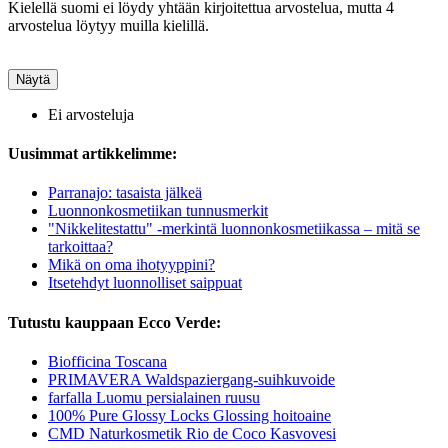
Kielellä suomi ei löydy yhtään kirjoitettua arvostelua, mutta 4
arvostelua löytyy muilla kielillä.
Näytä
Ei arvosteluja
Uusimmat artikkelimme:
Parranajo: tasaista jälkeä
Luonnonkosmetiikan tunnusmerkit
"Nikkelitestattu" -merkintä luonnonkosmetiikassa – mitä se
tarkoittaa?
Mikä on oma ihotyyppini?
Itsetehdyt luonnolliset saippuat
Tutustu kauppaan Ecco Verde:
Biofficina Toscana
PRIMAVERA Waldspaziergang-suihkuvoide
farfalla Luomu persialainen ruusu
100% Pure Glossy Locks Glossing hoitoaine
CMD Naturkosmetik Rio de Coco Kasvovesi