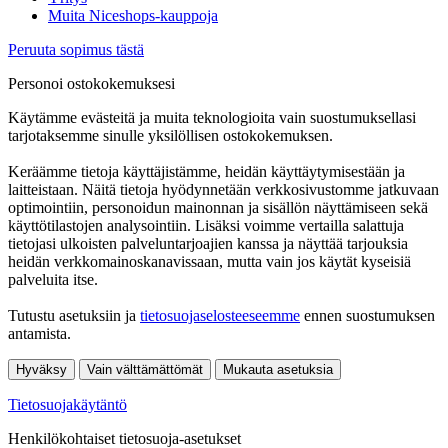
Muita Niceshops-kauppoja
Peruuta sopimus tästä
Personoi ostokokemuksesi
Käytämme evästeitä ja muita teknologioita vain suostumuksellasi
tarjotaksemme sinulle yksilöllisen ostokokemuksen.
Keräämme tietoja käyttäjistämme, heidän käyttäytymisestään ja
laitteistaan. Näitä tietoja hyödynnetään verkkosivustomme jatkuvaan
optimointiin, personoidun mainonnan ja sisällön näyttämiseen sekä
käyttötilastojen analysointiin. Lisäksi voimme vertailla salattuja
tietojasi ulkoisten palveluntarjoajien kanssa ja näyttää tarjouksia
heidän verkkomainoskanavissaan, mutta vain jos käytät kyseisiä
palveluita itse.
Tutustu asetuksiin ja
tietosuojaselosteeseemme
ennen suostumuksen
antamista.
Hyväksy
Vain välttämättömät
Mukauta asetuksia
Tietosuojakäytäntö
Henkilökohtaiset tietosuoja-asetukset