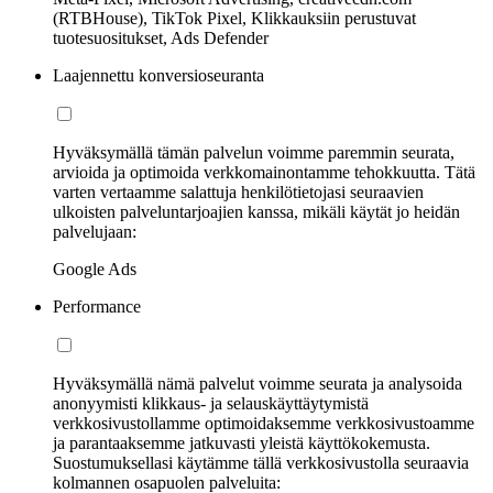
(RTBHouse), TikTok Pixel, Klikkauksiin perustuvat
tuotesuositukset, Ads Defender
Laajennettu konversioseuranta
Hyväksymällä tämän palvelun voimme paremmin seurata,
arvioida ja optimoida verkkomainontamme tehokkuutta. Tätä
varten vertaamme salattuja henkilötietojasi seuraavien
ulkoisten palveluntarjoajien kanssa, mikäli käytät jo heidän
palvelujaan:
Google Ads
Performance
Hyväksymällä nämä palvelut voimme seurata ja analysoida
anonyymisti klikkaus- ja selauskäyttäytymistä
verkkosivustollamme optimoidaksemme verkkosivustoamme
ja parantaaksemme jatkuvasti yleistä käyttökokemusta.
Suostumuksellasi käytämme tällä verkkosivustolla seuraavia
kolmannen osapuolen palveluita: