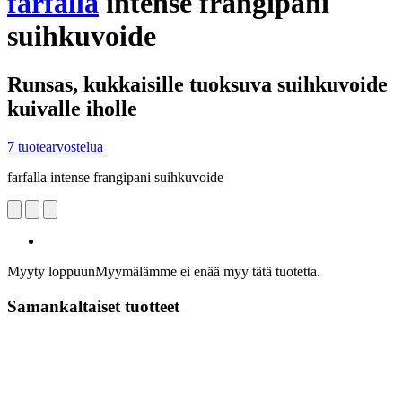
farfalla
intense frangipani
suihkuvoide
Runsas, kukkaisille tuoksuva suihkuvoide
kuivalle iholle
7 tuotearvostelua
farfalla intense frangipani suihkuvoide
Myyty loppuun
Myymälämme ei enää myy tätä tuotetta.
Samankaltaiset tuotteet