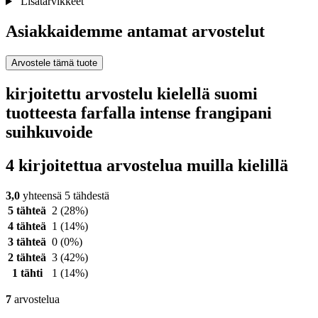
Lisätarvikkeet
Asiakkaidemme antamat arvostelut
Arvostele tämä tuote
kirjoitettu arvostelu kielellä suomi
tuotteesta farfalla intense frangipani
suihkuvoide
4 kirjoitettua arvostelua muilla kielillä
3,0
yhteensä 5 tähdestä
5 tähteä
2
(28%)
4 tähteä
1
(14%)
3 tähteä
0
(0%)
2 tähteä
3
(42%)
1 tähti
1
(14%)
7
arvostelua