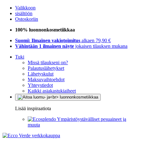
Valikkoon
sisältöön
Ostoskoriin
100% luonnonkosmetiikkaa
Suomi: Ilmainen vakiotoimitus
alkaen 79,90 €
Vähintään 1 ilmainen näyte
jokaisen tilauksen mukana
Tuki
Missä tilaukseni on?
Palautuslähetykset
Lähetyskulut
Maksuvaihtoehdot
Yhteystiedot
Kaikki asiakastukiaiheet
Lisää inspiraatiota
Ympäristöystävälliset pesuaineet ja
muuta