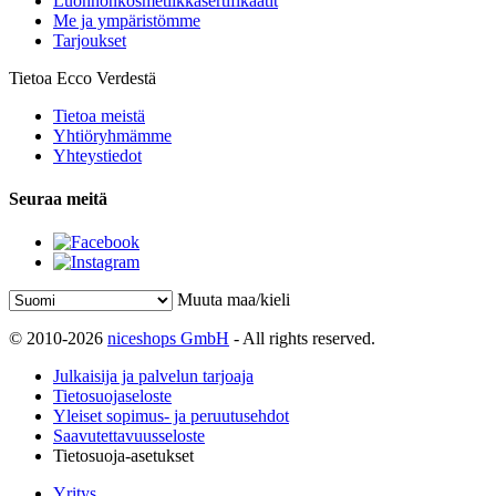
Luonnonkosmetiikkasertifikaatit
Me ja ympäristömme
Tarjoukset
Tietoa Ecco Verdestä
Tietoa meistä
Yhtiöryhmämme
Yhteystiedot
Seuraa meitä
Muuta maa/kieli
© 2010-2026
niceshops GmbH
- All rights reserved.
Julkaisija ja palvelun tarjoaja
Tietosuojaseloste
Yleiset sopimus- ja peruutusehdot
Saavutettavuusseloste
Tietosuoja-asetukset
Yritys