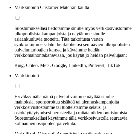
Markkinointi Customer-Match:in kautta
Suostumuksellasi tiedotamme sinulle myös verkkosivustomme
ulkopuolisista kampanjoista ja näytämme sinulle
asiaankuuluvia tuotteita. Tätä tarkoitusta varten
synkronoimme salatut henkilötietosi seuraavien ulkopuolisten
palveluntarjoajien kanssa ja käytämme heidän
verkkomainontakanaviaan, jos käytät jo heidän palvelujaan:
Bing, Criteo, Meta, Google, LinkedIn, Pinterest, TikTok
Markkinointi
Hyväksymällä nämä palvelut voimme näyttää sinulle
mainoksia, sponsoroitua sisältöä tai alennuskampanjoita
verkkosivustostamme tai tuotteistamme selaus- ja
ostokäyttäytymisesi perusteella ja mitata niiden onnistumista.
Suostumuksellasi käytämme tällä verkkosivustolla seuraavia
kolmannen osapuolen palveluita:
Meta-Pixel, Microsoft Advertising, creativecdn.com