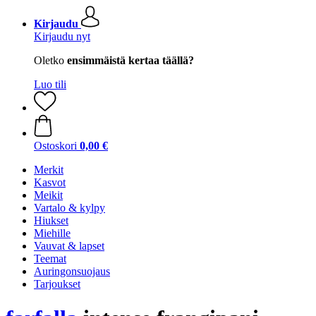
Kirjaudu
Kirjaudu nyt
Oletko
ensimmäistä kertaa täällä?
Luo tili
Ostoskori
0,00 €
Merkit
Kasvot
Meikit
Vartalo & kylpy
Hiukset
Miehille
Vauvat & lapset
Teemat
Auringonsuojaus
Tarjoukset