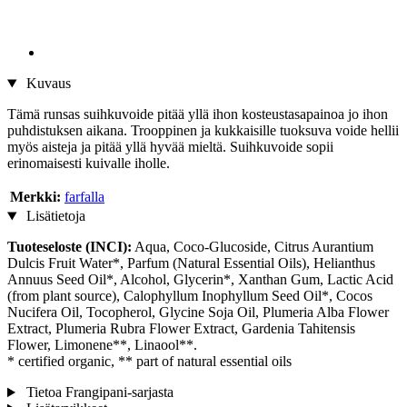
Kuvaus
Tämä runsas suihkuvoide pitää yllä ihon kosteustasapainoa jo ihon
puhdistuksen aikana. Trooppinen ja kukkaisille tuoksuva voide hellii
myös aisteja ja pitää yllä hyvää mieltä. Suihkuvoide sopii
erinomaisesti kuivalle iholle.
Merkki:
farfalla
Lisätietoja
Tuoteseloste (INCI):
Aqua, Coco-Glucoside, Citrus Aurantium
Dulcis Fruit Water*, Parfum (Natural Essential Oils), Helianthus
Annuus Seed Oil*, Alcohol, Glycerin*, Xanthan Gum, Lactic Acid
(from plant source), Calophyllum Inophyllum Seed Oil*, Cocos
Nucifera Oil, Tocopherol, Glycine Soja Oil, Plumeria Alba Flower
Extract, Plumeria Rubra Flower Extract, Gardenia Tahitensis
Flower, Limonene**, Linaool**.
* certified organic, ** part of natural essential oils
Tietoa Frangipani-sarjasta