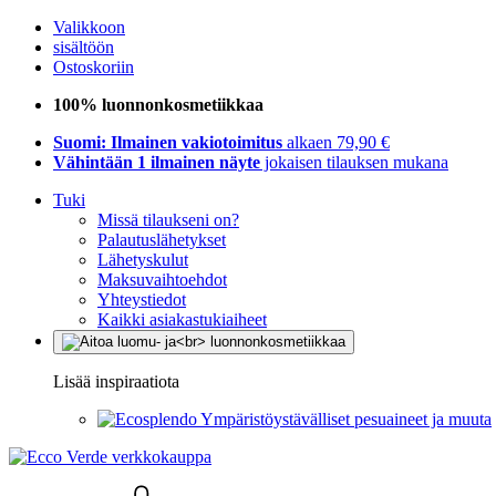
Valikkoon
sisältöön
Ostoskoriin
100% luonnonkosmetiikkaa
Suomi: Ilmainen vakiotoimitus
alkaen 79,90 €
Vähintään 1 ilmainen näyte
jokaisen tilauksen mukana
Tuki
Missä tilaukseni on?
Palautuslähetykset
Lähetyskulut
Maksuvaihtoehdot
Yhteystiedot
Kaikki asiakastukiaiheet
Lisää inspiraatiota
Ympäristöystävälliset pesuaineet ja muuta