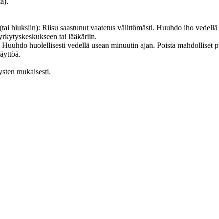
ä).
in): Riisu saastunut vaatetus välittömästi. Huuhdo iho vedellä [t
yrkytyskeskukseen tai lääkäriin.
ellisesti vedellä usean minuutin ajan. Poista mahdolliset piilolin
äyttöä.
ysten mukaisesti.