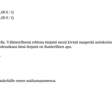
,00 € / l)
,00 € / l)
lla. Välimerellisenä rohtona timjami suosii kivistä maaperää aurinkoisiss
odenaikana tämä timjami on ihanteellinen apu.
.
 rintakehälle ennen nukkumaanmenoa.