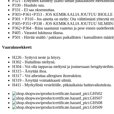
P321 - Erityinen käsittely (katso tämän pakkauksen merkinnöist
P330 - Huuhdo suu.
P331 - EI saa oksennuttaa.
P303+P361+P353 - JOS KEMIKAALIA JOUTUU IHOLLE (tai hiuksi
P301 + P310 - Jos ainetta on nielty: Ota välittömästi yhteyttä m
P305+P351+P338 - JOS KEMIKAALIA JOUTUU SILMIIN: Huuhdo huol
P362+P364 - Riisu saastunut vaatetus ja pese ennen uudelleenk
P405 - Varastoi lukitussa tilassa.
P501 - Hävitä sisältö / pakkaus paikallisten / kansallisten määrä
Vaaralausekkeet:
H226 - Syttyvä neste ja höyry.
H302 - Haitallista nieltynä.
H304 - Voi olla tappavaa nieltynä ja joutuessaan hengitysteihin.
H315 - Ärsyttää ihoa.
H317 - Voi aiheuttaa allergisen ihoreaktion.
H319 - Ärsyttää voimakkaasti silmiä.
H411 - Myrkyllistä vesieliöille, pitkäaikaisia haittavaikutuksia.