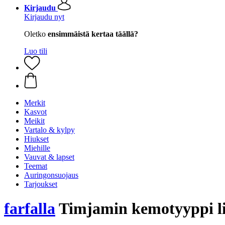
Kirjaudu
Kirjaudu nyt
Oletko
ensimmäistä kertaa täällä?
Luo tili
Merkit
Kasvot
Meikit
Vartalo & kylpy
Hiukset
Miehille
Vauvat & lapset
Teemat
Auringonsuojaus
Tarjoukset
farfalla
Timjamin kemotyyppi lin