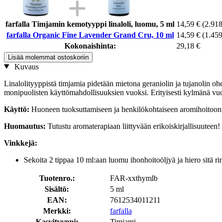
farfalla Timjamin kemotyyppi linaloli, luomu, 5 ml
14,59 €
(2.918
farfalla Organic Fine Lavender Grand Cru, 10 ml
14,59 €
(1.459
Kokonaishinta:
29,18 €
Lisää molemmat ostoskoriin
Kuvaus
Linalolityyppistä timjamia pidetään mietona geraniolin ja tujanolin ohe
monipuolisten käyttömahdollisuuksien vuoksi. Erityisesti kylmänä vu
Käyttö:
Huoneen tuoksuttamiseen ja henkilökohtaiseen aromihoitoon
Huomautus:
Tutustu aromaterapiaan liittyvään erikoiskirjallisuuteen!
Vinkkejä:
Sekoita 2 tippaa 10 ml:aan luomu ihonhoitoöljyä ja hiero sitä
Tuotenro.:
FAR-xxthymlb
Sisältö:
5 ml
EAN:
7612534011211
Merkki:
farfalla
Kasvityyppi:
Timjami