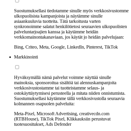
Suostumuksellasi tiedotamme sinulle myös verkkosivustomme
ulkopuolisista kampanjoista ja näytämme sinulle
asiaankuuluvia tuotteita. Tätä tarkoitusta varten
synkronoimme salatut henkilötietosi seuraavien ulkopuolisten
palveluntarjoajien kanssa ja käytämme heidän
verkkomainontakanaviaan, jos käytät jo heidän palvelujaan:
Bing, Criteo, Meta, Google, LinkedIn, Pinterest, TikTok
Markkinointi
Hyväksymällä nämä palvelut voimme näyttää sinulle
mainoksia, sponsoroitua sisältöä tai alennuskampanjoita
verkkosivustostamme tai tuotteistamme selaus- ja
ostokäyttäytymisesi perusteella ja mitata niiden onnistumista.
Suostumuksellasi käytämme tällä verkkosivustolla seuraavia
kolmannen osapuolen palveluita:
Meta-Pixel, Microsoft Advertising, creativecdn.com
(RTBHouse), TikTok Pixel, Klikkauksiin perustuvat
tuotesuositukset, Ads Defender