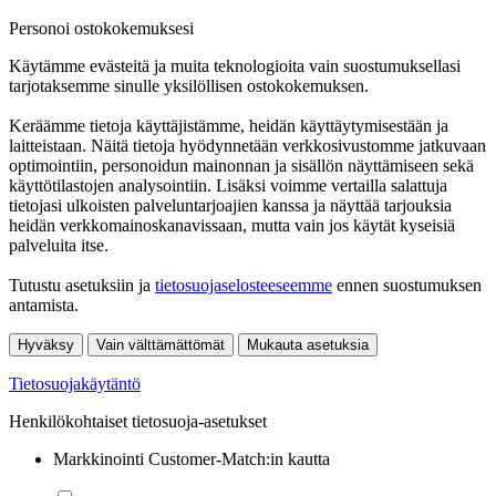
Personoi ostokokemuksesi
Käytämme evästeitä ja muita teknologioita vain suostumuksellasi
tarjotaksemme sinulle yksilöllisen ostokokemuksen.
Keräämme tietoja käyttäjistämme, heidän käyttäytymisestään ja
laitteistaan. Näitä tietoja hyödynnetään verkkosivustomme jatkuvaan
optimointiin, personoidun mainonnan ja sisällön näyttämiseen sekä
käyttötilastojen analysointiin. Lisäksi voimme vertailla salattuja
tietojasi ulkoisten palveluntarjoajien kanssa ja näyttää tarjouksia
heidän verkkomainoskanavissaan, mutta vain jos käytät kyseisiä
palveluita itse.
Tutustu asetuksiin ja
tietosuojaselosteeseemme
ennen suostumuksen
antamista.
Hyväksy
Vain välttämättömät
Mukauta asetuksia
Tietosuojakäytäntö
Henkilökohtaiset tietosuoja-asetukset
Markkinointi Customer-Match:in kautta