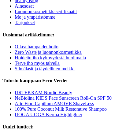
beauty Blog
Ainesosat
Luonnonkosmetiikkasertifikaatit
Me ja ympäristömme
Tarjoukset
Uusimmat artikkelimme:
Oikea hampaidenhoito
Zero Waste ja luonnonkosmetiikka
Hoidettu iho kylmyydestä huolimatta
Terve iho myös talvella
Silmälasit ja täydellinen meikki
Tutustu kauppaan Ecco Verde:
URTEKRAM Nordic Beauty
NeBiolina KIDS Face Sunscreen Roll-On SPF 50+
Arte Fiori Capillum AMOVE ShaveLess
100% Pure Coconut Milk Restorative Shampoo
UOGA UOGA Kerma Highlighter
Uudet tuotteet: