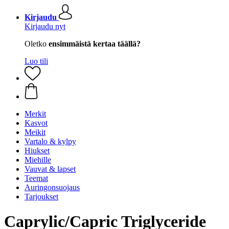
Kirjaudu
Kirjaudu nyt
Oletko
ensimmäistä kertaa täällä?
Luo tili
Merkit
Kasvot
Meikit
Vartalo & kylpy
Hiukset
Miehille
Vauvat & lapset
Teemat
Auringonsuojaus
Tarjoukset
Caprylic/Capric Triglyceride