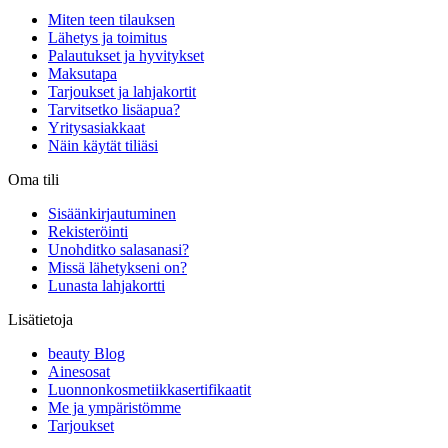
Miten teen tilauksen
Lähetys ja toimitus
Palautukset ja hyvitykset
Maksutapa
Tarjoukset ja lahjakortit
Tarvitsetko lisäapua?
Yritysasiakkaat
Näin käytät tiliäsi
Oma tili
Sisäänkirjautuminen
Rekisteröinti
Unohditko salasanasi?
Missä lähetykseni on?
Lunasta lahjakortti
Lisätietoja
beauty Blog
Ainesosat
Luonnonkosmetiikkasertifikaatit
Me ja ympäristömme
Tarjoukset