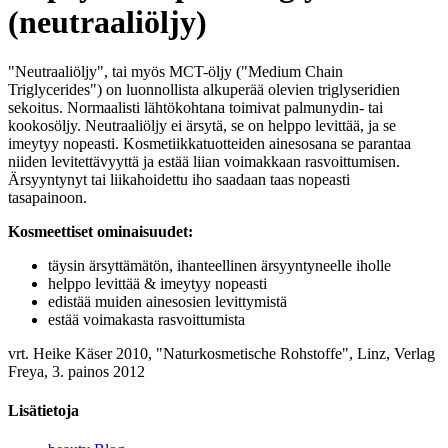
(neutraaliöljy)
"Neutraaliöljy", tai myös MCT-öljy ("Medium Chain
Triglycerides") on luonnollista alkuperää olevien triglyseridien
sekoitus. Normaalisti lähtökohtana toimivat palmunydin- tai
kookosöljy. Neutraaliöljy ei ärsytä, se on helppo levittää, ja se
imeytyy nopeasti. Kosmetiikkatuotteiden ainesosana se parantaa
niiden levitettävyyttä ja estää liian voimakkaan rasvoittumisen.
Ärsyyntynyt tai liikahoidettu iho saadaan taas nopeasti
tasapainoon.
Kosmeettiset ominaisuudet:
täysin ärsyttämätön, ihanteellinen ärsyyntyneelle iholle
helppo levittää & imeytyy nopeasti
edistää muiden ainesosien levittymistä
estää voimakasta rasvoittumista
vrt. Heike Käser 2010, "Naturkosmetische Rohstoffe", Linz, Verlag
Freya, 3. painos 2012
Lisätietoja