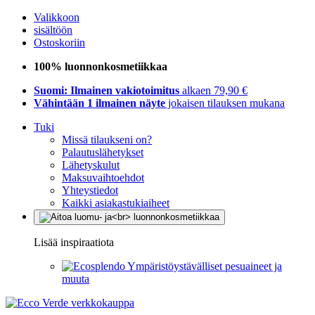
Valikkoon
sisältöön
Ostoskoriin
100% luonnonkosmetiikkaa
Suomi: Ilmainen vakiotoimitus
alkaen 79,90 €
Vähintään 1 ilmainen näyte
jokaisen tilauksen mukana
Tuki
Missä tilaukseni on?
Palautuslähetykset
Lähetyskulut
Maksuvaihtoehdot
Yhteystiedot
Kaikki asiakastukiaiheet
Lisää inspiraatiota
Ympäristöystävälliset pesuaineet ja
muuta