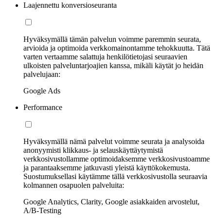
Laajennettu konversioseuranta
Hyväksymällä tämän palvelun voimme paremmin seurata,
arvioida ja optimoida verkkomainontamme tehokkuutta. Tätä
varten vertaamme salattuja henkilötietojasi seuraavien
ulkoisten palveluntarjoajien kanssa, mikäli käytät jo heidän
palvelujaan:
Google Ads
Performance
Hyväksymällä nämä palvelut voimme seurata ja analysoida
anonyymisti klikkaus- ja selauskäyttäytymistä
verkkosivustollamme optimoidaksemme verkkosivustoamme
ja parantaaksemme jatkuvasti yleistä käyttökokemusta.
Suostumuksellasi käytämme tällä verkkosivustolla seuraavia
kolmannen osapuolen palveluita:
Google Analytics, Clarity, Google asiakkaiden arvostelut,
A/B-Testing