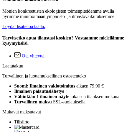
Monien konkreettisten ekologisten toimenpiteidemme avulla
pyrimme minimoimaan ympäristö- ja ilmastovaikutuksemme.
Löydät lisätietoa täältä.
Tarvitsetko apua tilaustasi koskien? Vastaamme mielellämme
kysymyksiisi.
Ota yhteyttä
Laatutakuu
Turvallinen ja luottamuksellinen ostostenteko
Suomi: Ilmainen vakiotoimitus
alkaen 79,90 €
Ilmainen palautuslähetys
Vähintään 1 ilmainen näyte
jokaisen tilauksen mukana
Turvallinen maksu
SSL-suojauksella
Mukavat maksutavat
Tilisiirto