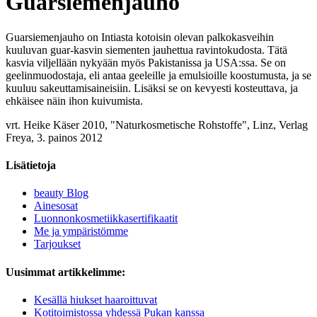
Guarsiemenjauho
Guarsiemenjauho on Intiasta kotoisin olevan palkokasveihin
kuuluvan guar-kasvin siementen jauhettua ravintokudosta. Tätä
kasvia viljellään nykyään myös Pakistanissa ja USA:ssa. Se on
geelinmuodostaja, eli antaa geeleille ja emulsioille koostumusta, ja se
kuuluu sakeuttamisaineisiin. Lisäksi se on kevyesti kosteuttava, ja
ehkäisee näin ihon kuivumista.
vrt. Heike Käser 2010, "Naturkosmetische Rohstoffe", Linz, Verlag
Freya, 3. painos 2012
Lisätietoja
beauty Blog
Ainesosat
Luonnonkosmetiikkasertifikaatit
Me ja ympäristömme
Tarjoukset
Uusimmat artikkelimme:
Kesällä hiukset haaroittuvat
Kotitoimistossa yhdessä Pukan kanssa