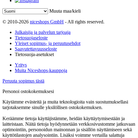
Muuta maa/kieli
© 2010-2026
niceshops GmbH
- All rights reserved.
Julkaisija ja palvelun tarjoaja
Tietosuojaseloste
Yleiset sopimus- ja peruutusehdot
Saavutettavuusseloste
Tietosuoja-asetukset
Yritys
Muita Niceshops-kauppoja
Peruuta sopimus tästä
Personoi ostokokemuksesi
Käytämme evästeitä ja muita teknologioita vain suostumuksellasi
tarjotaksemme sinulle yksilöllisen ostokokemuksen.
Keräämme tietoja käyttäjistämme, heidän käyttäytymisestään ja
laitteistaan. Näitä tietoja hyödynnetään verkkosivustomme jatkuvaan
optimointiin, personoidun mainonnan ja sisällön näyttämiseen sekä
käyttötilastojen analysointiin. Lisäksi voimme vertailla salattuja