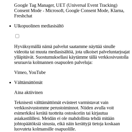
Google Tag Manager, UET (Universal Event Tracking)
Consent Mode - Microsoft, Google Consent Mode, Klarna,
Freshchat
Ulkopuolinen mediasisältö
Hyväksymällä nämä palvelut saatamme näyttää sinulle
videoita tai muuta mediasisältöä, jota ulkoiset palveluntarjoajat
ylläpitävät. Suostumuksellasi käytämme tällä verkkosivustolla
seuraavia kolmannen osapuolen palveluja:
Vimeo, YouTube
Välttämättömät
Aina aktiivinen
Teknisesti välttämättömät evästeet varmistavat vain
verkkosivustomme perustoiminnot. Niiden avulla voit
esimerkiksi kerätä tuotteita ostoskoriin tai kirjautua
asiakastilillesi. Meidän ei ole mahdollista tehdä mitään
johtopäätöksiä sinusta, eikä näin kerättyjä tietoja koskaan
luovuteta kolmansille osapuolille.