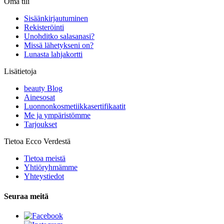
Oma tili
Sisäänkirjautuminen
Rekisteröinti
Unohditko salasanasi?
Missä lähetykseni on?
Lunasta lahjakortti
Lisätietoja
beauty Blog
Ainesosat
Luonnonkosmetiikkasertifikaatit
Me ja ympäristömme
Tarjoukset
Tietoa Ecco Verdestä
Tietoa meistä
Yhtiöryhmämme
Yhteystiedot
Seuraa meitä