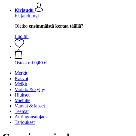
Kirjaudu
Kirjaudu nyt
Oletko
ensimmäistä kertaa täällä?
Luo tili
Ostoskori
0,00 €
Merkit
Kasvot
Meikit
Vartalo & kylpy
Hiukset
Miehille
Vauvat & lapset
Teemat
Auringonsuojaus
Tarjoukset