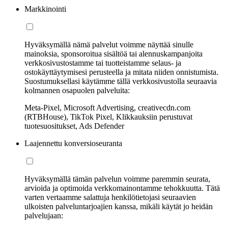
Markkinointi
Hyväksymällä nämä palvelut voimme näyttää sinulle
mainoksia, sponsoroitua sisältöä tai alennuskampanjoita
verkkosivustostamme tai tuotteistamme selaus- ja
ostokäyttäytymisesi perusteella ja mitata niiden onnistumista.
Suostumuksellasi käytämme tällä verkkosivustolla seuraavia
kolmannen osapuolen palveluita:
Meta-Pixel, Microsoft Advertising, creativecdn.com
(RTBHouse), TikTok Pixel, Klikkauksiin perustuvat
tuotesuositukset, Ads Defender
Laajennettu konversioseuranta
Hyväksymällä tämän palvelun voimme paremmin seurata,
arvioida ja optimoida verkkomainontamme tehokkuutta. Tätä
varten vertaamme salattuja henkilötietojasi seuraavien
ulkoisten palveluntarjoajien kanssa, mikäli käytät jo heidän
palvelujaan: