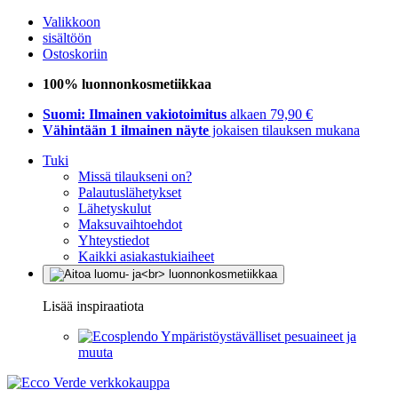
Valikkoon
sisältöön
Ostoskoriin
100% luonnonkosmetiikkaa
Suomi: Ilmainen vakiotoimitus
alkaen 79,90 €
Vähintään 1 ilmainen näyte
jokaisen tilauksen mukana
Tuki
Missä tilaukseni on?
Palautuslähetykset
Lähetyskulut
Maksuvaihtoehdot
Yhteystiedot
Kaikki asiakastukiaiheet
Lisää inspiraatiota
Ympäristöystävälliset pesuaineet ja
muuta