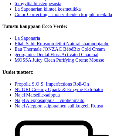
6 myyttiä hiustenpesusta
La Saponarian kiinteä kosmetiikka
Color-Correcting – ihon virheiden korjailu meikillä
Tutustu kauppaan Ecco Verde:
La Saponaria
Eliah Sahil Ruusuproteiini Natural shampoojauhe
Eau Thermale JONZAC BébéBio Cold Cream
georganics Dental Floss Activated Charcoal
MOSSA Juicy Clean Purifying Creme Mousse
Uudet tuotteet:
Propolia S.O.S. Imperfections Roll-On
NUORI Creamy Quartz & Enzyme Exfoliator
Najel Marseille-saippua
Najel Alepposaippua – vuohenmaito
Najel Aleppon saippuainen suihkugeeli Ruusu