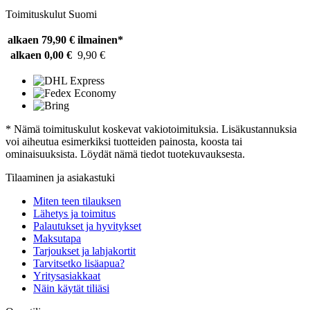
Toimituskulut Suomi
alkaen 79,90 €
ilmainen*
alkaen 0,00 €
9,90 €
* Nämä toimituskulut koskevat vakiotoimituksia. Lisäkustannuksia
voi aiheutua esimerkiksi tuotteiden painosta, koosta tai
ominaisuuksista. Löydät nämä tiedot tuotekuvauksesta.
Tilaaminen ja asiakastuki
Miten teen tilauksen
Lähetys ja toimitus
Palautukset ja hyvitykset
Maksutapa
Tarjoukset ja lahjakortit
Tarvitsetko lisäapua?
Yritysasiakkaat
Näin käytät tiliäsi