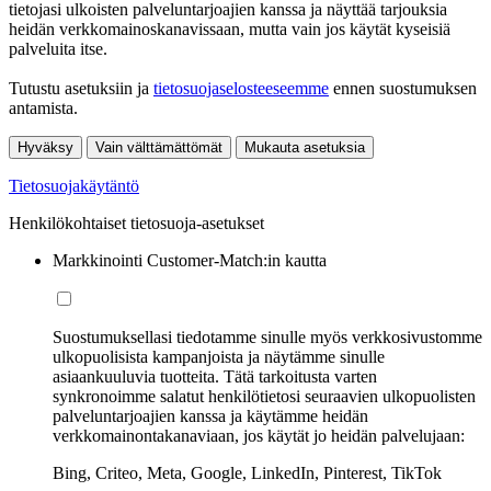
tietojasi ulkoisten palveluntarjoajien kanssa ja näyttää tarjouksia
heidän verkkomainoskanavissaan, mutta vain jos käytät kyseisiä
palveluita itse.
Tutustu asetuksiin ja
tietosuojaselosteeseemme
ennen suostumuksen
antamista.
Hyväksy
Vain välttämättömät
Mukauta asetuksia
Tietosuojakäytäntö
Henkilökohtaiset tietosuoja-asetukset
Markkinointi Customer-Match:in kautta
Suostumuksellasi tiedotamme sinulle myös verkkosivustomme
ulkopuolisista kampanjoista ja näytämme sinulle
asiaankuuluvia tuotteita. Tätä tarkoitusta varten
synkronoimme salatut henkilötietosi seuraavien ulkopuolisten
palveluntarjoajien kanssa ja käytämme heidän
verkkomainontakanaviaan, jos käytät jo heidän palvelujaan:
Bing, Criteo, Meta, Google, LinkedIn, Pinterest, TikTok