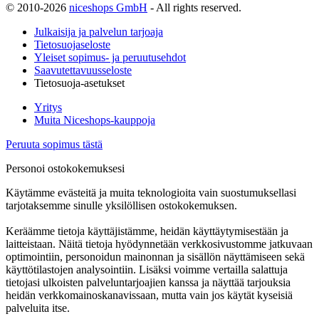
© 2010-2026
niceshops GmbH
- All rights reserved.
Julkaisija ja palvelun tarjoaja
Tietosuojaseloste
Yleiset sopimus- ja peruutusehdot
Saavutettavuusseloste
Tietosuoja-asetukset
Yritys
Muita Niceshops-kauppoja
Peruuta sopimus tästä
Personoi ostokokemuksesi
Käytämme evästeitä ja muita teknologioita vain suostumuksellasi
tarjotaksemme sinulle yksilöllisen ostokokemuksen.
Keräämme tietoja käyttäjistämme, heidän käyttäytymisestään ja
laitteistaan. Näitä tietoja hyödynnetään verkkosivustomme jatkuvaan
optimointiin, personoidun mainonnan ja sisällön näyttämiseen sekä
käyttötilastojen analysointiin. Lisäksi voimme vertailla salattuja
tietojasi ulkoisten palveluntarjoajien kanssa ja näyttää tarjouksia
heidän verkkomainoskanavissaan, mutta vain jos käytät kyseisiä
palveluita itse.