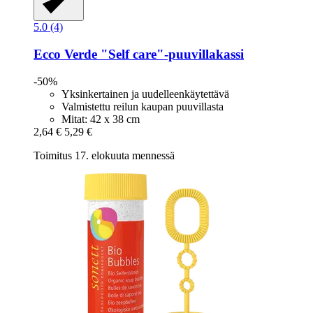
5.0 (4)
Ecco Verde
"Self care"-​puuvillakassi
-50%
Yksinkertainen ja uudelleenkäytettävä
Valmistettu reilun kaupan puuvillasta
Mitat: 42 x 38 cm
2,64 €
5,29 €
Toimitus 17. elokuuta mennessä