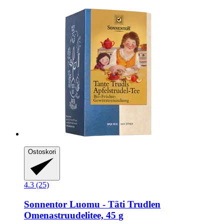
Ostoskori
4.3 (25)
Sonnentor
Luomu -​ Täti Trudlen
Omenastruudelitee, 45 g