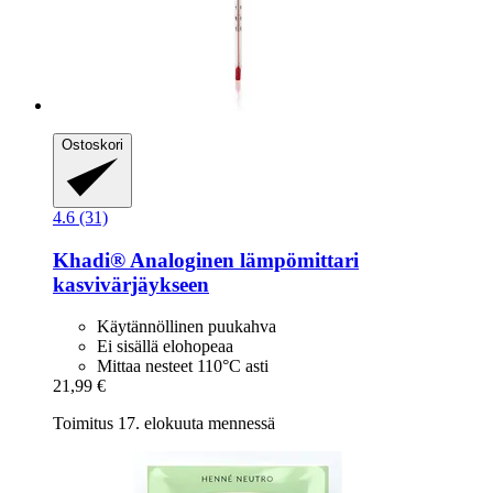
Ostoskori
4.6 (31)
Khadi®
Analoginen lämpömittari
kasvivärjäykseen
Käytännöllinen puukahva
Ei sisällä elohopeaa
Mittaa nesteet 110°C asti
21,99 €
Toimitus 17. elokuuta mennessä