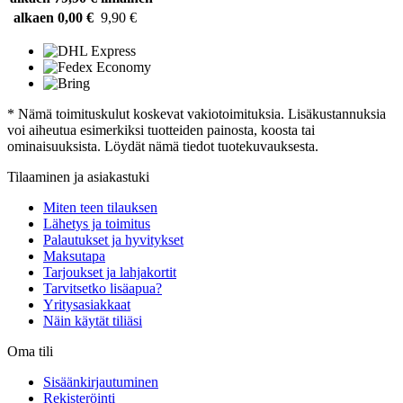
alkaen 0,00 €
9,90 €
* Nämä toimituskulut koskevat vakiotoimituksia. Lisäkustannuksia
voi aiheutua esimerkiksi tuotteiden painosta, koosta tai
ominaisuuksista. Löydät nämä tiedot tuotekuvauksesta.
Tilaaminen ja asiakastuki
Miten teen tilauksen
Lähetys ja toimitus
Palautukset ja hyvitykset
Maksutapa
Tarjoukset ja lahjakortit
Tarvitsetko lisäapua?
Yritysasiakkaat
Näin käytät tiliäsi
Oma tili
Sisäänkirjautuminen
Rekisteröinti