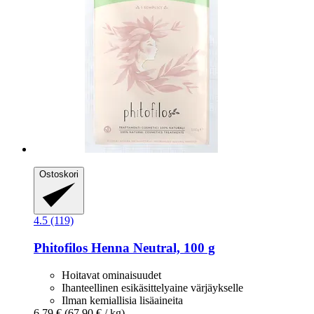
Ostoskori
4.5 (119)
Phitofilos
Henna Neutral, 100 g
Hoitavat ominaisuudet
Ihanteellinen esikäsittelyaine värjäykselle
Ilman kemiallisia lisäaineita
6,79 €
(67,90 € / kg)