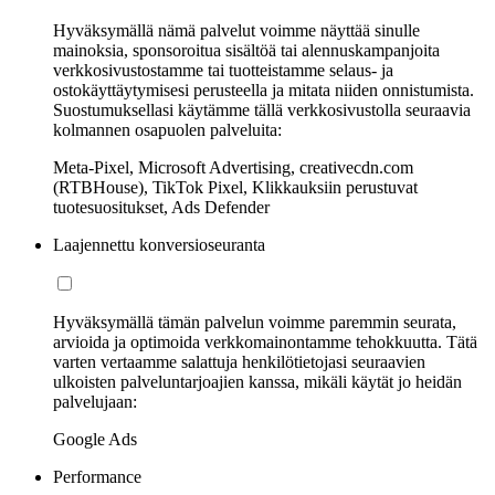
Hyväksymällä nämä palvelut voimme näyttää sinulle
mainoksia, sponsoroitua sisältöä tai alennuskampanjoita
verkkosivustostamme tai tuotteistamme selaus- ja
ostokäyttäytymisesi perusteella ja mitata niiden onnistumista.
Suostumuksellasi käytämme tällä verkkosivustolla seuraavia
kolmannen osapuolen palveluita:
Meta-Pixel, Microsoft Advertising, creativecdn.com
(RTBHouse), TikTok Pixel, Klikkauksiin perustuvat
tuotesuositukset, Ads Defender
Laajennettu konversioseuranta
Hyväksymällä tämän palvelun voimme paremmin seurata,
arvioida ja optimoida verkkomainontamme tehokkuutta. Tätä
varten vertaamme salattuja henkilötietojasi seuraavien
ulkoisten palveluntarjoajien kanssa, mikäli käytät jo heidän
palvelujaan:
Google Ads
Performance