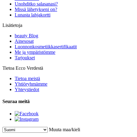
Unohditko salasanasi?
Missä lähetykseni on?
Lunasta lahjakortti
Lisätietoja
beauty Blog
Ainesosat
Luonnonkosmetiikkasertifikaatit
Me ja ympäristömme
Tarjoukset
Tietoa Ecco Verdestä
Tietoa meistä
Yhtiöryhmämme
Yhteystiedot
Seuraa meitä
Muuta maa/kieli