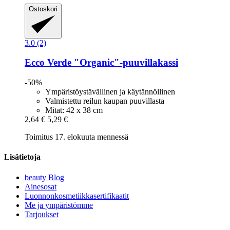
Ostoskori
3.0 (2)
Ecco Verde
"Organic"-​puuvillakassi
-50%
Ympäristöystävällinen ja käytännöllinen
Valmistettu reilun kaupan puuvillasta
Mitat: 42 x 38 cm
2,64 €
5,29 €
Toimitus 17. elokuuta mennessä
Lisätietoja
beauty Blog
Ainesosat
Luonnonkosmetiikkasertifikaatit
Me ja ympäristömme
Tarjoukset