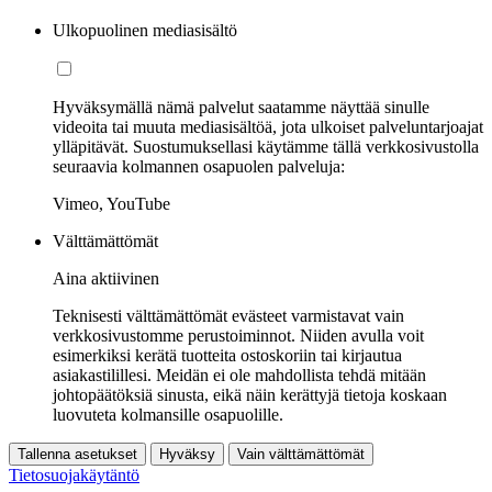
Ulkopuolinen mediasisältö
Hyväksymällä nämä palvelut saatamme näyttää sinulle
videoita tai muuta mediasisältöä, jota ulkoiset palveluntarjoajat
ylläpitävät. Suostumuksellasi käytämme tällä verkkosivustolla
seuraavia kolmannen osapuolen palveluja:
Vimeo, YouTube
Välttämättömät
Aina aktiivinen
Teknisesti välttämättömät evästeet varmistavat vain
verkkosivustomme perustoiminnot. Niiden avulla voit
esimerkiksi kerätä tuotteita ostoskoriin tai kirjautua
asiakastilillesi. Meidän ei ole mahdollista tehdä mitään
johtopäätöksiä sinusta, eikä näin kerättyjä tietoja koskaan
luovuteta kolmansille osapuolille.
Tallenna asetukset
Hyväksy
Vain välttämättömät
Tietosuojakäytäntö