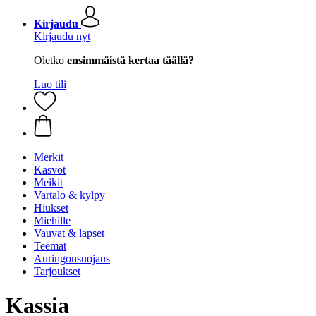
Kirjaudu
Kirjaudu nyt
Oletko
ensimmäistä kertaa täällä?
Luo tili
Merkit
Kasvot
Meikit
Vartalo & kylpy
Hiukset
Miehille
Vauvat & lapset
Teemat
Auringonsuojaus
Tarjoukset
Kassia