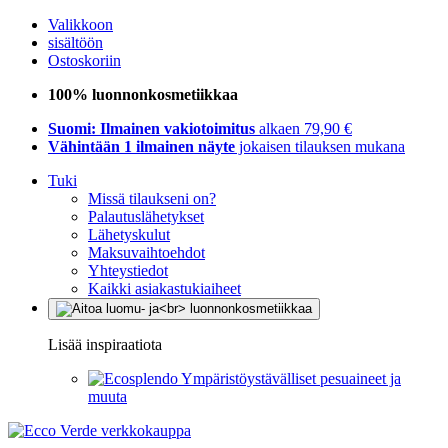
Valikkoon
sisältöön
Ostoskoriin
100% luonnonkosmetiikkaa
Suomi: Ilmainen vakiotoimitus
alkaen 79,90 €
Vähintään 1 ilmainen näyte
jokaisen tilauksen mukana
Tuki
Missä tilaukseni on?
Palautuslähetykset
Lähetyskulut
Maksuvaihtoehdot
Yhteystiedot
Kaikki asiakastukiaiheet
Lisää inspiraatiota
Ympäristöystävälliset pesuaineet ja
muuta