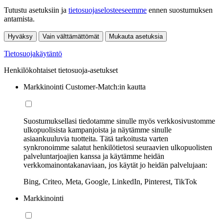
Tutustu asetuksiin ja
tietosuojaselosteeseemme
ennen suostumuksen
antamista.
Hyväksy
Vain välttämättömät
Mukauta asetuksia
Tietosuojakäytäntö
Henkilökohtaiset tietosuoja-asetukset
Markkinointi Customer-Match:in kautta
Suostumuksellasi tiedotamme sinulle myös verkkosivustomme
ulkopuolisista kampanjoista ja näytämme sinulle
asiaankuuluvia tuotteita. Tätä tarkoitusta varten
synkronoimme salatut henkilötietosi seuraavien ulkopuolisten
palveluntarjoajien kanssa ja käytämme heidän
verkkomainontakanaviaan, jos käytät jo heidän palvelujaan:
Bing, Criteo, Meta, Google, LinkedIn, Pinterest, TikTok
Markkinointi