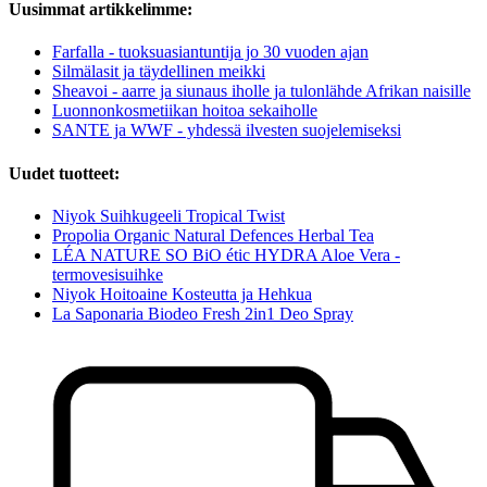
Uusimmat artikkelimme:
Farfalla - tuoksuasiantuntija jo 30 vuoden ajan
Silmälasit ja täydellinen meikki
Sheavoi - aarre ja siunaus iholle ja tulonlähde Afrikan naisille
Luonnonkosmetiikan hoitoa sekaiholle
SANTE ja WWF - yhdessä ilvesten suojelemiseksi
Uudet tuotteet:
Niyok Suihkugeeli Tropical Twist
Propolia Organic Natural Defences Herbal Tea
LÉA NATURE SO BiO étic HYDRA Aloe Vera -
termovesisuihke
Niyok Hoitoaine Kosteutta ja Hehkua
La Saponaria Biodeo Fresh 2in1 Deo Spray