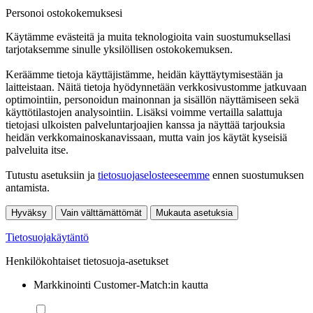
Personoi ostokokemuksesi
Käytämme evästeitä ja muita teknologioita vain suostumuksellasi
tarjotaksemme sinulle yksilöllisen ostokokemuksen.
Keräämme tietoja käyttäjistämme, heidän käyttäytymisestään ja
laitteistaan. Näitä tietoja hyödynnetään verkkosivustomme jatkuvaan
optimointiin, personoidun mainonnan ja sisällön näyttämiseen sekä
käyttötilastojen analysointiin. Lisäksi voimme vertailla salattuja
tietojasi ulkoisten palveluntarjoajien kanssa ja näyttää tarjouksia
heidän verkkomainoskanavissaan, mutta vain jos käytät kyseisiä
palveluita itse.
Tutustu asetuksiin ja
tietosuojaselosteeseemme
ennen suostumuksen
antamista.
Hyväksy
Vain välttämättömät
Mukauta asetuksia
Tietosuojakäytäntö
Henkilökohtaiset tietosuoja-asetukset
Markkinointi Customer-Match:in kautta