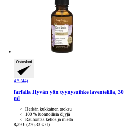
Ostoskori
4.5 (44)
farfalla
Hyvän yön tyynysuihke laventelilla, 30
ml
Herkän kukkainen tuoksu
100 % luonnollisia öljyjä
Rauhoittaa kehoa ja mieltä
8,29 €
(276,33 € / l)