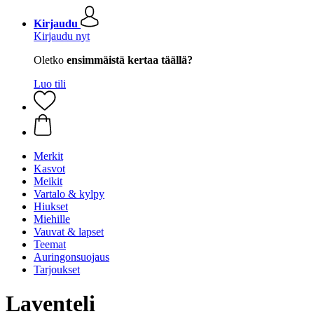
Kirjaudu
Kirjaudu nyt
Oletko
ensimmäistä kertaa täällä?
Luo tili
Merkit
Kasvot
Meikit
Vartalo & kylpy
Hiukset
Miehille
Vauvat & lapset
Teemat
Auringonsuojaus
Tarjoukset
Laventeli