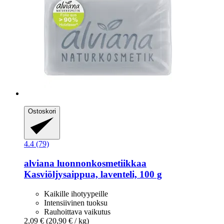
Ostoskori
4.4 (79)
alviana luonnonkosmetiikkaa
Kasviöljysaippua, laventeli, 100 g
Kaikille ihotyypeille
Intensiivinen tuoksu
Rauhoittava vaikutus
2,09 €
(20,90 € / kg)