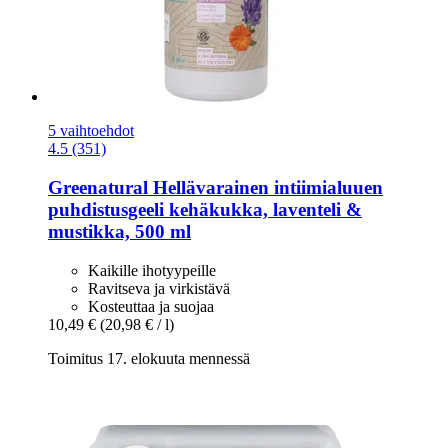
5 vaihtoehdot
4.5 (351)
Greenatural
Hellävarainen intiimialuuen
puhdistusgeeli kehäkukka, laventeli &
mustikka, 500 ml
Kaikille ihotyypeille
Ravitseva ja virkistävä
Kosteuttaa ja suojaa
10,49 €
(20,98 € / l)
Toimitus 17. elokuuta mennessä