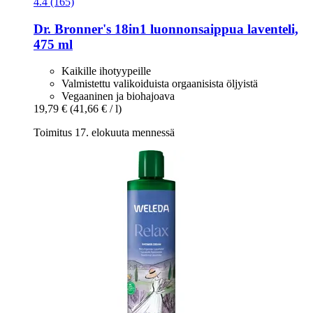
4.4 (165)
Dr. Bronner's
18in1 luonnonsaippua laventeli,
475 ml
Kaikille ihotyypeille
Valmistettu valikoiduista orgaanisista öljyistä
Vegaaninen ja biohajoava
19,79 €
(41,66 € / l)
Toimitus 17. elokuuta mennessä