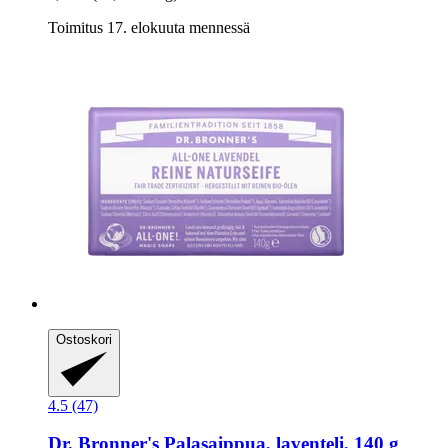
Toimitus 17. elokuuta mennessä
Ostoskori
4.5 (47)
Dr. Bronner's
Palasaippua, laventeli, 140 g