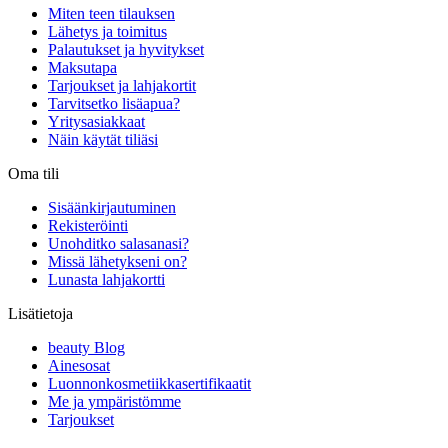
Miten teen tilauksen
Lähetys ja toimitus
Palautukset ja hyvitykset
Maksutapa
Tarjoukset ja lahjakortit
Tarvitsetko lisäapua?
Yritysasiakkaat
Näin käytät tiliäsi
Oma tili
Sisäänkirjautuminen
Rekisteröinti
Unohditko salasanasi?
Missä lähetykseni on?
Lunasta lahjakortti
Lisätietoja
beauty Blog
Ainesosat
Luonnonkosmetiikkasertifikaatit
Me ja ympäristömme
Tarjoukset