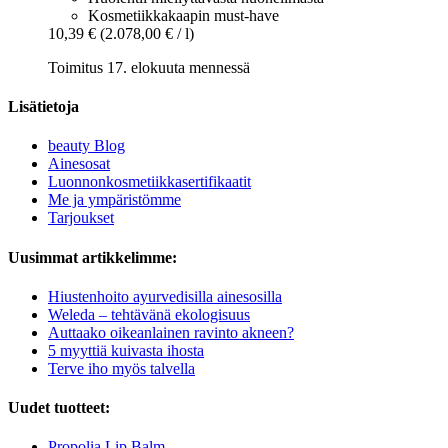
Kosmetiikkakaapin must-have
10,39 €
(2.078,00 € / l)
Toimitus 17. elokuuta mennessä
Lisätietoja
beauty Blog
Ainesosat
Luonnonkosmetiikkasertifikaatit
Me ja ympäristömme
Tarjoukset
Uusimmat artikkelimme:
Hiustenhoito ayurvedisilla ainesosilla
Weleda – tehtävänä ekologisuus
Auttaako oikeanlainen ravinto akneen?
5 myyttiä kuivasta ihosta
Terve iho myös talvella
Uudet tuotteet:
Propolia Lip Balm