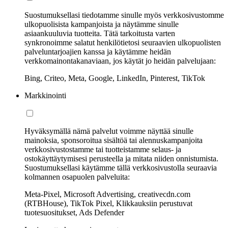
Suostumuksellasi tiedotamme sinulle myös verkkosivustomme
ulkopuolisista kampanjoista ja näytämme sinulle
asiaankuuluvia tuotteita. Tätä tarkoitusta varten
synkronoimme salatut henkilötietosi seuraavien ulkopuolisten
palveluntarjoajien kanssa ja käytämme heidän
verkkomainontakanaviaan, jos käytät jo heidän palvelujaan:
Bing, Criteo, Meta, Google, LinkedIn, Pinterest, TikTok
Markkinointi
Hyväksymällä nämä palvelut voimme näyttää sinulle
mainoksia, sponsoroitua sisältöä tai alennuskampanjoita
verkkosivustostamme tai tuotteistamme selaus- ja
ostokäyttäytymisesi perusteella ja mitata niiden onnistumista.
Suostumuksellasi käytämme tällä verkkosivustolla seuraavia
kolmannen osapuolen palveluita:
Meta-Pixel, Microsoft Advertising, creativecdn.com
(RTBHouse), TikTok Pixel, Klikkauksiin perustuvat
tuotesuositukset, Ads Defender