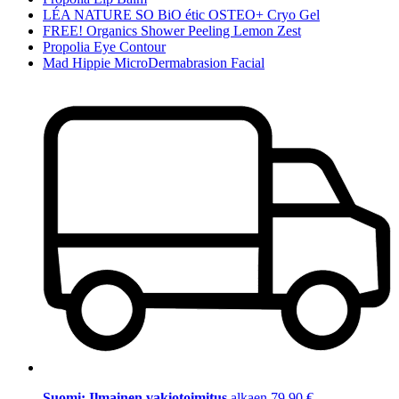
LÉA NATURE SO BiO étic OSTEO+ Cryo Gel
FREE! Organics Shower Peeling Lemon Zest
Propolia Eye Contour
Mad Hippie MicroDermabrasion Facial
Suomi: Ilmainen vakiotoimitus
alkaen 79,90 €