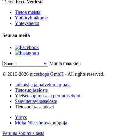
Tietoa Ecco Verdestä
Tietoa meistä
Yhtiöryhmämme
Yhteystiedot
Seuraa meitä
Muuta maa/kieli
© 2010-2026
niceshops GmbH
- All rights reserved.
Julkaisija ja palvelun tarjoaja
Tietosuojaseloste
Yleiset sopimus- ja peruutusehdot
Saavutettavuusseloste
Tietosuoja-asetukset
Yritys
Muita Niceshops-kauppoja
Peruuta sopimus tästä