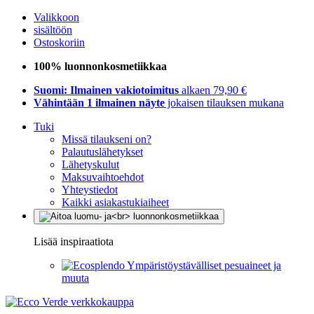
Valikkoon
sisältöön
Ostoskoriin
100% luonnonkosmetiikkaa
Suomi: Ilmainen vakiotoimitus
alkaen 79,90 €
Vähintään 1 ilmainen näyte
jokaisen tilauksen mukana
Tuki
Missä tilaukseni on?
Palautuslähetykset
Lähetyskulut
Maksuvaihtoehdot
Yhteystiedot
Kaikki asiakastukiaiheet
Lisää inspiraatiota
Ympäristöystävälliset pesuaineet ja
muuta