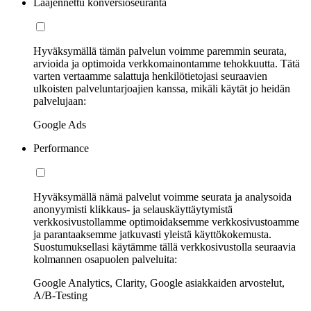
Laajennettu konversioseuranta
Hyväksymällä tämän palvelun voimme paremmin seurata,
arvioida ja optimoida verkkomainontamme tehokkuutta. Tätä
varten vertaamme salattuja henkilötietojasi seuraavien
ulkoisten palveluntarjoajien kanssa, mikäli käytät jo heidän
palvelujaan:
Google Ads
Performance
Hyväksymällä nämä palvelut voimme seurata ja analysoida
anonyymisti klikkaus- ja selauskäyttäytymistä
verkkosivustollamme optimoidaksemme verkkosivustoamme
ja parantaaksemme jatkuvasti yleistä käyttökokemusta.
Suostumuksellasi käytämme tällä verkkosivustolla seuraavia
kolmannen osapuolen palveluita:
Google Analytics, Clarity, Google asiakkaiden arvostelut,
A/B-Testing