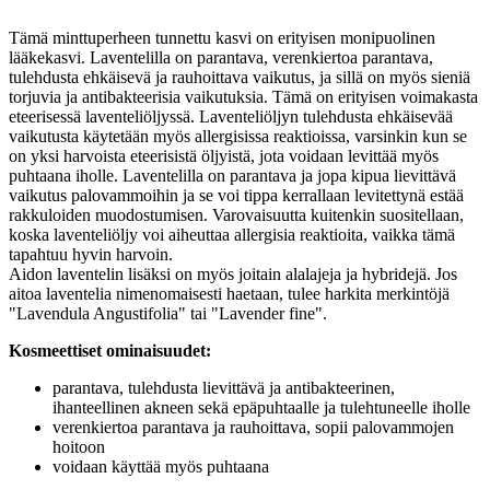
Tämä minttuperheen tunnettu kasvi on erityisen monipuolinen
lääkekasvi. Laventelilla on parantava, verenkiertoa parantava,
tulehdusta ehkäisevä ja rauhoittava vaikutus, ja sillä on myös sieniä
torjuvia ja antibakteerisia vaikutuksia. Tämä on erityisen voimakasta
eteerisessä laventeliöljyssä. Laventeliöljyn tulehdusta ehkäisevää
vaikutusta käytetään myös allergisissa reaktioissa, varsinkin kun se
on yksi harvoista eteerisistä öljyistä, jota voidaan levittää myös
puhtaana iholle. Laventelilla on parantava ja jopa kipua lievittävä
vaikutus palovammoihin ja se voi tippa kerrallaan levitettynä estää
rakkuloiden muodostumisen. Varovaisuutta kuitenkin suositellaan,
koska laventeliöljy voi aiheuttaa allergisia reaktioita, vaikka tämä
tapahtuu hyvin harvoin.
Aidon laventelin lisäksi on myös joitain alalajeja ja hybridejä. Jos
aitoa laventelia nimenomaisesti haetaan, tulee harkita merkintöjä
"Lavendula Angustifolia" tai "Lavender fine".
Kosmeettiset ominaisuudet:
parantava, tulehdusta lievittävä ja antibakteerinen,
ihanteellinen akneen sekä epäpuhtaalle ja tulehtuneelle iholle
verenkiertoa parantava ja rauhoittava, sopii palovammojen
hoitoon
voidaan käyttää myös puhtaana