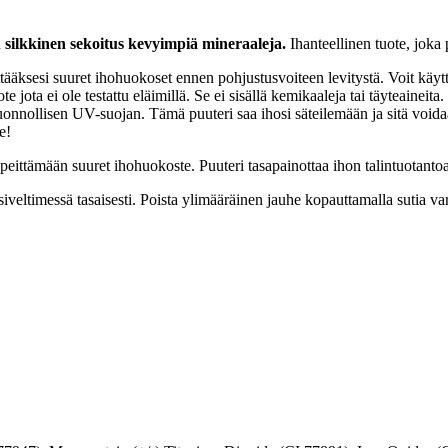
n
silkkinen sekoitus kevyimpiä mineraaleja.
Ihanteellinen tuote, joka 
eittääksesi suuret ihohuokoset ennen pohjustusvoiteen levitystä. Voit kä
te jota ei ole testattu eläimillä. Se ei sisällä kemikaaleja tai täyteainei
le luonnollisen UV-suojan. Tämä puuteri saa ihosi säteilemään ja sitä vo
e!
eittämään suuret ihohuokoste. Puuteri tasapainottaa ihon talintuotantoa 
siveltimessä tasaisesti. Poista ylimääräinen jauhe kopauttamalla sutia var