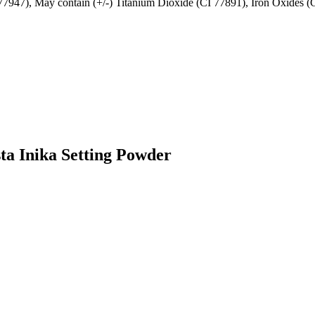
7947), May contain (+/-) Titanium Dioxide (CI 77891), Iron Oxides 
esta Inika Setting Powder