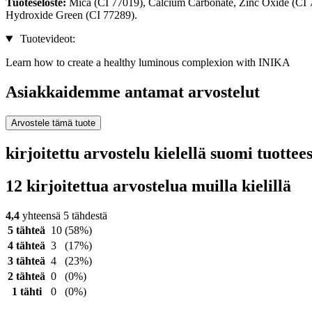
Tuoteseloste:
Mica (CI 77019), Calcium Carbonate, Zinc Oxide (CI 7
Hydroxide Green (CI 77289).
Tuotevideot:
Learn how to create a healthy luminous complexion with INIKA
Asiakkaidemme antamat arvostelut
Arvostele tämä tuote
kirjoitettu arvostelu kielellä suomi tuotte
12 kirjoitettua arvostelua muilla kielillä
4,4
yhteensä 5 tähdestä
5 tähteä
10
(58%)
4 tähteä
3
(17%)
3 tähteä
4
(23%)
2 tähteä
0
(0%)
1 tähti
0
(0%)