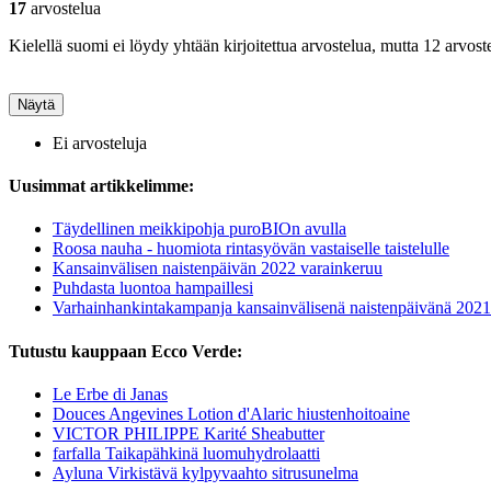
17
arvostelua
Kielellä suomi ei löydy yhtään kirjoitettua arvostelua, mutta 12 arvoste
Näytä
Ei arvosteluja
Uusimmat artikkelimme:
Täydellinen meikkipohja puroBIOn avulla
Roosa nauha - huomiota rintasyövän vastaiselle taistelulle
Kansainvälisen naistenpäivän 2022 varainkeruu
Puhdasta luontoa hampaillesi
Varhainhankintakampanja kansainvälisenä naistenpäivänä 2021
Tutustu kauppaan Ecco Verde:
Le Erbe di Janas
Douces Angevines Lotion d'Alaric hiustenhoitoaine
VICTOR PHILIPPE Karité Sheabutter
farfalla Taikapähkinä luomuhydrolaatti
Ayluna Virkistävä kylpyvaahto sitrusunelma