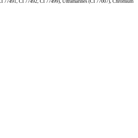
(CI 77491, CI 77492, CI 77499), Ultramarines (CI 77007), Chromium