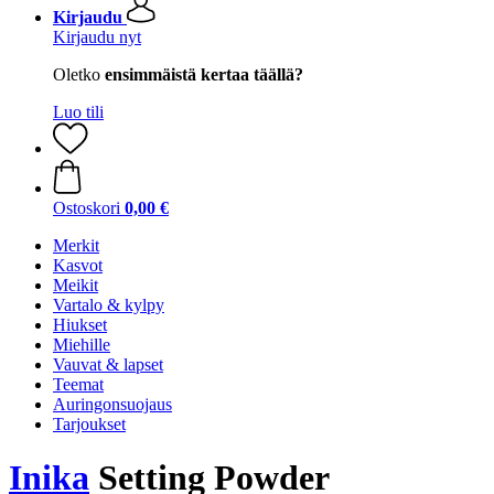
Kirjaudu
Kirjaudu nyt
Oletko
ensimmäistä kertaa täällä?
Luo tili
Ostoskori
0,00 €
Merkit
Kasvot
Meikit
Vartalo & kylpy
Hiukset
Miehille
Vauvat & lapset
Teemat
Auringonsuojaus
Tarjoukset
Inika
Setting Powder