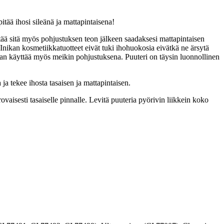
pitää ihosi sileänä ja mattapintaisena!
yttää sitä myös pohjustuksen teon jälkeen saadaksesi mattapintaisen
ta. Inikan kosmetiikkatuotteet eivät tuki ihohuokosia eivätkä ne ärsytä
idaan käyttää myös meikin pohjustuksena. Puuteri on täysin luonnollinen
ja tekee ihosta tasaisen ja mattapintaisen.
ovaisesti tasaiselle pinnalle. Levitä puuteria pyörivin liikkein koko