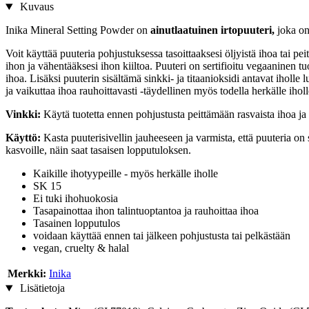
Kuvaus
Inika Mineral Setting Powder on
ainutlaatuinen irtopuuteri,
joka o
Voit käyttää puuteria pohjustuksessa tasoittaaksesi öljyistä ihoa tai p
ihon ja vähentääksesi ihon kiiltoa. Puuteri on sertifioitu vegaaninen tuo
ihoa. Lisäksi puuterin sisältämä sinkki- ja titaanioksidi antavat ihol
ja vaikuttaa ihoa rauhoittavasti -täydellinen myös todella herkälle iholl
Vinkki:
Käytä tuotetta ennen pohjustusta peittämään rasvaista ihoa ja p
Käyttö:
Kasta puuterisivellin jauheeseen ja varmista, että puuteria on 
kasvoille, näin saat tasaisen lopputuloksen.
Kaikille ihotyypeille - myös herkälle iholle
SK 15
Ei tuki ihohuokosia
Tasapainottaa ihon talintuoptantoa ja rauhoittaa ihoa
Tasainen lopputulos
voidaan käyttää ennen tai jälkeen pohjustusta tai pelkästään
vegan, cruelty & halal
Merkki:
Inika
Lisätietoja