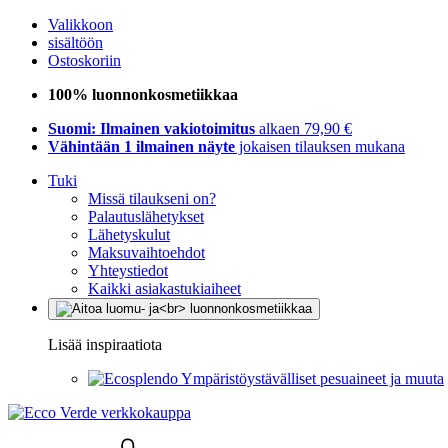
Valikkoon
sisältöön
Ostoskoriin
100% luonnonkosmetiikkaa
Suomi: Ilmainen vakiotoimitus
alkaen 79,90 €
Vähintään 1 ilmainen näyte
jokaisen tilauksen mukana
Tuki
Missä tilaukseni on?
Palautuslähetykset
Lähetyskulut
Maksuvaihtoehdot
Yhteystiedot
Kaikki asiakastukiaiheet
Lisää inspiraatiota
Ympäristöystävälliset pesuaineet ja muuta