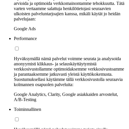
arvioida ja optimoida verkkomainontamme tehokkuutta. Tätä
varten vertaamme salattuja henkilötietojasi seuraavien
ulkoisten palveluntarjoajien kanssa, mikäli käytät jo heidän
palvelujaan:
Google Ads
Performance
Hyväksymällä nämä palvelut voimme seurata ja analysoida
anonyymisti klikkaus- ja selauskäyttäytymistä
verkkosivustollamme optimoidaksemme verkkosivustoamme
ja parantaaksemme jatkuvasti yleistä käyttökokemusta.
Suostumuksellasi käytämme tällä verkkosivustolla seuraavia
kolmannen osapuolen palveluita:
Google Analytics, Clarity, Google asiakkaiden arvostelut,
A/B-Testing
Toiminnallinen