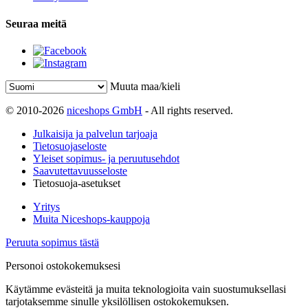
Seuraa meitä
Muuta maa/kieli
© 2010-2026
niceshops GmbH
- All rights reserved.
Julkaisija ja palvelun tarjoaja
Tietosuojaseloste
Yleiset sopimus- ja peruutusehdot
Saavutettavuusseloste
Tietosuoja-asetukset
Yritys
Muita Niceshops-kauppoja
Peruuta sopimus tästä
Personoi ostokokemuksesi
Käytämme evästeitä ja muita teknologioita vain suostumuksellasi
tarjotaksemme sinulle yksilöllisen ostokokemuksen.