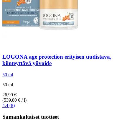
LOGONA
age protection erityisen uudistava,
kiinteyttävä yövoide
50 ml
50 ml
26,99 €
(539,80 € / l)
4.4 (8)
Samankaltaiset tuotteet