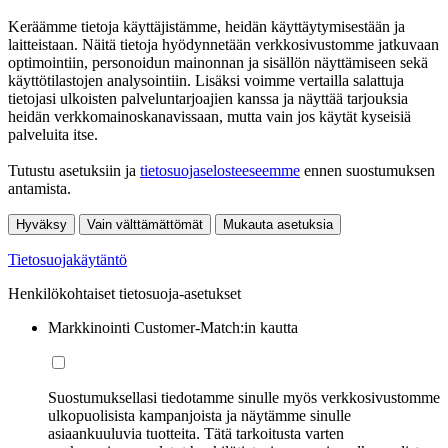
Keräämme tietoja käyttäjistämme, heidän käyttäytymisestään ja
laitteistaan. Näitä tietoja hyödynnetään verkkosivustomme jatkuvaan
optimointiin, personoidun mainonnan ja sisällön näyttämiseen sekä
käyttötilastojen analysointiin. Lisäksi voimme vertailla salattuja
tietojasi ulkoisten palveluntarjoajien kanssa ja näyttää tarjouksia
heidän verkkomainoskanavissaan, mutta vain jos käytät kyseisiä
palveluita itse.
Tutustu asetuksiin ja
tietosuojaselosteeseemme
ennen suostumuksen
antamista.
Hyväksy
Vain välttämättömät
Mukauta asetuksia
Tietosuojakäytäntö
Henkilökohtaiset tietosuoja-asetukset
Markkinointi Customer-Match:in kautta
Suostumuksellasi tiedotamme sinulle myös verkkosivustomme
ulkopuolisista kampanjoista ja näytämme sinulle
asiaankuuluvia tuotteita. Tätä tarkoitusta varten