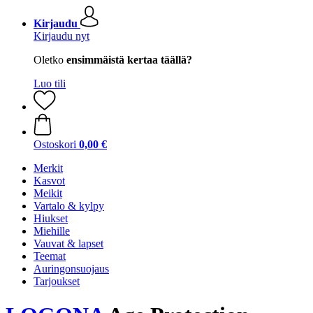
Kirjaudu
Kirjaudu nyt
Oletko
ensimmäistä kertaa täällä?
Luo tili
Ostoskori
0,00 €
Merkit
Kasvot
Meikit
Vartalo & kylpy
Hiukset
Miehille
Vauvat & lapset
Teemat
Auringonsuojaus
Tarjoukset