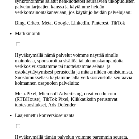
synkronoimme salatut henkilötietosi seuraavien ulkopuolisten
palveluntarjoajien kanssa ja käytämme heidän
verkkomainontakanaviaan, jos käytät jo heidän palvelujaan:
Bing, Criteo, Meta, Google, LinkedIn, Pinterest, TikTok
Markkinointi
Hyväksymällä nämä palvelut voimme näyttää sinulle
mainoksia, sponsoroitua sisältöä tai alennuskampanjoita
verkkosivustostamme tai tuotteistamme selaus- ja
ostokäyttäytymisesi perusteella ja mitata niiden onnistumista.
Suostumuksellasi käytämme tällä verkkosivustolla seuraavia
kolmannen osapuolen palveluita:
Meta-Pixel, Microsoft Advertising, creativecdn.com
(RTBHouse), TikTok Pixel, Klikkauksiin perustuvat
tuotesuositukset, Ads Defender
Laajennettu konversioseuranta
Hyväksymällä tämän palvelun voimme paremmin seurata,