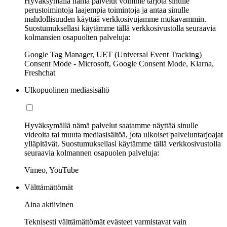
Hyväksymällä nämä palvelut voimme tarjota sinulle
perustoimintoja laajempia toimintoja ja antaa sinulle
mahdollisuuden käyttää verkkosivujamme mukavammin.
Suostumuksellasi käytämme tällä verkkosivustolla seuraavia
kolmansien osapuolten palveluja:
Google Tag Manager, UET (Universal Event Tracking)
Consent Mode - Microsoft, Google Consent Mode, Klarna,
Freshchat
Ulkopuolinen mediasisältö
Hyväksymällä nämä palvelut saatamme näyttää sinulle
videoita tai muuta mediasisältöä, jota ulkoiset palveluntarjoajat
ylläpitävät. Suostumuksellasi käytämme tällä verkkosivustolla
seuraavia kolmannen osapuolen palveluja:
Vimeo, YouTube
Välttämättömät
Aina aktiivinen
Teknisesti välttämättömät evästeet varmistavat vain