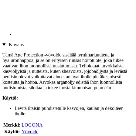
Kuvaus
Tämä Age Protection -yövoide sisältää tyrnimarjauutetta ja
hyaluronhappoa, ja se on erityisen runsas hoitotuote, joka tukee
vaativan ihon luonnollista uusiutumista. Tehokkaat, arvokkaista
kasviöljyistä ja uutteista, kuten sheavoista, jojobaöljystä ja levästä
peräisin olevat vaikuttavat aineet antavat iholle pitkäkestoisesti
kosteutta ja hoitoa. Arvokas arganöljy edistää ihon luonnollista
uudistumista, silottaa ja tekee ihosta kimmoisan pehmeän.
Käyttö:
Levitä iltaisin puhdistetulle kasvojen, kaulan ja dekolteen
iholle.
Merkki:
LOGONA
Käyttö:
Yövoide