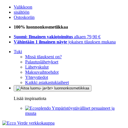
Valikkoon
sisältöön
Ostoskoriin
100% luonnonkosmetiikkaa
Suomi: Ilmainen vakiotoimitus
alkaen 79,90 €
Vähintään 1 ilmainen näyte
jokaisen tilauksen mukana
Tuki
Missä tilaukseni on?
Palautuslähetykset
Lähetyskulut
Maksuvaihtoehdot
Yhteystiedot
Kaikki asiakastukiaiheet
Lisää inspiraatiota
Ympäristöystävälliset pesuaineet ja
muuta