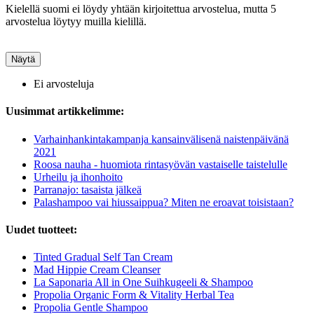
Kielellä suomi ei löydy yhtään kirjoitettua arvostelua, mutta 5
arvostelua löytyy muilla kielillä.
Näytä
Ei arvosteluja
Uusimmat artikkelimme:
Varhainhankintakampanja kansainvälisenä naistenpäivänä
2021
Roosa nauha - huomiota rintasyövän vastaiselle taistelulle
Urheilu ja ihonhoito
Parranajo: tasaista jälkeä
Palashampoo vai hiussaippua? Miten ne eroavat toisistaan?
Uudet tuotteet:
Tinted Gradual Self Tan Cream
Mad Hippie Cream Cleanser
La Saponaria All in One Suihkugeeli & Shampoo
Propolia Organic Form & Vitality Herbal Tea
Propolia Gentle Shampoo