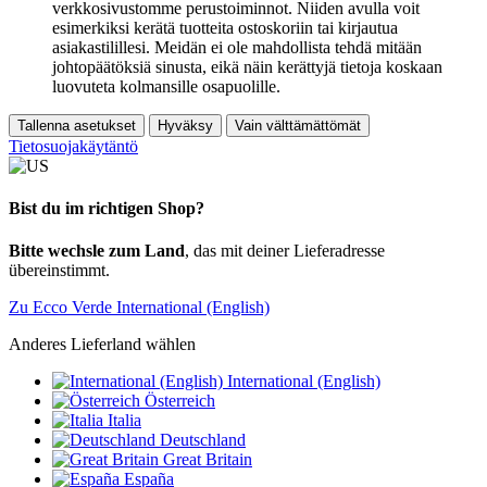
verkkosivustomme perustoiminnot. Niiden avulla voit
esimerkiksi kerätä tuotteita ostoskoriin tai kirjautua
asiakastilillesi. Meidän ei ole mahdollista tehdä mitään
johtopäätöksiä sinusta, eikä näin kerättyjä tietoja koskaan
luovuteta kolmansille osapuolille.
Tallenna asetukset
Hyväksy
Vain välttämättömät
Tietosuojakäytäntö
Bist du im richtigen Shop?
Bitte wechsle zum Land
, das mit deiner Lieferadresse
übereinstimmt.
Zu Ecco Verde International (English)
Anderes Lieferland wählen
International (English)
Österreich
Italia
Deutschland
Great Britain
España