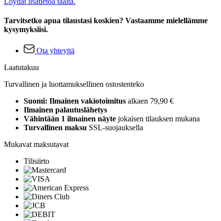
Löydät lisätietoa täältä.
Tarvitsetko apua tilaustasi koskien? Vastaamme mielellämme
kysymyksiisi.
Ota yhteyttä
Laatutakuu
Turvallinen ja luottamuksellinen ostostenteko
Suomi: Ilmainen vakiotoimitus
alkaen 79,90 €
Ilmainen palautuslähetys
Vähintään 1 ilmainen näyte
jokaisen tilauksen mukana
Turvallinen maksu
SSL-suojauksella
Mukavat maksutavat
Tilisiirto