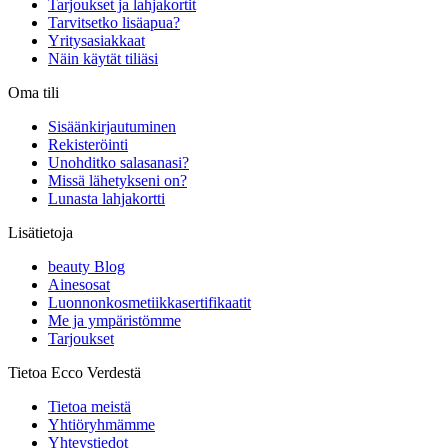
Tarjoukset ja lahjakortit
Tarvitsetko lisäapua?
Yritysasiakkaat
Näin käytät tiliäsi
Oma tili
Sisäänkirjautuminen
Rekisteröinti
Unohditko salasanasi?
Missä lähetykseni on?
Lunasta lahjakortti
Lisätietoja
beauty Blog
Ainesosat
Luonnonkosmetiikkasertifikaatit
Me ja ympäristömme
Tarjoukset
Tietoa Ecco Verdestä
Tietoa meistä
Yhtiöryhmämme
Yhteystiedot