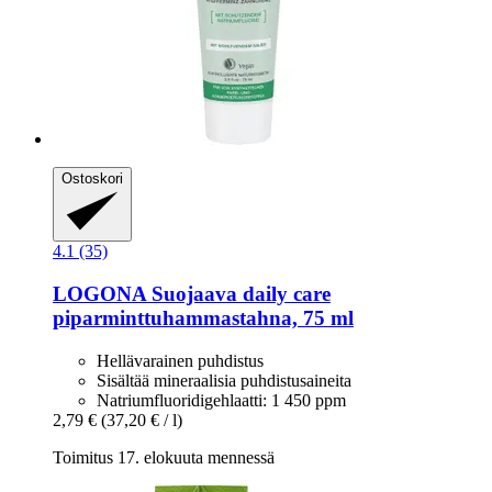
Ostoskori
4.1 (35)
LOGONA
Suojaava daily care
piparminttuhammastahna, 75 ml
Hellävarainen puhdistus
Sisältää mineraalisia puhdistusaineita
Natriumfluoridigehlaatti: 1 450 ppm
2,79 €
(37,20 € / l)
Toimitus 17. elokuuta mennessä