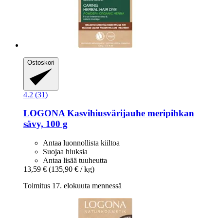
Ostoskori
4.2 (31)
LOGONA
Kasvihiusvärijauhe meripihkan
sävy, 100 g
Antaa luonnollista kiiltoa
Suojaa hiuksia
Antaa lisää tuuheutta
13,59 €
(135,90 € / kg)
Toimitus 17. elokuuta mennessä