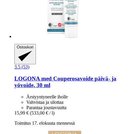
Ostoskori
3.5 (53)
LOGONA
med Couperosavoide päivä-​ ja
yövoide, 30 ml
Ärstyyntyneelle iholle
Vahvistaa ja silottaa
Parantaa joustavuutta
15,99 €
(533,00 € / l)
Toimitus 17. elokuuta mennessä