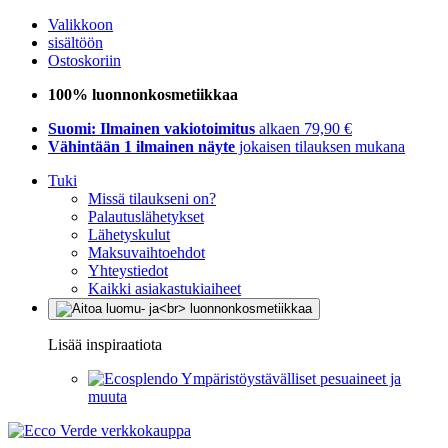
Valikkoon
sisältöön
Ostoskoriin
100% luonnonkosmetiikkaa
Suomi: Ilmainen vakiotoimitus
alkaen 79,90 €
Vähintään 1 ilmainen näyte
jokaisen tilauksen mukana
Tuki
Missä tilaukseni on?
Palautuslähetykset
Lähetyskulut
Maksuvaihtoehdot
Yhteystiedot
Kaikki asiakastukiaiheet
Lisää inspiraatiota
Ympäristöystävälliset pesuaineet ja
muuta