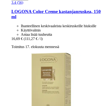
3.4 (56)
LOGONA
Color Creme kastanjanruskea, 150
ml
Ihanteellinen keskivaaleista keskiruskeille hiuksille
Käyttövalmis
Antaa lisää tuuheutta
16,69 €
(111,27 € / l)
Toimitus 17. elokuuta mennessä