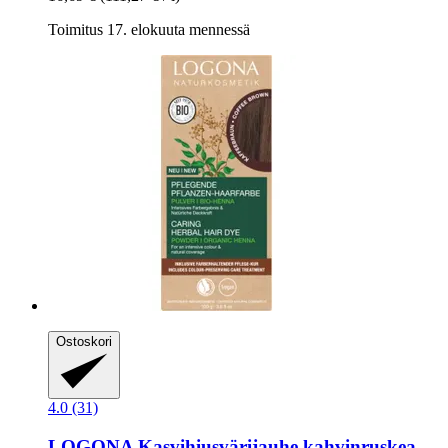
Toimitus 17. elokuuta mennessä
Ostoskori
4.0 (31)
LOGONA
Kasvihiusvärijauhe kahvinruskea,