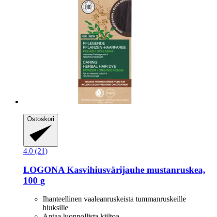
Ostoskori
4.0 (21)
LOGONA
Kasvihiusvärijauhe mustanruskea,
100 g
Ihanteellinen vaaleanruskeista tummanruskeille
hiuksille
Antaa luonnollista kiiltoa