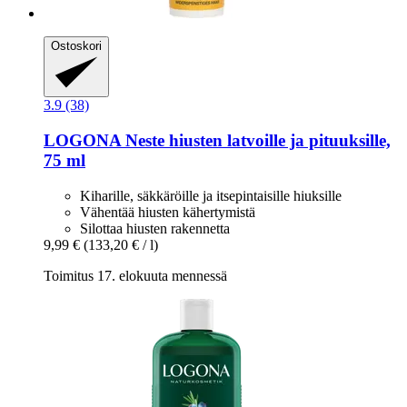
Ostoskori
3.9 (38)
LOGONA
Neste hiusten latvoille ja pituuksille,
75 ml
Kiharille, säkkäröille ja itsepintaisille hiuksille
Vähentää hiusten kähertymistä
Silottaa hiusten rakennetta
9,99 €
(133,20 € / l)
Toimitus 17. elokuuta mennessä