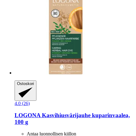
Ostoskori
4.0 (26)
LOGONA
Kasvihiusvärijauhe kuparinvaalea,
100 g
Antaa luonnollisen kiillon