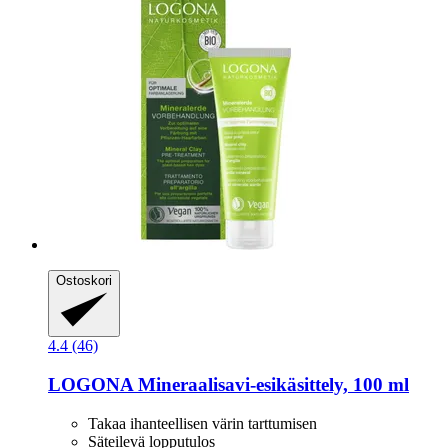
Ostoskori
4.4 (46)
LOGONA
Mineraalisavi-​esikäsittely, 100 ml
Takaa ihanteellisen värin tarttumisen
Säteilevä lopputulos