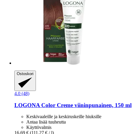
Ostoskori
4.0 (48)
LOGONA
Color Creme viininpunainen, 150 ml
Keskivaaleille ja keskiruskeille hiuksille
Antaa lisää tuuheutta
Käyttövalmis
16,69 €
(111,27 € / l)