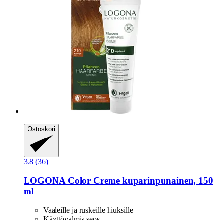
Ostoskori
3.8 (36)
LOGONA
Color Creme kuparinpunainen, 150
ml
Vaaleille ja ruskeille hiuksille
Käyttövalmis seos