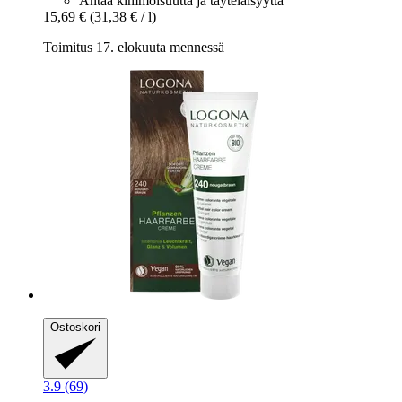
Antaa kimmoisuutta ja täyteläisyyttä
15,69 €
(31,38 € / l)
Toimitus 17. elokuuta mennessä
Ostoskori
3.9 (69)