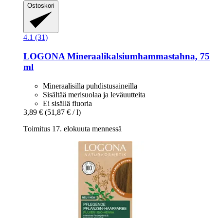
Ostoskori
4.1 (31)
LOGONA
Mineraalikalsiumhammastahna, 75
ml
Mineraalisilla puhdistusaineilla
Sisältää merisuolaa ja leväuutteita
Ei sisällä fluoria
3,89 €
(51,87 € / l)
Toimitus 17. elokuuta mennessä