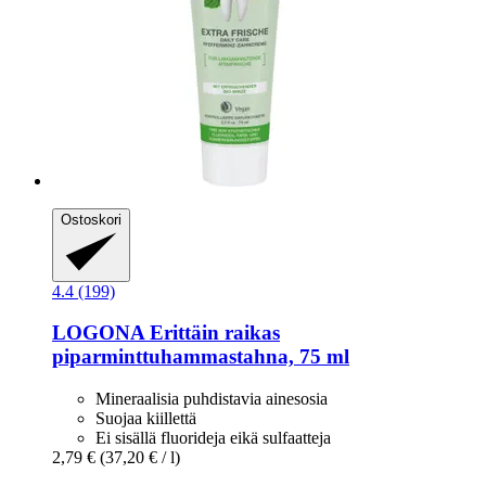
Ostoskori
4.4 (199)
LOGONA
Erittäin raikas
piparminttuhammastahna, 75 ml
Mineraalisia puhdistavia ainesosia
Suojaa kiillettä
Ei sisällä fluorideja eikä sulfaatteja
2,79 €
(37,20 € / l)