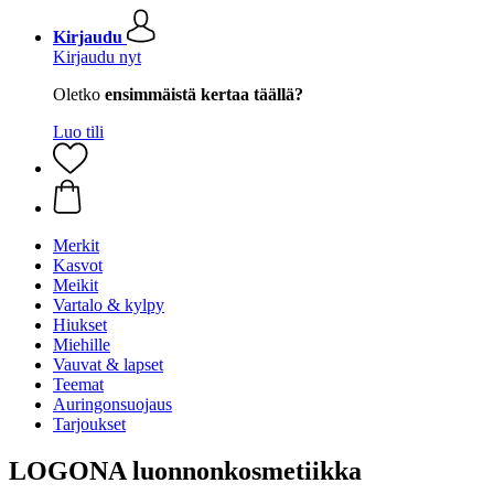
Kirjaudu
Kirjaudu nyt
Oletko
ensimmäistä kertaa täällä?
Luo tili
Merkit
Kasvot
Meikit
Vartalo & kylpy
Hiukset
Miehille
Vauvat & lapset
Teemat
Auringonsuojaus
Tarjoukset
LOGONA luonnonkosmetiikka