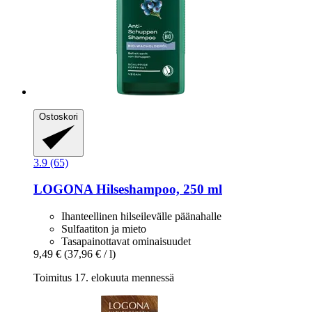
Ostoskori
3.9 (65)
LOGONA
Hilseshampoo, 250 ml
Ihanteellinen hilseilevälle päänahalle
Sulfaatiton ja mieto
Tasapainottavat ominaisuudet
9,49 €
(37,96 € / l)
Toimitus 17. elokuuta mennessä