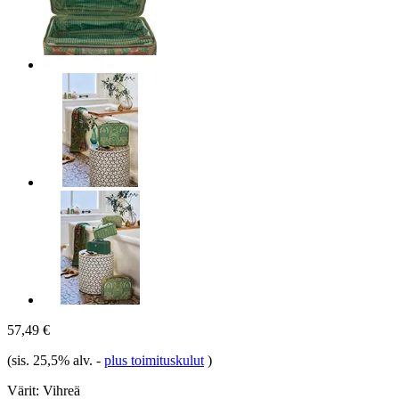
57,49 €
(sis. 25,5% alv.
-
plus toimituskulut
)
Värit:
Vihreä