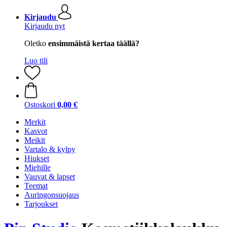
Kirjaudu
Kirjaudu nyt
Oletko
ensimmäistä kertaa täällä?
Luo tili
Ostoskori
0,00 €
Merkit
Kasvot
Meikit
Vartalo & kylpy
Hiukset
Miehille
Vauvat & lapset
Teemat
Auringonsuojaus
Tarjoukset