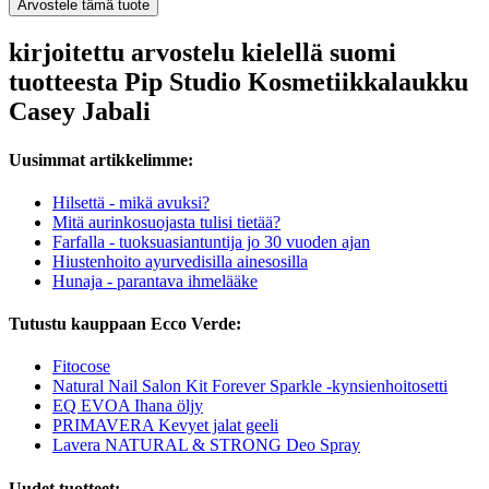
Arvostele tämä tuote
kirjoitettu arvostelu kielellä suomi
tuotteesta Pip Studio Kosmetiikkalaukku
Casey Jabali
Uusimmat artikkelimme:
Hilsettä - mikä avuksi?
Mitä aurinkosuojasta tulisi tietää?
Farfalla - tuoksuasiantuntija jo 30 vuoden ajan
Hiustenhoito ayurvedisilla ainesosilla
Hunaja - parantava ihmelääke
Tutustu kauppaan Ecco Verde:
Fitocose
Natural Nail Salon Kit Forever Sparkle -kynsienhoitosetti
EQ EVOA Ihana öljy
PRIMAVERA Kevyet jalat geeli
Lavera NATURAL & STRONG Deo Spray
Uudet tuotteet: