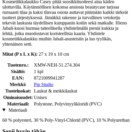
Kosmetiikkalaukku Casey pitää suosikkituotteesi aina käden
ulottuvilla. Käytännöllisen kokonsa ansiosta beautycase tarjoaa
runsaasti tilaa ja kaksi tilavaa osiota auttavat pitämään kaikki tärkeät
tuotteet järjestyksessä. Jämäkkä rakenne ja turvallinen vetoketju
tekevät laukusta täydellisen kumppanin kotiin sekä matkalle. Hieno
Jabali-kuosi hurmaa taiteellisella yhdistelmällä pieniä kukkia ja
lehtiä, jotka muodostavat koristeellisia kaaria. Yhdistele
kosmetiikkalaukku muihin Jabali-asusteisiin ja luo tyylikäs,
yhtenäinen setti.
Mitat (P x L x K):
27 x 19 x 10 cm
Tuotenro.:
XMW-NEH-51.274.304
Sisältö:
1 kpl
EAN:
8721009941287
Merkki:
Pip Studio
Tuoteluokat:
Laukut & meikkilaukut
Ominaisuudet:
Unisex
Materiaali:
Polystone, Polyvinyylikloridi (PVC)
Materiaali
60 % polyesteri, 30 % Poly-Vinyl-Chlorid (PVC), 10 % Polyurethan
Sopii hyvin tähän