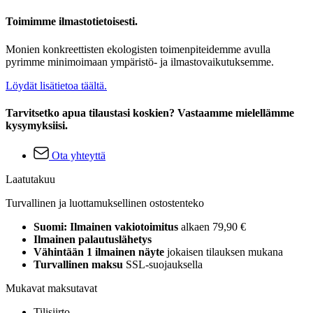
Toimimme ilmastotietoisesti.
Monien konkreettisten ekologisten toimenpiteidemme avulla
pyrimme minimoimaan ympäristö- ja ilmastovaikutuksemme.
Löydät lisätietoa täältä.
Tarvitsetko apua tilaustasi koskien? Vastaamme mielellämme
kysymyksiisi.
Ota yhteyttä
Laatutakuu
Turvallinen ja luottamuksellinen ostostenteko
Suomi: Ilmainen vakiotoimitus
alkaen 79,90 €
Ilmainen palautuslähetys
Vähintään 1 ilmainen näyte
jokaisen tilauksen mukana
Turvallinen maksu
SSL-suojauksella
Mukavat maksutavat
Tilisiirto