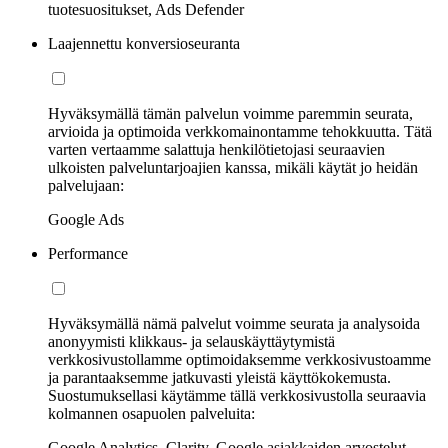
tuotesuositukset, Ads Defender
Laajennettu konversioseuranta
Hyväksymällä tämän palvelun voimme paremmin seurata,
arvioida ja optimoida verkkomainontamme tehokkuutta. Tätä
varten vertaamme salattuja henkilötietojasi seuraavien
ulkoisten palveluntarjoajien kanssa, mikäli käytät jo heidän
palvelujaan:
Google Ads
Performance
Hyväksymällä nämä palvelut voimme seurata ja analysoida
anonyymisti klikkaus- ja selauskäyttäytymistä
verkkosivustollamme optimoidaksemme verkkosivustoamme
ja parantaaksemme jatkuvasti yleistä käyttökokemusta.
Suostumuksellasi käytämme tällä verkkosivustolla seuraavia
kolmannen osapuolen palveluita:
Google Analytics, Clarity, Google asiakkaiden arvostelut,