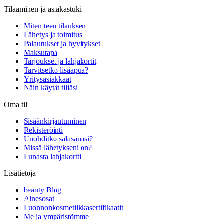
Tilaaminen ja asiakastuki
Miten teen tilauksen
Lähetys ja toimitus
Palautukset ja hyvitykset
Maksutapa
Tarjoukset ja lahjakortit
Tarvitsetko lisäapua?
Yritysasiakkaat
Näin käytät tiliäsi
Oma tili
Sisäänkirjautuminen
Rekisteröinti
Unohditko salasanasi?
Missä lähetykseni on?
Lunasta lahjakortti
Lisätietoja
beauty Blog
Ainesosat
Luonnonkosmetiikkasertifikaatit
Me ja ympäristömme