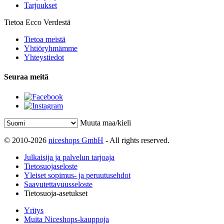
Tarjoukset
Tietoa Ecco Verdestä
Tietoa meistä
Yhtiöryhmämme
Yhteystiedot
Seuraa meitä
Muuta maa/kieli
© 2010-2026
niceshops GmbH
- All rights reserved.
Julkaisija ja palvelun tarjoaja
Tietosuojaseloste
Yleiset sopimus- ja peruutusehdot
Saavutettavuusseloste
Tietosuoja-asetukset
Yritys
Muita Niceshops-kauppoja