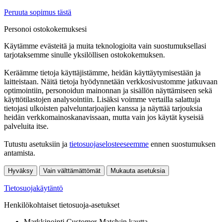
Peruuta sopimus tästä
Personoi ostokokemuksesi
Käytämme evästeitä ja muita teknologioita vain suostumuksellasi
tarjotaksemme sinulle yksilöllisen ostokokemuksen.
Keräämme tietoja käyttäjistämme, heidän käyttäytymisestään ja
laitteistaan. Näitä tietoja hyödynnetään verkkosivustomme jatkuvaan
optimointiin, personoidun mainonnan ja sisällön näyttämiseen sekä
käyttötilastojen analysointiin. Lisäksi voimme vertailla salattuja
tietojasi ulkoisten palveluntarjoajien kanssa ja näyttää tarjouksia
heidän verkkomainoskanavissaan, mutta vain jos käytät kyseisiä
palveluita itse.
Tutustu asetuksiin ja
tietosuojaselosteeseemme
ennen suostumuksen
antamista.
Hyväksy
Vain välttämättömät
Mukauta asetuksia
Tietosuojakäytäntö
Henkilökohtaiset tietosuoja-asetukset
Markkinointi Customer-Match:in kautta