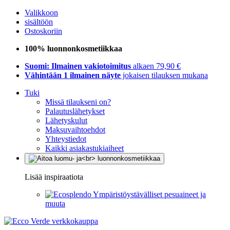
Valikkoon
sisältöön
Ostoskoriin
100% luonnonkosmetiikkaa
Suomi: Ilmainen vakiotoimitus
alkaen 79,90 €
Vähintään 1 ilmainen näyte
jokaisen tilauksen mukana
Tuki
Missä tilaukseni on?
Palautuslähetykset
Lähetyskulut
Maksuvaihtoehdot
Yhteystiedot
Kaikki asiakastukiaiheet
Lisää inspiraatiota
Ympäristöystävälliset pesuaineet ja
muuta