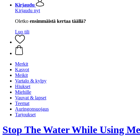
Kirjaudu
Kirjaudu nyt
Oletko
ensimmäistä kertaa täällä?
Luo tili
Merkit
Kasvot
Meikit
Vartalo & kylpy
Hiukset
Miehille
Vauvat & lapset
Teemat
Auringonsuojaus
Tarjoukset
Stop The Water While Using Me