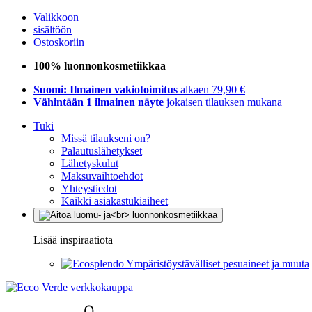
Valikkoon
sisältöön
Ostoskoriin
100% luonnonkosmetiikkaa
Suomi: Ilmainen vakiotoimitus
alkaen 79,90 €
Vähintään 1 ilmainen näyte
jokaisen tilauksen mukana
Tuki
Missä tilaukseni on?
Palautuslähetykset
Lähetyskulut
Maksuvaihtoehdot
Yhteystiedot
Kaikki asiakastukiaiheet
Lisää inspiraatiota
Ympäristöystävälliset pesuaineet ja muuta