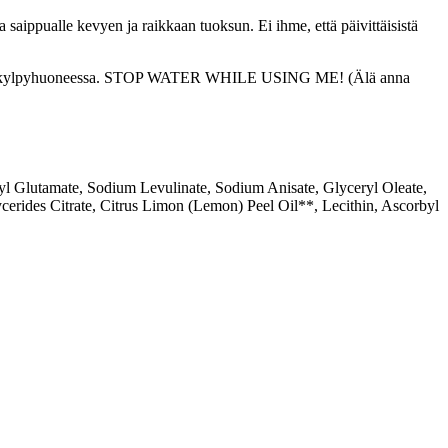
saippualle kevyen ja raikkaan tuoksun. Ei ihme, että päivittäisistä
ka päivä kylpyhuoneessa. STOP WATER WHILE USING ME! (Älä anna
l Glutamate, Sodium Levulinate, Sodium Anisate, Glyceryl Oleate,
rides Citrate, Citrus Limon (Lemon) Peel Oil**, Lecithin, Ascorbyl