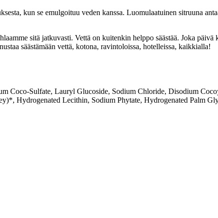
uksesta, kun se emulgoituu veden kanssa. Luomulaatuinen sitruuna antaa 
s tuhlaamme sitä jatkuvasti. Vettä on kuitenkin helppo säästää. Jo
ustaa säästämään vettä, kotona, ravintoloissa, hotelleissa, kaikkialla!
um Coco-Sulfate, Lauryl Glucoside, Sodium Chloride, Disodium Cocoy
)*, Hydrogenated Lecithin, Sodium Phytate, Hydrogenated Palm Glyce