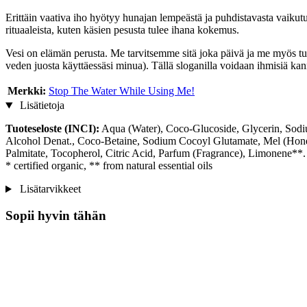
Erittäin vaativa iho hyötyy hunajan lempeästä ja puhdistavasta vaikut
rituaaleista, kuten käsien pesusta tulee ihana kokemus.
Vesi on elämän perusta. Me tarvitsemme sitä joka päivä ja me myö
veden juosta käyttäessäsi minua). Tällä sloganilla voidaan ihmisiä kann
Merkki:
Stop The Water While Using Me!
Lisätietoja
Tuoteseloste (INCI):
Aqua (Water), Coco-Glucoside, Glycerin, Sodi
Alcohol Denat., Coco-Betaine, Sodium Cocoyl Glutamate, Mel (Honey
Palmitate, Tocopherol, Citric Acid, Parfum (Fragrance), Limonene**.
* certified organic, ** from natural essential oils
Lisätarvikkeet
Sopii hyvin tähän