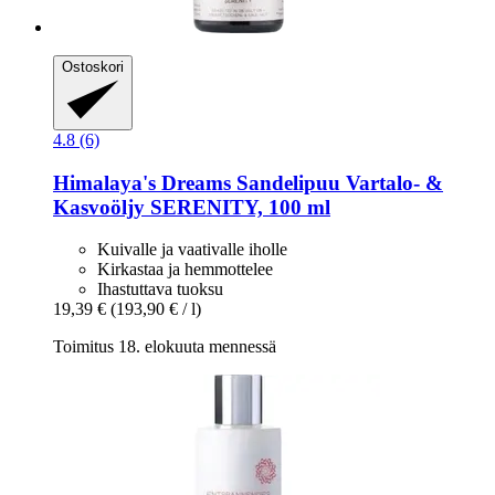
Ostoskori
4.8 (6)
Himalaya's Dreams
Sandelipuu Vartalo-​ &
Kasvoöljy SERENITY, 100 ml
Kuivalle ja vaativalle iholle
Kirkastaa ja hemmottelee
Ihastuttava tuoksu
19,39 €
(193,90 € / l)
Toimitus 18. elokuuta mennessä