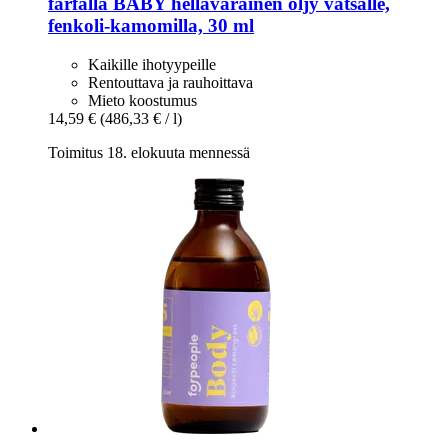
farfalla
BABY hellävarainen öljy vatsalle,
fenkoli-​kamomilla, 30 ml
Kaikille ihotyypeille
Rentouttava ja rauhoittava
Mieto koostumus
14,59 €
(486,33 € / l)
Toimitus 18. elokuuta mennessä