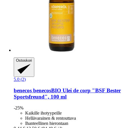
Ostoskori
5.0 (2)
benecos
benecosBIO Ulei de corp "BSF Bester
Sportsfreund", 100 ml
-25%
Kaikille ihotyypeille
Hellävarainen & rentouttava
Ihanteellinen hierontaan