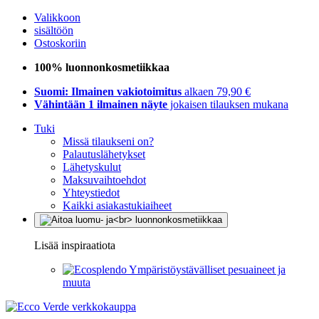
Valikkoon
sisältöön
Ostoskoriin
100% luonnonkosmetiikkaa
Suomi: Ilmainen vakiotoimitus
alkaen 79,90 €
Vähintään 1 ilmainen näyte
jokaisen tilauksen mukana
Tuki
Missä tilaukseni on?
Palautuslähetykset
Lähetyskulut
Maksuvaihtoehdot
Yhteystiedot
Kaikki asiakastukiaiheet
Lisää inspiraatiota
Ympäristöystävälliset pesuaineet ja
muuta