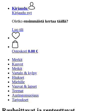
Kirjaudu
Kirjaudu nyt
Oletko
ensimmäistä kertaa täällä?
Luo tili
Ostoskori
0,00 €
Merkit
Kasvot
Meikit
Vartalo & kylpy
Hiukset
Miehille
Vauvat & lapset
Teemat
Auringonsuojaus
Tarjoukset
Rauhoittavat ja rentouttavat