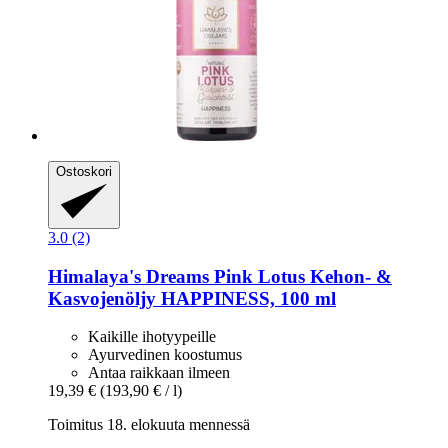
Ostoskori
3.0 (2)
Himalaya's Dreams
Pink Lotus Kehon-​ &
Kasvojenöljy HAPPINESS, 100 ml
Kaikille ihotyypeille
Ayurvedinen koostumus
Antaa raikkaan ilmeen
19,39 €
(193,90 € / l)
Toimitus 18. elokuuta mennessä