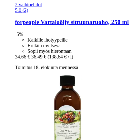
2 vaihtoehdot
5.0 (2)
forpeople
Vartaloöljy sitruunaruoho, 250 ml
-5%
Kaikille ihotyypeille
Erittäin ravitseva
Sopii myös hierontaan
34,66 €
36,49 €
(138,64 € / l)
Toimitus 18. elokuuta mennessä