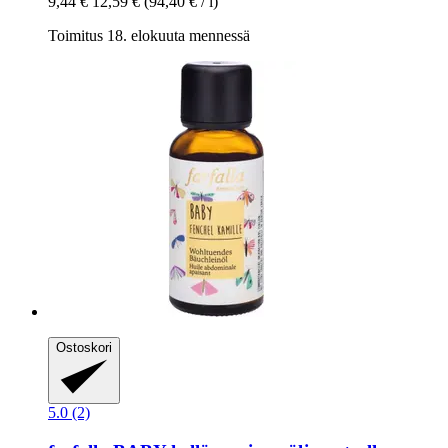
9,44 €
12,59 €
(94,40 € / l)
Toimitus 18. elokuuta mennessä
Ostoskori
5.0 (2)