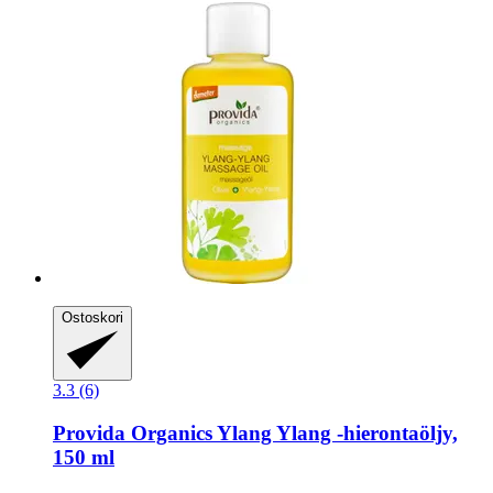
Ostoskori
3.3 (6)
Provida Organics
Ylang Ylang -​hierontaöljy,
150 ml