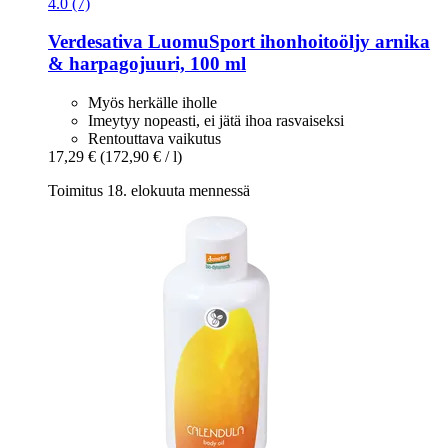
4.0 (7)
Verdesativa
LuomuSport ihonhoitoöljy arnika
& harpagojuuri, 100 ml
Myös herkälle iholle
Imeytyy nopeasti, ei jätä ihoa rasvaiseksi
Rentouttava vaikutus
17,29 €
(172,90 € / l)
Toimitus 18. elokuuta mennessä