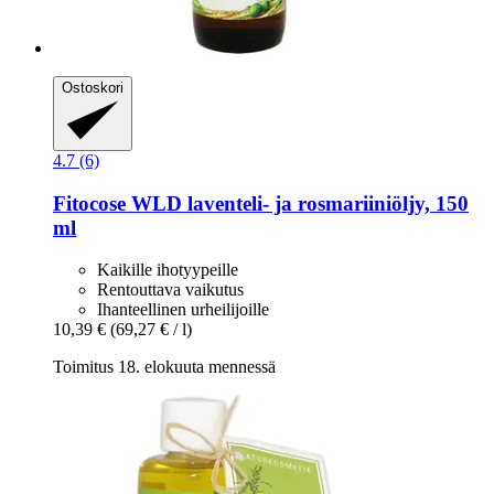
Ostoskori
4.7 (6)
Fitocose
WLD laventeli-​ ja rosmariiniöljy, 150
ml
Kaikille ihotyypeille
Rentouttava vaikutus
Ihanteellinen urheilijoille
10,39 €
(69,27 € / l)
Toimitus 18. elokuuta mennessä