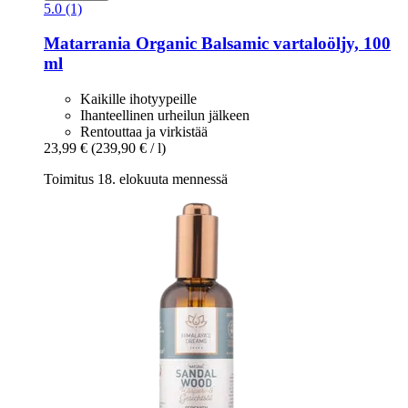
5.0 (1)
Matarrania
Organic Balsamic vartaloöljy, 100
ml
Kaikille ihotyypeille
Ihanteellinen urheilun jälkeen
Rentouttaa ja virkistää
23,99 €
(239,90 € / l)
Toimitus 18. elokuuta mennessä