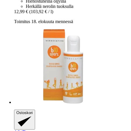
Hienostuneilla öljyillä
Herkällä nerolin tuoksulla
12,99 €
(103,92 € / l)
Toimitus 18. elokuuta mennessä
Ostoskori