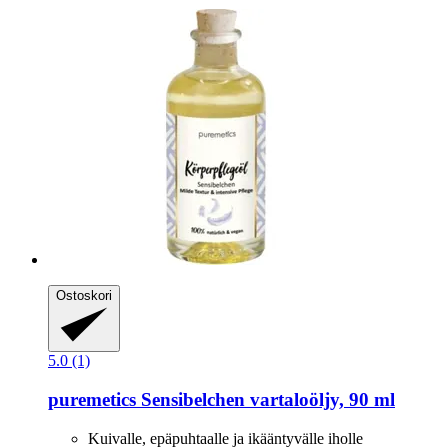
Ostoskori
5.0 (1)
puremetics
Sensibelchen vartaloöljy, 90 ml
Kuivalle, epäpuhtaalle ja ikääntyvälle iholle