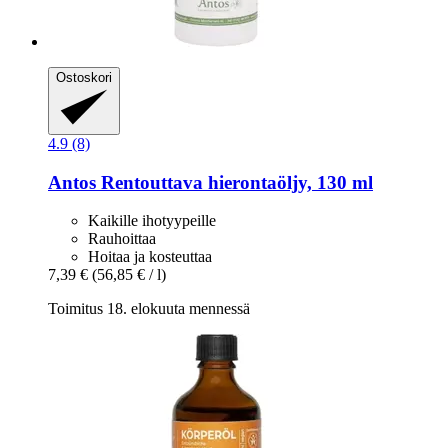
Ostoskori
4.9 (8)
Antos
Rentouttava hierontaöljy, 130 ml
Kaikille ihotyypeille
Rauhoittaa
Hoitaa ja kosteuttaa
7,39 €
(56,85 € / l)
Toimitus 18. elokuuta mennessä