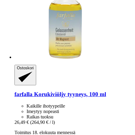
Ostoskori
farfalla
Korukiviöljy tyyneys, 100 ml
Kaikille ihotyypeille
Imeytyy nopeasti
Raikas tuoksu
26,49 €
(264,90 € / l)
Toimitus 18. elokuuta mennessä