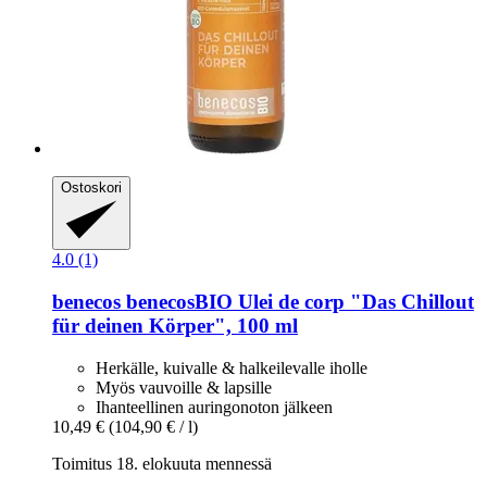
Ostoskori
4.0 (1)
benecos
benecosBIO Ulei de corp "Das Chillout
für deinen Körper", 100 ml
Herkälle, kuivalle & halkeilevalle iholle
Myös vauvoille & lapsille
Ihanteellinen auringonoton jälkeen
10,49 €
(104,90 € / l)
Toimitus 18. elokuuta mennessä