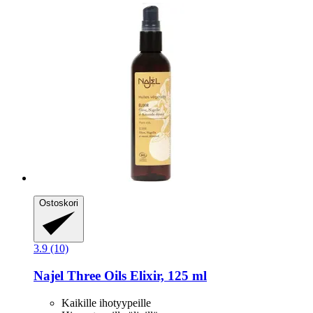
Ostoskori
3.9 (10)
Najel
Three Oils Elixir, 125 ml
Kaikille ihotyypeille