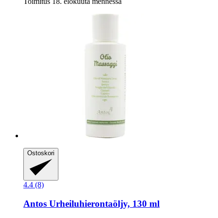
Toimitus 18. elokuuta mennessä
Ostoskori
4.4 (8)
Antos
Urheiluhierontaöljy, 130 ml