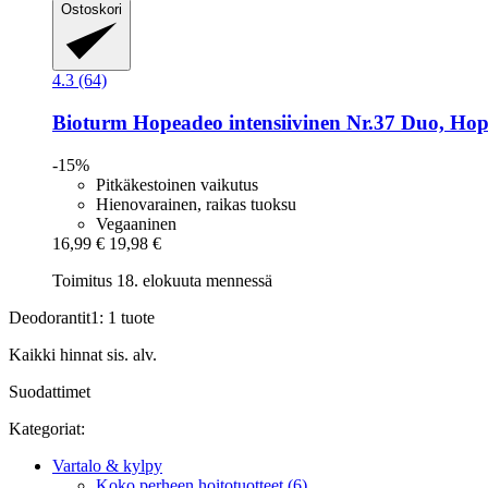
Ostoskori
4.3 (64)
Bioturm
Hopeadeo intensiivinen Nr.37 Duo, Hop
-15%
Pitkäkestoinen vaikutus
Hienovarainen, raikas tuoksu
Vegaaninen
16,99 €
19,98 €
Toimitus 18. elokuuta mennessä
Deodorantit1: 1 tuote
Kaikki hinnat sis. alv.
Suodattimet
Kategoriat:
Vartalo & kylpy
Koko perheen hoitotuotteet (6)