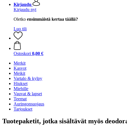
Kirjaudu
Kirjaudu nyt
Oletko
ensimmäistä kertaa täällä?
Luo tili
Ostoskori
0,00 €
Merkit
Kasvot
Meikit
Vartalo & kylpy
Hiukset
Miehille
Vauvat & lapset
Teemat
Auringonsuojaus
Tarjoukset
Tuotepaketit, jotka sisältävät myös deodor