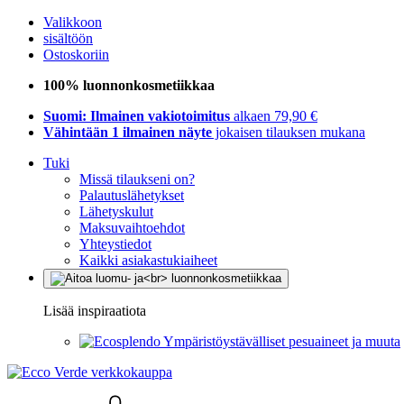
Valikkoon
sisältöön
Ostoskoriin
100% luonnonkosmetiikkaa
Suomi: Ilmainen vakiotoimitus
alkaen 79,90 €
Vähintään 1 ilmainen näyte
jokaisen tilauksen mukana
Tuki
Missä tilaukseni on?
Palautuslähetykset
Lähetyskulut
Maksuvaihtoehdot
Yhteystiedot
Kaikki asiakastukiaiheet
Lisää inspiraatiota
Ympäristöystävälliset pesuaineet ja muuta