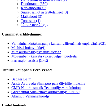
Deodorantit (350)
Karvanpoisto (1)
Suuret säiliöt ja täyttölaitteet (3)
Matkakoot (3)
Tuotesetit (1)
🤍 Suosikit 🤍 (9)
Uusimmat artikkelimme:
Varhainhankintakampanja kansainvälisenä naistenpäivänä 2021
Miehisiä hoitovinkkejä
Mitä aurinkosuojasta tulisi tietää?
Movember - kasvata viikset veljien puolesta
Parranajo: tasaista jälkeä
Tutustu kauppaan Ecco Verde:
Badger Balm
Arista Ayurveda Shampoo-pala öljyisille hiuksille
CMD Naturkosmetik Teepuuöljy-vartalolotion
Greenatural Suihkettava aurinkosuoja SPF 50
Akamuti Vehnänalkioöljy
Uudet tuotteet: