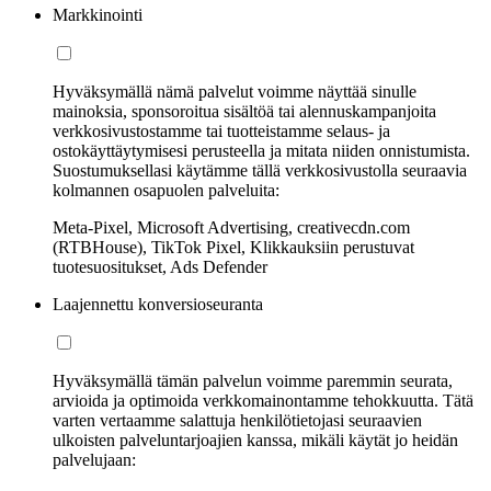
Markkinointi
Hyväksymällä nämä palvelut voimme näyttää sinulle
mainoksia, sponsoroitua sisältöä tai alennuskampanjoita
verkkosivustostamme tai tuotteistamme selaus- ja
ostokäyttäytymisesi perusteella ja mitata niiden onnistumista.
Suostumuksellasi käytämme tällä verkkosivustolla seuraavia
kolmannen osapuolen palveluita:
Meta-Pixel, Microsoft Advertising, creativecdn.com
(RTBHouse), TikTok Pixel, Klikkauksiin perustuvat
tuotesuositukset, Ads Defender
Laajennettu konversioseuranta
Hyväksymällä tämän palvelun voimme paremmin seurata,
arvioida ja optimoida verkkomainontamme tehokkuutta. Tätä
varten vertaamme salattuja henkilötietojasi seuraavien
ulkoisten palveluntarjoajien kanssa, mikäli käytät jo heidän
palvelujaan: