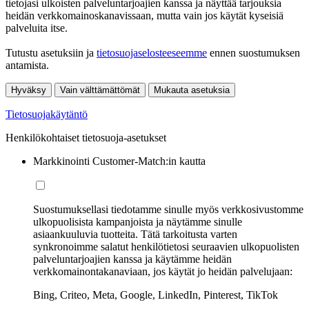
tietojasi ulkoisten palveluntarjoajien kanssa ja näyttää tarjouksia
heidän verkkomainoskanavissaan, mutta vain jos käytät kyseisiä
palveluita itse.
Tutustu asetuksiin ja
tietosuojaselosteeseemme
ennen suostumuksen
antamista.
Hyväksy
Vain välttämättömät
Mukauta asetuksia
Tietosuojakäytäntö
Henkilökohtaiset tietosuoja-asetukset
Markkinointi Customer-Match:in kautta
Suostumuksellasi tiedotamme sinulle myös verkkosivustomme
ulkopuolisista kampanjoista ja näytämme sinulle
asiaankuuluvia tuotteita. Tätä tarkoitusta varten
synkronoimme salatut henkilötietosi seuraavien ulkopuolisten
palveluntarjoajien kanssa ja käytämme heidän
verkkomainontakanaviaan, jos käytät jo heidän palvelujaan:
Bing, Criteo, Meta, Google, LinkedIn, Pinterest, TikTok