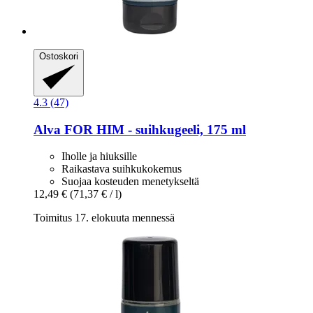
Ostoskori
4.3 (47)
Alva
FOR HIM -​ suihkugeeli, 175 ml
Iholle ja hiuksille
Raikastava suihkukokemus
Suojaa kosteuden menetykseltä
12,49 €
(71,37 € / l)
Toimitus 17. elokuuta mennessä