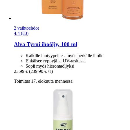
2 vaihtoehdot
4.4 (83)
Alva
Tyrni-​ihoöljy, 100 ml
Kaikille ihotyypeille - myös herkälle iholle
Ehkäisee ryppyjä ja UV-rasitusta
Sopii myös hierontaöljyksi
23,99 €
(239,90 € / l)
Toimitus 17. elokuuta mennessä