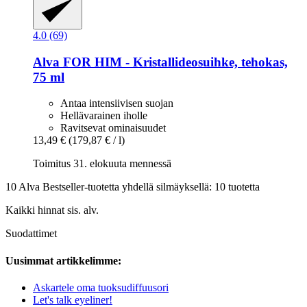
4.0 (69)
Alva
FOR HIM -​ Kristallideosuihke, tehokas,
75 ml
Antaa intensiivisen suojan
Hellävarainen iholle
Ravitsevat ominaisuudet
13,49 €
(179,87 € / l)
Toimitus 31. elokuuta mennessä
10 Alva Bestseller-tuotetta yhdellä silmäyksellä: 10 tuotetta
Kaikki hinnat sis. alv.
Suodattimet
Uusimmat artikkelimme:
Askartele oma tuoksudiffuusori
Let's talk eyeliner!