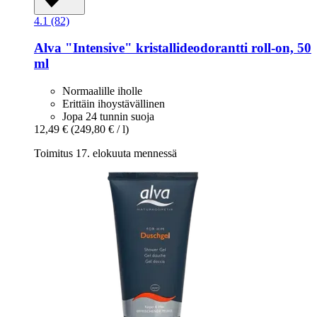
4.1 (82)
Alva
"Intensive" kristallideodorantti roll-​on, 50
ml
Normaalille iholle
Erittäin ihoystävällinen
Jopa 24 tunnin suoja
12,49 €
(249,80 € / l)
Toimitus 17. elokuuta mennessä