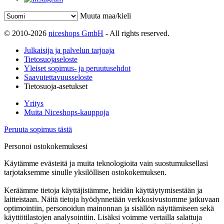
Muuta maa/kieli
© 2010-2026
niceshops GmbH
- All rights reserved.
Julkaisija ja palvelun tarjoaja
Tietosuojaseloste
Yleiset sopimus- ja peruutusehdot
Saavutettavuusseloste
Tietosuoja-asetukset
Yritys
Muita Niceshops-kauppoja
Peruuta sopimus tästä
Personoi ostokokemuksesi
Käytämme evästeitä ja muita teknologioita vain suostumuksellasi
tarjotaksemme sinulle yksilöllisen ostokokemuksen.
Keräämme tietoja käyttäjistämme, heidän käyttäytymisestään ja
laitteistaan. Näitä tietoja hyödynnetään verkkosivustomme jatkuvaan
optimointiin, personoidun mainonnan ja sisällön näyttämiseen sekä
käyttötilastojen analysointiin. Lisäksi voimme vertailla salattuja