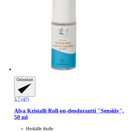
Ostoskori
3.7 (47)
Alva
Kristalli Roll-​on-​deodorantti "Sensitiv",
50 ml
Herkälle iholle