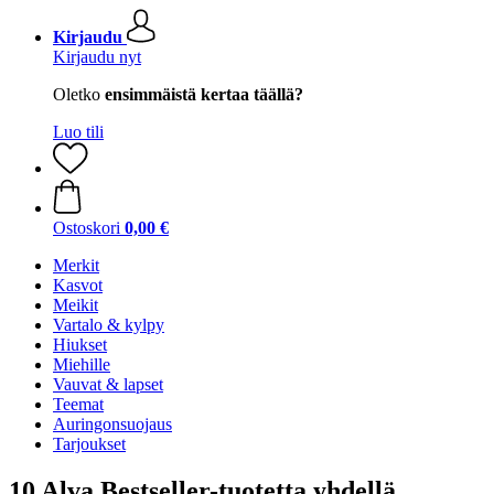
Kirjaudu
Kirjaudu nyt
Oletko
ensimmäistä kertaa täällä?
Luo tili
Ostoskori
0,00 €
Merkit
Kasvot
Meikit
Vartalo & kylpy
Hiukset
Miehille
Vauvat & lapset
Teemat
Auringonsuojaus
Tarjoukset
10 Alva Bestseller-tuotetta yhdellä