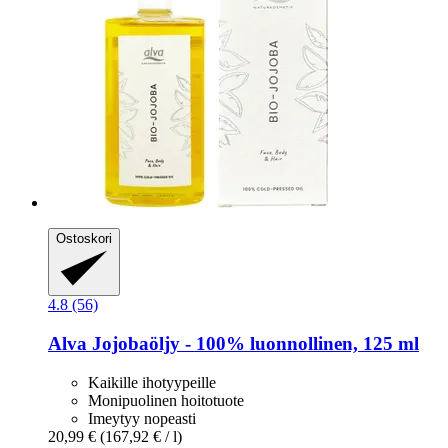
Ostoskori
4.8 (56)
Alva
Jojobaöljy -​ 100% luonnollinen, 125 ml
Kaikille ihotyypeille
Monipuolinen hoitotuote
Imeytyy nopeasti
20,99 €
(167,92 € / l)