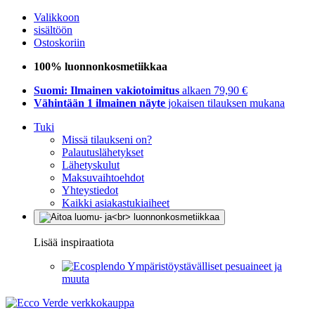
Valikkoon
sisältöön
Ostoskoriin
100% luonnonkosmetiikkaa
Suomi: Ilmainen vakiotoimitus
alkaen 79,90 €
Vähintään 1 ilmainen näyte
jokaisen tilauksen mukana
Tuki
Missä tilaukseni on?
Palautuslähetykset
Lähetyskulut
Maksuvaihtoehdot
Yhteystiedot
Kaikki asiakastukiaiheet
Lisää inspiraatiota
Ympäristöystävälliset pesuaineet ja
muuta