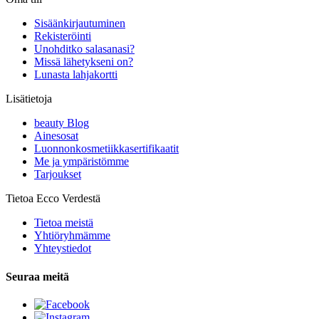
Sisäänkirjautuminen
Rekisteröinti
Unohditko salasanasi?
Missä lähetykseni on?
Lunasta lahjakortti
Lisätietoja
beauty Blog
Ainesosat
Luonnonkosmetiikkasertifikaatit
Me ja ympäristömme
Tarjoukset
Tietoa Ecco Verdestä
Tietoa meistä
Yhtiöryhmämme
Yhteystiedot
Seuraa meitä