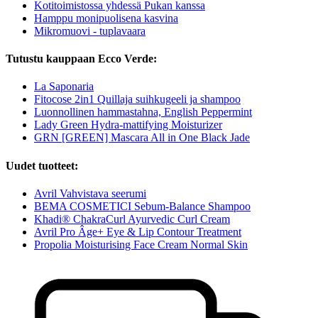
Kotitoimistossa yhdessä Pukan kanssa
Hamppu monipuolisena kasvina
Mikromuovi - tuplavaara
Tutustu kauppaan Ecco Verde:
La Saponaria
Fitocose 2in1 Quillaja suihkugeeli ja shampoo
Luonnollinen hammastahna, English Peppermint
Lady Green Hydra-mattifying Moisturizer
GRN [GREEN] Mascara All in One Black Jade
Uudet tuotteet:
Avril Vahvistava seerumi
BEMA COSMETICI Sebum-Balance Shampoo
Khadi® ChakraCurl Ayurvedic Curl Cream
Avril Pro Âge+ Eye & Lip Contour Treatment
Propolia Moisturising Face Cream Normal Skin