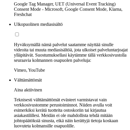
Google Tag Manager, UET (Universal Event Tracking)
Consent Mode - Microsoft, Google Consent Mode, Klarna,
Freshchat
Ulkopuolinen mediasisältö
Hyväksymällä nämä palvelut saatamme näyttää sinulle
videoita tai muuta mediasisältöä, jota ulkoiset palveluntarjoajat
ylläpitävät. Suostumuksellasi käytämme tällä verkkosivustolla
seuraavia kolmannen osapuolen palveluja:
Vimeo, YouTube
Välttämättömät
Aina aktiivinen
Teknisesti välttämättömät evästeet varmistavat vain
verkkosivustomme perustoiminnot. Niiden avulla voit
esimerkiksi kerätä tuotteita ostoskoriin tai kirjautua
asiakastilillesi. Meidän ei ole mahdollista tehdä mitään
johtopäätöksiä sinusta, eikä näin kerättyjä tietoja koskaan
luovuteta kolmansille osapuolille.