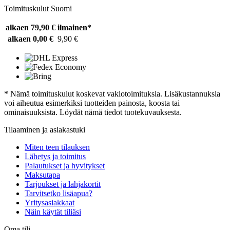
Toimituskulut Suomi
alkaen 79,90 €
ilmainen*
alkaen 0,00 €
9,90 €
* Nämä toimituskulut koskevat vakiotoimituksia. Lisäkustannuksia
voi aiheutua esimerkiksi tuotteiden painosta, koosta tai
ominaisuuksista. Löydät nämä tiedot tuotekuvauksesta.
Tilaaminen ja asiakastuki
Miten teen tilauksen
Lähetys ja toimitus
Palautukset ja hyvitykset
Maksutapa
Tarjoukset ja lahjakortit
Tarvitsetko lisäapua?
Yritysasiakkaat
Näin käytät tiliäsi
Oma tili