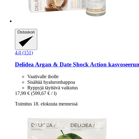
Ostoskori
4.0 (151)
Delidea
Argan & Date Shock Action kasvoseerum
Vaativalle iholle
Sisältää hyaluronhappoa
Ryppyjä täyttävä vaikutus
17,99 €
(599,67 € / l)
Toimitus 18. elokuuta mennessä