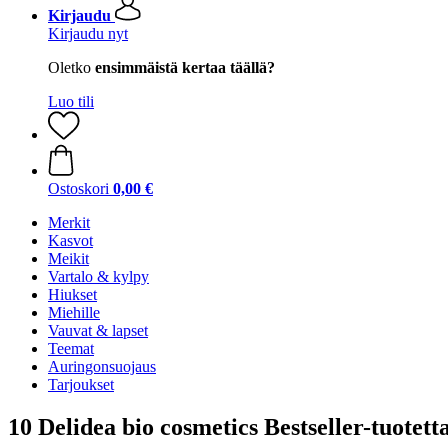
Kirjaudu
Kirjaudu nyt
Oletko
ensimmäistä kertaa täällä?
Luo tili
Ostoskori
0,00 €
Merkit
Kasvot
Meikit
Vartalo & kylpy
Hiukset
Miehille
Vauvat & lapset
Teemat
Auringonsuojaus
Tarjoukset
10 Delidea bio cosmetics Bestseller-tuotett