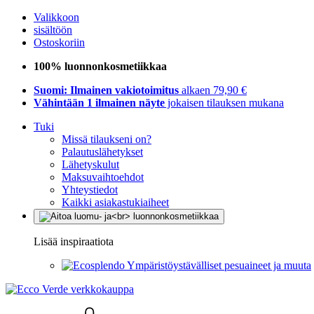
Valikkoon
sisältöön
Ostoskoriin
100% luonnonkosmetiikkaa
Suomi: Ilmainen vakiotoimitus
alkaen 79,90 €
Vähintään 1 ilmainen näyte
jokaisen tilauksen mukana
Tuki
Missä tilaukseni on?
Palautuslähetykset
Lähetyskulut
Maksuvaihtoehdot
Yhteystiedot
Kaikki asiakastukiaiheet
Lisää inspiraatiota
Ympäristöystävälliset pesuaineet ja muuta