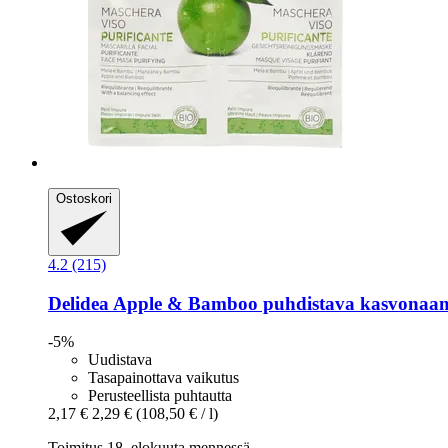
Ostoskori
4.2 (215)
Delidea
Apple & Bamboo puhdistava kasvonaam
-5%
Uudistava
Tasapainottava vaikutus
Perusteellista puhtautta
2,17 €
2,29 €
(108,50 € / l)
Toimitus 18. elokuuta mennessä