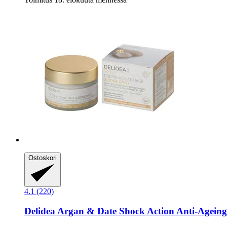
Ostoskori
4.1 (220)
Delidea
Argan & Date Shock Action Anti-​Ageing