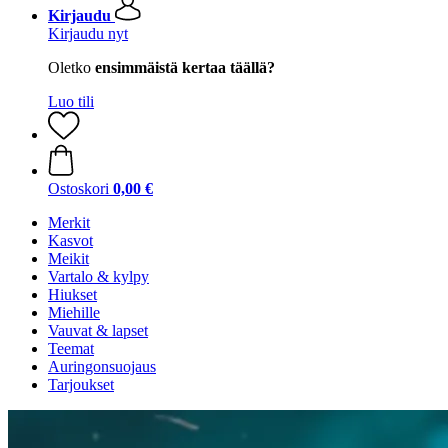
Kirjaudu
Kirjaudu nyt
Oletko
ensimmäistä kertaa täällä?
Luo tili
Ostoskori
0,00 €
Merkit
Kasvot
Meikit
Vartalo & kylpy
Hiukset
Miehille
Vauvat & lapset
Teemat
Auringonsuojaus
Tarjoukset