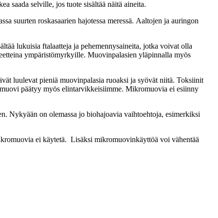
 saada selville, jos tuote sisältää näitä aineita.
ssa suurten roskasaarien hajotessa meressä. Aaltojen ja auringon
ää lukuisia ftalaatteja ja pehemennysaineita, jotka voivat olla
agneetteina ympäristömyrkyille. Muovinpalasien yläpinnalla myös
t luulevat pieniä muovinpalasia ruoaksi ja syövät niitä. Toksiinit
romuovi päätyy myös elintarvikkeisiimme. Mikromuovia ei esiinny
nen. Nykyään on olemassa jo biohajoavia vaihtoehtoja, esimerkiksi
mikromuovia ei käytetä. Lisäksi mikromuovinkäyttöä voi vähentää