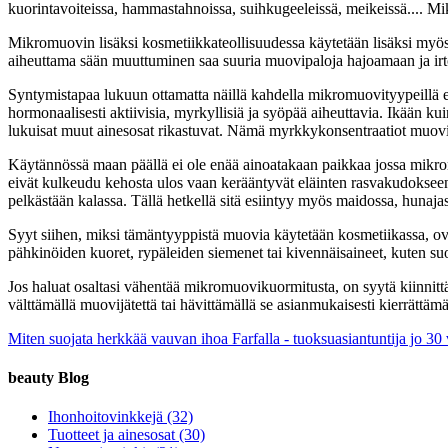
kuorintavoiteissa, hammastahnoissa, suihkugeeleissä, meikeissä.... Mikr
Mikromuovin lisäksi kosmetiikkateollisuudessa käytetään lisäksi myös
aiheuttama sään muuttuminen saa suuria muovipaloja hajoamaan ja ir
Syntymistapaa lukuun ottamatta näillä kahdella mikromuovityypeillä ei
hormonaalisesti aktiivisia, myrkyllisiä ja syöpää aiheuttavia. Ikään k
lukuisat muut ainesosat rikastuvat. Nämä myrkkykonsentraatiot muovi
Käytännössä maan päällä ei ole enää ainoatakaan paikkaa jossa mikromu
eivät kulkeudu kehosta ulos vaan kerääntyvät eläinten rasvakudoksee
pelkästään kalassa. Tällä hetkellä sitä esiintyy myös maidossa, hunajas
Syyt siihen, miksi tämäntyyppistä muovia käytetään kosmetiikassa, ov
pähkinöiden kuoret, rypäleiden siemenet tai kivennäisaineet, kuten suola
Jos haluat osaltasi vähentää mikromuovikuormitusta, on syytä kiinni
välttämällä muovijätettä tai hävittämällä se asianmukaisesti kierrättämä
Miten suojata herkkää vauvan ihoa
Farfalla - tuoksuasiantuntija jo 3
beauty Blog
Ihonhoitovinkkejä
(32)
Tuotteet ja ainesosat
(30)