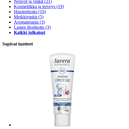
Neuvot ja vinkit
(21)
Kosmetiikka ja terveys
(19)
Hiustenhoito
(10)
Meikkivinkit
(5)
Aromaterapia
(3)
Lasten ihonhoito
(3)
Kaikki julkaisut
Sopivat tuotteet