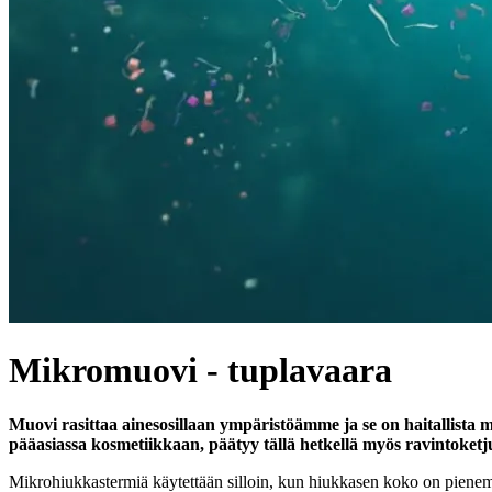
Mikromuovi - tuplavaara
Muovi rasittaa ainesosillaan ympäristöämme ja se on haitallista m
pääasiassa kosmetiikkaan, päätyy tällä hetkellä myös ravintoketj
Mikrohiukkastermiä käytettään silloin, kun hiukkasen koko on pienemp