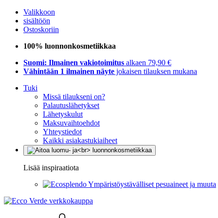
Valikkoon
sisältöön
Ostoskoriin
100% luonnonkosmetiikkaa
Suomi: Ilmainen vakiotoimitus
alkaen 79,90 €
Vähintään 1 ilmainen näyte
jokaisen tilauksen mukana
Tuki
Missä tilaukseni on?
Palautuslähetykset
Lähetyskulut
Maksuvaihtoehdot
Yhteystiedot
Kaikki asiakastukiaiheet
Lisää inspiraatiota
Ympäristöystävälliset pesuaineet ja muuta