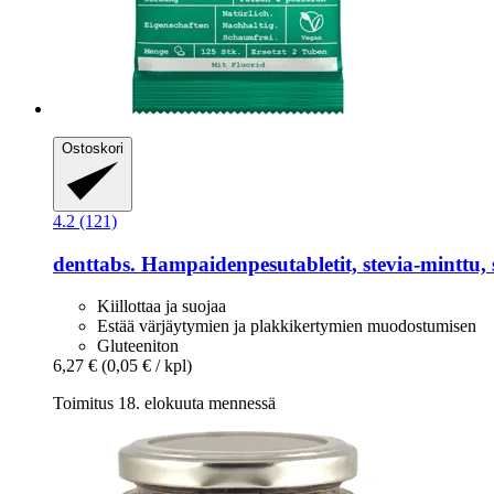
Ostoskori
4.2 (121)
denttabs.
Hampaidenpesutabletit, stevia-​minttu, s
Kiillottaa ja suojaa
Estää värjäytymien ja plakkikertymien muodostumisen
Gluteeniton
6,27 €
(0,05 € / kpl)
Toimitus 18. elokuuta mennessä