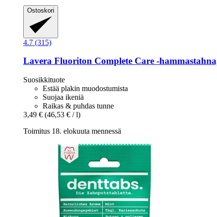
Ostoskori
4.7 (315)
Lavera
Fluoriton Complete Care -​hammastahna
Suosikkituote
Estää plakin muodostumista
Suojaa ikeniä
Raikas & puhdas tunne
3,49 €
(46,53 € / l)
Toimitus 18. elokuuta mennessä