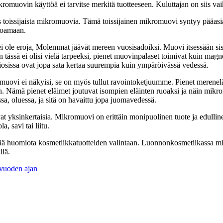
omuovin käyttöä ei tarvitse merkitä tuotteeseen. Kuluttajan on siis vaikea
 toissijaista mikromuovia. Tämä toissijainen mikromuovi syntyy pääasia
toamaan.
 ole eroja, Molemmat jäävät mereen vuosisadoiksi. Muovi itsessään sisält
uin tässä ei olisi vielä tarpeeksi, pienet muovinpalaset toimivat kuin m
osissa ovat jopa sata kertaa suurempia kuin ympäröivässä vedessä.
ovi ei näkyisi, se on myös tullut ravointoketjuumme. Pienet merenelävä
n. Nämä pienet eläimet joutuvat isompien eläinten ruoaksi ja näin mik
sa, oluessa, ja sitä on havaittu jopa juomavedessä.
at yksinkertaisia. Mikromuovi on erittäin monipuolinen tuote ja edulli
, savi tai liitu.
ttää huomiota kosmetiikkatuotteiden valintaan. Luonnonkosmetiikassa 
llä.
0 vuoden ajan