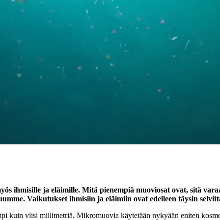
yös ihmisille ja eläimille. Mitä pienempiä muoviosat ovat, sitä var
uumme. Vaikutukset ihmisiin ja eläimiin ovat edelleen täysin selvit
i kuin viisi millimetriä. Mikromuovia käytetään nykyään eniten kosmetii