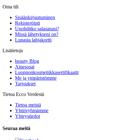
Oma tili
Sisäänkirjautuminen
Rekisteröinti
Unohditko salasanasi?
Missä lähetykseni on?
Lunasta lahjakortti
Lisätietoja
beauty Blog
Ainesosat
Luonnonkosmetiikkasertifikaatit
Me ja ympäristömme
Tarjoukset
Tietoa Ecco Verdestä
Tietoa meistä
Yhtiöryhmämme
Yhteystiedot
Seuraa meitä