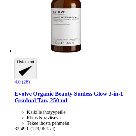
Ostoskori
4.0 (26)
Evolve Organic Beauty
Sunless Glow 3-​in-​1
Gradual Tan, 250 ml
Kaikille ihotyypeille
Rikas & ravitseva
Tekee ihosta pehmeän
32,49 €
(129,96 € / l)