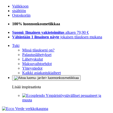
Valikkoon
sisältöön
Ostoskoriin
100% luonnonkosmetiikkaa
Suomi: Ilmainen vakiotoimitus
alkaen 79,90 €
Vähintään 1 ilmainen näyte
jokaisen tilauksen mukana
Tuki
Missä tilaukseni on?
Palautuslähetykset
Lähetyskulut
Maksuvaihtoehdot
Yhteystiedot
Kaikki asiakastukiaiheet
Lisää inspiraatiota
Ympäristöystävälliset pesuaineet ja
muuta