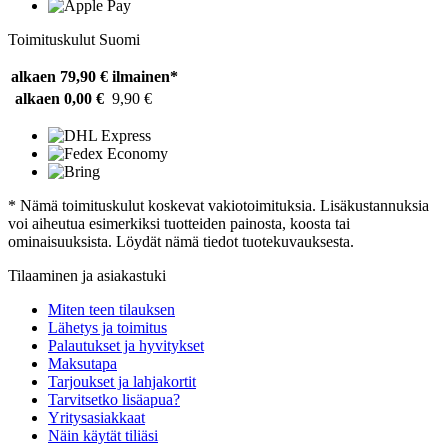
Toimituskulut Suomi
alkaen 79,90 €
ilmainen*
alkaen 0,00 €
9,90 €
* Nämä toimituskulut koskevat vakiotoimituksia. Lisäkustannuksia
voi aiheutua esimerkiksi tuotteiden painosta, koosta tai
ominaisuuksista. Löydät nämä tiedot tuotekuvauksesta.
Tilaaminen ja asiakastuki
Miten teen tilauksen
Lähetys ja toimitus
Palautukset ja hyvitykset
Maksutapa
Tarjoukset ja lahjakortit
Tarvitsetko lisäapua?
Yritysasiakkaat
Näin käytät tiliäsi