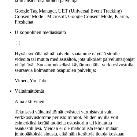
kolmansien osapuolten palveluja:
Google Tag Manager, UET (Universal Event Tracking)
Consent Mode - Microsoft, Google Consent Mode, Klarna,
Freshchat
Ulkopuolinen mediasisältö
Hyväksymällä nämä palvelut saatamme näyttää sinulle
videoita tai muuta mediasisältöä, jota ulkoiset palveluntarjoajat
ylläpitävät. Suostumuksellasi käytämme tällä verkkosivustolla
seuraavia kolmannen osapuolen palveluja:
Vimeo, YouTube
Välttämättömät
Aina aktiivinen
Teknisesti välttämättömät evästeet varmistavat vain
verkkosivustomme perustoiminnot. Niiden avulla voit
esimerkiksi kerätä tuotteita ostoskoriin tai kirjautua
asiakastilillesi. Meidän ei ole mahdollista tehdä mitään
johtopäätöksiä sinusta, eikä näin kerättyjä tietoja koskaan