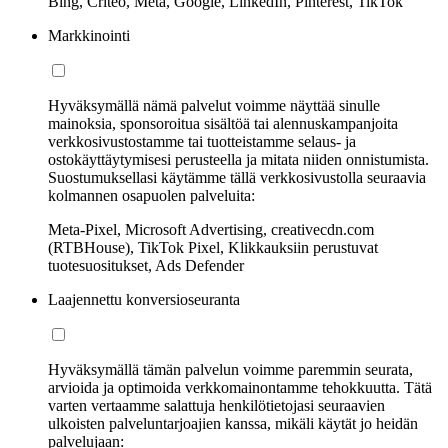
Bing, Criteo, Meta, Google, LinkedIn, Pinterest, TikTok
Markkinointi
Hyväksymällä nämä palvelut voimme näyttää sinulle
mainoksia, sponsoroitua sisältöä tai alennuskampanjoita
verkkosivustostamme tai tuotteistamme selaus- ja
ostokäyttäytymisesi perusteella ja mitata niiden onnistumista.
Suostumuksellasi käytämme tällä verkkosivustolla seuraavia
kolmannen osapuolen palveluita:
Meta-Pixel, Microsoft Advertising, creativecdn.com
(RTBHouse), TikTok Pixel, Klikkauksiin perustuvat
tuotesuositukset, Ads Defender
Laajennettu konversioseuranta
Hyväksymällä tämän palvelun voimme paremmin seurata,
arvioida ja optimoida verkkomainontamme tehokkuutta. Tätä
varten vertaamme salattuja henkilötietojasi seuraavien
ulkoisten palveluntarjoajien kanssa, mikäli käytät jo heidän
palvelujaan: