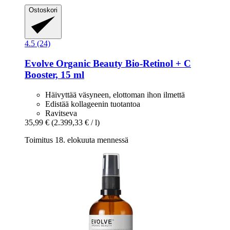
Ostoskori
4.5 (24)
Evolve Organic Beauty
Bio-​Retinol + C
Booster, 15 ml
Häivyttää väsyneen, elottoman ihon ilmettä
Edistää kollageenin tuotantoa
Ravitseva
35,99 €
(2.399,33 € / l)
Toimitus 18. elokuuta mennessä