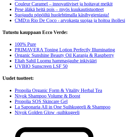
Couleur Caramel – innovatiiviset ja hoitavat meikit
Pese äläkä heitä pois – myös kuukautistuotteet
Suojaudu pöpöiltä huolehtimalla käsihygieniasta!
CMD:n Rio De Coco - arvokasta suojaa ja hoitoa ihollesi
Tutustu kauppaan Ecco Verde:
100% Pure
PRIMAVERA Toning Lotion Perfectly Illuminating
Organic Sunshine Beauty Oil Karanja & Raspberry
Eliah Sahil Luomu hammasjauhe inkivääri
UVBIO Sunscreen LSF 50
Uudet tuotteet:
Propolia Organic Form & Vitality Herbal Tea
Niyok Shampoo Volume & Boost
Propolia SOS Skincare Gel
La Saponaria All in One Suihkugeeli & Shampoo
Niyok Golden Glow -suihkugeeli