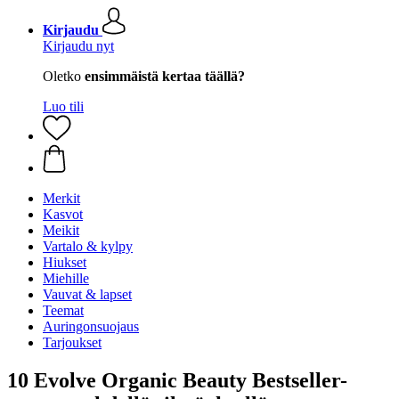
Kirjaudu
Kirjaudu nyt
Oletko
ensimmäistä kertaa täällä?
Luo tili
Merkit
Kasvot
Meikit
Vartalo & kylpy
Hiukset
Miehille
Vauvat & lapset
Teemat
Auringonsuojaus
Tarjoukset
10 Evolve Organic Beauty Bestseller-