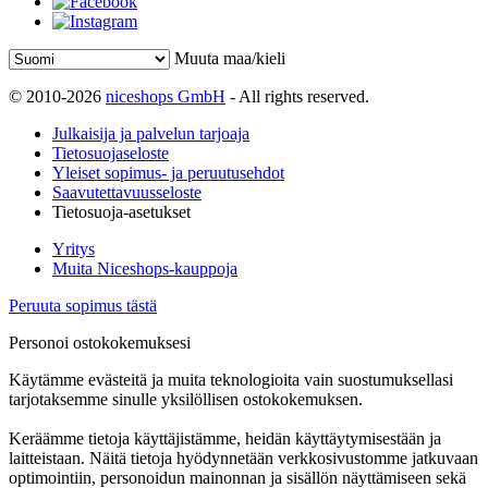
Muuta maa/kieli
© 2010-2026
niceshops GmbH
- All rights reserved.
Julkaisija ja palvelun tarjoaja
Tietosuojaseloste
Yleiset sopimus- ja peruutusehdot
Saavutettavuusseloste
Tietosuoja-asetukset
Yritys
Muita Niceshops-kauppoja
Peruuta sopimus tästä
Personoi ostokokemuksesi
Käytämme evästeitä ja muita teknologioita vain suostumuksellasi
tarjotaksemme sinulle yksilöllisen ostokokemuksen.
Keräämme tietoja käyttäjistämme, heidän käyttäytymisestään ja
laitteistaan. Näitä tietoja hyödynnetään verkkosivustomme jatkuvaan
optimointiin, personoidun mainonnan ja sisällön näyttämiseen sekä