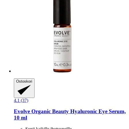
Ostoskori
4.1 (37)
Evolve Organic Beauty
Hyaluronic Eye Serum,
10 ml
Sopii kaikille ihotyypeille