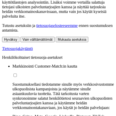
käyttötilastojen analysointiin. Lisäksi voimme vertailla salattuja
tietojasi ulkoisten palveluntarjoajien kanssa ja näyttää tarjouksia
heidän verkkomainoskanavissaan, mutta vain jos käytät kyseisiä
palveluita itse.
Tutustu asetuksiin ja
tietosuojaselosteeseemme
ennen suostumuksen
antamista.
Hyväksy
Vain välttämättömät
Mukauta asetuksia
Tietosuojakäytäntö
Henkilökohtaiset tietosuoja-asetukset
Markkinointi Customer-Match:in kautta
Suostumuksellasi tiedotamme sinulle myös verkkosivustomme
ulkopuolisista kampanjoista ja näytämme sinulle
asiaankuuluvia tuotteita. Tätä tarkoitusta varten
synkronoimme salatut henkilötietosi seuraavien ulkopuolisten
palveluntarjoajien kanssa ja käytämme heidän
verkkomainontakanaviaan, jos käytät jo heidän palvelujaan: