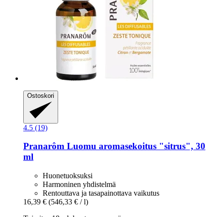
Ostoskori
4.5 (19)
Pranarôm
Luomu aromasekoitus "sitrus", 30
ml
Huonetuoksuksi
Harmoninen yhdistelmä
Rentouttava ja tasapainottava vaikutus
16,39 €
(546,33 € / l)