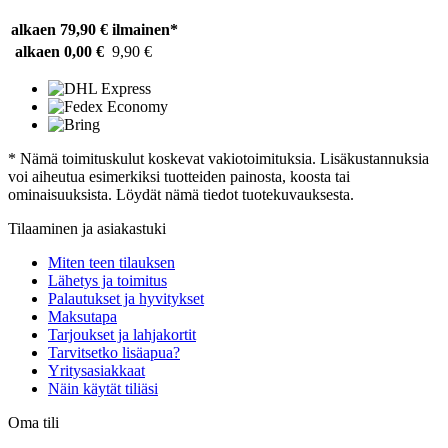
alkaen 79,90 €
ilmainen*
alkaen 0,00 €
9,90 €
* Nämä toimituskulut koskevat vakiotoimituksia. Lisäkustannuksia
voi aiheutua esimerkiksi tuotteiden painosta, koosta tai
ominaisuuksista. Löydät nämä tiedot tuotekuvauksesta.
Tilaaminen ja asiakastuki
Miten teen tilauksen
Lähetys ja toimitus
Palautukset ja hyvitykset
Maksutapa
Tarjoukset ja lahjakortit
Tarvitsetko lisäapua?
Yritysasiakkaat
Näin käytät tiliäsi
Oma tili