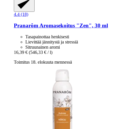
4.4 (18)
Pranarôm
Aromasekoitus "Zen", 30 ml
Tasapainottaa henkisesti
Lievittää jännitystä ja stressiä
Sitruunainen aromi
16,39 €
(546,33 € / l)
Toimitus 18. elokuuta mennessä