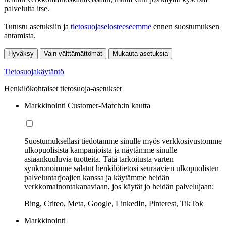
palveluita itse.
Tutustu asetuksiin ja
tietosuojaselosteeseemme
ennen suostumuksen
antamista.
Hyväksy
Vain välttämättömät
Mukauta asetuksia
Tietosuojakäytäntö
Henkilökohtaiset tietosuoja-asetukset
Markkinointi Customer-Match:in kautta
Suostumuksellasi tiedotamme sinulle myös verkkosivustomme
ulkopuolisista kampanjoista ja näytämme sinulle
asiaankuuluvia tuotteita. Tätä tarkoitusta varten
synkronoimme salatut henkilötietosi seuraavien ulkopuolisten
palveluntarjoajien kanssa ja käytämme heidän
verkkomainontakanaviaan, jos käytät jo heidän palvelujaan:
Bing, Criteo, Meta, Google, LinkedIn, Pinterest, TikTok
Markkinointi