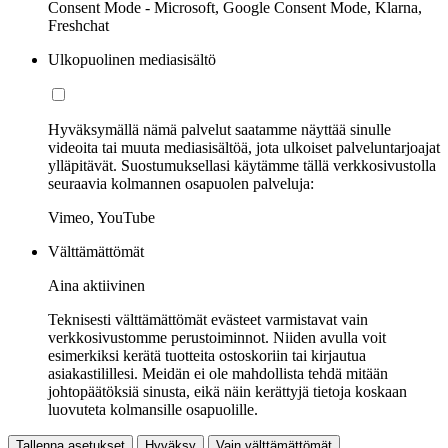
Consent Mode - Microsoft, Google Consent Mode, Klarna,
Freshchat
Ulkopuolinen mediasisältö
Hyväksymällä nämä palvelut saatamme näyttää sinulle
videoita tai muuta mediasisältöä, jota ulkoiset palveluntarjoajat
ylläpitävät. Suostumuksellasi käytämme tällä verkkosivustolla
seuraavia kolmannen osapuolen palveluja:
Vimeo, YouTube
Välttämättömät
Aina aktiivinen
Teknisesti välttämättömät evästeet varmistavat vain
verkkosivustomme perustoiminnot. Niiden avulla voit
esimerkiksi kerätä tuotteita ostoskoriin tai kirjautua
asiakastilillesi. Meidän ei ole mahdollista tehdä mitään
johtopäätöksiä sinusta, eikä näin kerättyjä tietoja koskaan
luovuteta kolmansille osapuolille.
Tallenna asetukset
Hyväksy
Vain välttämättömät