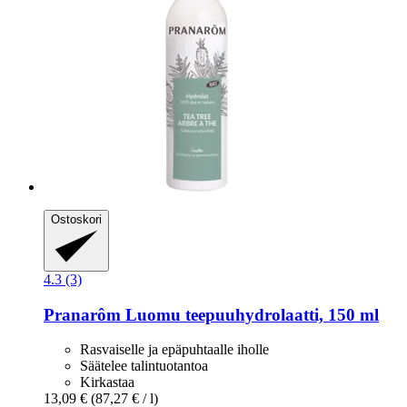
Ostoskori
4.3 (3)
Pranarôm
Luomu teepuuhydrolaatti, 150 ml
Rasvaiselle ja epäpuhtaalle iholle
Säätelee talintuotantoa
Kirkastaa
13,09 €
(87,27 € / l)