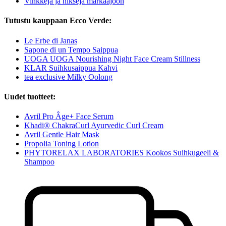
Vinkkejä ja niksejä märkäajoon
Tutustu kauppaan Ecco Verde:
Le Erbe di Janas
Sapone di un Tempo Saippua
UOGA UOGA Nourishing Night Face Cream Stillness
KLAR Suihkusaippua Kahvi
tea exclusive Milky Oolong
Uudet tuotteet:
Avril Pro Âge+ Face Serum
Khadi® ChakraCurl Ayurvedic Curl Cream
Avril Gentle Hair Mask
Propolia Toning Lotion
PHYTORELAX LABORATORIES Kookos Suihkugeeli &
Shampoo