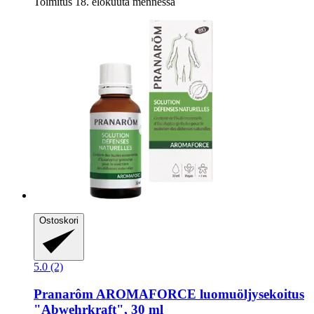
Toimitus 18. elokuuta mennessä
Ostoskori
5.0 (2)
Pranarôm
AROMAFORCE luomuöljysekoitus
"Abwehrkraft", 30 ml