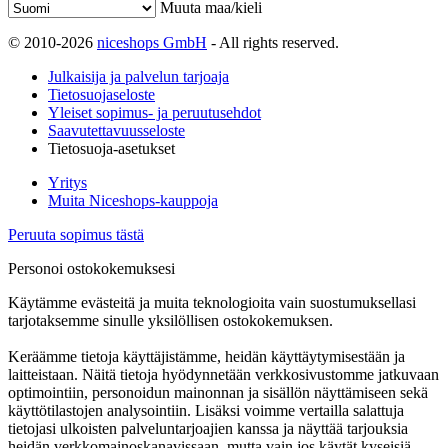
Muuta maa/kieli
© 2010-2026
niceshops GmbH
- All rights reserved.
Julkaisija ja palvelun tarjoaja
Tietosuojaseloste
Yleiset sopimus- ja peruutusehdot
Saavutettavuusseloste
Tietosuoja-asetukset
Yritys
Muita Niceshops-kauppoja
Peruuta sopimus tästä
Personoi ostokokemuksesi
Käytämme evästeitä ja muita teknologioita vain suostumuksellasi
tarjotaksemme sinulle yksilöllisen ostokokemuksen.
Keräämme tietoja käyttäjistämme, heidän käyttäytymisestään ja
laitteistaan. Näitä tietoja hyödynnetään verkkosivustomme jatkuvaan
optimointiin, personoidun mainonnan ja sisällön näyttämiseen sekä
käyttötilastojen analysointiin. Lisäksi voimme vertailla salattuja
tietojasi ulkoisten palveluntarjoajien kanssa ja näyttää tarjouksia
heidän verkkomainoskanavissaan, mutta vain jos käytät kyseisiä