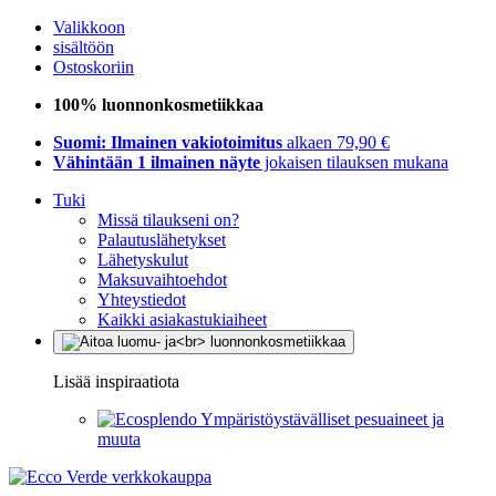
Valikkoon
sisältöön
Ostoskoriin
100% luonnonkosmetiikkaa
Suomi: Ilmainen vakiotoimitus
alkaen 79,90 €
Vähintään 1 ilmainen näyte
jokaisen tilauksen mukana
Tuki
Missä tilaukseni on?
Palautuslähetykset
Lähetyskulut
Maksuvaihtoehdot
Yhteystiedot
Kaikki asiakastukiaiheet
Lisää inspiraatiota
Ympäristöystävälliset pesuaineet ja
muuta