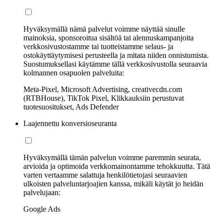
Hyväksymällä nämä palvelut voimme näyttää sinulle
mainoksia, sponsoroitua sisältöä tai alennuskampanjoita
verkkosivustostamme tai tuotteistamme selaus- ja
ostokäyttäytymisesi perusteella ja mitata niiden onnistumista.
Suostumuksellasi käytämme tällä verkkosivustolla seuraavia
kolmannen osapuolen palveluita:
Meta-Pixel, Microsoft Advertising, creativecdn.com
(RTBHouse), TikTok Pixel, Klikkauksiin perustuvat
tuotesuositukset, Ads Defender
Laajennettu konversioseuranta
Hyväksymällä tämän palvelun voimme paremmin seurata,
arvioida ja optimoida verkkomainontamme tehokkuutta. Tätä
varten vertaamme salattuja henkilötietojasi seuraavien
ulkoisten palveluntarjoajien kanssa, mikäli käytät jo heidän
palvelujaan:
Google Ads