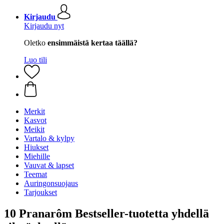
Kirjaudu
Kirjaudu nyt
Oletko
ensimmäistä kertaa täällä?
Luo tili
Merkit
Kasvot
Meikit
Vartalo & kylpy
Hiukset
Miehille
Vauvat & lapset
Teemat
Auringonsuojaus
Tarjoukset
10 Pranarôm Bestseller-tuotetta yhdellä