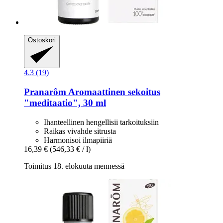
Ostoskori
4.3 (19)
Pranarôm
Aromaattinen sekoitus
"meditaatio", 30 ml
Ihanteellinen hengellisii tarkoituksiin
Raikas vivahde sitrusta
Harmonisoi ilmapiiriä
16,39 €
(546,33 € / l)
Toimitus 18. elokuuta mennessä