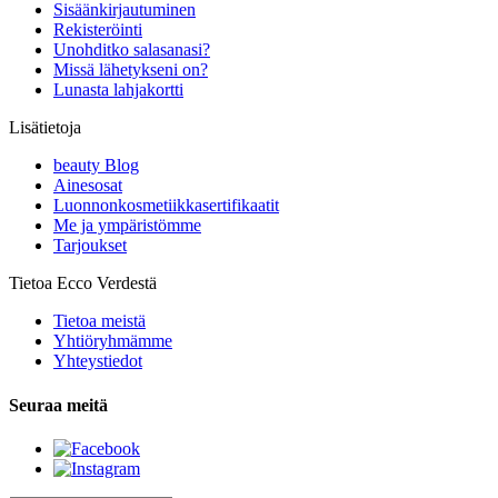
Sisäänkirjautuminen
Rekisteröinti
Unohditko salasanasi?
Missä lähetykseni on?
Lunasta lahjakortti
Lisätietoja
beauty Blog
Ainesosat
Luonnonkosmetiikkasertifikaatit
Me ja ympäristömme
Tarjoukset
Tietoa Ecco Verdestä
Tietoa meistä
Yhtiöryhmämme
Yhteystiedot
Seuraa meitä