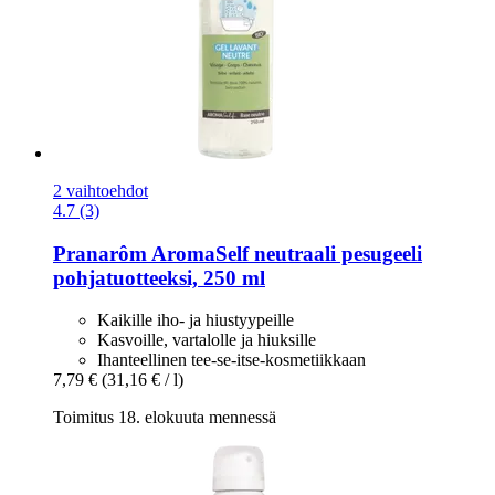
2 vaihtoehdot
4.7 (3)
Pranarôm
AromaSelf neutraali pesugeeli
pohjatuotteeksi, 250 ml
Kaikille iho- ja hiustyypeille
Kasvoille, vartalolle ja hiuksille
Ihanteellinen tee-se-itse-kosmetiikkaan
7,79 €
(31,16 € / l)
Toimitus 18. elokuuta mennessä