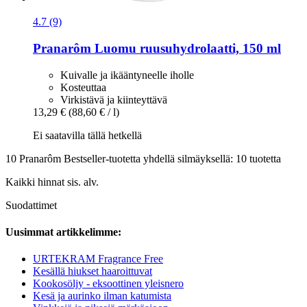
4.7 (9)
Pranarôm
Luomu ruusuhydrolaatti, 150 ml
Kuivalle ja ikääntyneelle iholle
Kosteuttaa
Virkistävä ja kiinteyttävä
13,29 €
(88,60 € / l)
Ei saatavilla tällä hetkellä
10 Pranarôm Bestseller-tuotetta yhdellä silmäyksellä: 10 tuotetta
Kaikki hinnat sis. alv.
Suodattimet
Uusimmat artikkelimme:
URTEKRAM Fragrance Free
Kesällä hiukset haaroittuvat
Kookosöljy - eksoottinen yleisnero
Kesä ja aurinko ilman katumista