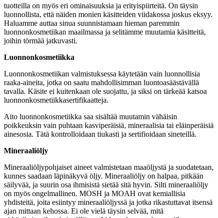
tuotteilla on myös eri ominaisuuksia ja erityispiirteitä. On täysin
luonnollista, että näiden monien käsitteiden viidakossa joskus eksyy.
Haluamme auttaa sinua suunnistamaan hieman paremmin
luonnonkosmetiikan maailmassa ja selitämme muutamia käsitteitä,
joihin törmää jatkuvasti.
Luonnonkosmetiikka
Luonnonkosmetiikan valmistuksessa käytetään vain luonnollisia
raaka-aineita, jotka on saatu mahdollisimman luontoasäästävällä
tavalla. Käsite ei kuitenkaan ole suojattu, ja siksi on tärkeää katsoa
luonnonkosmetiikkasertifikaatteja.
Aito luonnonkosmetiikka saa sisältää muutamin vähäisin
poikkeuksin vain puhtaan kasviperäisiä, mineraalisia tai eläinperäisiä
ainesosia. Tätä kontrolloidaan tiukasti ja sertifioidaan sineteillä.
Mineraaliöljy
Mineraaliöljypohjaiset aineet valmistetaan maaöljystä ja suodatetaan,
kunnes saadaan läpinäkyvä öljy. Mineraaliöljy on halpaa, pitkään
säilyvää, ja suurin osa ihmisistä sietää sitä hyvin. Silti mineraaliöljy
on myös ongelmallinen. MOSH ja MOAH ovat kemiallisia
yhdisteitä, joita esiintyy mineraaliöljyssä ja jotka rikastuttavat itsensä
ajan mittaan kehossa. Ei ole vielä täysin selvää, mitä