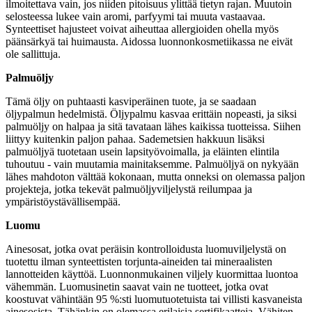
ilmoitettava vain, jos niiden pitoisuus ylittää tietyn rajan. Muutoin
selosteessa lukee vain aromi, parfyymi tai muuta vastaavaa.
Synteettiset hajusteet voivat aiheuttaa allergioiden ohella myös
päänsärkyä tai huimausta. Aidossa luonnonkosmetiikassa ne eivät
ole sallittuja.
Palmuöljy
Tämä öljy on puhtaasti kasviperäinen tuote, ja se saadaan
öljypalmun hedelmistä. Öljypalmu kasvaa erittäin nopeasti, ja siksi
palmuöljy on halpaa ja sitä tavataan lähes kaikissa tuotteissa. Siihen
liittyy kuitenkin paljon pahaa. Sademetsien hakkuun lisäksi
palmuöljyä tuotetaan usein lapsityövoimalla, ja eläinten elintila
tuhoutuu - vain muutamia mainitaksemme. Palmuöljyä on nykyään
lähes mahdoton välttää kokonaan, mutta onneksi on olemassa paljon
projekteja, jotka tekevät palmuöljyviljelystä reilumpaa ja
ympäristöystävällisempää.
Luomu
Ainesosat, jotka ovat peräisin kontrolloidusta luomuviljelystä on
tuotettu ilman synteettisten torjunta-aineiden tai mineraalisten
lannotteiden käyttöä. Luonnonmukainen viljely kuormittaa luontoa
vähemmän. Luomusinetin saavat vain ne tuotteet, jotka ovat
koostuvat vähintään 95 %:sti luomutuotetuista tai villisti kasvaneista
ainesosista. Tähänkin on olemassa erilaisia sertifikaatteja. Vähiten