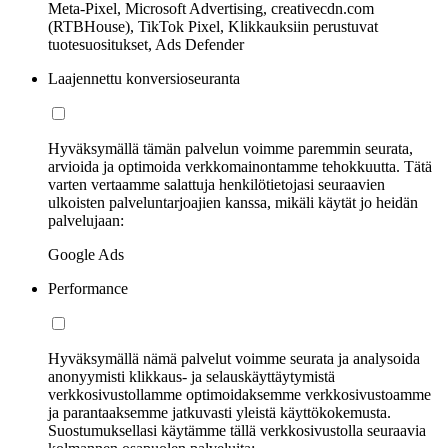
Meta-Pixel, Microsoft Advertising, creativecdn.com
(RTBHouse), TikTok Pixel, Klikkauksiin perustuvat
tuotesuositukset, Ads Defender
Laajennettu konversioseuranta
Hyväksymällä tämän palvelun voimme paremmin seurata,
arvioida ja optimoida verkkomainontamme tehokkuutta. Tätä
varten vertaamme salattuja henkilötietojasi seuraavien
ulkoisten palveluntarjoajien kanssa, mikäli käytät jo heidän
palvelujaan:
Google Ads
Performance
Hyväksymällä nämä palvelut voimme seurata ja analysoida
anonyymisti klikkaus- ja selauskäyttäytymistä
verkkosivustollamme optimoidaksemme verkkosivustoamme
ja parantaaksemme jatkuvasti yleistä käyttökokemusta.
Suostumuksellasi käytämme tällä verkkosivustolla seuraavia