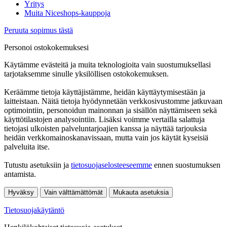
Yritys
Muita Niceshops-kauppoja
Peruuta sopimus tästä
Personoi ostokokemuksesi
Käytämme evästeitä ja muita teknologioita vain suostumuksellasi
tarjotaksemme sinulle yksilöllisen ostokokemuksen.
Keräämme tietoja käyttäjistämme, heidän käyttäytymisestään ja
laitteistaan. Näitä tietoja hyödynnetään verkkosivustomme jatkuvaan
optimointiin, personoidun mainonnan ja sisällön näyttämiseen sekä
käyttötilastojen analysointiin. Lisäksi voimme vertailla salattuja
tietojasi ulkoisten palveluntarjoajien kanssa ja näyttää tarjouksia
heidän verkkomainoskanavissaan, mutta vain jos käytät kyseisiä
palveluita itse.
Tutustu asetuksiin ja
tietosuojaselosteeseemme
ennen suostumuksen
antamista.
Hyväksy
Vain välttämättömät
Mukauta asetuksia
Tietosuojakäytäntö