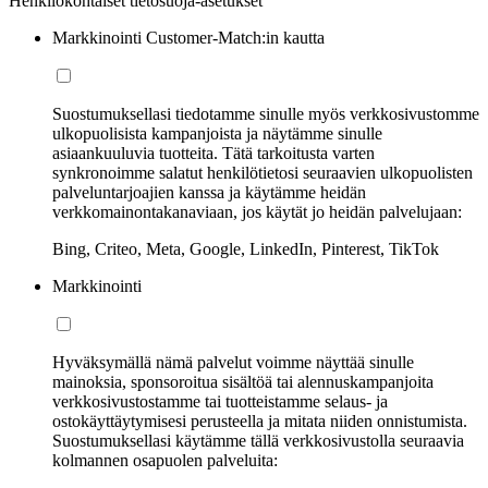
Henkilökohtaiset tietosuoja-asetukset
Markkinointi Customer-Match:in kautta
Suostumuksellasi tiedotamme sinulle myös verkkosivustomme
ulkopuolisista kampanjoista ja näytämme sinulle
asiaankuuluvia tuotteita. Tätä tarkoitusta varten
synkronoimme salatut henkilötietosi seuraavien ulkopuolisten
palveluntarjoajien kanssa ja käytämme heidän
verkkomainontakanaviaan, jos käytät jo heidän palvelujaan:
Bing, Criteo, Meta, Google, LinkedIn, Pinterest, TikTok
Markkinointi
Hyväksymällä nämä palvelut voimme näyttää sinulle
mainoksia, sponsoroitua sisältöä tai alennuskampanjoita
verkkosivustostamme tai tuotteistamme selaus- ja
ostokäyttäytymisesi perusteella ja mitata niiden onnistumista.
Suostumuksellasi käytämme tällä verkkosivustolla seuraavia
kolmannen osapuolen palveluita: