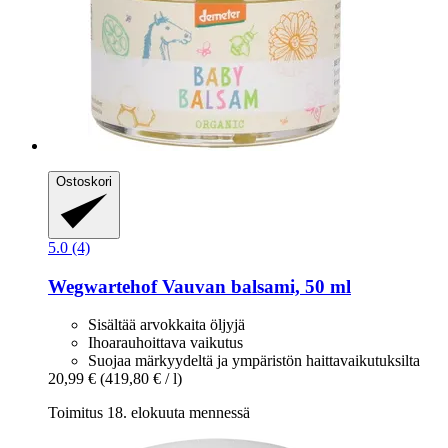
Ostoskori
5.0 (4)
Wegwartehof
Vauvan balsami, 50 ml
Sisältää arvokkaita öljyjä
Ihoarauhoittava vaikutus
Suojaa märkyydeltä ja ympäristön haittavaikutuksilta
20,99 €
(419,80 € / l)
Toimitus 18. elokuuta mennessä