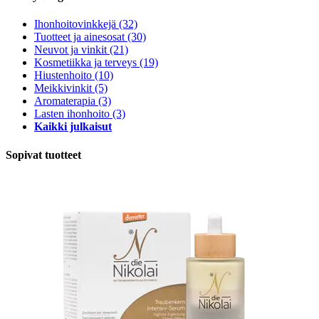
Ihonhoitovinkkejä
(32)
Tuotteet ja ainesosat
(30)
Neuvot ja vinkit
(21)
Kosmetiikka ja terveys
(19)
Hiustenhoito
(10)
Meikkivinkit
(5)
Aromaterapia
(3)
Lasten ihonhoito
(3)
Kaikki julkaisut
Sopivat tuotteet