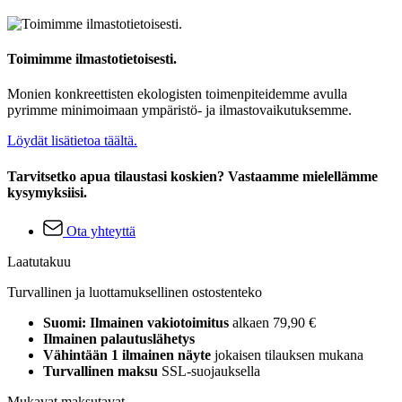
Toimimme ilmastotietoisesti.
Monien konkreettisten ekologisten toimenpiteidemme avulla
pyrimme minimoimaan ympäristö- ja ilmastovaikutuksemme.
Löydät lisätietoa täältä.
Tarvitsetko apua tilaustasi koskien? Vastaamme mielellämme
kysymyksiisi.
Ota yhteyttä
Laatutakuu
Turvallinen ja luottamuksellinen ostostenteko
Suomi: Ilmainen vakiotoimitus
alkaen 79,90 €
Ilmainen palautuslähetys
Vähintään 1 ilmainen näyte
jokaisen tilauksen mukana
Turvallinen maksu
SSL-suojauksella
Mukavat maksutavat