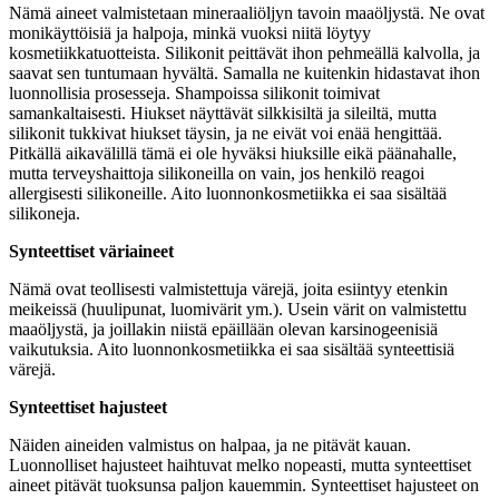
Nämä aineet valmistetaan mineraaliöljyn tavoin maaöljystä. Ne ovat
monikäyttöisiä ja halpoja, minkä vuoksi niitä löytyy
kosmetiikkatuotteista. Silikonit peittävät ihon pehmeällä kalvolla, ja
saavat sen tuntumaan hyvältä. Samalla ne kuitenkin hidastavat ihon
luonnollisia prosesseja. Shampoissa silikonit toimivat
samankaltaisesti. Hiukset näyttävät silkkisiltä ja sileiltä, mutta
silikonit tukkivat hiukset täysin, ja ne eivät voi enää hengittää.
Pitkällä aikavälillä tämä ei ole hyväksi hiuksille eikä päänahalle,
mutta terveyshaittoja silikoneilla on vain, jos henkilö reagoi
allergisesti silikoneille. Aito luonnonkosmetiikka ei saa sisältää
silikoneja.
Synteettiset väriaineet
Nämä ovat teollisesti valmistettuja värejä, joita esiintyy etenkin
meikeissä (huulipunat, luomivärit ym.). Usein värit on valmistettu
maaöljystä, ja joillakin niistä epäillään olevan karsinogeenisiä
vaikutuksia. Aito luonnonkosmetiikka ei saa sisältää synteettisiä
värejä.
Synteettiset hajusteet
Näiden aineiden valmistus on halpaa, ja ne pitävät kauan.
Luonnolliset hajusteet haihtuvat melko nopeasti, mutta synteettiset
aineet pitävät tuoksunsa paljon kauemmin. Synteettiset hajusteet on