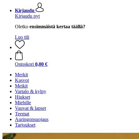
Kirjaudu
Kirjaudu nyt
Oletko
ensimmäistä kertaa täällä?
Luo tili
Ostoskori
0,00 €
Merkit
Kasvot
Meikit
Vartalo & kylpy
Hiukset
Miehille
Vauvat & lapset
Teemat
Auringonsuojaus
Tarjoukset