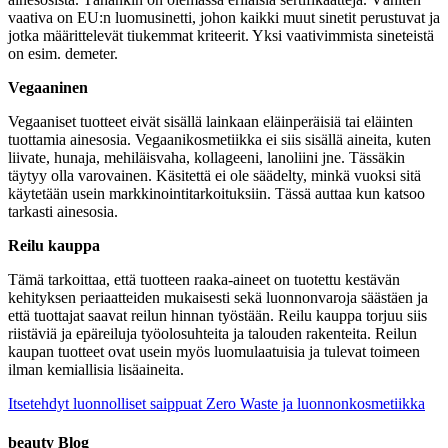
vaativa on EU:n luomusinetti, johon kaikki muut sinetit perustuvat ja
jotka määrittelevät tiukemmat kriteerit. Yksi vaativimmista sineteistä
on esim. demeter.
Vegaaninen
Vegaaniset tuotteet eivät sisällä lainkaan eläinperäisiä tai eläinten
tuottamia ainesosia. Vegaanikosmetiikka ei siis sisällä aineita, kuten
liivate, hunaja, mehiläisvaha, kollageeni, lanoliini jne. Tässäkin
täytyy olla varovainen. Käsitettä ei ole säädelty, minkä vuoksi sitä
käytetään usein markkinointitarkoituksiin. Tässä auttaa kun katsoo
tarkasti ainesosia.
Reilu kauppa
Tämä tarkoittaa, että tuotteen raaka-aineet on tuotettu kestävän
kehityksen periaatteiden mukaisesti sekä luonnonvaroja säästäen ja
että tuottajat saavat reilun hinnan työstään. Reilu kauppa torjuu siis
riistäviä ja epäreiluja työolosuhteita ja talouden rakenteita. Reilun
kaupan tuotteet ovat usein myös luomulaatuisia ja tulevat toimeen
ilman kemiallisia lisäaineita.
Itsetehdyt luonnolliset saippuat
Zero Waste ja luonnonkosmetiikka
beauty Blog