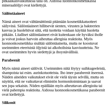
pitkäaikaisvaikutuksia tällä on. Aidossa luonnonkosmetiikassa
mineraaliöljyt ovat kiellettyjä.
Säilöntäaineet
Nämä aineet ovat välttämättömiä pitämään kosmetiikkatuotteet
säilyvinä. Säilöntäaineet hillitsevät sienten, virusten ja bakteerien
kasvua ja huolehtivat siitä, että tuotteita voidaan käyttää huoletta
pitkään. Liialliset säilöntäaineet eivät kuitenkaan ole hyväksi iholle
ja voivat joskus harvoin aiheuttaa allergisia reaktioita. Myös
luonnonkosmetiikka sisältää säilöntäaineita, mutta ne koostuvat
useimmiten eteerisistä öljyistä tai alkoholisista kasviuutteista. Ne
ovat useimmiten hyvin siedettyjä ja ihoystävällisiä.
Parabeenit
Myös nämä aineet säilövät. Useimmiten niitä löytyy suihkugeeleistä,
shampoista tai esim. aurinkotuotteista. Iho imee parabeenit itseensä.
Näiden aineiden vaikutukset eivät ole vielä täysin selvillä, mutta on
näyttöä, että ne vaikuttavat elimistön hormonitoimintaan ja saavat
sen jopa sekaisin. Niiden epäillään myös aiheuttavan allergioita tai
vielä pahempia reaktioita. Aidossa luonnonkosmetiikassa parabeenit
ovat kiellettyjä.
Silikonit