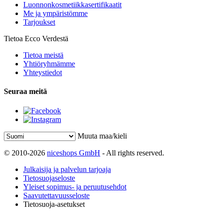
Luonnonkosmetiikkasertifikaatit
Me ja ympäristömme
Tarjoukset
Tietoa Ecco Verdestä
Tietoa meistä
Yhtiöryhmämme
Yhteystiedot
Seuraa meitä
Muuta maa/kieli
© 2010-2026
niceshops GmbH
- All rights reserved.
Julkaisija ja palvelun tarjoaja
Tietosuojaseloste
Yleiset sopimus- ja peruutusehdot
Saavutettavuusseloste
Tietosuoja-asetukset