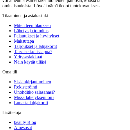
voi aiheutua esimerkiksi tuotteiden painosta, koosta tai
ominaisuuksista. Löydät nämä tiedot tuotekuvauksesta.
Tilaaminen ja asiakastuki
Miten teen tilauksen
Lähetys ja toimitus
Palautukset ja hyvitykset
Maksutapa
Tarjoukset ja lahjakortit
Tarvitsetko lisäapua?
Yritysasiakkaat
Näin käytät tiliäsi
Oma tili
Sisäänkirjautuminen
Rekisteröinti
Unohditko salasanasi?
Missä lähetykseni on?
Lunasta lahjakortti
Lisätietoja
beauty Blog
Ainesosat