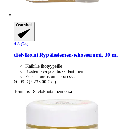
Ostoskori
4.8 (24)
dieNikolai
Rypälesiemen-​tehoseerumi, 30 ml
Kaikille ihotyypeille
Kosteuttava ja antioksidanttinen
Edistää uudistumisprosessia
66,99 €
(2.233,00 € / l)
Toimitus 18. elokuuta mennessä