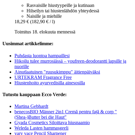
Rasvaisille hiustyypeille ja kutinaan
Hilseilyn tai hiustenlähdön yhteydessä
Naisille ja miehille
18,29 €
(182,90 € / l)
Toimitus 18. elokuuta mennessä
Uusimmat artikkelimme:
Puhdasta luontoa hampaillesi
Hikoilu tulee murrosiässä – youfreen-deodorantti lapsille ja
nuorille
Ainutlaatuinen "ruusukimppu" äitienpäiväksi
URTEKRAM Fragrance Free
Hiustenhoito ayurvedisilla ainesosilla
Tutustu kauppaan Ecco Verde:
Martina Gebhardt
benecosBIO Männer 2in1 Cremă pentru față & corp "
(Shea-)Butter bei die Haut"
Gyada Cosmetics Siloittava hiusnaamio
Weleda Lasten hammasgeeli
vary vace Pencil Sharpener