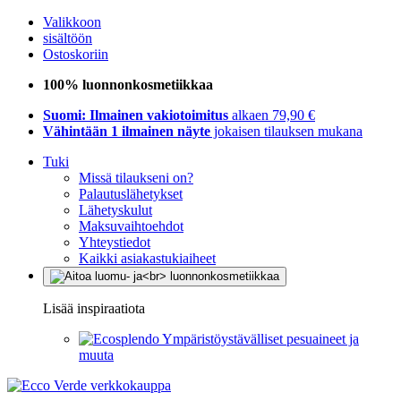
Valikkoon
sisältöön
Ostoskoriin
100% luonnonkosmetiikkaa
Suomi: Ilmainen vakiotoimitus
alkaen 79,90 €
Vähintään 1 ilmainen näyte
jokaisen tilauksen mukana
Tuki
Missä tilaukseni on?
Palautuslähetykset
Lähetyskulut
Maksuvaihtoehdot
Yhteystiedot
Kaikki asiakastukiaiheet
Lisää inspiraatiota
Ympäristöystävälliset pesuaineet ja
muuta