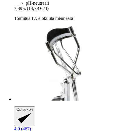
pH-neutraali
7,39 €
(14,78 € / l)
Toimitus 17. elokuuta mennessä
Ostoskori
4.0 (467)