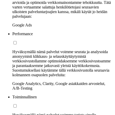
arvioida ja optimoida verkkomainontamme tehokkuutta. Tätä
varten vertaamme salattuja henkilötietojasi seuraavien
ulkoisten palveluntarjoajien kanssa, mikäli käytät jo heidän
palvelujaan:
Google Ads
Performance
Hyväksymällä nämä palvelut voimme seurata ja analysoida
anonyymisti klikkaus- ja selauskäyttäytymistä
verkkosivustollamme optimoidaksemme verkkosivustoamme
ja parantaaksemme jatkuvasti yleistä käyttökokemusta.
Suostumuksellasi käytämme tällä verkkosivustolla seuraavia
kolmannen osapuolen palveluita:
Google Analytics, Clarity, Google asiakkaiden arvostelut,
A/B-Testing
Toiminnallinen
Hyväksymällä nämä palvelut voimme tarjota sinulle