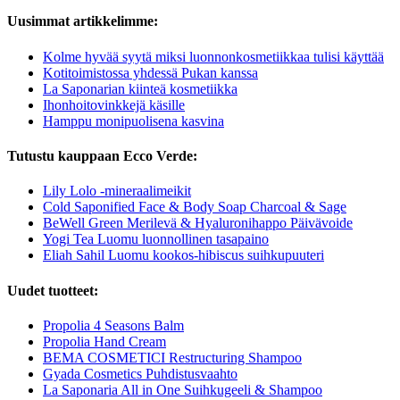
Uusimmat artikkelimme:
Kolme hyvää syytä miksi luonnonkosmetiikkaa tulisi käyttää
Kotitoimistossa yhdessä Pukan kanssa
La Saponarian kiinteä kosmetiikka
Ihonhoitovinkkejä käsille
Hamppu monipuolisena kasvina
Tutustu kauppaan Ecco Verde:
Lily Lolo -mineraalimeikit
Cold Saponified Face & Body Soap Charcoal & Sage
BeWell Green Merilevä & Hyaluronihappo Päivävoide
Yogi Tea Luomu luonnollinen tasapaino
Eliah Sahil Luomu kookos-hibiscus suihkupuuteri
Uudet tuotteet:
Propolia 4 Seasons Balm
Propolia Hand Cream
BEMA COSMETICI Restructuring Shampoo
Gyada Cosmetics Puhdistusvaahto
La Saponaria All in One Suihkugeeli & Shampoo