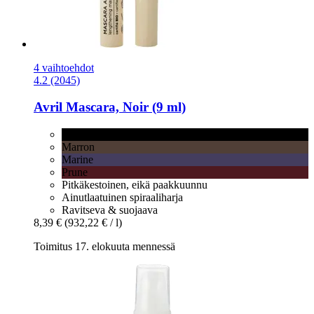
4 vaihtoehdot
4.2 (2045)
Avril
Mascara, Noir (9 ml)
Noir
Marron
Marine
Prune
Pitkäkestoinen, eikä paakkuunnu
Ainutlaatuinen spiraaliharja
Ravitseva & suojaava
8,39 €
(932,22 € / l)
Toimitus 17. elokuuta mennessä