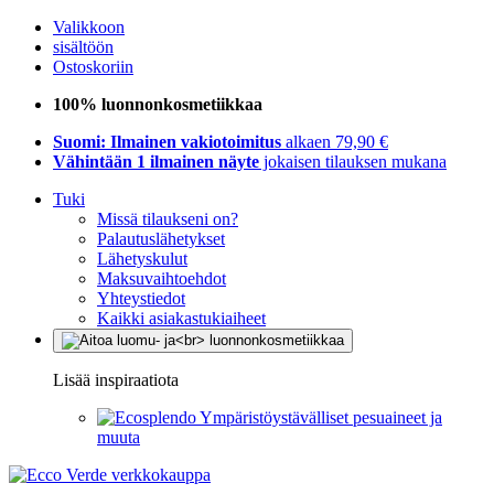
Valikkoon
sisältöön
Ostoskoriin
100% luonnonkosmetiikkaa
Suomi: Ilmainen vakiotoimitus
alkaen 79,90 €
Vähintään 1 ilmainen näyte
jokaisen tilauksen mukana
Tuki
Missä tilaukseni on?
Palautuslähetykset
Lähetyskulut
Maksuvaihtoehdot
Yhteystiedot
Kaikki asiakastukiaiheet
Lisää inspiraatiota
Ympäristöystävälliset pesuaineet ja
muuta