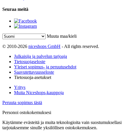
Seuraa meitä
Muuta maa/kieli
© 2010-2026
niceshops GmbH
- All rights reserved.
Julkaisija ja palvelun tarjoaja
Tietosuojaseloste
Yleiset sopimus- ja peruutusehdot
Saavutettavuusseloste
Tietosuoja-asetukset
Yritys
Muita Niceshops-kauppoja
Peruuta sopimus tästä
Personoi ostokokemuksesi
Käytämme evästeitä ja muita teknologioita vain suostumuksellasi
tarjotaksemme sinulle yksilöllisen ostokokemuksen.