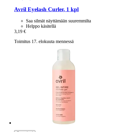
Avril
Eyelash Curler, 1 kpl
Saa silmät näyttämään suuremmilta
Helppo käsitellä
3,19 €
Toimitus 17. elokuuta mennessä