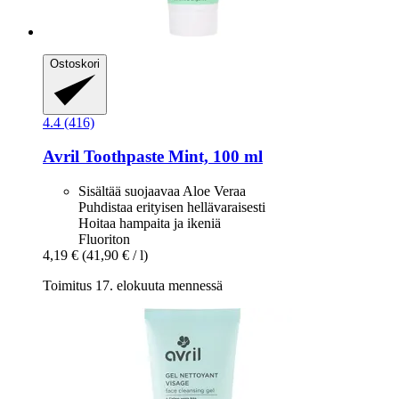
Ostoskori
4.4 (416)
Avril
Toothpaste Mint, 100 ml
Sisältää suojaavaa Aloe Veraa
Puhdistaa erityisen hellävaraisesti
Hoitaa hampaita ja ikeniä
Fluoriton
4,19 €
(41,90 € / l)
Toimitus 17. elokuuta mennessä