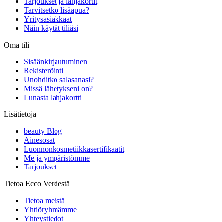
Tarjoukset ja lahjakortit
Tarvitsetko lisäapua?
Yritysasiakkaat
Näin käytät tiliäsi
Oma tili
Sisäänkirjautuminen
Rekisteröinti
Unohditko salasanasi?
Missä lähetykseni on?
Lunasta lahjakortti
Lisätietoja
beauty Blog
Ainesosat
Luonnonkosmetiikkasertifikaatit
Me ja ympäristömme
Tarjoukset
Tietoa Ecco Verdestä
Tietoa meistä
Yhtiöryhmämme
Yhteystiedot