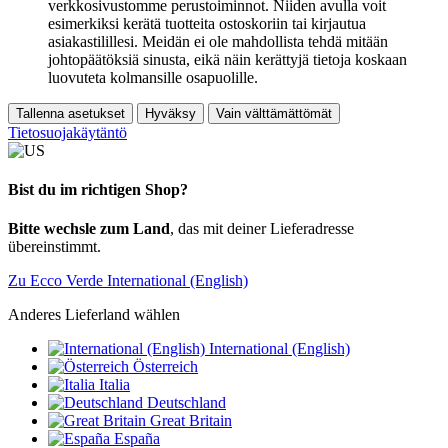
verkkosivustomme perustoiminnot. Niiden avulla voit
esimerkiksi kerätä tuotteita ostoskoriin tai kirjautua
asiakastilillesi. Meidän ei ole mahdollista tehdä mitään
johtopäätöksiä sinusta, eikä näin kerättyjä tietoja koskaan
luovuteta kolmansille osapuolille.
Tallenna asetukset
Hyväksy
Vain välttämättömät
Tietosuojakäytäntö
Bist du im richtigen Shop?
Bitte wechsle zum Land
, das mit deiner Lieferadresse
übereinstimmt.
Zu Ecco Verde International (English)
Anderes Lieferland wählen
International (English)
Österreich
Italia
Deutschland
Great Britain
España