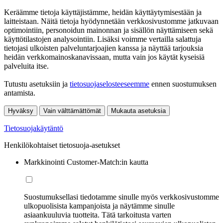
Keräämme tietoja käyttäjistämme, heidän käyttäytymisestään ja
laitteistaan. Näitä tietoja hyödynnetään verkkosivustomme jatkuvaan
optimointiin, personoidun mainonnan ja sisällön näyttämiseen sekä
käyttötilastojen analysointiin. Lisäksi voimme vertailla salattuja
tietojasi ulkoisten palveluntarjoajien kanssa ja näyttää tarjouksia
heidän verkkomainoskanavissaan, mutta vain jos käytät kyseisiä
palveluita itse.
Tutustu asetuksiin ja
tietosuojaselosteeseemme
ennen suostumuksen
antamista.
Hyväksy
Vain välttämättömät
Mukauta asetuksia
Tietosuojakäytäntö
Henkilökohtaiset tietosuoja-asetukset
Markkinointi Customer-Match:in kautta
Suostumuksellasi tiedotamme sinulle myös verkkosivustomme
ulkopuolisista kampanjoista ja näytämme sinulle
asiaankuuluvia tuotteita. Tätä tarkoitusta varten