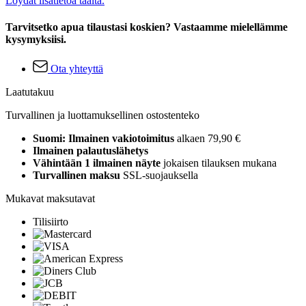
Löydät lisätietoa täältä.
Tarvitsetko apua tilaustasi koskien? Vastaamme mielellämme
kysymyksiisi.
Ota yhteyttä
Laatutakuu
Turvallinen ja luottamuksellinen ostostenteko
Suomi: Ilmainen vakiotoimitus
alkaen 79,90 €
Ilmainen palautuslähetys
Vähintään 1 ilmainen näyte
jokaisen tilauksen mukana
Turvallinen maksu
SSL-suojauksella
Mukavat maksutavat
Tilisiirto