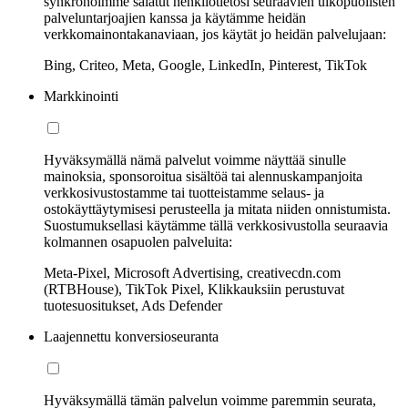
synkronoimme salatut henkilötietosi seuraavien ulkopuolisten
palveluntarjoajien kanssa ja käytämme heidän
verkkomainontakanaviaan, jos käytät jo heidän palvelujaan:
Bing, Criteo, Meta, Google, LinkedIn, Pinterest, TikTok
Markkinointi
Hyväksymällä nämä palvelut voimme näyttää sinulle
mainoksia, sponsoroitua sisältöä tai alennuskampanjoita
verkkosivustostamme tai tuotteistamme selaus- ja
ostokäyttäytymisesi perusteella ja mitata niiden onnistumista.
Suostumuksellasi käytämme tällä verkkosivustolla seuraavia
kolmannen osapuolen palveluita:
Meta-Pixel, Microsoft Advertising, creativecdn.com
(RTBHouse), TikTok Pixel, Klikkauksiin perustuvat
tuotesuositukset, Ads Defender
Laajennettu konversioseuranta
Hyväksymällä tämän palvelun voimme paremmin seurata,