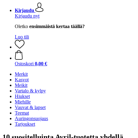
Kirjaudu
Kirjaudu nyt
Oletko
ensimmäistä kertaa täällä?
Luo tili
Ostoskori
0,00 €
Merkit
Kasvot
Meikit
Vartalo & kylpy
Hiukset
Miehille
Vauvat & lapset
Teemat
Auringonsuojaus
Tarjoukset
10 suositelluinta Avril-tuotetta yhdellä