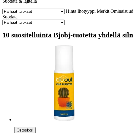
Suodata & lajitella
Hinta
Ihotyyppi
Merkit
Ominaisuud
Suodata
10 suositelluinta Bjobj-tuotetta yhdellä sil
Ostoskori