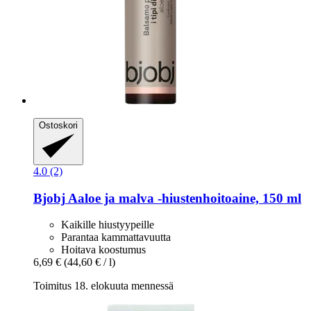
Ostoskori
4.0 (2)
Bjobj
Aaloe ja malva -​hiustenhoitoaine, 150 ml
Kaikille hiustyypeille
Parantaa kammattavuutta
Hoitava koostumus
6,69 €
(44,60 € / l)
Toimitus 18. elokuuta mennessä