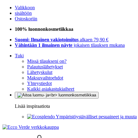
Valikkoon
sisältöön
Ostoskoriin
100% luonnonkosmetiikkaa
Suomi: Ilmainen vakiotoimitus
alkaen 79,90 €
Vähintään 1 ilmainen näyte
jokaisen tilauksen mukana
Tuki
Missä tilaukseni on?
Palautuslähetykset
Lähetyskulut
Maksuvaihtoehdot
Yhteystiedot
Kaikki asiakastukiaiheet
Lisää inspiraatiota
Ympäristöystävälliset pesuaineet ja muuta