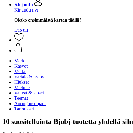
Kirjaudu
Kirjaudu nyt
Oletko
ensimmäistä kertaa täällä?
Luo tili
Merkit
Kasvot
Meikit
Vartalo & kylpy
Hiukset
Miehille
Vauvat & lapset
Teemat
Auringonsuojaus
Tarjoukset
10 suositelluinta Bjobj-tuotetta yhdellä sil