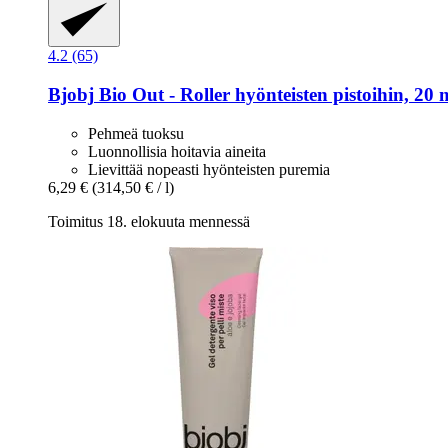
4.2 (65)
Bjobj
Bio Out -​ Roller hyönteisten pistoihin, 20 
Pehmeä tuoksu
Luonnollisia hoitavia aineita
Lievittää nopeasti hyönteisten puremia
6,29 €
(314,50 € / l)
Toimitus 18. elokuuta mennessä