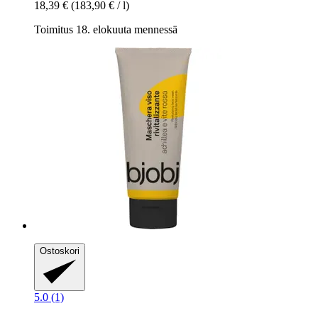
18,39 €
(183,90 € / l)
Toimitus 18. elokuuta mennessä
Ostoskori
5.0 (1)