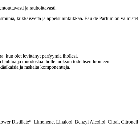
ntouttavasti ja rauhoittavasti.
asmiinia, kukkaisvettä ja appelsiininkukkaa. Eau de Parfum on valmistett
 kun olet levittänyt parfyymia ihollesi.
a haihtua ja muodostaa iholle tuoksun todellisen luonteen.
käaikaisia ja raskaita komponentteja.
er Distillate*, Limonene, Linalool, Benzyl Alcohol, Citral, Citronello