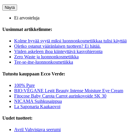
Näytä
Ei arvosteluja
Uusimmat artikkelimme:
Kolme hyvää syytä miksi luonnonkosmetiikkaa tulisi käyttää
Oletko ostanut vääränlaisen tuotteen? Ei hätää.
Viiden askeleen ihoa kiinteyttävä kasvohieronta
Zero Waste ja luonnonkosmetiikka
Tee-se-itse-luonnonkosmetiikka
Tutustu kauppaan Ecco Verde:
100% Pure
BIO:VÉGANE Legit Beauty Intense Moisture Eye Cream
Fitocose Baby Carota Carrot aurinkovoide SK 30
NICAMA Suihkusaippua
La Saponaria Kaakaovoi
Uudet tuotteet:
Avril Vahvistava seerumi