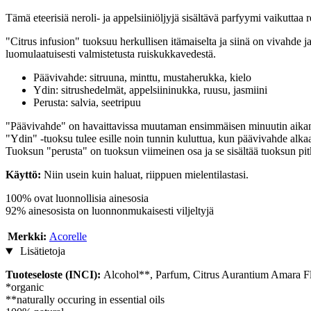
Tämä eteerisiä neroli- ja appelsiiniöljyjä sisältävä parfyymi vaikuttaa re
"Citrus infusion" tuoksuu herkullisen itämaiselta ja siinä on vivahde j
luomulaatuisesti valmistetusta ruiskukkavedestä.
Päävivahde: sitruuna, minttu, mustaherukka, kielo
Ydin: sitrushedelmät, appelsiininukka, ruusu, jasmiini
Perusta: salvia, seetripuu
"Päävivahde" on havaittavissa muutaman ensimmäisen minuutin aikana,
"Ydin" -tuoksu tulee esille noin tunnin kuluttua, kun päävivahde alka
Tuoksun "perusta" on tuoksun viimeinen osa ja se sisältää tuoksun pit
Käyttö:
Niin usein kuin haluat, riippuen mielentilastasi.
100% ovat luonnollisia ainesosia
92% ainesosista on luonnonmukaisesti viljeltyjä
Merkki:
Acorelle
Lisätietoja
Tuoteseloste (INCI):
Alcohol**, Parfum, Citrus Aurantium Amara Flow
*organic
**naturally occuring in essential oils