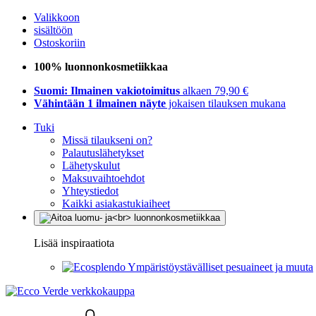
Valikkoon
sisältöön
Ostoskoriin
100% luonnonkosmetiikkaa
Suomi: Ilmainen vakiotoimitus
alkaen 79,90 €
Vähintään 1 ilmainen näyte
jokaisen tilauksen mukana
Tuki
Missä tilaukseni on?
Palautuslähetykset
Lähetyskulut
Maksuvaihtoehdot
Yhteystiedot
Kaikki asiakastukiaiheet
Lisää inspiraatiota
Ympäristöystävälliset pesuaineet ja muuta