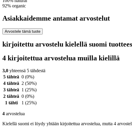
100% natural
92% organic
Asiakkaidemme antamat arvostelut
Arvostele tämä tuote
kirjoitettu arvostelu kielellä suomi tuott
4 kirjoitettua arvostelua muilla kielillä
3,0
yhteensä 5 tähdestä
5 tähteä
0
(0%)
4 tähteä
2
(50%)
3 tähteä
1
(25%)
2 tähteä
0
(0%)
1 tähti
1
(25%)
4
arvostelua
Kielellä suomi ei löydy yhtään kirjoitettua arvostelua, mutta 4 arvostel