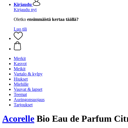
Kirjaudu
Kirjaudu nyt
Oletko
ensimmäistä kertaa täällä?
Luo tili
Merkit
Kasvot
Meikit
Vartalo & kylpy
Hiukset
Miehille
Vauvat & lapset
Teemat
Auringonsuojaus
Tarjoukset
Acorelle
Bio Eau de Parfum Citr