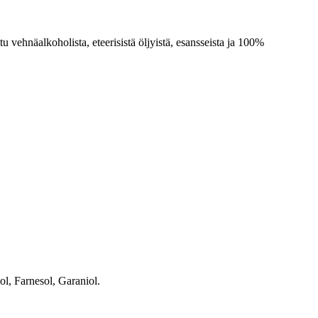
u vehnäalkoholista, eteerisistä öljyistä, esansseista ja 100%
l, Farnesol, Garaniol.