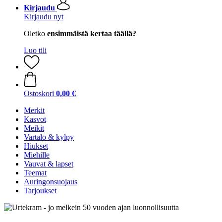
Kirjaudu
Kirjaudu nyt
Oletko
ensimmäistä kertaa täällä?
Luo tili
Ostoskori
0,00 €
Merkit
Kasvot
Meikit
Vartalo & kylpy
Hiukset
Miehille
Vauvat & lapset
Teemat
Auringonsuojaus
Tarjoukset