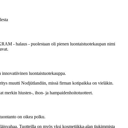
lesta
än. KRAM - halaus - puolestaan oli pienen luontaistuotekaupan nimi
avat.
innovatiivinen luontaistuotekauppa.
ritys muutti Nodjütlandiin, missä firman kotipaikka on vieläkin.
 merkin hiusten-, ihon- ja hampaidenhoitotuotteet.
utuontanto on oikea polku.
läisvahaa. Tuotteilla on myös yksi kosmetiikka-alan tiukimmista