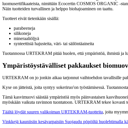
luomusertifikaateista, nimittäin Ecocertin COSMOS ORGANIC -standa
Näin tuotteiden turvallinen ja helppo biohajoaminen on taattu.
Tuotteet eivät tietenkään sisällä:
parabeeneja
silikoneja
mineraaliöljyä
synteettisiä hajusteita, väri- tai säilöntäaineita
Tuotannossa URTEKRAM pitää huolen, että ympäristöä, ihmistä ja luo
Ympäristöystävälliset pakkaukset biomuov
URTEKRAM on jo jonkin aikaa tarjonnut vaihtoehdon tavallisille pakk
Kyse on jätteistä, joita syntyy sokeriruo'on työstämisessä. Tuotanno
Tämä kasvimuovi säästää ympäristöä myös päinvastaisen kasvihuoneilmi
myöskään vaikuta ravinnon tuontatoon. URTEKRAM tekee kovasti töi
Täältä löydät suuren valikoiman URTEKRAM-tuotteita
, joita myym
Vinkkejä kauniisiin kesävarpaisiin
Suojaudu pöpöiltä huolehtimalla kä