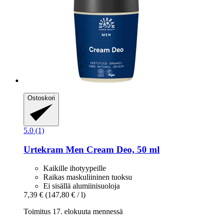
Ostoskori
5.0 (1)
Urtekram
Men Cream Deo, 50 ml
Kaikille ihotyypeille
Raikas maskuliininen tuoksu
Ei sisällä alumiinisuoloja
7,39 €
(147,80 € / l)
Toimitus 17. elokuuta mennessä