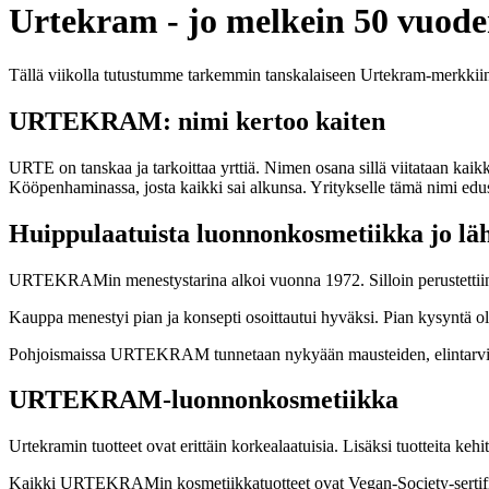
Urtekram - jo melkein 50 vuode
Tällä viikolla tutustumme tarkemmin tanskalaiseen Urtekram-merkkiin,
URTEKRAM: nimi kertoo kaiten
URTE on tanskaa ja tarkoittaa yrttiä. Nimen osana sillä viitataan kaikk
Kööpenhaminassa, josta kaikki sai alkunsa. Yritykselle tämä nimi edust
Huippulaatuista luonnonkosmetiikka jo lä
URTEKRAMin menestystarina alkoi vuonna 1972. Silloin perustettiin
Kauppa menestyi pian ja konsepti osoittautui hyväksi. Pian kysyntä oli
Pohjoismaissa URTEKRAM tunnetaan nykyään mausteiden, elintarvikkeid
URTEKRAM-luonnonkosmetiikka
Urtekramin tuotteet ovat erittäin korkealaatuisia. Lisäksi tuotteita ke
Kaikki URTEKRAMin kosmetiikkatuotteet ovat Vegan-Society-sertifioitu