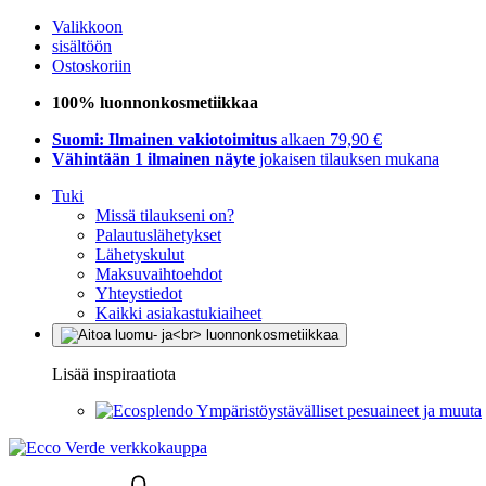
Valikkoon
sisältöön
Ostoskoriin
100% luonnonkosmetiikkaa
Suomi: Ilmainen vakiotoimitus
alkaen 79,90 €
Vähintään 1 ilmainen näyte
jokaisen tilauksen mukana
Tuki
Missä tilaukseni on?
Palautuslähetykset
Lähetyskulut
Maksuvaihtoehdot
Yhteystiedot
Kaikki asiakastukiaiheet
Lisää inspiraatiota
Ympäristöystävälliset pesuaineet ja muuta