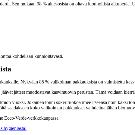
rdi. Sen mukaan 98 % ainesosista on oltava luonnollista alkuperää.
ntoa kohdellaan kunnioittavasti.
ista
auksille. Nykyään 85 % valikoiman pakkauksista on valmistettu kasvipe
sta jäävät jätteet muodostavat kasvimuovin perustan. Tämä voidaan kie
ön vuoksi. Jokainen tonni sokeriruokoa imee itseensä noin kaksi tonnia
tä saadakseen koko valikoiman pakkaukset vaihdettua tähän biomuovi
me Ecco-Verde-verkkokaupassa.
sihygieniasta!