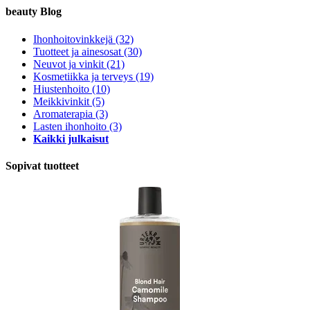
beauty Blog
Ihonhoitovinkkejä
(32)
Tuotteet ja ainesosat
(30)
Neuvot ja vinkit
(21)
Kosmetiikka ja terveys
(19)
Hiustenhoito
(10)
Meikkivinkit
(5)
Aromaterapia
(3)
Lasten ihonhoito
(3)
Kaikki julkaisut
Sopivat tuotteet