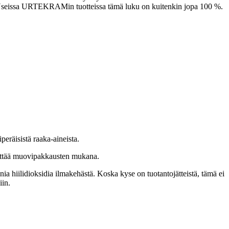
 Useissa URTEKRAMin tuotteissa tämä luku on kuitenkin jopa 100 %.
räisistä raaka-aineista.
rrättää muovipakkausten mukana.
 hiilidioksidia ilmakehästä. Koska kyse on tuotantojätteistä, tämä ei
in.