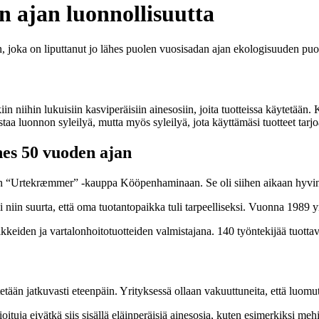
n ajan luonnollisuutta
 joka on liputtanut jo lähes puolen vuosisadan ajan ekologisuuden puo
iin niihin lukuisiin kasviperäisiin ainesosiin, joita tuotteissa käytetä
aa luonnon syleilyä, mutta myös syleilyä, jota käyttämäsi tuotteet tarjo
hes 50 vuoden ajan
 “Urtekræmmer” -kauppa Kööpenhaminaan. Se oli siihen aikaan hyvin 
 niin suurta, että oma tuotantopaikka tuli tarpeelliseksi. Vuonna 1989 y
en ja vartalonhoitotuotteiden valmistajana. 140 työntekijää tuottavat
hitetään jatkuvasti eteenpäin. Yrityksessä ollaan vakuuttuneita, että luom
ja eivätkä siis sisällä eläinperäisiä ainesosia, kuten esimerkiksi mehi