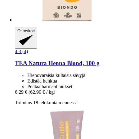
Ostoskori
4.3 (4)
TEA Natura
Henna Blond, 100 g
Hienovaraisia kultaisia sävyjä
Edistää hehkua
Peittää harmaat hiukset
6,29 €
(62,90 € / kg)
Toimitus 18. elokuuta mennessä