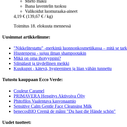
Mieto maku
Ihana laventelin tuoksu
Valikoidut luomuraaka-aineet
4,19 €
(139,67 € / kg)
Toimitus 18. elokuuta mennessä
Uusimmat artikkelimme:
"Nikkelitestattu" -merkintä luonnonkosmetiikassa – mitä se tark
Hiustenpesu - sujuu ilman shampootakin
Mikä on oma ihotyyppini?
Silmälasit ja täydellinen meikki
Kuukuppi - kätevä, hygieeninen ja liian vähän tunnettu
Tutustu kauppaan Ecco Verde:
Couleur Caramel
PRIMAVERA Hengitys Aktivoiva Öljy
Phitofilos Vaalentava kasvonaamio
Sensitive Calm Gentle Face Cleansing Milk
benecosBIO Cremă de mâini "Du hast die Hände schön"
Uudet tuotteet: