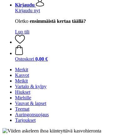
Kirjaudu
Kirjaudu nyt
Oletko
ensimmäistä kertaa täällä?
Luo tili
Ostoskori
0,00 €
Merkit
Kasvot
Meikit
Vartalo & kylpy
Hiukset
Miehille
Vauvat & lapset
Teemat
Auringonsuojaus
Tarjoukset