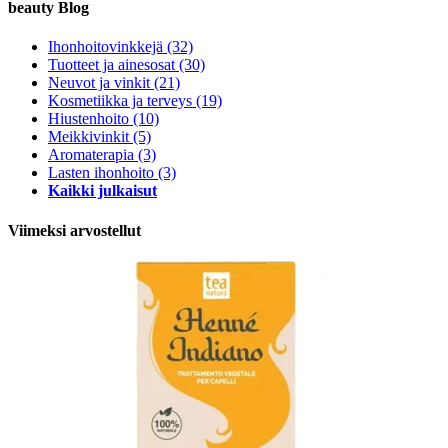
beauty Blog
Ihonhoitovinkkejä
(32)
Tuotteet ja ainesosat
(30)
Neuvot ja vinkit
(21)
Kosmetiikka ja terveys
(19)
Hiustenhoito
(10)
Meikkivinkit
(5)
Aromaterapia
(3)
Lasten ihonhoito
(3)
Kaikki julkaisut
Viimeksi arvostellut