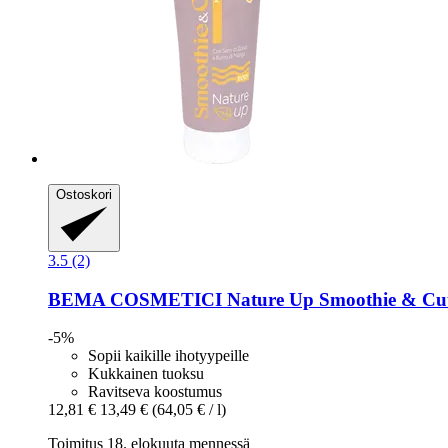
Ostoskori
3.5 (2)
BEMA COSMETICI
Nature Up Smoothie & Cut
-5%
Sopii kaikille ihotyypeille
Kukkainen tuoksu
Ravitseva koostumus
12,81 €
13,49 €
(64,05 € / l)
Toimitus 18. elokuuta mennessä