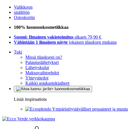
Valikkoon
sisältöön
Ostoskoriin
100% luonnonkosmetiikkaa
Suomi: Ilmainen vakiotoimitus
alkaen 79,90 €
Vähintään 1 ilmainen näyte
jokaisen tilauksen mukana
Tuki
Missä tilaukseni on?
Palautuslähetykset
Lähetyskulut
Maksuvaihtoehdot
Yhteystiedot
Kaikki asiakastukiaiheet
Lisää inspiraatiota
Ympäristöystävälliset pesuaineet ja muuta