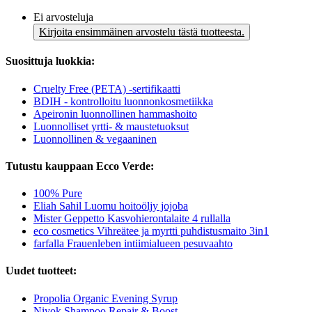
Ei arvosteluja
Kirjoita ensimmäinen arvostelu tästä tuotteesta.
Suosittuja luokkia:
Cruelty Free (PETA) -sertifikaatti
BDIH - kontrolloitu luonnonkosmetiikka
Apeironin luonnollinen hammashoito
Luonnolliset yrtti- & maustetuoksut
Luonnollinen & vegaaninen
Tutustu kauppaan Ecco Verde:
100% Pure
Eliah Sahil Luomu hoitoöljy jojoba
Mister Geppetto Kasvohierontalaite 4 rullalla
eco cosmetics Vihreätee ja myrtti puhdistusmaito 3in1
farfalla Frauenleben intiimialueen pesuvaahto
Uudet tuotteet:
Propolia Organic Evening Syrup
Niyok Shampoo Repair & Boost