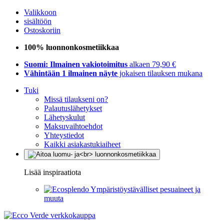
Valikkoon
sisältöön
Ostoskoriin
100% luonnonkosmetiikkaa
Suomi: Ilmainen vakiotoimitus
alkaen 79,90 €
Vähintään 1 ilmainen näyte
jokaisen tilauksen mukana
Tuki
Missä tilaukseni on?
Palautuslähetykset
Lähetyskulut
Maksuvaihtoehdot
Yhteystiedot
Kaikki asiakastukiaiheet
Lisää inspiraatiota
Ympäristöystävälliset pesuaineet ja
muuta