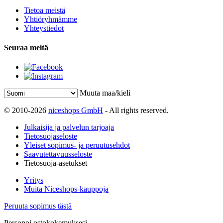
Tietoa meistä
Yhtiöryhmämme
Yhteystiedot
Seuraa meitä
Muuta maa/kieli
© 2010-2026
niceshops GmbH
- All rights reserved.
Julkaisija ja palvelun tarjoaja
Tietosuojaseloste
Yleiset sopimus- ja peruutusehdot
Saavutettavuusseloste
Tietosuoja-asetukset
Yritys
Muita Niceshops-kauppoja
Peruuta sopimus tästä
Personoi ostokokemuksesi