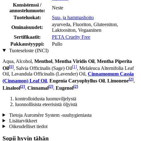
Konsistenssi /
Neste
annostelumuoto:
Tuoteluokat:
Suu- ja hammashoito
ayurveda, Fluoriton, Gluteeniton,
Ominaisuudet:
Laktoositon, Vegaaninen
Sertifikaatit:
PETA Cruelty Free
Pakkaustyyppi:
Pullo
Tuoteseloste (INCI)
Aqua, Alcohol,
Menthol
,
Mentha Viridis Oil
,
Mentha Piperita
[1]
[1]
Oil
, Salvia Officinalis (Sage) Oil
, Melaleuca Alternifolia Leaf
Oil, Lavandula Officinalis (Lavender) Oil,
Cinnamomum Cassia
[2]
(Cinnamon) Leaf Oil
,
Eugenia Caryophyllus Oil
,
Limonene
,
[2]
[2]
[2]
Linalool
,
Cinnamal
,
Eugenol
kontrolloidusta luomuviljelystä
luonnollisista eteerisistä öljyistä
Tietoja Auromère System -suuhygieniasta
Lisätarvikkeet
Oikeudelliset tiedot
Sopii hyvin tähän