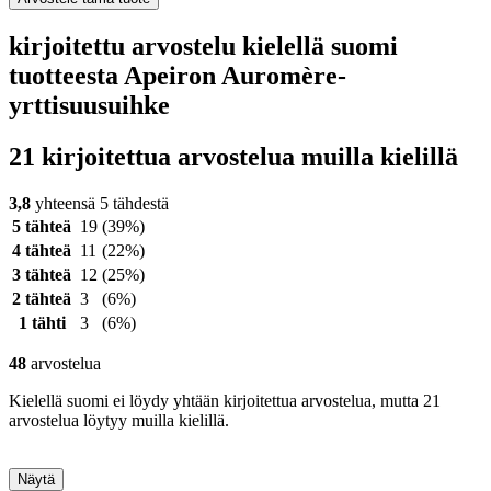
kirjoitettu arvostelu kielellä suomi
tuotteesta Apeiron Auromère-
yrttisuusuihke
21 kirjoitettua arvostelua muilla kielillä
3,8
yhteensä 5 tähdestä
5 tähteä
19
(39%)
4 tähteä
11
(22%)
3 tähteä
12
(25%)
2 tähteä
3
(6%)
1 tähti
3
(6%)
48
arvostelua
Kielellä suomi ei löydy yhtään kirjoitettua arvostelua, mutta 21
arvostelua löytyy muilla kielillä.
Näytä