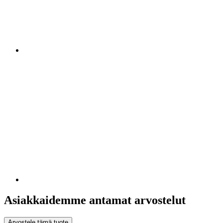
Asiakkaidemme antamat arvostelut
Arvostele tämä tuote