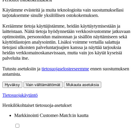
Käytämme evästeitä ja muita teknologioita vain suostumuksellasi
tarjotaksemme sinulle yksilöllisen ostokokemuksen.
Keräämme tietoja käyttäjistämme, heidän käyttäytymisestään ja
laitteistaan. Näitä tietoja hyödynnetään verkkosivustomme jatkuvaan
optimointiin, personoidun mainonnan ja sisällön näyttämiseen sekä
käyttötilastojen analysointiin. Lisäksi voimme vertailla salattuja
tietojasi ulkoisten palveluntarjoajien kanssa ja näyttää tarjouksia
heidän verkkomainoskanavissaan, mutta vain jos käytät kyseisiä
palveluita itse.
Tutustu asetuksiin ja
tietosuojaselosteeseemme
ennen suostumuksen
antamista.
Hyväksy
Vain välttämättömät
Mukauta asetuksia
Tietosuojakäytäntö
Henkilökohtaiset tietosuoja-asetukset
Markkinointi Customer-Match:in kautta