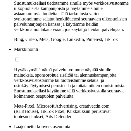
Suostumuksellasi tiedotamme sinulle myös verkkosivustomme
ulkopuolisista kampanjoista ja näytämme sinulle
asiaankuuluvia tuotteita. Tätä tarkoitusta varten
synkronoimme salatut henkilötietosi seuraavien ulkopuolisten
palveluntarjoajien kanssa ja käytämme heidän
verkkomainontakanaviaan, jos käytät jo heidän palvelujaan:
Bing, Criteo, Meta, Google, LinkedIn, Pinterest, TikTok
Markkinointi
Hyväksymällä nämä palvelut voimme näyttää sinulle
mainoksia, sponsoroitua sisältöä tai alennuskampanjoita
verkkosivustostamme tai tuotteistamme selaus- ja
ostokäyttäytymisesi perusteella ja mitata niiden onnistumista.
Suostumuksellasi käytämme tällä verkkosivustolla seuraavia
kolmannen osapuolen palveluita:
Meta-Pixel, Microsoft Advertising, creativecdn.com
(RTBHouse), TikTok Pixel, Klikkauksiin perustuvat
tuotesuositukset, Ads Defender
Laajennettu konversioseuranta