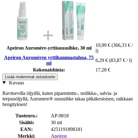
10,99 €
(366,33 € /
Apeiron Auromère-yrttisuusuihke, 30 ml
l)
Apeiron Auromèren yrttihammastahna, 75
6,29 €
(83,87 € / l)
ml
Kokonaishinta:
17,28 €
Lisää molemmat ostoskoriin
Kuvaus
Ravitsevilla öljyillä, kuten piparminttu-, neilikka-, salvia- ja
teepuuöljyllä, Auromere® suusuihke takaa pitkäkestoisen, raikkaan
hengityksen!
Tuotenro.:
AP-9818
Sisältö:
30 ml
EAN:
4251191898181
Merkki:
Apeiron