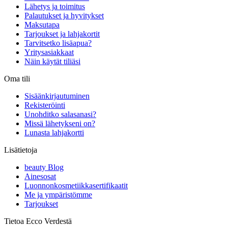
Lähetys ja toimitus
Palautukset ja hyvitykset
Maksutapa
Tarjoukset ja lahjakortit
Tarvitsetko lisäapua?
Yritysasiakkaat
Näin käytät tiliäsi
Oma tili
Sisäänkirjautuminen
Rekisteröinti
Unohditko salasanasi?
Missä lähetykseni on?
Lunasta lahjakortti
Lisätietoja
beauty Blog
Ainesosat
Luonnonkosmetiikkasertifikaatit
Me ja ympäristömme
Tarjoukset
Tietoa Ecco Verdestä