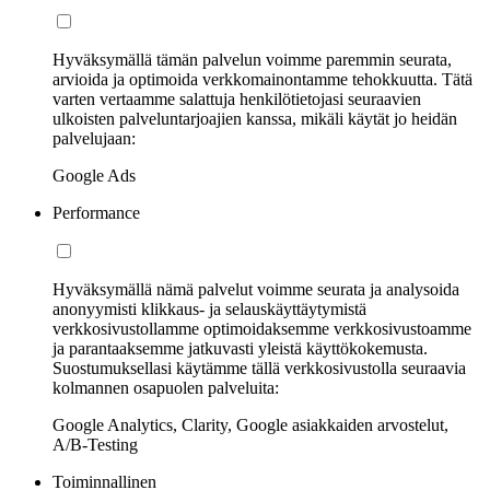
Hyväksymällä tämän palvelun voimme paremmin seurata,
arvioida ja optimoida verkkomainontamme tehokkuutta. Tätä
varten vertaamme salattuja henkilötietojasi seuraavien
ulkoisten palveluntarjoajien kanssa, mikäli käytät jo heidän
palvelujaan:
Google Ads
Performance
Hyväksymällä nämä palvelut voimme seurata ja analysoida
anonyymisti klikkaus- ja selauskäyttäytymistä
verkkosivustollamme optimoidaksemme verkkosivustoamme
ja parantaaksemme jatkuvasti yleistä käyttökokemusta.
Suostumuksellasi käytämme tällä verkkosivustolla seuraavia
kolmannen osapuolen palveluita:
Google Analytics, Clarity, Google asiakkaiden arvostelut,
A/B-Testing
Toiminnallinen