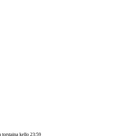
än
torstaina kello 23:59