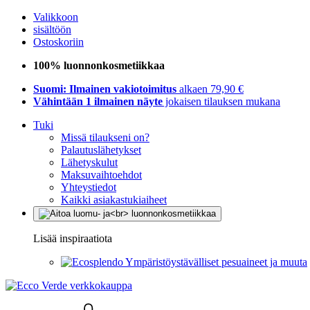
Valikkoon
sisältöön
Ostoskoriin
100% luonnonkosmetiikkaa
Suomi: Ilmainen vakiotoimitus
alkaen 79,90 €
Vähintään 1 ilmainen näyte
jokaisen tilauksen mukana
Tuki
Missä tilaukseni on?
Palautuslähetykset
Lähetyskulut
Maksuvaihtoehdot
Yhteystiedot
Kaikki asiakastukiaiheet
Lisää inspiraatiota
Ympäristöystävälliset pesuaineet ja muuta