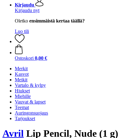
Kirjaudu
Kirjaudu nyt
Oletko
ensimmäistä kertaa täällä?
Luo tili
Ostoskori
0,00 €
Merkit
Kasvot
Meikit
Vartalo & kylpy
Hiukset
Miehille
Vauvat & lapset
Teemat
Auringonsuojaus
Tarjoukset
Avril
Lip Pencil, Nude (1 g)