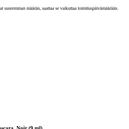
ilaat suuremman määrän, saattaa se vaikuttaa toimituspäivämäärään.
scara, Noir (9 ml)