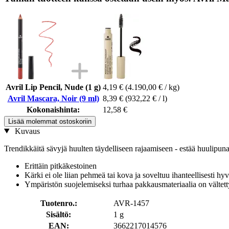
Avril Lip Pencil, Nude (1 g)
4,19 €
(4.190,00 € / kg)
Avril Mascara, Noir (9 ml)
8,39 €
(932,22 € / l)
Kokonaishinta:
12,58 €
Lisää molemmat ostoskoriin
Kuvaus
Trendikkäitä sävyjä huulten täydelliseen rajaamiseen - estää huulipun
Erittäin pitkäkestoinen
Kärki ei ole liian pehmeä tai kova ja soveltuu ihanteellisesti hyv
Ympäristön suojelemiseksi turhaa pakkausmateriaalia on vältett
Tuotenro.:
AVR-1457
Sisältö:
1 g
EAN:
3662217014576