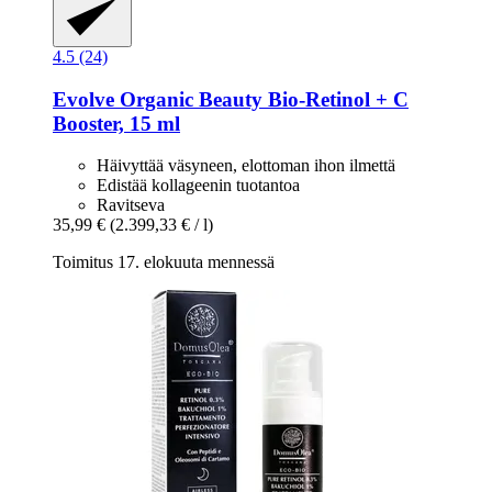
4.5 (24)
Evolve Organic Beauty
Bio-​Retinol + C
Booster, 15 ml
Häivyttää väsyneen, elottoman ihon ilmettä
Edistää kollageenin tuotantoa
Ravitseva
35,99 €
(2.399,33 € / l)
Toimitus 17. elokuuta mennessä