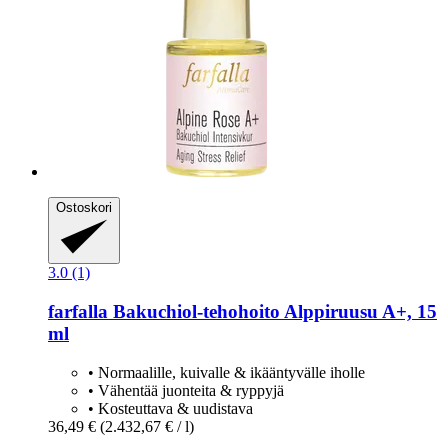
Ostoskori
3.0 (1)
farfalla
Bakuchiol-​tehohoito Alppiruusu A+, 15
ml
• Normaalille, kuivalle & ikääntyvälle iholle
• Vähentää juonteita & ryppyjä
• Kosteuttava & uudistava
36,49 €
(2.432,67 € / l)