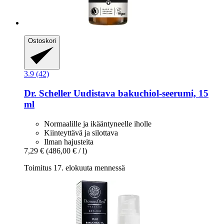
Ostoskori
3.9 (42)
Dr. Scheller
Uudistava bakuchiol-​seerumi, 15
ml
Normaalille ja ikääntyneelle iholle
Kiinteyttävä ja silottava
Ilman hajusteita
7,29 €
(486,00 € / l)
Toimitus 17. elokuuta mennessä