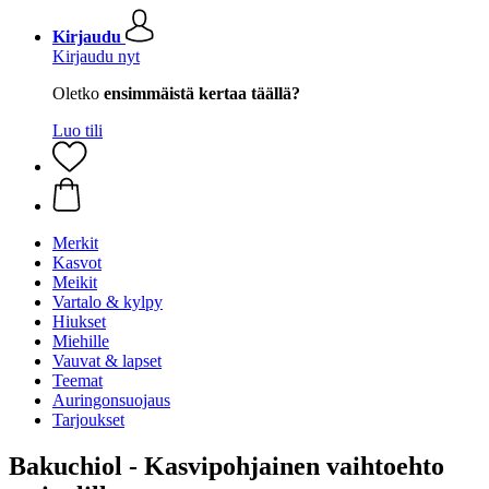
Kirjaudu
Kirjaudu nyt
Oletko
ensimmäistä kertaa täällä?
Luo tili
Merkit
Kasvot
Meikit
Vartalo & kylpy
Hiukset
Miehille
Vauvat & lapset
Teemat
Auringonsuojaus
Tarjoukset
Bakuchiol - Kasvipohjainen vaihtoehto