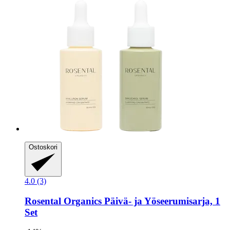
Ostoskori
4.0 (3)
Rosental Organics
Päivä-​ ja Yöseerumisarja, 1
Set