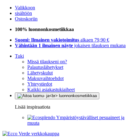
Valikkoon
sisältöön
Ostoskoriin
100% luonnonkosmetiikkaa
Suomi: Ilmainen vakiotoimitus
alkaen 79,90 €
Vähintään 1 ilmainen näyte
jokaisen tilauksen mukana
Tuki
Missä tilaukseni on?
Palautuslähetykset
Lähetyskulut
Maksuvaihtoehdot
Yhteystiedot
Kaikki asiakastukiaiheet
Lisää inspiraatiota
Ympäristöystävälliset pesuaineet ja
muuta