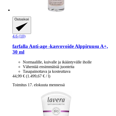
Ostoskori
4.6 (10)
farfalla
Anti-​age -​kasvovoide Alppiruusu A+,
30 ml
Normaalille, kuivalle ja ikääntyvälle iholle
Vähentää ensimmäisiä juonteita
Tasapainottava ja kosteuttava
44,99 €
(1.499,67 € / l)
Toimitus 17. elokuuta mennessä