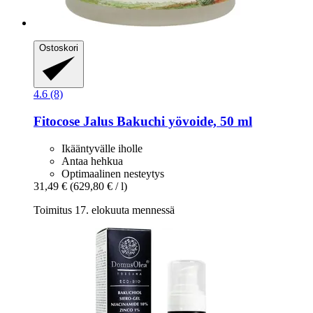
Ostoskori
4.6 (8)
Fitocose
Jalus Bakuchi yövoide, 50 ml
Ikääntyvälle iholle
Antaa hehkua
Optimaalinen nesteytys
31,49 €
(629,80 € / l)
Toimitus 17. elokuuta mennessä