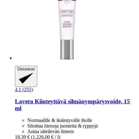
Ostoskori
4.1 (255)
Lavera
Kiinteyttävä silmänympärysvoide, 15
ml
Normaalille & ikääntyvälle iholle
Siloittaa hienoja juonteita & ryppyjä
Antaa säteilevän ilmeen
18,39 €
(1.226,00 € / l)