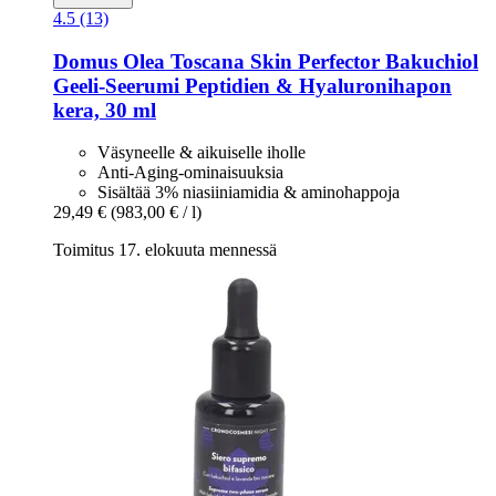
4.5 (13)
Domus Olea Toscana
Skin Perfector Bakuchiol
Geeli-​Seerumi Peptidien & Hyaluronihapon
kera, 30 ml
Väsyneelle & aikuiselle iholle
Anti-Aging-ominaisuuksia
Sisältää 3% niasiiniamidia & aminohappoja
29,49 €
(983,00 € / l)
Toimitus 17. elokuuta mennessä