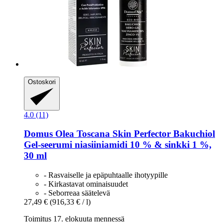
Ostoskori
4.0 (11)
Domus Olea Toscana
Skin Perfector Bakuchiol
Gel-​seerumi niasiiniamidi 10 % & sinkki 1 %,
30 ml
- Rasvaiselle ja epäpuhtaalle ihotyypille
- Kirkastavat ominaisuudet
- Seborreaa säätelevä
27,49 €
(916,33 € / l)
Toimitus 17. elokuuta mennessä