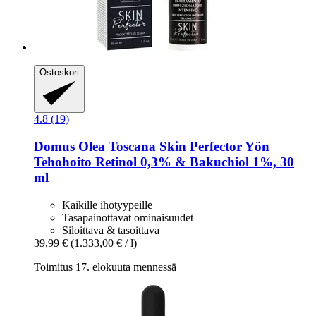
Ostoskori
4.8 (19)
Domus Olea Toscana
Skin Perfector Yön
Tehohoito Retinol 0,3% & Bakuchiol 1%, 30
ml
Kaikille ihotyypeille
Tasapainottavat ominaisuudet
Siloittava & tasoittava
39,99 €
(1.333,00 € / l)
Toimitus 17. elokuuta mennessä