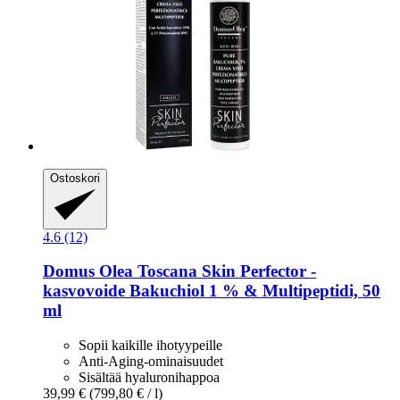
Ostoskori
4.6 (12)
Domus Olea Toscana
Skin Perfector -​
kasvovoide Bakuchiol 1 % & Multipeptidi, 50
ml
Sopii kaikille ihotyypeille
Anti-Aging-ominaisuudet
Sisältää hyaluronihappoa
39,99 €
(799,80 € / l)