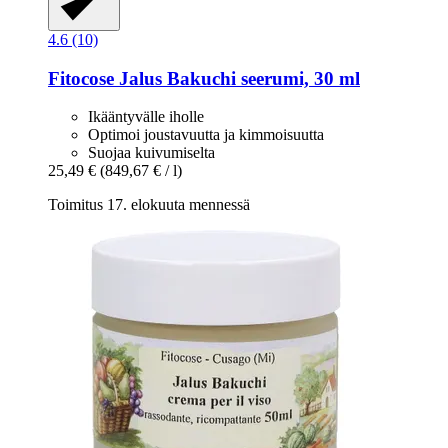
4.6 (10)
Fitocose
Jalus Bakuchi seerumi, 30 ml
Ikääntyvälle iholle
Optimoi joustavuutta ja kimmoisuutta
Suojaa kuivumiselta
25,49 €
(849,67 € / l)
Toimitus 17. elokuuta mennessä