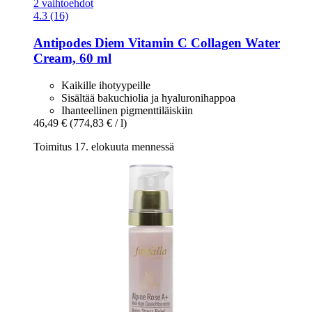
2 vaihtoehdot
4.3 (16)
Antipodes
Diem Vitamin C Collagen Water
Cream, 60 ml
Kaikille ihotyypeille
Sisältää bakuchiolia ja hyaluronihappoa
Ihanteellinen pigmenttiläiskiin
46,49 €
(774,83 € / l)
Toimitus 17. elokuuta mennessä