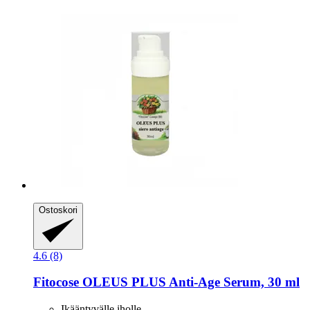
Ostoskori
4.6 (8)
Fitocose
OLEUS PLUS Anti-​Age Serum, 30 ml
Ikääntyvälle iholle