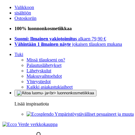
Valikkoon
sisältöön
Ostoskoriin
100% luonnonkosmetiikkaa
Suomi: Ilmainen vakiotoimitus
alkaen 79,90 €
Vähintään 1 ilmainen näyte
jokaisen tilauksen mukana
Tuki
Missä tilaukseni on?
Palautuslähetykset
Lähetyskulut
Maksuvaihtoehdot
Yhteystiedot
Kaikki asiakastukiaiheet
Lisää inspiraatiota
Ympäristöystävälliset pesuaineet ja muuta