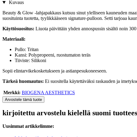
Kuvaus
Beauty & Glow -lahjapakkaus kutsuu sinut ylelliseen kauneuden m
suosituinta tuotetta, tyylikkääseen signature-pulloon. Setti tarjoaa kaun
Käyttösuositus:
Liuota päivittäin yhden annospussin sisältö noin 300 
Materiaali:
Pullo: Tritan
Kansi: Polypropeeni, ruostumaton teräs
Tiiviste: Silikoni
Sopii elintarvikekosketukseen ja astianpesukoneeseen.
Tärkeä huomautus:
Ei suositella käytettäväksi raskauden ja imetyks
Merkki:
BIOGENA AESTHETICS
Arvostele tämä tuote
kirjoitettu arvostelu kielellä suomi tu
Uusimmat artikkelimme: