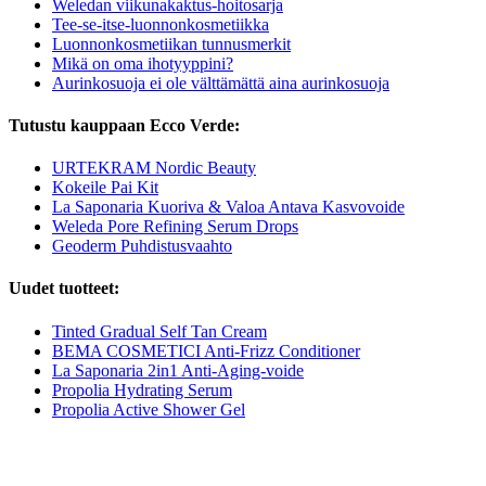
Weledan viikunakaktus-hoitosarja
Tee-se-itse-luonnonkosmetiikka
Luonnonkosmetiikan tunnusmerkit
Mikä on oma ihotyyppini?
Aurinkosuoja ei ole välttämättä aina aurinkosuoja
Tutustu kauppaan Ecco Verde:
URTEKRAM Nordic Beauty
Kokeile Pai Kit
La Saponaria Kuoriva & Valoa Antava Kasvovoide
Weleda Pore Refining Serum Drops
Geoderm Puhdistusvaahto
Uudet tuotteet:
Tinted Gradual Self Tan Cream
BEMA COSMETICI Anti-Frizz Conditioner
La Saponaria 2in1 Anti-Aging-voide
Propolia Hydrating Serum
Propolia Active Shower Gel