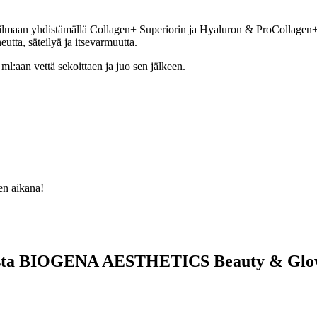
aailmaan yhdistämällä Collagen+ Superiorin ja Hyaluron & ProColl
eutta, säteilyä ja itsevarmuutta.
ml:aan vettä sekoittaen ja juo sen jälkeen.
en aikana!
otteesta BIOGENA AESTHETICS Beauty & Glo