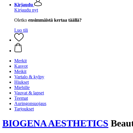
Kirjaudu
Kirjaudu nyt
Oletko
ensimmäistä kertaa täällä?
Luo tili
Merkit
Kasvot
Meikit
Vartalo & kylpy
Hiukset
Miehille
Vauvat & lapset
Teemat
Auringonsuojaus
Tarjoukset
BIOGENA AESTHETICS
Beaut