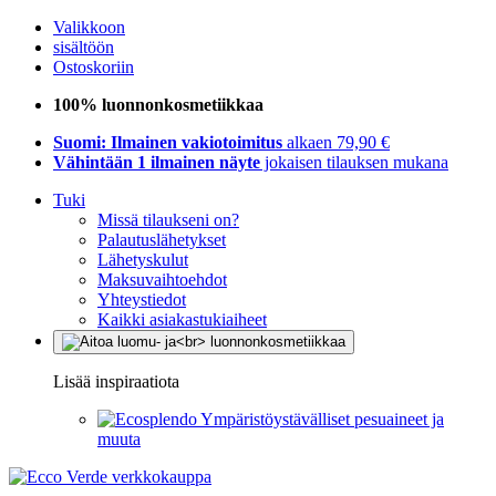
Valikkoon
sisältöön
Ostoskoriin
100% luonnonkosmetiikkaa
Suomi: Ilmainen vakiotoimitus
alkaen 79,90 €
Vähintään 1 ilmainen näyte
jokaisen tilauksen mukana
Tuki
Missä tilaukseni on?
Palautuslähetykset
Lähetyskulut
Maksuvaihtoehdot
Yhteystiedot
Kaikki asiakastukiaiheet
Lisää inspiraatiota
Ympäristöystävälliset pesuaineet ja
muuta