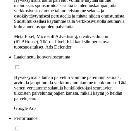
Hyväksymällä nämä palvelut voimme näyttää sinulle
mainoksia, sponsoroitua sisältöä tai alennuskampanjoita
verkkosivustostamme tai tuotteistamme selaus- ja
ostokäyttäytymisesi perusteella ja mitata niiden onnistumista.
Suostumuksellasi käytämme tällä verkkosivustolla seuraavia
kolmannen osapuolen palveluita:
Meta-Pixel, Microsoft Advertising, creativecdn.com
(RTBHouse), TikTok Pixel, Klikkauksiin perustuvat
tuotesuositukset, Ads Defender
Laajennettu konversioseuranta
Hyväksymällä tämän palvelun voimme paremmin seurata,
arvioida ja optimoida verkkomainontamme tehokkuutta. Tätä
varten vertaamme salattuja henkilötietojasi seuraavien
ulkoisten palveluntarjoajien kanssa, mikäli käytät jo heidän
palvelujaan:
Google Ads
Performance