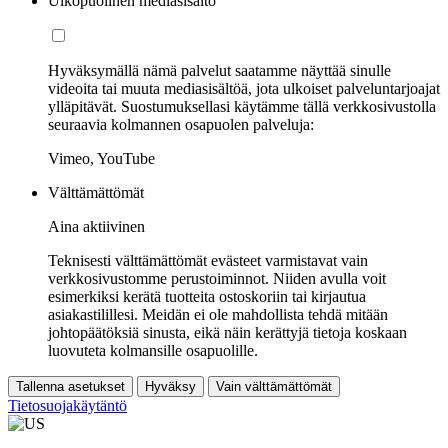
Ulkopuolinen mediasisältö
Hyväksymällä nämä palvelut saatamme näyttää sinulle
videoita tai muuta mediasisältöä, jota ulkoiset palveluntarjoajat
ylläpitävät. Suostumuksellasi käytämme tällä verkkosivustolla
seuraavia kolmannen osapuolen palveluja:
Vimeo, YouTube
Välttämättömät
Aina aktiivinen
Teknisesti välttämättömät evästeet varmistavat vain
verkkosivustomme perustoiminnot. Niiden avulla voit
esimerkiksi kerätä tuotteita ostoskoriin tai kirjautua
asiakastilillesi. Meidän ei ole mahdollista tehdä mitään
johtopäätöksiä sinusta, eikä näin kerättyjä tietoja koskaan
luovuteta kolmansille osapuolille.
Tallenna asetukset
Hyväksy
Vain välttämättömät
Tietosuojakäytäntö