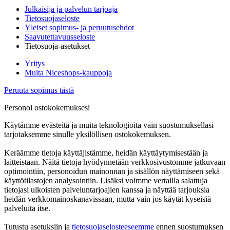
Julkaisija ja palvelun tarjoaja
Tietosuojaseloste
Yleiset sopimus- ja peruutusehdot
Saavutettavuusseloste
Tietosuoja-asetukset
Yritys
Muita Niceshops-kauppoja
Peruuta sopimus tästä
Personoi ostokokemuksesi
Käytämme evästeitä ja muita teknologioita vain suostumuksellasi
tarjotaksemme sinulle yksilöllisen ostokokemuksen.
Keräämme tietoja käyttäjistämme, heidän käyttäytymisestään ja
laitteistaan. Näitä tietoja hyödynnetään verkkosivustomme jatkuvaan
optimointiin, personoidun mainonnan ja sisällön näyttämiseen sekä
käyttötilastojen analysointiin. Lisäksi voimme vertailla salattuja
tietojasi ulkoisten palveluntarjoajien kanssa ja näyttää tarjouksia
heidän verkkomainoskanavissaan, mutta vain jos käytät kyseisiä
palveluita itse.
Tutustu asetuksiin ja
tietosuojaselosteeseemme
ennen suostumuksen