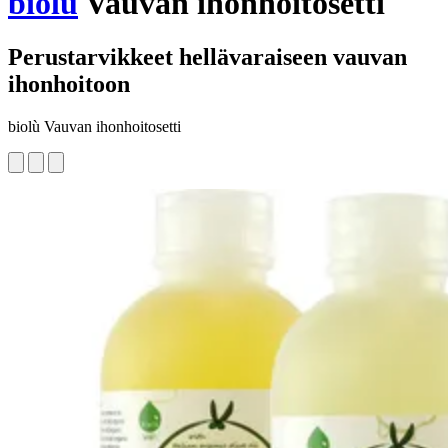
biolù
Vauvan ihonhoitosetti
Perustarvikkeet hellävaraiseen vauvan
ihonhoitoon
biolù Vauvan ihonhoitosetti