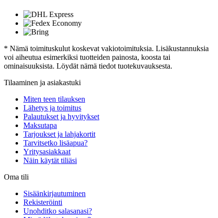
* Nämä toimituskulut koskevat vakiotoimituksia. Lisäkustannuksia
voi aiheutua esimerkiksi tuotteiden painosta, koosta tai
ominaisuuksista. Löydät nämä tiedot tuotekuvauksesta.
Tilaaminen ja asiakastuki
Miten teen tilauksen
Lähetys ja toimitus
Palautukset ja hyvitykset
Maksutapa
Tarjoukset ja lahjakortit
Tarvitsetko lisäapua?
Yritysasiakkaat
Näin käytät tiliäsi
Oma tili
Sisäänkirjautuminen
Rekisteröinti
Unohditko salasanasi?