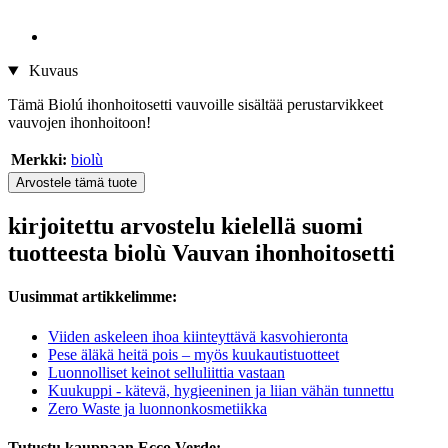
Kuvaus
Tämä Biolú ihonhoitosetti vauvoille sisältää perustarvikkeet
vauvojen ihonhoitoon!
Merkki:
biolù
Arvostele tämä tuote
kirjoitettu arvostelu kielellä suomi
tuotteesta biolù Vauvan ihonhoitosetti
Uusimmat artikkelimme:
Viiden askeleen ihoa kiinteyttävä kasvohieronta
Pese äläkä heitä pois – myös kuukautistuotteet
Luonnolliset keinot selluliittia vastaan
Kuukuppi - kätevä, hygieeninen ja liian vähän tunnettu
Zero Waste ja luonnonkosmetiikka
Tutustu kauppaan Ecco Verde: