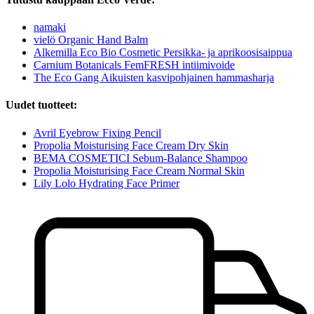
namaki
vielö Organic Hand Balm
Alkemilla Eco Bio Cosmetic Persikka- ja aprikoosisaippua
Carnium Botanicals FemFRESH intiimivoide
The Eco Gang Aikuisten kasvipohjainen hammasharja
Uudet tuotteet:
Avril Eyebrow Fixing Pencil
Propolia Moisturising Face Cream Dry Skin
BEMA COSMETICI Sebum-Balance Shampoo
Propolia Moisturising Face Cream Normal Skin
Lily Lolo Hydrating Face Primer