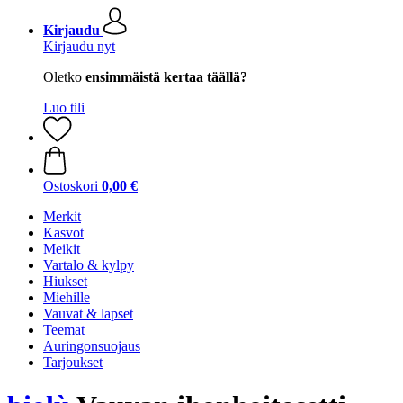
Kirjaudu
Kirjaudu nyt
Oletko
ensimmäistä kertaa täällä?
Luo tili
Ostoskori
0,00 €
Merkit
Kasvot
Meikit
Vartalo & kylpy
Hiukset
Miehille
Vauvat & lapset
Teemat
Auringonsuojaus
Tarjoukset