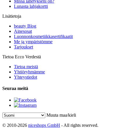
Missä lähetykseni on?
Lunasta lahjakortti
Lisätietoja
beauty Blog
Ainesosat
Luonnonkosmetiikkasertifikaatit
Me ja ympäristömme
Tarjoukset
Tietoa Ecco Verdestä
Tietoa meistä
Yhtiöryhmämme
Yhteystiedot
Seuraa meitä
Muuta maa/kieli
© 2010-2026
niceshops GmbH
- All rights reserved.