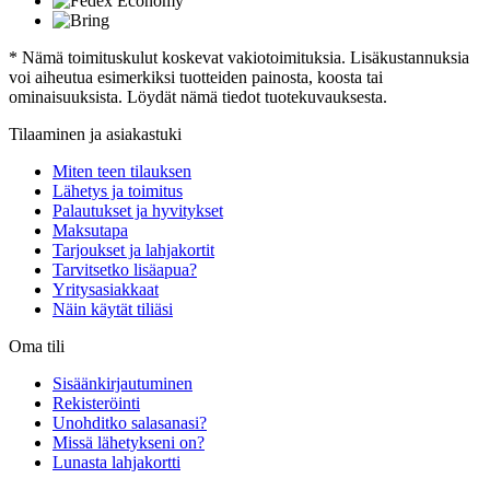
* Nämä toimituskulut koskevat vakiotoimituksia. Lisäkustannuksia
voi aiheutua esimerkiksi tuotteiden painosta, koosta tai
ominaisuuksista. Löydät nämä tiedot tuotekuvauksesta.
Tilaaminen ja asiakastuki
Miten teen tilauksen
Lähetys ja toimitus
Palautukset ja hyvitykset
Maksutapa
Tarjoukset ja lahjakortit
Tarvitsetko lisäapua?
Yritysasiakkaat
Näin käytät tiliäsi
Oma tili
Sisäänkirjautuminen
Rekisteröinti
Unohditko salasanasi?
Missä lähetykseni on?
Lunasta lahjakortti