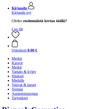
Kirjaudu
Kirjaudu nyt
Oletko
ensimmäistä kertaa täällä?
Luo tili
Ostoskori
0,00 €
Merkit
Kasvot
Meikit
Vartalo & kylpy
Hiukset
Miehille
Vauvat & lapset
Teemat
Auringonsuojaus
Tarjoukset