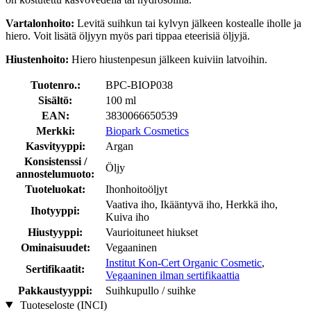
Vartalonhoito:
Levitä suihkun tai kylvyn jälkeen kostealle iholle ja
hiero. Voit lisätä öljyyn myös pari tippaa eteerisiä öljyjä.
Hiustenhoito:
Hiero hiustenpesun jälkeen kuiviin latvoihin.
Tuotenro.:
BPC-BIOP038
Sisältö:
100 ml
EAN:
3830066650539
Merkki:
Biopark Cosmetics
Kasvityyppi:
Argan
Konsistenssi /
Öljy
annostelumuoto:
Tuoteluokat:
Ihonhoitoöljyt
Vaativa iho, Ikääntyvä iho, Herkkä iho,
Ihotyyppi:
Kuiva iho
Hiustyyppi:
Vaurioituneet hiukset
Ominaisuudet:
Vegaaninen
Institut Kon-Cert Organic Cosmetic
,
Sertifikaatit:
Vegaaninen ilman sertifikaattia
Pakkaustyyppi:
Suihkupullo / suihke
Tuoteseloste (INCI)