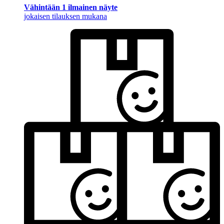
Vähintään 1 ilmainen näyte
jokaisen tilauksen mukana