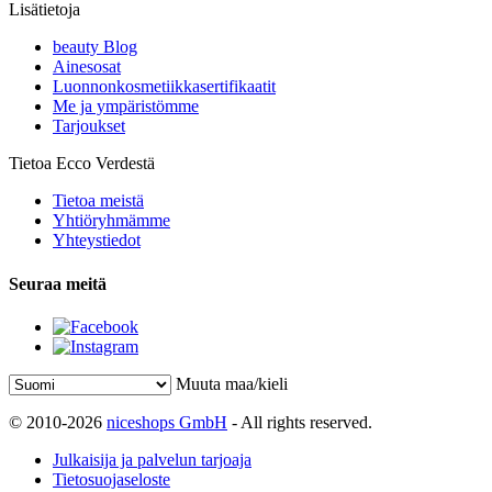
Lisätietoja
beauty Blog
Ainesosat
Luonnonkosmetiikkasertifikaatit
Me ja ympäristömme
Tarjoukset
Tietoa Ecco Verdestä
Tietoa meistä
Yhtiöryhmämme
Yhteystiedot
Seuraa meitä
Muuta maa/kieli
© 2010-2026
niceshops GmbH
- All rights reserved.
Julkaisija ja palvelun tarjoaja
Tietosuojaseloste