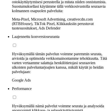
ostokäyttäytymisesi perusteella ja mitata niiden onnistumista.
Suostumuksellasi käytämme tällä verkkosivustolla seuraavia
kolmannen osapuolen palveluita:
Meta-Pixel, Microsoft Advertising, creativecdn.com
(RTBHouse), TikTok Pixel, Klikkauksiin perustuvat
tuotesuositukset, Ads Defender
Laajennettu konversioseuranta
Hyväksymällä tämän palvelun voimme paremmin seurata,
arvioida ja optimoida verkkomainontamme tehokkuutta. Tätä
varten vertaamme salattuja henkilötietojasi seuraavien
ulkoisten palveluntarjoajien kanssa, mikäli käytät jo heidän
palvelujaan:
Google Ads
Performance
Hyväksymällä nämä palvelut voimme seurata ja analysoida
anonyymisti klikkaus- ja selauskäyttäytymistä