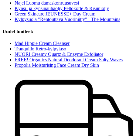
Najel Luomu damaskonruusuvesi
Kynsi- ja kynsinauhaöljy Peltokorte & Risiiniöljy
Green Skincare JEUNESSE+ Day Cream
Kylpysuola "Rentouttava Vuoriniitty" - The Mountains
Uudet tuotteet:
Mad Hippie Cream Cleanser
Tranquillo Retro-kylpytaso
NUORI Creamy Quartz & Enzyme Exfoliator
FREE! Organics Natural Deodorant Cream Salty Waves
Propolia Moisturising Face Cream Dry Skin