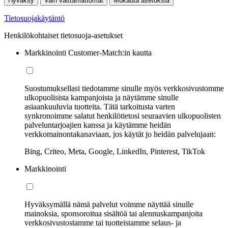
Hyväksy
Vain välttämättömät
Mukauta asetuksia
Tietosuojakäytäntö
Henkilökohtaiset tietosuoja-asetukset
Markkinointi Customer-Match:in kautta
Suostumuksellasi tiedotamme sinulle myös verkkosivustomme
ulkopuolisista kampanjoista ja näytämme sinulle
asiaankuuluvia tuotteita. Tätä tarkoitusta varten
synkronoimme salatut henkilötietosi seuraavien ulkopuolisten
palveluntarjoajien kanssa ja käytämme heidän
verkkomainontakanaviaan, jos käytät jo heidän palvelujaan:
Bing, Criteo, Meta, Google, LinkedIn, Pinterest, TikTok
Markkinointi
Hyväksymällä nämä palvelut voimme näyttää sinulle
mainoksia, sponsoroitua sisältöä tai alennuskampanjoita
verkkosivustostamme tai tuotteistamme selaus- ja