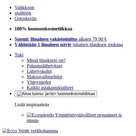
Valikkoon
sisältöön
Ostoskoriin
100% luonnonkosmetiikkaa
Suomi: Ilmainen vakiotoimitus
alkaen 79,90 €
Vähintään 1 ilmainen näyte
jokaisen tilauksen mukana
Tuki
Missä tilaukseni on?
Palautuslähetykset
Lähetyskulut
Maksuvaihtoehdot
Yhteystiedot
Kaikki asiakastukiaiheet
Lisää inspiraatiota
Ympäristöystävälliset pesuaineet ja
muuta