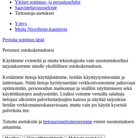
Yleiset sopimus- ja peruutusehdot
Saavutettavuusseloste
Tietosuoja-asetukset
Yritys
Muita Niceshops-kauppoja
Peruuta sopimus tästä
Personoi ostokokemuksesi
Käytämme evästeitä ja muita teknologioita vain suostumuksellasi
tarjotaksemme sinulle yksilöllisen ostokokemuksen.
Keräämme tietoja käyttäjistämme, heidän käyttäytymisestään ja
laitteistaan. Näitä tietoja hyödynnetään verkkosivustomme jatkuvaan
optimointiin, personoidun mainonnan ja sisällön näyttämiseen sekä
käyttötilastojen analysointiin. Lisäksi voimme vertailla salattuja
tietojasi ulkoisten palveluntarjoajien kanssa ja näyttää tarjouksia
heidän verkkomainoskanavissaan, mutta vain jos käytät kyseisiä
palveluita itse.
Tutustu asetuksiin ja
tietosuojaselosteeseemme
ennen suostumuksen
antamista.