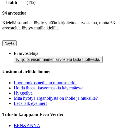
1 tähti
1
(1%)
94
arvostelua
Kielellä suomi ei löydy yhtään kirjoitettua arvostelua, mutta 53
arvostelua löytyy muilla kielillä.
Näytä
Ei arvosteluja
Kirjoita ensimmäinen arvostelu tästä tuotteesta.
Uusimmat artikkelimme:
Luonnonkosmetiikan tunnusmerkit
Hoida ihoasi kasvomaskia käytettäessä
Hyggeilyä
Mitä hyötyä arganöljystä on iholle ja hiuksille?
Let's talk eyeliner!
Tutustu kauppaan Ecco Verde:
BEN&ANNA