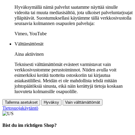
Hyväksymällä nämä palvelut saatamme näyttää sinulle
videoita tai muuta mediasisältöä, jota ulkoiset palveluntarjoajat
ylläpitävät. Suostumuksellasi käytämme tällä verkkosivustolla
seuraavia kolmannen osapuolen palveluja:
Vimeo, YouTube
Välttämättömät
Aina aktiivinen
Teknisesti välttämättömät evästeet varmistavat vain
verkkosivustomme perustoiminnot. Niiden avulla voit
esimerkiksi kerätä tuotteita ostoskoriin tai kirjautua
asiakastilillesi. Meidän ei ole mahdollista tehdä mitään
johtopäätöksiä sinusta, eikä näin kerättyjä tietoja koskaan
luovuteta kolmansille osapuolille.
Tallenna asetukset
Hyväksy
Vain välttämättömät
Tietosuojakäytäntö
Bist du im richtigen Shop?