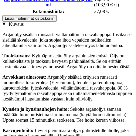
ml
(103,90 € / l)
Kokonaishinta:
27,08 €
Lisää molemmat ostoskoriin
Kuvaus
Arganöljy sisältää runsaasti välttämättömiä rasvahappoja. Lisäksi se
sisältää skvaleenia, joka suojaa ihoa vapaiden radikaalien
aiheuttamilta vaurioilta. Arganöljy säätelee myös talintuotantoa.
Tuotekuvaus:
Kylmäpuristettu öljy arganin siemenistä. Öljy on
kullankeltaista ja tuoksuu kevyesti pähkinäiseltä. Se on erittäin
kosteuttavaa ja imeytyy nopeasti. Arganöljy on erittäin nestemäistä.
Arvokkaat ainesosat:
Arganöljy sisältää erityisen runsaasti
luonnollisia tokoferoleja (E-vitamiini), fenoleja ja fenolihappoa,
karotenoideja, fytoskvaleenia, välttämättömiä rasvahappoja, 80 %
tyydyttymättömiä rasvahappoja sekä uuttamismenetelmästä riippuen
kestävämpi hapattumista vastaan kuin oliiviöljy.
Kynsien ja kynsinauhojen hoito:
Sekoita arganöljyä samaan
määrään tuorepuristettua sitruunamehua (käytä luomusitruunoita).
Upota sormet 15 minuutiksi seokseen. Tee hoito kerran viikossa.
Kasvojenhoito:
Levitä pieni määrä öljyä puhdistetulle iholle, joka
on kostutettu kasvovedellä tai hydrosolilla.