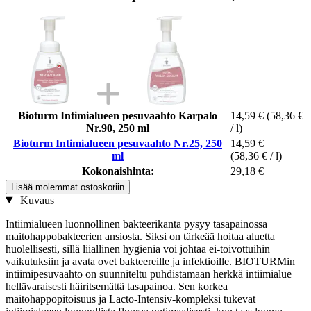
Bioturm Intimialueen pesuvaahto Karpalo
14,59 €
(58,36 €
Nr.90, 250 ml
/ l)
Bioturm Intimialueen pesuvaahto Nr.25, 250
14,59 €
ml
(58,36 € / l)
Kokonaishinta:
29,18 €
Lisää molemmat ostoskoriin
Kuvaus
Intiimialueen luonnollinen bakteerikanta pysyy tasapainossa
maitohappobakteerien ansiosta. Siksi on tärkeää hoitaa aluetta
huolellisesti, sillä liiallinen hygienia voi johtaa ei-toivottuihin
vaikutuksiin ja avata ovet bakteereille ja infektioille. BIOTURMin
intiimipesuvaahto on suunniteltu puhdistamaan herkkä intiimialue
hellävaraisesti häiritsemättä tasapainoa. Sen korkea
maitohappopitoisuus ja Lacto-Intensiv-kompleksi tukevat