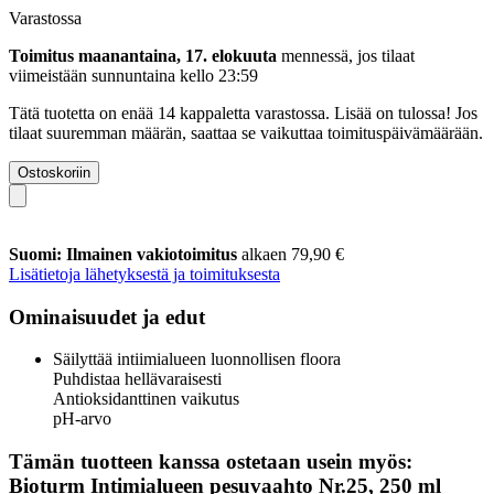
Varastossa
Toimitus maanantaina, 17. elokuuta
mennessä, jos tilaat
viimeistään
sunnuntaina kello 23:59
Tätä tuotetta on enää 14 kappaletta varastossa. Lisää on tulossa! Jos
tilaat suuremman määrän, saattaa se vaikuttaa toimituspäivämäärään.
Ostoskoriin
Suomi: Ilmainen vakiotoimitus
alkaen 79,90 €
Lisätietoja lähetyksestä ja toimituksesta
Ominaisuudet ja edut
Säilyttää intiimialueen luonnollisen floora
Puhdistaa hellävaraisesti
Antioksidanttinen vaikutus
pH-arvo
Tämän tuotteen kanssa ostetaan usein myös:
Bioturm Intimialueen pesuvaahto Nr.25, 250 ml