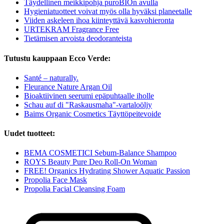
Täydellinen meikkipohja puroBIOn avulla
Hygieniatuotteet voivat myös olla hyväksi planeetalle
Viiden askeleen ihoa kiinteyttävä kasvohieronta
URTEKRAM Fragrance Free
Tietämisen arvoista deodoranteista
Tutustu kauppaan Ecco Verde:
Santé – naturally.
Fleurance Nature Argan Oil
Bioaktiivinen seerumi epäpuhtaalle iholle
Schau auf di "Raskausmaha"-vartaloöljy
Baims Organic Cosmetics Täyttöpeitevoide
Uudet tuotteet:
BEMA COSMETICI Sebum-Balance Shampoo
ROYS Beauty Pure Deo Roll-On Woman
FREE! Organics Hydrating Shower Aquatic Passion
Propolia Face Mask
Propolia Facial Cleansing Foam