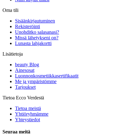
Oma tili
Sisäänkirjautuminen
Rekisteröinti
Unohditko salasanasi?
Missä lähetykseni on?
Lunasta lahjakortti
Lisätietoja
beauty Blog
Ainesosat
Luonnonkosmetiikkasertifikaatit
Me ja ympäristömme
Tarjoukset
Tietoa Ecco Verdestä
Tietoa meistä
Yhtiöryhmämme
Yhteystiedot
Seuraa meitä