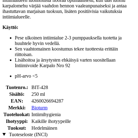
intiimialueen luonnollista flooraa optimaalisesti, kun taas luomu
karpalomehu värjää vaahdon hennon vaaleanpunaiseksi ja antaa
ihastuttavan marjaisan tuoksun, lisäten positiivisia vaikutuksia
intiimialueelle.
Käyttö:
Pese ulkoinen intiimialue 2-3 pumppauksella tuotetta ja
huuhtele hyvin vedellä.
Sen vaahtomainen koostumus tekee tuotteesta erittäin
riittoisan.
Lisähoitoa ja ärsytysten ehkäisyä varten suositellaan
Intiimivoide Karpalo Nro 92
pH-arvo <5
Tuotenro.:
BIT-428
Sisältö:
250 ml
EAN:
4260026694287
Merkki:
Bioturm
Tuoteluokat:
Intiimihygienia
Ihotyyppi:
Kaikille ihotyypeille
Tuoksut:
Hedelmäinen
Tuoteseloste (INCI)