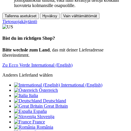
johtopäätöksiä sinusta, eikä näin kerättyjä tietoja koskaan
luovuteta kolmansille osapuolille.
Tallenna asetukset
Hyväksy
Vain välttämättömät
Tietosuojakäytäntö
Bist du im richtigen Shop?
Bitte wechsle zum Land
, das mit deiner Lieferadresse
übereinstimmt.
Zu Ecco Verde International (English)
Anderes Lieferland wählen
International (English)
Österreich
Italia
Deutschland
Great Britain
España
Slovenija
France
România