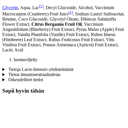
[1]
Glycerin
, Aqua, Lac
, Decyl Glucoside, Alcohol, Vaccinium
[1]
Macrocarpon (Cranberry) Fruit Juice
, Sodium Lauryl Sulfoacetat,
Betaine, Coco Glucoside, Glyceryl Oleate, Hibiscus Sabdariffa
Flower Extract,
Citrus Bergamia Fruit Oil
, Vaccinium
Angustifolium (Blueberry) Fruit Extract, Pyrus Malus (Apple) Fruit
Extract, Vanilla Planifolia (Vanille) Fruit Extract, Rubus Idaeus
(Himbeere) Leaf Extract, Rubus Fruticosus Fruit Extract, Vitis
Vinifera Fruit Extract, Prunus Armeniaca (Apricot) Fruit Extract,
Lactic Acid
luomuviljelty
Tietoja Lacto-Intensiv-yhdistelmästä
Tietoa ilmastoneutraaliudesta
Oikeudelliset tiedot
Sopii hyvin tähän