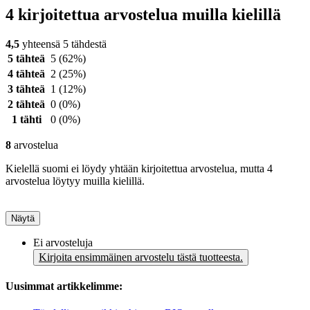
4 kirjoitettua arvostelua muilla kielillä
4,5
yhteensä 5 tähdestä
5 tähteä
5
(62%)
4 tähteä
2
(25%)
3 tähteä
1
(12%)
2 tähteä
0
(0%)
1 tähti
0
(0%)
8
arvostelua
Kielellä suomi ei löydy yhtään kirjoitettua arvostelua, mutta 4
arvostelua löytyy muilla kielillä.
Näytä
Ei arvosteluja
Kirjoita ensimmäinen arvostelu tästä tuotteesta.
Uusimmat artikkelimme: