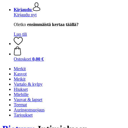
Kirjaudu
Kirjaudu nyt
Oletko
ensimmäistä kertaa täällä?
Luo tili
Ostoskori
0,00 €
Merkit
Kasvot
Meikit
Vartalo & kylpy
Hiukset
Miehille
Vauvat & lapset
Teemat
Auringonsuojaus
Tarjoukset