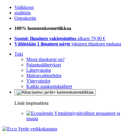
Valikkoon
sisältöön
Ostoskoriin
100% luonnonkosmetiikkaa
Suomi: Ilmainen vakiotoimitus
alkaen 79,90 €
Vähintään 1 ilmainen näyte
jokaisen tilauksen mukana
Tuki
Missä tilaukseni on?
Palautuslähetykset
Lähetyskulut
Maksuvaihtoehdot
Yhteystiedot
Kaikki asiakastukiaiheet
Lisää inspiraatiota
Ympäristöystävälliset pesuaineet ja
muuta