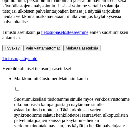
optimointiin, personoidun mainonnan ja sisällön näyttämiseen sekä
käyttötilastojen analysointiin. Lisäksi voimme vertailla salattuja
tietojasi ulkoisten palveluntarjoajien kanssa ja näyttää tarjouksia
heidän verkkomainoskanavissaan, mutta vain jos käytät kyseisiä
palveluita itse.
Tutustu asetuksiin ja
tietosuojaselosteeseemme
ennen suostumuksen
antamista.
Hyväksy
Vain välttämättömät
Mukauta asetuksia
Tietosuojakäytäntö
Henkilökohtaiset tietosuoja-asetukset
Markkinointi Customer-Match:in kautta
Suostumuksellasi tiedotamme sinulle myös verkkosivustomme
ulkopuolisista kampanjoista ja näytämme sinulle
asiaankuuluvia tuotteita. Tätä tarkoitusta varten
synkronoimme salatut henkilötietosi seuraavien ulkopuolisten
palveluntarjoajien kanssa ja käytämme heidän
verkkomainontakanaviaan, jos käytät jo heidän palvelujaan: