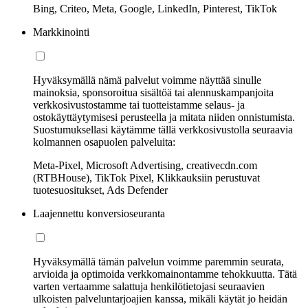
Bing, Criteo, Meta, Google, LinkedIn, Pinterest, TikTok
Markkinointi
Hyväksymällä nämä palvelut voimme näyttää sinulle
mainoksia, sponsoroitua sisältöä tai alennuskampanjoita
verkkosivustostamme tai tuotteistamme selaus- ja
ostokäyttäytymisesi perusteella ja mitata niiden onnistumista.
Suostumuksellasi käytämme tällä verkkosivustolla seuraavia
kolmannen osapuolen palveluita:
Meta-Pixel, Microsoft Advertising, creativecdn.com
(RTBHouse), TikTok Pixel, Klikkauksiin perustuvat
tuotesuositukset, Ads Defender
Laajennettu konversioseuranta
Hyväksymällä tämän palvelun voimme paremmin seurata,
arvioida ja optimoida verkkomainontamme tehokkuutta. Tätä
varten vertaamme salattuja henkilötietojasi seuraavien
ulkoisten palveluntarjoajien kanssa, mikäli käytät jo heidän