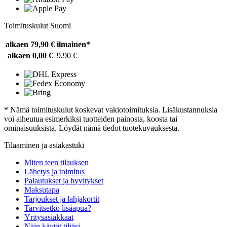
Toimituskulut Suomi
alkaen 79,90 €
ilmainen*
alkaen 0,00 €
9,90 €
* Nämä toimituskulut koskevat vakiotoimituksia. Lisäkustannuksia
voi aiheutua esimerkiksi tuotteiden painosta, koosta tai
ominaisuuksista. Löydät nämä tiedot tuotekuvauksesta.
Tilaaminen ja asiakastuki
Miten teen tilauksen
Lähetys ja toimitus
Palautukset ja hyvitykset
Maksutapa
Tarjoukset ja lahjakortit
Tarvitsetko lisäapua?
Yritysasiakkaat
Näin käytät tiliäsi