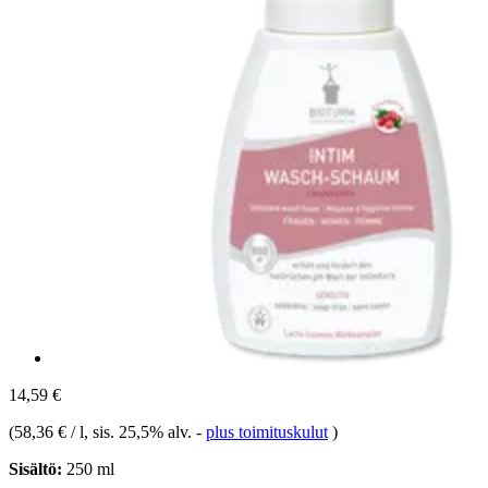
14,59 €
(
58,36 € / l
, sis. 25,5% alv.
-
plus toimituskulut
)
Sisältö:
250 ml