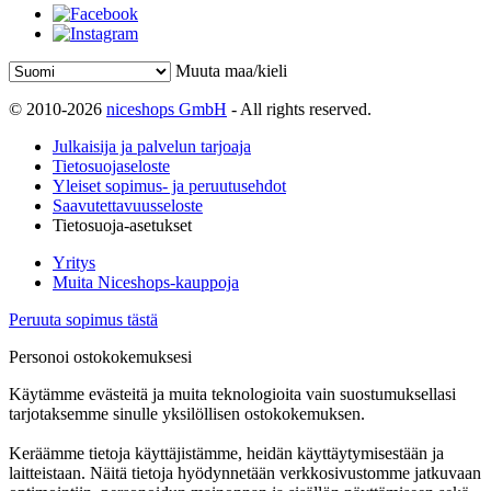
Muuta maa/kieli
© 2010-2026
niceshops GmbH
- All rights reserved.
Julkaisija ja palvelun tarjoaja
Tietosuojaseloste
Yleiset sopimus- ja peruutusehdot
Saavutettavuusseloste
Tietosuoja-asetukset
Yritys
Muita Niceshops-kauppoja
Peruuta sopimus tästä
Personoi ostokokemuksesi
Käytämme evästeitä ja muita teknologioita vain suostumuksellasi
tarjotaksemme sinulle yksilöllisen ostokokemuksen.
Keräämme tietoja käyttäjistämme, heidän käyttäytymisestään ja
laitteistaan. Näitä tietoja hyödynnetään verkkosivustomme jatkuvaan