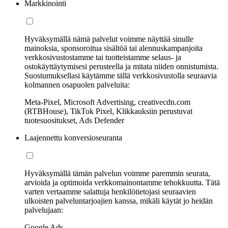
Markkinointi
Hyväksymällä nämä palvelut voimme näyttää sinulle
mainoksia, sponsoroitua sisältöä tai alennuskampanjoita
verkkosivustostamme tai tuotteistamme selaus- ja
ostokäyttäytymisesi perusteella ja mitata niiden onnistumista.
Suostumuksellasi käytämme tällä verkkosivustolla seuraavia
kolmannen osapuolen palveluita:
Meta-Pixel, Microsoft Advertising, creativecdn.com
(RTBHouse), TikTok Pixel, Klikkauksiin perustuvat
tuotesuositukset, Ads Defender
Laajennettu konversioseuranta
Hyväksymällä tämän palvelun voimme paremmin seurata,
arvioida ja optimoida verkkomainontamme tehokkuutta. Tätä
varten vertaamme salattuja henkilötietojasi seuraavien
ulkoisten palveluntarjoajien kanssa, mikäli käytät jo heidän
palvelujaan:
Google Ads