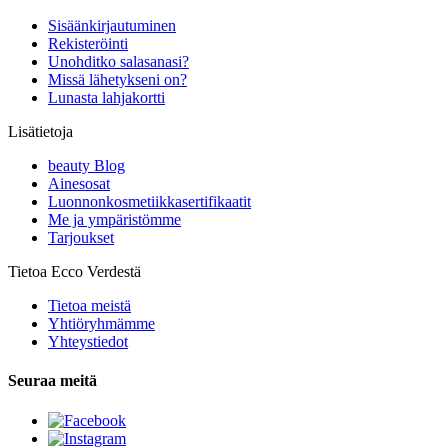
Sisäänkirjautuminen
Rekisteröinti
Unohditko salasanasi?
Missä lähetykseni on?
Lunasta lahjakortti
Lisätietoja
beauty Blog
Ainesosat
Luonnonkosmetiikkasertifikaatit
Me ja ympäristömme
Tarjoukset
Tietoa Ecco Verdestä
Tietoa meistä
Yhtiöryhmämme
Yhteystiedot
Seuraa meitä