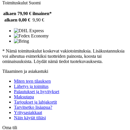
Toimituskulut Suomi
alkaen 79,90 €
ilmainen*
alkaen 0,00 €
9,90 €
* Nämä toimituskulut koskevat vakiotoimituksia. Lisäkustannuksia
voi aiheutua esimerkiksi tuotteiden painosta, koosta tai
ominaisuuksista. Löydät nämä tiedot tuotekuvauksesta.
Tilaaminen ja asiakastuki
Miten teen tilauksen
Lähetys ja toimitus
Palautukset ja hyvitykset
Maksutapa
Tarjoukset ja lahjakortit
Tarvitsetko lisäapua?
Yritysasiakkaat
Näin käytät tiliäsi
Oma tili