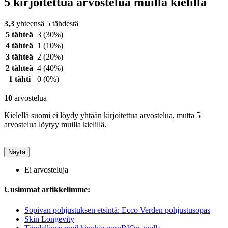
5 kirjoitettua arvostelua muilla kielillä
3,3
yhteensä 5 tähdestä
5 tähteä
3
(30%)
4 tähteä
1
(10%)
3 tähteä
2
(20%)
2 tähteä
4
(40%)
1 tähti
0
(0%)
10
arvostelua
Kielellä suomi ei löydy yhtään kirjoitettua arvostelua, mutta 5
arvostelua löytyy muilla kielillä.
Näytä
Ei arvosteluja
Uusimmat artikkelimme:
Sopivan pohjustuksen etsintä: Ecco Verden pohjustusopas
Skin Longevity