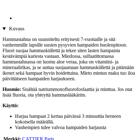
Kuvaus
Hammastahna on suunniteltu erityisesti 7-vuotiaille ja sitä
vanhemmille lapsille uusien pysyvien hampaiden huolenpitoon.
Fluori suojaa hammaskiillettä ja tekee siten lasten hampaista
kestävämpiä kariesta vastaan. Miedossa, sulfaatittomassa
hammastahnassa on luomu aloe veraa, joka on vitamiini- ja
mineraalirikas, ja se auttaa suojaamaan hammaskiillettä ja pitämään
ikenet sekä hampaat hyvin hoidettuina. Mieto mintun maku tuo iloa
päivittäiseen hampaiden harjaukseen.
Huomio:
Sisältää natriummonofluorofosfaattia ja minttua. Jos otat
lisää fluoria, ota yhteyttä hammaslääkäriin.
Käyttö:
Harjaa hampaat 2 kertaa päivässä 3 minuuttia herneen
kokoisella määrällä.
Vanhempien tulee valvoa hampaiden harjausta
Merkki:
CATTIER Paris