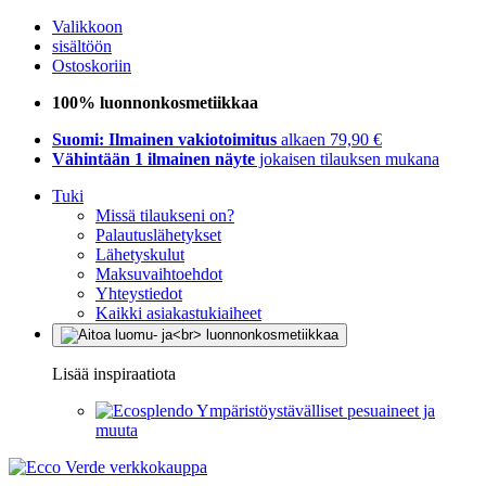
Valikkoon
sisältöön
Ostoskoriin
100% luonnonkosmetiikkaa
Suomi: Ilmainen vakiotoimitus
alkaen 79,90 €
Vähintään 1 ilmainen näyte
jokaisen tilauksen mukana
Tuki
Missä tilaukseni on?
Palautuslähetykset
Lähetyskulut
Maksuvaihtoehdot
Yhteystiedot
Kaikki asiakastukiaiheet
Lisää inspiraatiota
Ympäristöystävälliset pesuaineet ja
muuta