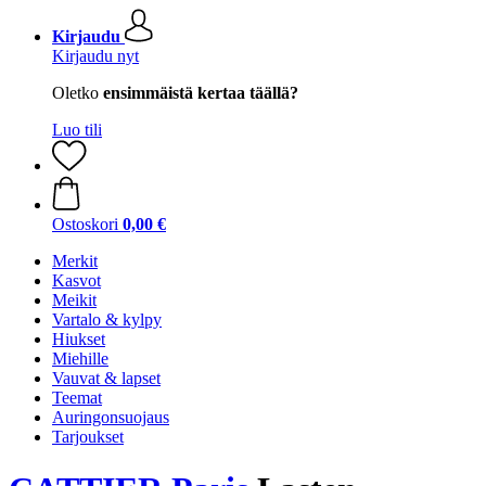
Kirjaudu
Kirjaudu nyt
Oletko
ensimmäistä kertaa täällä?
Luo tili
Ostoskori
0,00 €
Merkit
Kasvot
Meikit
Vartalo & kylpy
Hiukset
Miehille
Vauvat & lapset
Teemat
Auringonsuojaus
Tarjoukset