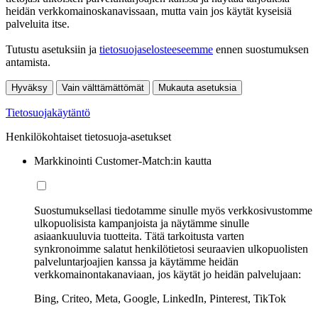
heidän verkkomainoskanavissaan, mutta vain jos käytät kyseisiä
palveluita itse.
Tutustu asetuksiin ja
tietosuojaselosteeseemme
ennen suostumuksen
antamista.
Hyväksy
Vain välttämättömät
Mukauta asetuksia
Tietosuojakäytäntö
Henkilökohtaiset tietosuoja-asetukset
Markkinointi Customer-Match:in kautta
Suostumuksellasi tiedotamme sinulle myös verkkosivustomme
ulkopuolisista kampanjoista ja näytämme sinulle
asiaankuuluvia tuotteita. Tätä tarkoitusta varten
synkronoimme salatut henkilötietosi seuraavien ulkopuolisten
palveluntarjoajien kanssa ja käytämme heidän
verkkomainontakanaviaan, jos käytät jo heidän palvelujaan:
Bing, Criteo, Meta, Google, LinkedIn, Pinterest, TikTok