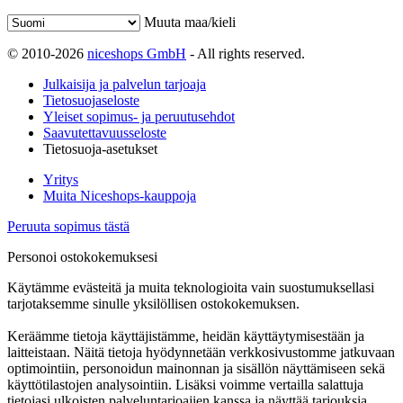
Muuta maa/kieli
© 2010-2026
niceshops GmbH
- All rights reserved.
Julkaisija ja palvelun tarjoaja
Tietosuojaseloste
Yleiset sopimus- ja peruutusehdot
Saavutettavuusseloste
Tietosuoja-asetukset
Yritys
Muita Niceshops-kauppoja
Peruuta sopimus tästä
Personoi ostokokemuksesi
Käytämme evästeitä ja muita teknologioita vain suostumuksellasi
tarjotaksemme sinulle yksilöllisen ostokokemuksen.
Keräämme tietoja käyttäjistämme, heidän käyttäytymisestään ja
laitteistaan. Näitä tietoja hyödynnetään verkkosivustomme jatkuvaan
optimointiin, personoidun mainonnan ja sisällön näyttämiseen sekä
käyttötilastojen analysointiin. Lisäksi voimme vertailla salattuja
tietojasi ulkoisten palveluntarjoajien kanssa ja näyttää tarjouksia