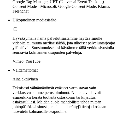
Google Tag Manager, UET (Universal Event Tracking)
Consent Mode - Microsoft, Google Consent Mode, Klarna,
Freshchat
Ulkopuolinen mediasisältö
Hyväksymällä nämä palvelut saatamme näyttää sinulle
videoita tai muuta mediasisältöä, jota ulkoiset palveluntarjoajat
ylläpitävät. Suostumuksellasi käytämme tällä verkkosivustolla
seuraavia kolmannen osapuolen palveluja:
Vimeo, YouTube
Välttämättömät
Aina aktiivinen
Teknisesti välttämättömät evästeet varmistavat vain
verkkosivustomme perustoiminnot. Niiden avulla voit
esimerkiksi kerätä tuotteita ostoskoriin tai kirjautua
asiakastilillesi. Meidän ei ole mahdollista tehdä mitään
johtopäätöksiä sinusta, eikä näin kerättyjä tietoja koskaan
luovuteta kolmansille osapuolille.