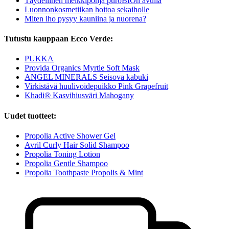
Täydellinen meikkipohja puroBIOn avulla
Luonnonkosmetiikan hoitoa sekaiholle
Miten iho pysyy kauniina ja nuorena?
Tutustu kauppaan Ecco Verde:
PUKKA
Provida Organics Myrtle Soft Mask
ANGEL MINERALS Seisova kabuki
Virkistävä huulivoidepuikko Pink Grapefruit
Khadi® Kasvihiusväri Mahogany
Uudet tuotteet:
Propolia Active Shower Gel
Avril Curly Hair Solid Shampoo
Propolia Toning Lotion
Propolia Gentle Shampoo
Propolia Toothpaste Propolis & Mint