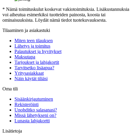
* Nämä toimituskulut koskevat vakiotoimituksia. Lisäkustannuksia
voi aiheutua esimerkiksi tuotteiden painosta, koosta tai
ominaisuuksista. Löydät nämä tiedot tuotekuvauksesta.
Tilaaminen ja asiakastuki
Miten teen tilauksen
Lähetys ja toimitus
Palautukset ja hyvitykset
Maksutapa
Tarjoukset ja lahjakortit
Tarvitsetko lisäapua?
Yritysasiakkaat
Näin käytät tiliäsi
Oma tili
Sisäänkirjautuminen
Rekisteröinti
Unohditko salasanasi?
Missä lähetykseni on?
Lunasta lahjakortti
Lisätietoja