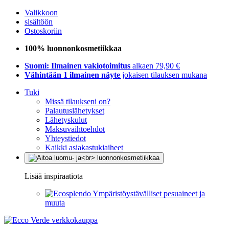
Valikkoon
sisältöön
Ostoskoriin
100% luonnonkosmetiikkaa
Suomi: Ilmainen vakiotoimitus
alkaen 79,90 €
Vähintään 1 ilmainen näyte
jokaisen tilauksen mukana
Tuki
Missä tilaukseni on?
Palautuslähetykset
Lähetyskulut
Maksuvaihtoehdot
Yhteystiedot
Kaikki asiakastukiaiheet
Lisää inspiraatiota
Ympäristöystävälliset pesuaineet ja
muuta