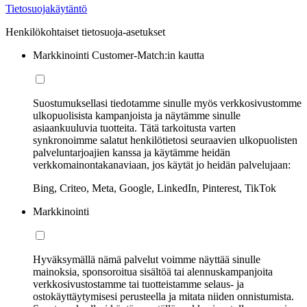
Tietosuojakäytäntö
Henkilökohtaiset tietosuoja-asetukset
Markkinointi Customer-Match:in kautta
Suostumuksellasi tiedotamme sinulle myös verkkosivustomme
ulkopuolisista kampanjoista ja näytämme sinulle
asiaankuuluvia tuotteita. Tätä tarkoitusta varten
synkronoimme salatut henkilötietosi seuraavien ulkopuolisten
palveluntarjoajien kanssa ja käytämme heidän
verkkomainontakanaviaan, jos käytät jo heidän palvelujaan:
Bing, Criteo, Meta, Google, LinkedIn, Pinterest, TikTok
Markkinointi
Hyväksymällä nämä palvelut voimme näyttää sinulle
mainoksia, sponsoroitua sisältöä tai alennuskampanjoita
verkkosivustostamme tai tuotteistamme selaus- ja
ostokäyttäytymisesi perusteella ja mitata niiden onnistumista.