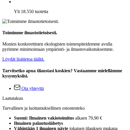
Yli 18.550 tuotetta
Toimimme ilmastotietoisesti.
Monien konkreettisten ekologisten toimenpiteidemme avulla
pyrimme minimoimaan ympäristö- ja ilmastovaikutuksemme.
Löydät lisätietoa täältä.
Tarvitsetko apua tilaustasi koskien? Vastaamme mielellämme
kysymyksiisi.
Ota yhteyttä
Laatutakuu
Turvallinen ja luottamuksellinen ostostenteko
Suomi: Ilmainen vakiotoimitus
alkaen 79,90 €
Ilmainen palautuslähetys
Vähintään 1 ilmainen näyte
jokaisen tilauksen mukana