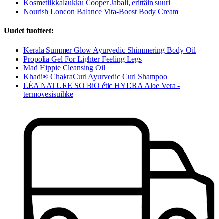
Kosmetiikkalaukku Cooper Jabali, erittäin suuri
Nourish London Balance Vita-Boost Body Cream
Uudet tuotteet:
Kerala Summer Glow Ayurvedic Shimmering Body Oil
Propolia Gel For Lighter Feeling Legs
Mad Hippie Cleansing Oil
Khadi® ChakraCurl Ayurvedic Curl Shampoo
LÉA NATURE SO BiO étic HYDRA Aloe Vera -
termovesisuihke