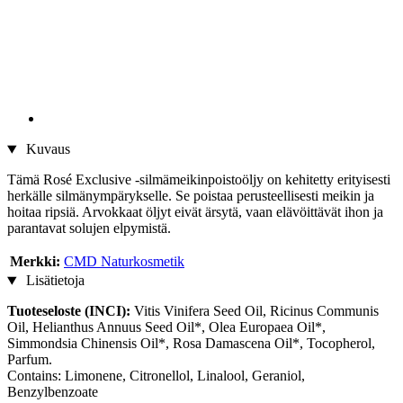
Kuvaus
Tämä Rosé Exclusive -silmämeikinpoistoöljy on kehitetty erityisesti
herkälle silmänympärykselle. Se poistaa perusteellisesti meikin ja
hoitaa ripsiä. Arvokkaat öljyt eivät ärsytä, vaan elävöittävät ihon ja
parantavat solujen elpymistä.
Merkki:
CMD Naturkosmetik
Lisätietoja
Tuoteseloste (INCI):
Vitis Vinifera Seed Oil, Ricinus Communis
Oil, Helianthus Annuus Seed Oil*, Olea Europaea Oil*,
Simmondsia Chinensis Oil*, Rosa Damascena Oil*, Tocopherol,
Parfum.
Contains: Limonene, Citronellol, Linalool, Geraniol,
Benzylbenzoate