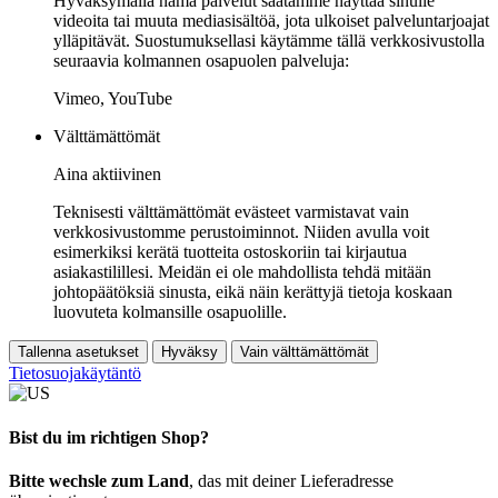
Hyväksymällä nämä palvelut saatamme näyttää sinulle
videoita tai muuta mediasisältöä, jota ulkoiset palveluntarjoajat
ylläpitävät. Suostumuksellasi käytämme tällä verkkosivustolla
seuraavia kolmannen osapuolen palveluja:
Vimeo, YouTube
Välttämättömät
Aina aktiivinen
Teknisesti välttämättömät evästeet varmistavat vain
verkkosivustomme perustoiminnot. Niiden avulla voit
esimerkiksi kerätä tuotteita ostoskoriin tai kirjautua
asiakastilillesi. Meidän ei ole mahdollista tehdä mitään
johtopäätöksiä sinusta, eikä näin kerättyjä tietoja koskaan
luovuteta kolmansille osapuolille.
Tallenna asetukset
Hyväksy
Vain välttämättömät
Tietosuojakäytäntö
Bist du im richtigen Shop?
Bitte wechsle zum Land
, das mit deiner Lieferadresse