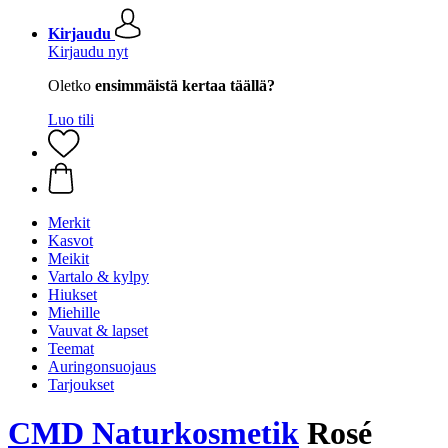
Kirjaudu
Kirjaudu nyt
Oletko
ensimmäistä kertaa täällä?
Luo tili
Merkit
Kasvot
Meikit
Vartalo & kylpy
Hiukset
Miehille
Vauvat & lapset
Teemat
Auringonsuojaus
Tarjoukset
CMD Naturkosmetik
Rosé