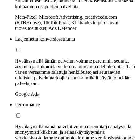
Suostumuksellasi käytämme tällä verkkosivustolla seuraavia
kolmannen osapuolen palveluita:
Meta-Pixel, Microsoft Advertising, creativecdn.com
(RTBHouse), TikTok Pixel, Klikkauksiin perustuvat
tuotesuositukset, Ads Defender
Laajennettu konversioseuranta
Hyväksymällä tämän palvelun voimme paremmin seurata,
arvioida ja optimoida verkkomainontamme tehokkuutta. Tätä
varten vertaamme salattuja henkilötietojasi seuraavien
ulkoisten palveluntarjoajien kanssa, mikäli käytät jo heidän
palvelujaan:
Google Ads
Performance
Hyväksymällä nämä palvelut voimme seurata ja analysoida
anonyymisti klikkaus- ja selauskäyttäytymistä
verkkosivustollamme optimoidaksemme verkkosivustoamme