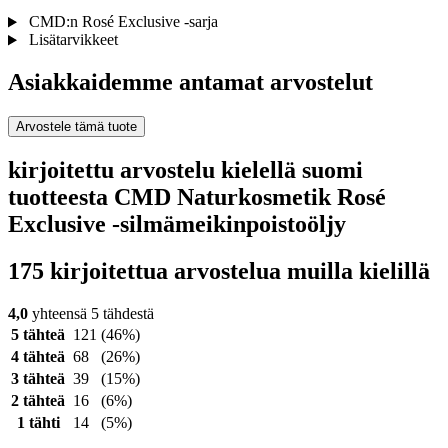
CMD:n Rosé Exclusive -sarja
Lisätarvikkeet
Asiakkaidemme antamat arvostelut
Arvostele tämä tuote
kirjoitettu arvostelu kielellä suomi
tuotteesta CMD Naturkosmetik Rosé
Exclusive -silmämeikinpoistoöljy
175 kirjoitettua arvostelua muilla kielillä
4,0
yhteensä 5 tähdestä
5 tähteä
121
(46%)
4 tähteä
68
(26%)
3 tähteä
39
(15%)
2 tähteä
16
(6%)
1 tähti
14
(5%)