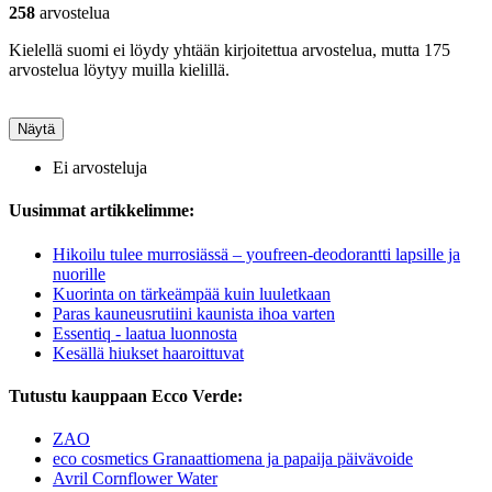
258
arvostelua
Kielellä suomi ei löydy yhtään kirjoitettua arvostelua, mutta 175
arvostelua löytyy muilla kielillä.
Näytä
Ei arvosteluja
Uusimmat artikkelimme:
Hikoilu tulee murrosiässä – youfreen-deodorantti lapsille ja
nuorille
Kuorinta on tärkeämpää kuin luuletkaan
Paras kauneusrutiini kaunista ihoa varten
Essentiq - laatua luonnosta
Kesällä hiukset haaroittuvat
Tutustu kauppaan Ecco Verde:
ZAO
eco cosmetics Granaattiomena ja papaija päivävoide
Avril Cornflower Water