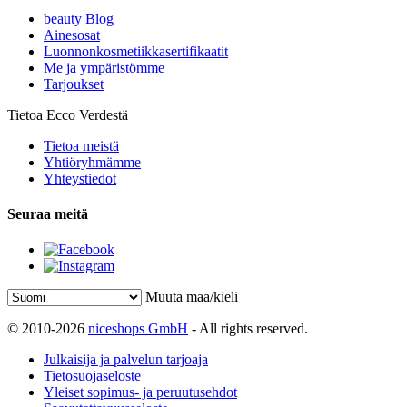
beauty Blog
Ainesosat
Luonnonkosmetiikkasertifikaatit
Me ja ympäristömme
Tarjoukset
Tietoa Ecco Verdestä
Tietoa meistä
Yhtiöryhmämme
Yhteystiedot
Seuraa meitä
Muuta maa/kieli
© 2010-2026
niceshops GmbH
- All rights reserved.
Julkaisija ja palvelun tarjoaja
Tietosuojaseloste
Yleiset sopimus- ja peruutusehdot