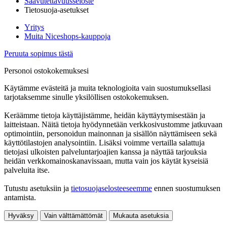
Saavutettavuusseloste
Tietosuoja-asetukset
Yritys
Muita Niceshops-kauppoja
Peruuta sopimus tästä
Personoi ostokokemuksesi
Käytämme evästeitä ja muita teknologioita vain suostumuksellasi
tarjotaksemme sinulle yksilöllisen ostokokemuksen.
Keräämme tietoja käyttäjistämme, heidän käyttäytymisestään ja
laitteistaan. Näitä tietoja hyödynnetään verkkosivustomme jatkuvaan
optimointiin, personoidun mainonnan ja sisällön näyttämiseen sekä
käyttötilastojen analysointiin. Lisäksi voimme vertailla salattuja
tietojasi ulkoisten palveluntarjoajien kanssa ja näyttää tarjouksia
heidän verkkomainoskanavissaan, mutta vain jos käytät kyseisiä
palveluita itse.
Tutustu asetuksiin ja
tietosuojaselosteeseemme
ennen suostumuksen
antamista.
Hyväksy
Vain välttämättömät
Mukauta asetuksia