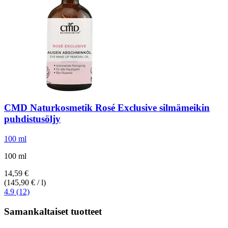
CMD Naturkosmetik
Rosé Exclusive silmämeikin
puhdistusöljy
100 ml
100 ml
14,59 €
(145,90 € / l)
4.9 (12)
Samankaltaiset tuotteet