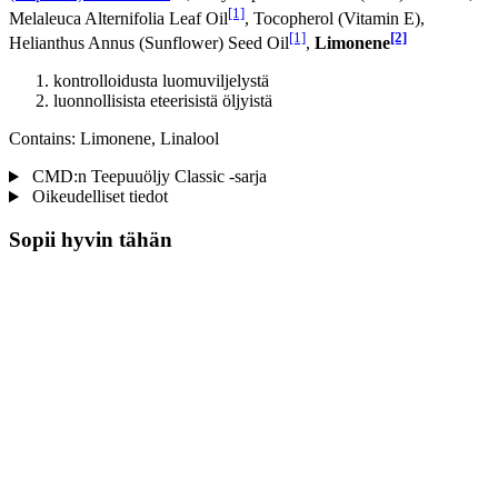
[1]
Melaleuca Alternifolia Leaf Oil
, Tocopherol (Vitamin E),
[1]
[2]
Helianthus Annus (Sunflower) Seed Oil
,
Limonene
kontrolloidusta luomuviljelystä
luonnollisista eteerisistä öljyistä
Contains: Limonene, Linalool
CMD:n Teepuuöljy Classic -sarja
Oikeudelliset tiedot
Sopii hyvin tähän