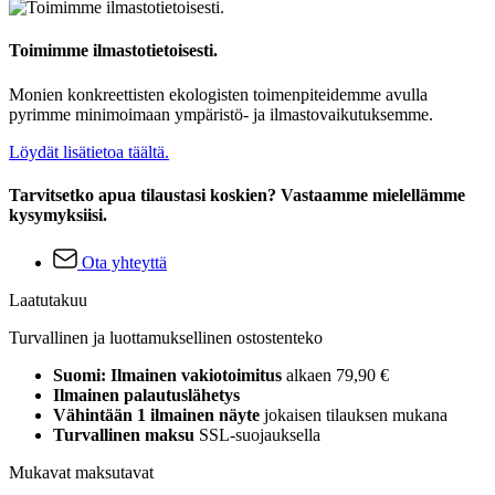
Toimimme ilmastotietoisesti.
Monien konkreettisten ekologisten toimenpiteidemme avulla
pyrimme minimoimaan ympäristö- ja ilmastovaikutuksemme.
Löydät lisätietoa täältä.
Tarvitsetko apua tilaustasi koskien? Vastaamme mielellämme
kysymyksiisi.
Ota yhteyttä
Laatutakuu
Turvallinen ja luottamuksellinen ostostenteko
Suomi: Ilmainen vakiotoimitus
alkaen 79,90 €
Ilmainen palautuslähetys
Vähintään 1 ilmainen näyte
jokaisen tilauksen mukana
Turvallinen maksu
SSL-suojauksella
Mukavat maksutavat