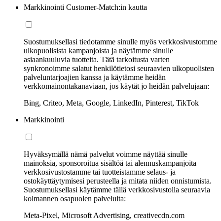
Markkinointi Customer-Match:in kautta
Suostumuksellasi tiedotamme sinulle myös verkkosivustomme
ulkopuolisista kampanjoista ja näytämme sinulle
asiaankuuluvia tuotteita. Tätä tarkoitusta varten
synkronoimme salatut henkilötietosi seuraavien ulkopuolisten
palveluntarjoajien kanssa ja käytämme heidän
verkkomainontakanaviaan, jos käytät jo heidän palvelujaan:
Bing, Criteo, Meta, Google, LinkedIn, Pinterest, TikTok
Markkinointi
Hyväksymällä nämä palvelut voimme näyttää sinulle
mainoksia, sponsoroitua sisältöä tai alennuskampanjoita
verkkosivustostamme tai tuotteistamme selaus- ja
ostokäyttäytymisesi perusteella ja mitata niiden onnistumista.
Suostumuksellasi käytämme tällä verkkosivustolla seuraavia
kolmannen osapuolen palveluita:
Meta-Pixel, Microsoft Advertising, creativecdn.com