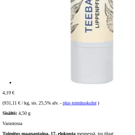
4,19 €
(
931,11 € / kg
, sis. 25,5% alv.
-
plus toimituskulut
)
Sisältö:
4,50 g
Varastossa
Toimitus maanantaina, 17. elokuuta
mennessä, jos tilaat