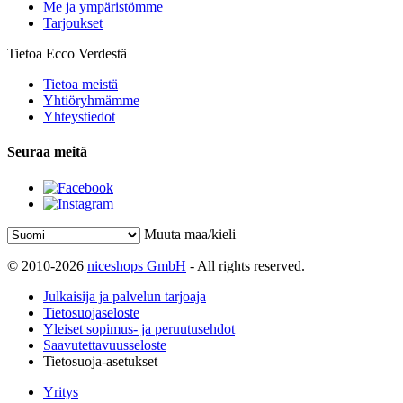
Me ja ympäristömme
Tarjoukset
Tietoa Ecco Verdestä
Tietoa meistä
Yhtiöryhmämme
Yhteystiedot
Seuraa meitä
Muuta maa/kieli
© 2010-2026
niceshops GmbH
- All rights reserved.
Julkaisija ja palvelun tarjoaja
Tietosuojaseloste
Yleiset sopimus- ja peruutusehdot
Saavutettavuusseloste
Tietosuoja-asetukset
Yritys