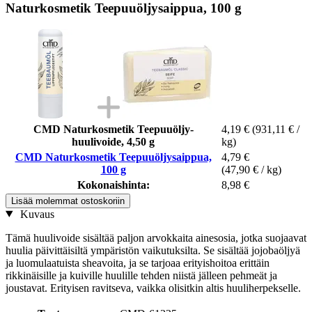
Naturkosmetik Teepuuöljysaippua, 100 g
CMD Naturkosmetik Teepuuöljy-
4,19 €
(931,11 € /
huulivoide, 4,50 g
kg)
CMD Naturkosmetik Teepuuöljysaippua,
4,79 €
100 g
(47,90 € / kg)
Kokonaishinta:
8,98 €
Lisää molemmat ostoskoriin
Kuvaus
Tämä huulivoide sisältää paljon arvokkaita ainesosia, jotka suojaavat
huulia päivittäisiltä ympäristön vaikutuksilta. Se sisältää jojobaöljyä
ja luomulaatuista sheavoita, ja se tarjoaa erityishoitoa erittäin
rikkinäisille ja kuiville huulille tehden niistä jälleen pehmeät ja
joustavat. Erityisen ravitseva, vaikka olisitkin altis huuliherpekselle.