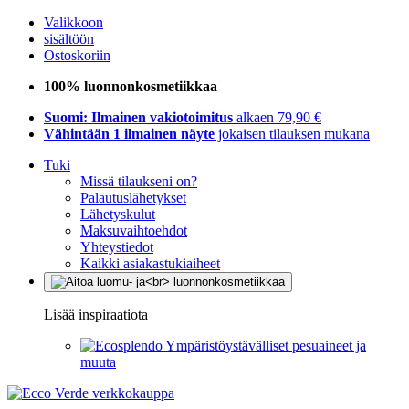
Valikkoon
sisältöön
Ostoskoriin
100% luonnonkosmetiikkaa
Suomi: Ilmainen vakiotoimitus
alkaen 79,90 €
Vähintään 1 ilmainen näyte
jokaisen tilauksen mukana
Tuki
Missä tilaukseni on?
Palautuslähetykset
Lähetyskulut
Maksuvaihtoehdot
Yhteystiedot
Kaikki asiakastukiaiheet
Lisää inspiraatiota
Ympäristöystävälliset pesuaineet ja
muuta