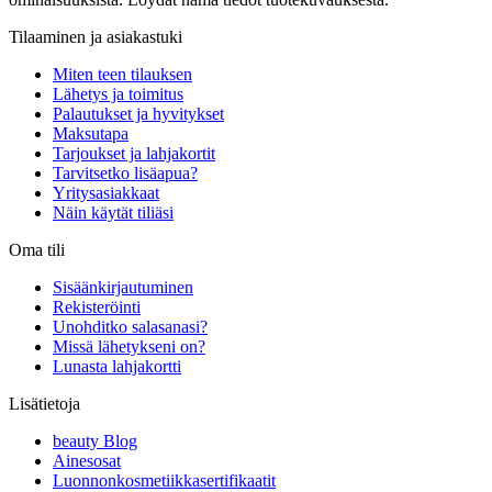
Tilaaminen ja asiakastuki
Miten teen tilauksen
Lähetys ja toimitus
Palautukset ja hyvitykset
Maksutapa
Tarjoukset ja lahjakortit
Tarvitsetko lisäapua?
Yritysasiakkaat
Näin käytät tiliäsi
Oma tili
Sisäänkirjautuminen
Rekisteröinti
Unohditko salasanasi?
Missä lähetykseni on?
Lunasta lahjakortti
Lisätietoja
beauty Blog
Ainesosat
Luonnonkosmetiikkasertifikaatit