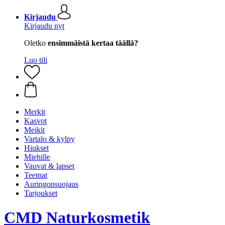
Kirjaudu
Kirjaudu nyt
Oletko
ensimmäistä kertaa täällä?
Luo tili
Merkit
Kasvot
Meikit
Vartalo & kylpy
Hiukset
Miehille
Vauvat & lapset
Teemat
Auringonsuojaus
Tarjoukset
CMD Naturkosmetik