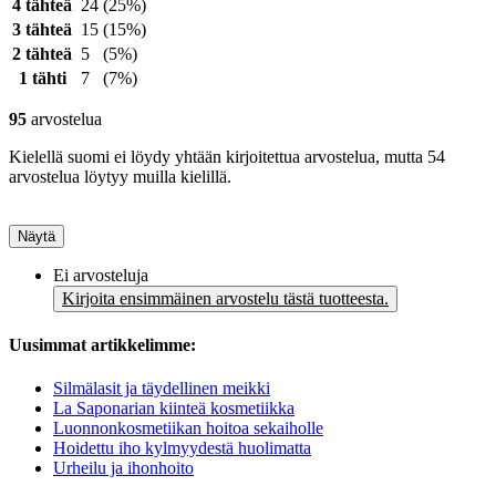
4 tähteä
24
(25%)
3 tähteä
15
(15%)
2 tähteä
5
(5%)
1 tähti
7
(7%)
95
arvostelua
Kielellä suomi ei löydy yhtään kirjoitettua arvostelua, mutta 54
arvostelua löytyy muilla kielillä.
Näytä
Ei arvosteluja
Kirjoita ensimmäinen arvostelu tästä tuotteesta.
Uusimmat artikkelimme:
Silmälasit ja täydellinen meikki
La Saponarian kiinteä kosmetiikka
Luonnonkosmetiikan hoitoa sekaiholle
Hoidettu iho kylmyydestä huolimatta
Urheilu ja ihonhoito