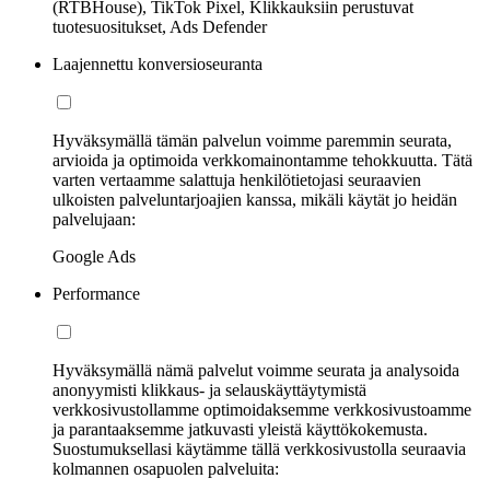
(RTBHouse), TikTok Pixel, Klikkauksiin perustuvat
tuotesuositukset, Ads Defender
Laajennettu konversioseuranta
Hyväksymällä tämän palvelun voimme paremmin seurata,
arvioida ja optimoida verkkomainontamme tehokkuutta. Tätä
varten vertaamme salattuja henkilötietojasi seuraavien
ulkoisten palveluntarjoajien kanssa, mikäli käytät jo heidän
palvelujaan:
Google Ads
Performance
Hyväksymällä nämä palvelut voimme seurata ja analysoida
anonyymisti klikkaus- ja selauskäyttäytymistä
verkkosivustollamme optimoidaksemme verkkosivustoamme
ja parantaaksemme jatkuvasti yleistä käyttökokemusta.
Suostumuksellasi käytämme tällä verkkosivustolla seuraavia
kolmannen osapuolen palveluita: