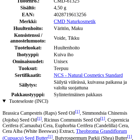
Tuotenro.:
CMD-61325
Sisältö:
4,50 g
EAN:
4028719613256
Merkki:
CMD Naturkosmetik
Huultenhoito:
Väritön, Maku
Konsistenssi /
Voide, Tikku
annostelumuoto:
Tuoteluokat:
Huultenhoito
Ihotyyppi:
Kuiva iho
Ominaisuudet:
Unisex
Tuoksut:
Teepuu
Sertifikaatit:
NCS - Natural Cosmetics Standard
Säilytä viileässä, kuivassa paikassa ja
Säilytys:
valolta suojattuna
Pakkaustyyppi:
Sylinterimäinen pakkaus
Tuoteseloste (INCI)
[1]
Brassica Campestris (Raps) Seed Oil
, Simmondsia Chinensis
[1]
[1]
(Jojoba) Seed Oil
, Ricinus Communis Seed Oil
, Copernicia
Cerifera (Carnauba) Cera, Euphorbia Cerifera (Candelilla) Cera,
Cera Alba (White Beeswax) Extract,
Theobroma Grandiflorum
[1]
[1]
(Cupuacu) Seed Butter
, Butyrospermum Parkii (Shea) Butter
,