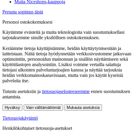
Muita Niceshops-kauppoja
Peruuta sopimus tästä
Personoi ostokokemuksesi
Käytämme evästeitä ja muita teknologioita vain suostumuksellasi
tarjotaksemme sinulle yksilöllisen ostokokemuksen.
Keräämme tietoja käyttäjistämme, heidän käyttäytymisestään ja
laitteistaan. Näitä tietoja hyödynnetään verkkosivustomme jatkuvaan
optimointiin, personoidun mainonnan ja sisällön näyttämiseen sekä
käyttötilastojen analysointiin. Lisäksi voimme vertailla salattuja
tietojasi ulkoisten palveluntarjoajien kanssa ja näyttää tarjouksia
heidän verkkomainoskanavissaan, mutta vain jos käytät kyseisiä
palveluita itse.
Tutustu asetuksiin ja
tietosuojaselosteeseemme
ennen suostumuksen
antamista.
Hyväksy
Vain välttämättömät
Mukauta asetuksia
Tietosuojakäytäntö
Henkilökohtaiset tietosuoja-asetukset