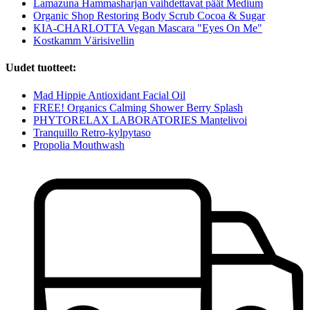
Lamazuna Hammasharjan vaihdettavat päät Medium
Organic Shop Restoring Body Scrub Cocoa & Sugar
KIA-CHARLOTTA Vegan Mascara "Eyes On Me"
Kostkamm Värisivellin
Uudet tuotteet:
Mad Hippie Antioxidant Facial Oil
FREE! Organics Calming Shower Berry Splash
PHYTORELAX LABORATORIES Mantelivoi
Tranquillo Retro-kylpytaso
Propolia Mouthwash