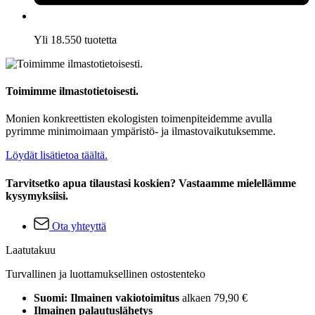
Yli 18.550 tuotetta
Toimimme ilmastotietoisesti.
Monien konkreettisten ekologisten toimenpiteidemme avulla
pyrimme minimoimaan ympäristö- ja ilmastovaikutuksemme.
Löydät lisätietoa täältä.
Tarvitsetko apua tilaustasi koskien? Vastaamme mielellämme
kysymyksiisi.
Ota yhteyttä
Laatutakuu
Turvallinen ja luottamuksellinen ostostenteko
Suomi: Ilmainen vakiotoimitus
alkaen 79,90 €
Ilmainen palautuslähetys