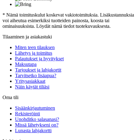
* Nämä toimituskulut koskevat vakiotoimituksia. Lisäkustannuksia
voi aiheutua esimerkiksi tuotteiden painosta, koosta tai
ominaisuuksista. Löydät nämä tiedot tuotekuvauksesta.
Tilaaminen ja asiakastuki
Miten teen tilauksen
Lähetys ja toimitus
Palautukset ja hyvitykset
Maksutapa
Tarjoukset ja lahjakortit
Tarvitsetko lisäapua?
Yritysasiakkaat
Näin käytät tiliäsi
Oma tili
Sisäänkirjautuminen
Rekisteröinti
Unohditko salasanasi?
Missä lähetykseni on?
Lunasta lahjakortti