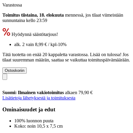
Varastossa
Toimitus tiistaina, 18. elokuuta
mennessä, jos tilaat viimeistään
sunnuntaina kello 23:59
Hyödynnä säästötarjous!
alk. 2 vain
8,99 €
/ kpl
-10%
Tätä tuotetta on enää 20 kappaletta varastossa. Lisää on tulossa! Jos
tilaat suuremman määrän, saattaa se vaikuttaa toimituspäivämäärään.
Ostoskoriin
Suomi: Ilmainen vakiotoimitus
alkaen 79,90 €
Lisätietoja lähetyksestä ja toimituksesta
Ominaisuudet ja edut
100% luonnon puuta
Koko: noin 10,5 x 7,5 cm