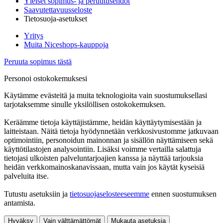
Yleiset sopimus- ja peruutusehdot
Saavutettavuusseloste
Tietosuoja-asetukset
Yritys
Muita Niceshops-kauppoja
Peruuta sopimus tästä
Personoi ostokokemuksesi
Käytämme evästeitä ja muita teknologioita vain suostumuksellasi
tarjotaksemme sinulle yksilöllisen ostokokemuksen.
Keräämme tietoja käyttäjistämme, heidän käyttäytymisestään ja
laitteistaan. Näitä tietoja hyödynnetään verkkosivustomme jatkuvaan
optimointiin, personoidun mainonnan ja sisällön näyttämiseen sekä
käyttötilastojen analysointiin. Lisäksi voimme vertailla salattuja
tietojasi ulkoisten palveluntarjoajien kanssa ja näyttää tarjouksia
heidän verkkomainoskanavissaan, mutta vain jos käytät kyseisiä
palveluita itse.
Tutustu asetuksiin ja
tietosuojaselosteeseemme
ennen suostumuksen
antamista.
Hyväksy
Vain välttämättömät
Mukauta asetuksia