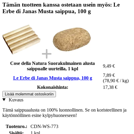
Tämän tuotteen kanssa ostetaan usein myös: Le
Erbe di Janas Musta saippua, 100 g
Cose della Natura Suorakulmainen alusta
9,49 €
saippualle uurteilla, 1 kpl
7,89 €
Le Erbe di Janas Musta saippua, 100 g
(78,90 € / kg)
Kokonaishinta:
17,38 €
Lisää molemmat ostoskoriin
Kuvaus
Tämä saippuaalusta on 100% luonnollinen. Se on koristeellinen ja
käytönnöllinen esine kylpyhuoneeseen!
Tuotenro.:
CDN-WS-773
Sisältö:
1 kpl