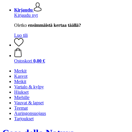
Kirjaudu
Kirjaudu nyt
Oletko
ensimmäistä kertaa täällä?
Luo tili
Ostoskori
0,00 €
Merkit
Kasvot
Meikit
Vartalo & kylpy
Hiukset
Miehille
Vauvat & lapset
Teemat
Auringonsuojaus
Tarjoukset