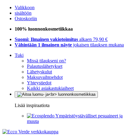
Valikkoon
sisältöön
Ostoskoriin
100% luonnonkosmetiikkaa
Suomi: Ilmainen vakiotoimitus
alkaen 79,90 €
Vähintään 1 ilmainen näyte
jokaisen tilauksen mukana
Tuki
Missä tilaukseni on?
Palautuslähetykset
Lähetyskulut
Maksuvaihtoehdot
Yhteystiedot
Kaikki asiakastukiaiheet
Lisää inspiraatiota
Ympäristöystävälliset pesuaineet ja
muuta