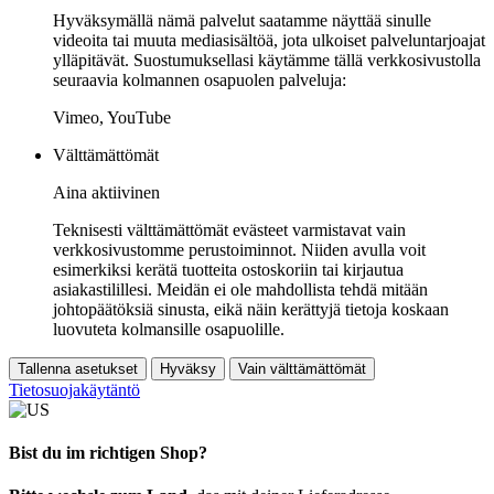
Hyväksymällä nämä palvelut saatamme näyttää sinulle
videoita tai muuta mediasisältöä, jota ulkoiset palveluntarjoajat
ylläpitävät. Suostumuksellasi käytämme tällä verkkosivustolla
seuraavia kolmannen osapuolen palveluja:
Vimeo, YouTube
Välttämättömät
Aina aktiivinen
Teknisesti välttämättömät evästeet varmistavat vain
verkkosivustomme perustoiminnot. Niiden avulla voit
esimerkiksi kerätä tuotteita ostoskoriin tai kirjautua
asiakastilillesi. Meidän ei ole mahdollista tehdä mitään
johtopäätöksiä sinusta, eikä näin kerättyjä tietoja koskaan
luovuteta kolmansille osapuolille.
Tallenna asetukset
Hyväksy
Vain välttämättömät
Tietosuojakäytäntö
Bist du im richtigen Shop?