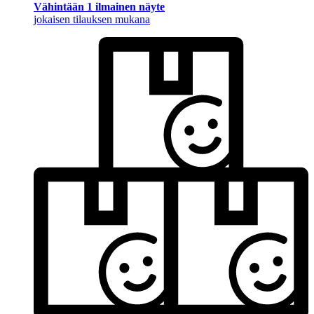
Vähintään 1 ilmainen näyte
jokaisen tilauksen mukana