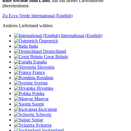
Bitte wechsle zum Land
, das mit deiner Lieferadresse
übereinstimmt.
Zu Ecco Verde International (English)
Anderes Lieferland wählen
International (English)
Österreich
Italia
Deutschland
Great Britain
España
Slovenija
France
România
Sverige
Hrvatska
Polska
Magyar
Suomi
България
Schweiz
Suisse
Svizzera
Switzerland