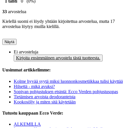
1 tähti
0
(0%)
33
arvostelua
Kielellä suomi ei löydy yhtään kirjoitettua arvostelua, mutta 17
arvostelua löytyy muilla kielillä.
Näytä
Ei arvosteluja
Kirjoita ensimmäinen arvostelu tästä tuotteesta.
Uusimmat artikkelimme:
Kolme hyvää syytä miksi luonnonkosmetiikkaa tulisi käyttää
Hilsettä - mikä avuksi?
Sopivan pohjustuksen etsintä: Ecco Verden pohjustusopas
Tietämisen arvoista deodoranteista
Kookosöljy ja miten sitä käytetään
Tutustu kauppaan Ecco Verde:
ALKEMILLA