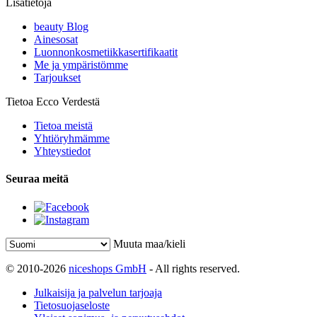
Lisätietoja
beauty Blog
Ainesosat
Luonnonkosmetiikkasertifikaatit
Me ja ympäristömme
Tarjoukset
Tietoa Ecco Verdestä
Tietoa meistä
Yhtiöryhmämme
Yhteystiedot
Seuraa meitä
Muuta maa/kieli
© 2010-2026
niceshops GmbH
- All rights reserved.
Julkaisija ja palvelun tarjoaja
Tietosuojaseloste