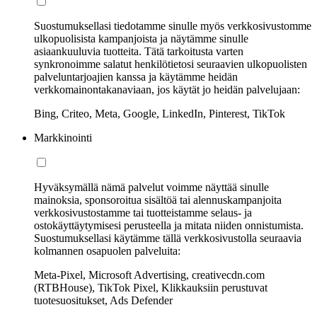
Suostumuksellasi tiedotamme sinulle myös verkkosivustomme
ulkopuolisista kampanjoista ja näytämme sinulle
asiaankuuluvia tuotteita. Tätä tarkoitusta varten
synkronoimme salatut henkilötietosi seuraavien ulkopuolisten
palveluntarjoajien kanssa ja käytämme heidän
verkkomainontakanaviaan, jos käytät jo heidän palvelujaan:
Bing, Criteo, Meta, Google, LinkedIn, Pinterest, TikTok
Markkinointi
Hyväksymällä nämä palvelut voimme näyttää sinulle
mainoksia, sponsoroitua sisältöä tai alennuskampanjoita
verkkosivustostamme tai tuotteistamme selaus- ja
ostokäyttäytymisesi perusteella ja mitata niiden onnistumista.
Suostumuksellasi käytämme tällä verkkosivustolla seuraavia
kolmannen osapuolen palveluita:
Meta-Pixel, Microsoft Advertising, creativecdn.com
(RTBHouse), TikTok Pixel, Klikkauksiin perustuvat
tuotesuositukset, Ads Defender