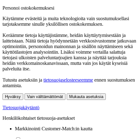
Personoi ostokokemuksesi
Käytämme evästeitä ja muita teknologioita vain suostumuksellasi
tarjotaksemme sinulle yksilöllisen ostokokemuksen.
Keräämme tietoja käyttäjistämme, heidän käyttäytymisestään ja
laitteistaan. Näitä tietoja hyödynnetään verkkosivustomme jatkuvaan
optimointiin, personoidun mainonnan ja sisällön näyttämiseen sekä
käyttötilastojen analysointiin. Lisäksi voimme vertailla salattuja
tietojasi ulkoisten palveluntarjoajien kanssa ja näyttää tarjouksia
heidän verkkomainoskanavissaan, mutta vain jos käytät kyseisiä
palveluita itse.
Tutustu asetuksiin ja
tietosuojaselosteeseemme
ennen suostumuksen
antamista.
Hyväksy
Vain välttämättömät
Mukauta asetuksia
Tietosuojakäytäntö
Henkilökohtaiset tietosuoja-asetukset
Markkinointi Customer-Match:in kautta