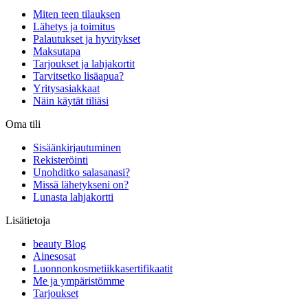
Miten teen tilauksen
Lähetys ja toimitus
Palautukset ja hyvitykset
Maksutapa
Tarjoukset ja lahjakortit
Tarvitsetko lisäapua?
Yritysasiakkaat
Näin käytät tiliäsi
Oma tili
Sisäänkirjautuminen
Rekisteröinti
Unohditko salasanasi?
Missä lähetykseni on?
Lunasta lahjakortti
Lisätietoja
beauty Blog
Ainesosat
Luonnonkosmetiikkasertifikaatit
Me ja ympäristömme
Tarjoukset