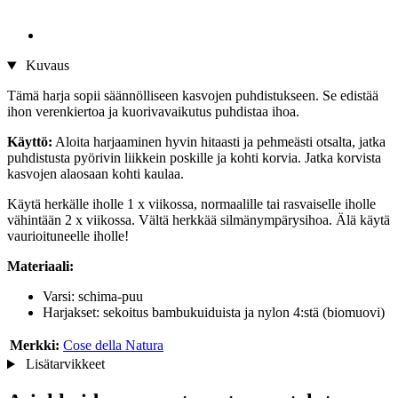
Kuvaus
Tämä harja sopii säännölliseen kasvojen puhdistukseen. Se edistää
ihon verenkiertoa ja kuorivavaikutus puhdistaa ihoa.
Käyttö:
Aloita harjaaminen hyvin hitaasti ja pehmeästi otsalta, jatka
puhdistusta pyörivin liikkein poskille ja kohti korvia. Jatka korvista
kasvojen alaosaan kohti kaulaa.
Käytä herkälle iholle 1 x viikossa, normaalille tai rasvaiselle iholle
vähintään 2 x viikossa. Vältä herkkää silmänympärysihoa. Älä käytä
vaurioituneelle iholle!
Materiaali:
Varsi: schima-puu
Harjakset: sekoitus bambukuiduista ja nylon 4:stä (biomuovi)
Merkki:
Cose della Natura
Lisätarvikkeet