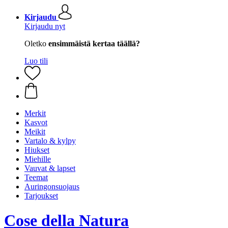
Kirjaudu
Kirjaudu nyt
Oletko
ensimmäistä kertaa täällä?
Luo tili
Merkit
Kasvot
Meikit
Vartalo & kylpy
Hiukset
Miehille
Vauvat & lapset
Teemat
Auringonsuojaus
Tarjoukset
Cose della Natura