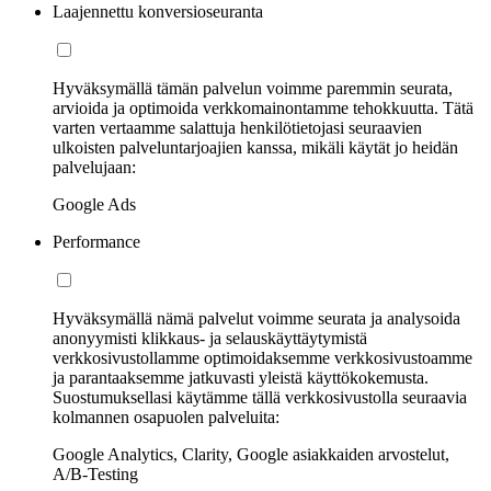
Laajennettu konversioseuranta
Hyväksymällä tämän palvelun voimme paremmin seurata,
arvioida ja optimoida verkkomainontamme tehokkuutta. Tätä
varten vertaamme salattuja henkilötietojasi seuraavien
ulkoisten palveluntarjoajien kanssa, mikäli käytät jo heidän
palvelujaan:
Google Ads
Performance
Hyväksymällä nämä palvelut voimme seurata ja analysoida
anonyymisti klikkaus- ja selauskäyttäytymistä
verkkosivustollamme optimoidaksemme verkkosivustoamme
ja parantaaksemme jatkuvasti yleistä käyttökokemusta.
Suostumuksellasi käytämme tällä verkkosivustolla seuraavia
kolmannen osapuolen palveluita:
Google Analytics, Clarity, Google asiakkaiden arvostelut,
A/B-Testing