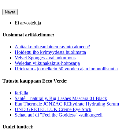
Näytä
Ei arvosteluja
Uusimmat artikkelimme:
Auttaako oikeanlainen ravinto akneen?
Hoidettu iho kylmyydestä huolimatta
Velvet Sponges - vallankumous
Weledan viikunakaktus-hoitosarja
Urtekram - jo melkein 50 vuoden ajan luonnollisuutta
Tutustu kauppaan Ecco Verde:
farfalla
Santé – naturally. Big Lashes Mascara 01 Black
Eau Thermale JONZAC REhydrate Hydrating Serum
UND GRETEL LUK Creme Eye Stick
Schau auf di "Feel the Goddess" -suihkugeeli
Uudet tuotteet: