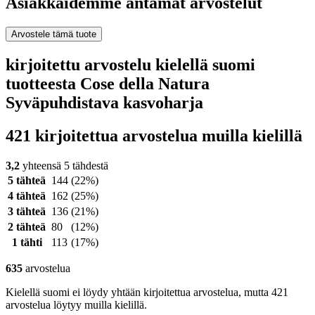
Asiakkaidemme antamat arvostelut
Arvostele tämä tuote
kirjoitettu arvostelu kielellä suomi
tuotteesta Cose della Natura
Syväpuhdistava kasvoharja
421 kirjoitettua arvostelua muilla kielillä
3,2
yhteensä 5 tähdestä
5 tähteä
144
(22%)
4 tähteä
162
(25%)
3 tähteä
136
(21%)
2 tähteä
80
(12%)
1 tähti
113
(17%)
635
arvostelua
Kielellä suomi ei löydy yhtään kirjoitettua arvostelua, mutta 421
arvostelua löytyy muilla kielillä.