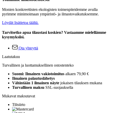
Monien konkreettisten ekologisten toimenpiteidemme avulla
pyrimme minimoimaan ympäristö- ja ilmastovaikutuksemme.
Löydät lisätietoa täältä.
Tarvitsetko apua tilaustasi koskien? Vastaamme mielellämme
kysymyksiisi.
Ota yhteyttä
Laatutakuu
Turvallinen ja luottamuksellinen ostostenteko
Suomi: Ilmainen vakiotoimitus
alkaen 79,90 €
Ilmainen palautuslähetys
Vähintään 1 ilmainen näyte
jokaisen tilauksen mukana
Turvallinen maksu
SSL-suojauksella
Mukavat maksutavat
Tilisiirto