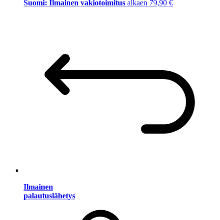
Suomi: Ilmainen vakiotoimitus
alkaen 79,90 €
Ilmainen
palautuslähetys