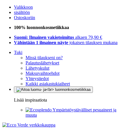
Valikkoon
sisältöön
Ostoskoriin
100% luonnonkosmetiikkaa
Suomi: Ilmainen vakiotoimitus
alkaen 79,90 €
Vähintään 1 ilmainen näyte
jokaisen tilauksen mukana
Tuki
Missä tilaukseni on?
Palautuslähetykset
Lähetyskulut
Maksuvaihtoehdot
Yhteystiedot
Kaikki asiakastukiaiheet
Lisää inspiraatiota
Ympäristöystävälliset pesuaineet ja
muuta