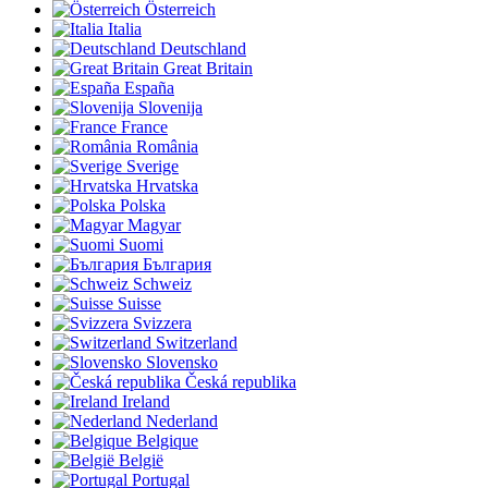
Österreich
Italia
Deutschland
Great Britain
España
Slovenija
France
România
Sverige
Hrvatska
Polska
Magyar
Suomi
България
Schweiz
Suisse
Svizzera
Switzerland
Slovensko
Česká republika
Ireland
Nederland
Belgique
België
Portugal