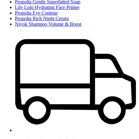
Propolia Gentle Superfatted Soap
Lily Lolo Hydrating Face Primer
Propolia Eye Contour
Propolia Rich Night Cream
Niyok Shampoo Volume & Boost