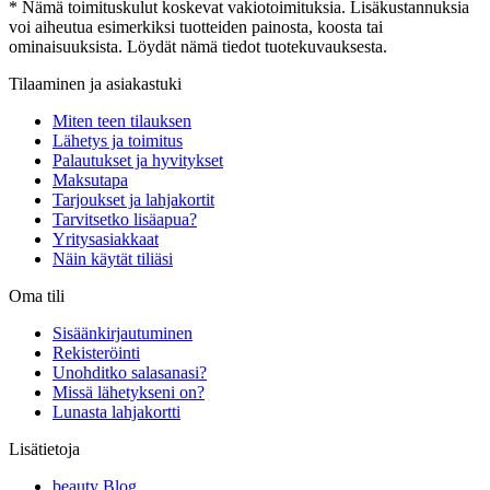
* Nämä toimituskulut koskevat vakiotoimituksia. Lisäkustannuksia
voi aiheutua esimerkiksi tuotteiden painosta, koosta tai
ominaisuuksista. Löydät nämä tiedot tuotekuvauksesta.
Tilaaminen ja asiakastuki
Miten teen tilauksen
Lähetys ja toimitus
Palautukset ja hyvitykset
Maksutapa
Tarjoukset ja lahjakortit
Tarvitsetko lisäapua?
Yritysasiakkaat
Näin käytät tiliäsi
Oma tili
Sisäänkirjautuminen
Rekisteröinti
Unohditko salasanasi?
Missä lähetykseni on?
Lunasta lahjakortti
Lisätietoja
beauty Blog