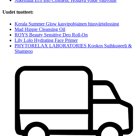
Alkemilla Eco Bio Cosmetic Hoitava voide vauvoille
Uudet tuotteet:
Kerala Summer Glow kasvipohjainen hiusväriglossing
Mad Hippie Cleansing Oil
ROYS Beauty Sensitive Deo Roll-On
Lily Lolo Hydrating Face Primer
PHYTORELAX LABORATORIES Kookos Suihkugeeli &
Shampoo