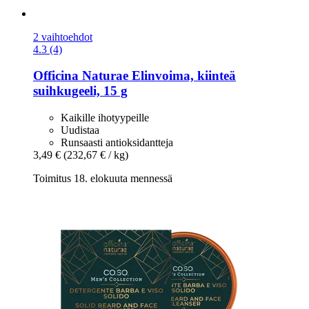
2 vaihtoehdot
4.3 (4)
Officina Naturae
Elinvoima, kiinteä
suihkugeeli, 15 g
Kaikille ihotyypeille
Uudistaa
Runsaasti antioksidantteja
3,49 €
(232,67 € / kg)
Toimitus 18. elokuuta mennessä