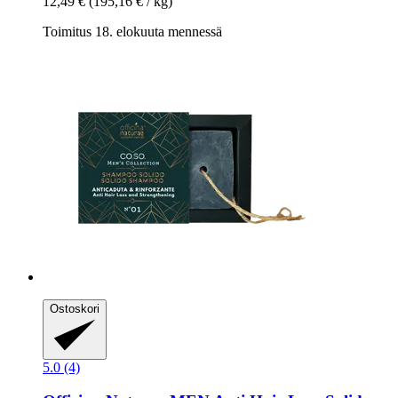
12,49 €
(195,16 € / kg)
Toimitus 18. elokuuta mennessä
Ostoskori
5.0 (4)