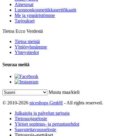
Ainesosat
Luonnonkosmetiikkasertifikaatit
Me ja ympäristömme
Tarjoukset
Tietoa Ecco Verdestä
Tietoa meistä
Yhtiöryhmämme
Yhteystiedot
Seuraa meitä
Muuta maa/kieli
© 2010-2026
niceshops GmbH
- All rights reserved.
Julkaisija ja palvelun tarjoaja
Tietosuojaseloste
Yleiset sopimus- ja peruutusehdot
Saavutettavuusseloste
Tietosuoja-asetukset