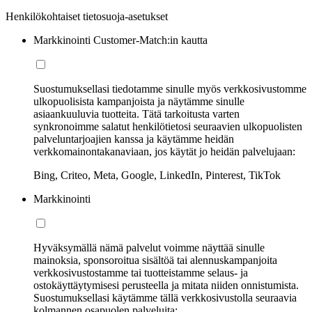
Henkilökohtaiset tietosuoja-asetukset
Markkinointi Customer-Match:in kautta
Suostumuksellasi tiedotamme sinulle myös verkkosivustomme
ulkopuolisista kampanjoista ja näytämme sinulle
asiaankuuluvia tuotteita. Tätä tarkoitusta varten
synkronoimme salatut henkilötietosi seuraavien ulkopuolisten
palveluntarjoajien kanssa ja käytämme heidän
verkkomainontakanaviaan, jos käytät jo heidän palvelujaan:
Bing, Criteo, Meta, Google, LinkedIn, Pinterest, TikTok
Markkinointi
Hyväksymällä nämä palvelut voimme näyttää sinulle
mainoksia, sponsoroitua sisältöä tai alennuskampanjoita
verkkosivustostamme tai tuotteistamme selaus- ja
ostokäyttäytymisesi perusteella ja mitata niiden onnistumista.
Suostumuksellasi käytämme tällä verkkosivustolla seuraavia
kolmannen osapuolen palveluita: