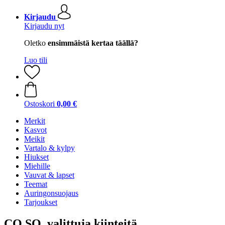
Kirjaudu
Kirjaudu nyt
Oletko
ensimmäistä kertaa täällä?
Luo tili
Ostoskori
0,00 €
Merkit
Kasvot
Meikit
Vartalo & kylpy
Hiukset
Miehille
Vauvat & lapset
Teemat
Auringonsuojaus
Tarjoukset
CO.SO. valittuja kiinteitä