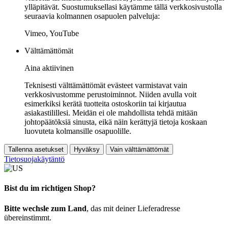
ylläpitävät. Suostumuksellasi käytämme tällä verkkosivustolla
seuraavia kolmannen osapuolen palveluja:
Vimeo, YouTube
Välttämättömät
Aina aktiivinen
Teknisesti välttämättömät evästeet varmistavat vain
verkkosivustomme perustoiminnot. Niiden avulla voit
esimerkiksi kerätä tuotteita ostoskoriin tai kirjautua
asiakastilillesi. Meidän ei ole mahdollista tehdä mitään
johtopäätöksiä sinusta, eikä näin kerättyjä tietoja koskaan
luovuteta kolmansille osapuolille.
Tallenna asetukset
Hyväksy
Vain välttämättömät
Tietosuojakäytäntö
Bist du im richtigen Shop?
Bitte wechsle zum Land
, das mit deiner Lieferadresse
übereinstimmt.