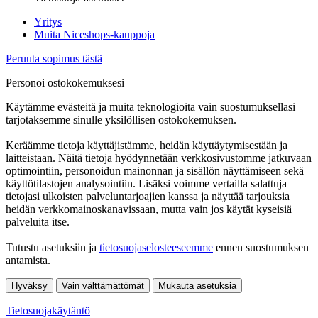
Yritys
Muita Niceshops-kauppoja
Peruuta sopimus tästä
Personoi ostokokemuksesi
Käytämme evästeitä ja muita teknologioita vain suostumuksellasi
tarjotaksemme sinulle yksilöllisen ostokokemuksen.
Keräämme tietoja käyttäjistämme, heidän käyttäytymisestään ja
laitteistaan. Näitä tietoja hyödynnetään verkkosivustomme jatkuvaan
optimointiin, personoidun mainonnan ja sisällön näyttämiseen sekä
käyttötilastojen analysointiin. Lisäksi voimme vertailla salattuja
tietojasi ulkoisten palveluntarjoajien kanssa ja näyttää tarjouksia
heidän verkkomainoskanavissaan, mutta vain jos käytät kyseisiä
palveluita itse.
Tutustu asetuksiin ja
tietosuojaselosteeseemme
ennen suostumuksen
antamista.
Hyväksy
Vain välttämättömät
Mukauta asetuksia
Tietosuojakäytäntö