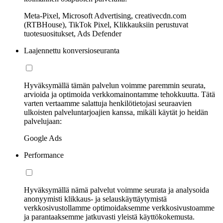
Meta-Pixel, Microsoft Advertising, creativecdn.com
(RTBHouse), TikTok Pixel, Klikkauksiin perustuvat
tuotesuositukset, Ads Defender
Laajennettu konversioseuranta
Hyväksymällä tämän palvelun voimme paremmin seurata,
arvioida ja optimoida verkkomainontamme tehokkuutta. Tätä
varten vertaamme salattuja henkilötietojasi seuraavien
ulkoisten palveluntarjoajien kanssa, mikäli käytät jo heidän
palvelujaan:
Google Ads
Performance
Hyväksymällä nämä palvelut voimme seurata ja analysoida
anonyymisti klikkaus- ja selauskäyttäytymistä
verkkosivustollamme optimoidaksemme verkkosivustoamme
ja parantaaksemme jatkuvasti yleistä käyttökokemusta.