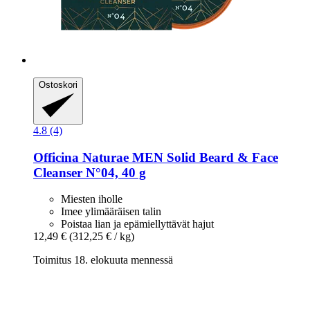
Ostoskori
4.8 (4)
Officina Naturae
MEN Solid Beard & Face
Cleanser N°04, 40 g
Miesten iholle
Imee ylimääräisen talin
Poistaa lian ja epämiellyttävät hajut
12,49 €
(312,25 € / kg)
Toimitus 18. elokuuta mennessä