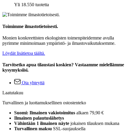
Yli 18.550 tuotetta
Toimimme ilmastotietoisesti.
Monien konkreettisten ekologisten toimenpiteidemme avulla
pyrimme minimoimaan ympäristö- ja ilmastovaikutuksemme.
Löydät lisätietoa täältä.
Tarvitsetko apua tilaustasi koskien? Vastaamme mielellämme
kysymyksiisi.
Ota yhteyttä
Laatutakuu
Turvallinen ja luottamuksellinen ostostenteko
Suomi: Ilmainen vakiotoimitus
alkaen 79,90 €
Ilmainen palautuslähetys
Vähintään 1 ilmainen näyte
jokaisen tilauksen mukana
Turvallinen maksu
SSL-suojauksella