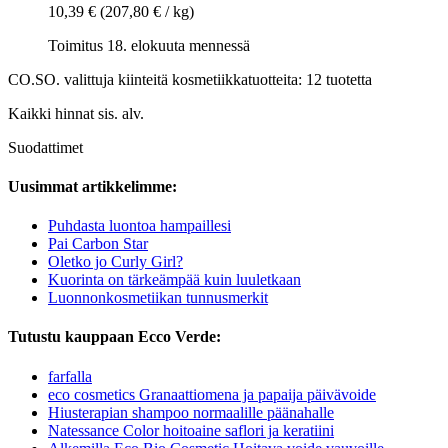
10,39 €
(207,80 € / kg)
Toimitus 18. elokuuta mennessä
CO.SO. valittuja kiinteitä kosmetiikkatuotteita: 12 tuotetta
Kaikki hinnat sis. alv.
Suodattimet
Uusimmat artikkelimme:
Puhdasta luontoa hampaillesi
Pai Carbon Star
Oletko jo Curly Girl?
Kuorinta on tärkeämpää kuin luuletkaan
Luonnonkosmetiikan tunnusmerkit
Tutustu kauppaan Ecco Verde:
farfalla
eco cosmetics Granaattiomena ja papaija päivävoide
Hiusterapian shampoo normaalille päänahalle
Natessance Color hoitoaine saflori ja keratiini