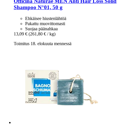
Officina Naturae
MEN Anti Hair Loss Solid
Shampoo N°01, 50 g
Ehkäisee hiustenlähtöä
Pakattu muovittomasti
Suojaa päänahkaa
13,09 €
(261,80 € / kg)
Toimitus 18. elokuuta mennessä