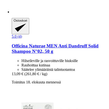
Ostoskori
5.0 (4)
Officina Naturae
MEN Anti Dandruff Solid
Shampoo N°02, 50 g
Hilseileville ja rasvoittuville hiuksille
Rauhoittaa kutinaa
Säätelee ylimääräistä talintuotantoa
13,09 €
(261,80 € / kg)
Toimitus 18. elokuuta mennessä