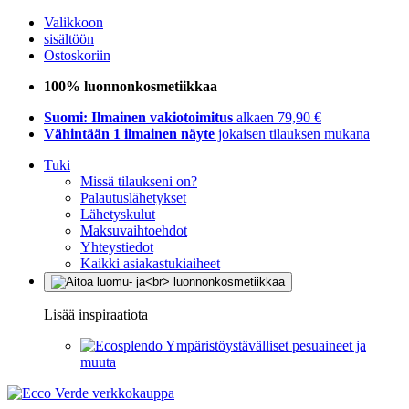
Valikkoon
sisältöön
Ostoskoriin
100% luonnonkosmetiikkaa
Suomi: Ilmainen vakiotoimitus
alkaen 79,90 €
Vähintään 1 ilmainen näyte
jokaisen tilauksen mukana
Tuki
Missä tilaukseni on?
Palautuslähetykset
Lähetyskulut
Maksuvaihtoehdot
Yhteystiedot
Kaikki asiakastukiaiheet
Lisää inspiraatiota
Ympäristöystävälliset pesuaineet ja
muuta