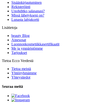
Sisäänkirjautuminen
Rekisteröinti
Unohditko salasanasi?
Missä lähetykseni on?
Lunasta lahjakortti
Lisätietoja
beauty Blog
Ainesosat
Luonnonkosmetiikkasertifikaatit
Me ja ympäristömme
Tarjoukset
Tietoa Ecco Verdestä
Tietoa meistä
Yhtiöryhmämme
Yhteystiedot
Seuraa meitä