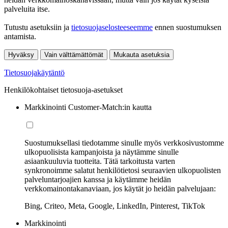
palveluita itse.
Tutustu asetuksiin ja
tietosuojaselosteeseemme
ennen suostumuksen
antamista.
Hyväksy
Vain välttämättömät
Mukauta asetuksia
Tietosuojakäytäntö
Henkilökohtaiset tietosuoja-asetukset
Markkinointi Customer-Match:in kautta
Suostumuksellasi tiedotamme sinulle myös verkkosivustomme
ulkopuolisista kampanjoista ja näytämme sinulle
asiaankuuluvia tuotteita. Tätä tarkoitusta varten
synkronoimme salatut henkilötietosi seuraavien ulkopuolisten
palveluntarjoajien kanssa ja käytämme heidän
verkkomainontakanaviaan, jos käytät jo heidän palvelujaan:
Bing, Criteo, Meta, Google, LinkedIn, Pinterest, TikTok
Markkinointi