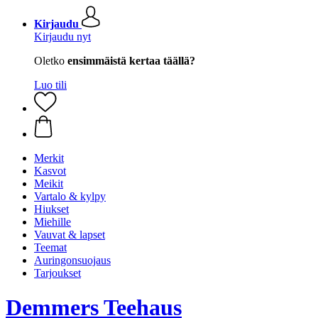
Kirjaudu
Kirjaudu nyt
Oletko
ensimmäistä kertaa täällä?
Luo tili
Merkit
Kasvot
Meikit
Vartalo & kylpy
Hiukset
Miehille
Vauvat & lapset
Teemat
Auringonsuojaus
Tarjoukset
Demmers Teehaus