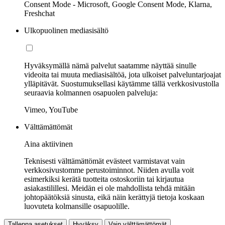
Consent Mode - Microsoft, Google Consent Mode, Klarna,
Freshchat
Ulkopuolinen mediasisältö
Hyväksymällä nämä palvelut saatamme näyttää sinulle
videoita tai muuta mediasisältöä, jota ulkoiset palveluntarjoajat
ylläpitävät. Suostumuksellasi käytämme tällä verkkosivustolla
seuraavia kolmannen osapuolen palveluja:
Vimeo, YouTube
Välttämättömät
Aina aktiivinen
Teknisesti välttämättömät evästeet varmistavat vain
verkkosivustomme perustoiminnot. Niiden avulla voit
esimerkiksi kerätä tuotteita ostoskoriin tai kirjautua
asiakastilillesi. Meidän ei ole mahdollista tehdä mitään
johtopäätöksiä sinusta, eikä näin kerättyjä tietoja koskaan
luovuteta kolmansille osapuolille.
Tallenna asetukset
Hyväksy
Vain välttämättömät