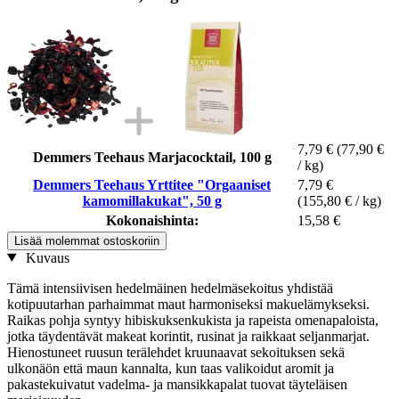
7,79 €
(77,90 €
Demmers Teehaus Marjacocktail, 100 g
/ kg)
Demmers Teehaus Yrttitee "Orgaaniset
7,79 €
kamomillakukat", 50 g
(155,80 € / kg)
Kokonaishinta:
15,58 €
Lisää molemmat ostoskoriin
Kuvaus
Tämä intensiivisen hedelmäinen hedelmäsekoitus yhdistää
kotipuutarhan parhaimmat maut harmoniseksi makuelämykseksi.
Raikas pohja syntyy hibiskuksenkukista ja rapeista omenapaloista,
jotka täydentävät makeat korintit, rusinat ja raikkaat seljanmarjat.
Hienostuneet ruusun terälehdet kruunaavat sekoituksen sekä
ulkonäön että maun kannalta, kun taas valikoidut aromit ja
pakastekuivatut vadelma- ja mansikkapalat tuovat täyteläisen