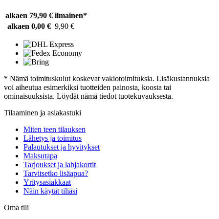
alkaen 79,90 €
ilmainen*
alkaen 0,00 €
9,90 €
* Nämä toimituskulut koskevat vakiotoimituksia. Lisäkustannuksia
voi aiheutua esimerkiksi tuotteiden painosta, koosta tai
ominaisuuksista. Löydät nämä tiedot tuotekuvauksesta.
Tilaaminen ja asiakastuki
Miten teen tilauksen
Lähetys ja toimitus
Palautukset ja hyvitykset
Maksutapa
Tarjoukset ja lahjakortit
Tarvitsetko lisäapua?
Yritysasiakkaat
Näin käytät tiliäsi
Oma tili