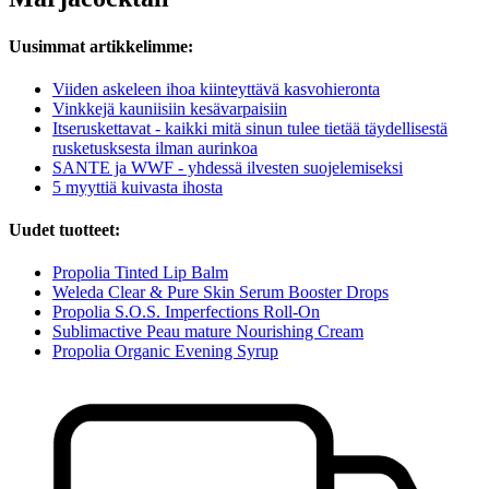
Uusimmat artikkelimme:
Viiden askeleen ihoa kiinteyttävä kasvohieronta
Vinkkejä kauniisiin kesävarpaisiin
Itseruskettavat - kaikki mitä sinun tulee tietää täydellisestä
rusketusksesta ilman aurinkoa
SANTE ja WWF - yhdessä ilvesten suojelemiseksi
5 myyttiä kuivasta ihosta
Uudet tuotteet:
Propolia Tinted Lip Balm
Weleda Clear & Pure Skin Serum Booster Drops
Propolia S.O.S. Imperfections Roll-On
Sublimactive Peau mature Nourishing Cream
Propolia Organic Evening Syrup