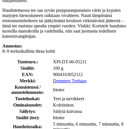
marjaisuuden.
Haudutettaessa tee saa syvän purppuranpunaisen värin ja kypsien
marjojen hienostuneen raikkaan vivahteen. Nauti lämpimänä
rentoutumishetkeen tai jääkylmänä kesäisen virkistävänä jääteenä –
tämä tee maistuu upealta ympäri vuoden. Vinkki: Koristele haudutus
tuoreilla mansikoilla ja vadelmilla, niin saat juomasta todellisen
katseenvangitsijan.
Annostus:
8–9 teelusikallista litraa kohti
Tuotenro.:
XPI-DT-00-05211
Sisältö:
100 g
EAN:
9004163052112
Merkki:
Demmers Teehaus
Konsistenssi /
Irtotee
annostelumuoto:
Tuoteluokat:
Teet ja tarvikkeet
Ominaisuudet:
Kofeiiniton
Säilytys:
Säilytä kuivassa
Sisältö (tee):
Irtotee
5 minuuttia, 6 minuuttia, 7 minuuttia, 8
Haudutusaika: