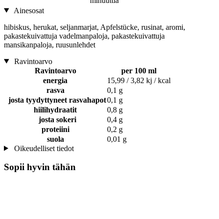
minuuttia
Ainesosat
hibiskus, herukat, seljanmarjat, Apfelstücke, rusinat, aromi,
pakastekuivattuja vadelmanpaloja, pakastekuivattuja
mansikanpaloja, ruusunlehdet
Ravintoarvo
Ravintoarvo
per 100 ml
energia
15,99 / 3,82 kj / kcal
rasva
0,1 g
josta tyydyttyneet rasvahapot
0,1 g
hiilihydraatit
0,8 g
josta sokeri
0,4 g
proteiini
0,2 g
suola
0,01 g
Oikeudelliset tiedot
Sopii hyvin tähän