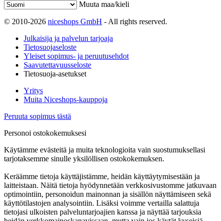
Muuta maa/kieli
© 2010-2026
niceshops GmbH
- All rights reserved.
Julkaisija ja palvelun tarjoaja
Tietosuojaseloste
Yleiset sopimus- ja peruutusehdot
Saavutettavuusseloste
Tietosuoja-asetukset
Yritys
Muita Niceshops-kauppoja
Peruuta sopimus tästä
Personoi ostokokemuksesi
Käytämme evästeitä ja muita teknologioita vain suostumuksellasi
tarjotaksemme sinulle yksilöllisen ostokokemuksen.
Keräämme tietoja käyttäjistämme, heidän käyttäytymisestään ja
laitteistaan. Näitä tietoja hyödynnetään verkkosivustomme jatkuvaan
optimointiin, personoidun mainonnan ja sisällön näyttämiseen sekä
käyttötilastojen analysointiin. Lisäksi voimme vertailla salattuja
tietojasi ulkoisten palveluntarjoajien kanssa ja näyttää tarjouksia
heidän verkkomainoskanavissaan, mutta vain jos käytät kyseisiä