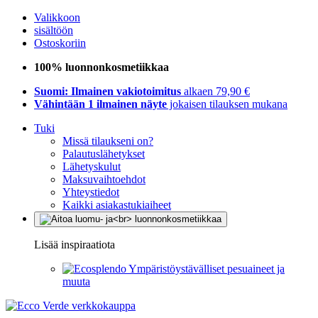
Valikkoon
sisältöön
Ostoskoriin
100% luonnonkosmetiikkaa
Suomi: Ilmainen vakiotoimitus
alkaen 79,90 €
Vähintään 1 ilmainen näyte
jokaisen tilauksen mukana
Tuki
Missä tilaukseni on?
Palautuslähetykset
Lähetyskulut
Maksuvaihtoehdot
Yhteystiedot
Kaikki asiakastukiaiheet
Lisää inspiraatiota
Ympäristöystävälliset pesuaineet ja
muuta