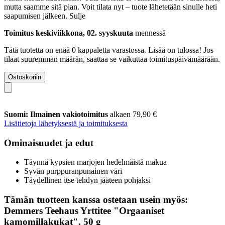
mutta saamme sitä pian. Voit tilata nyt – tuote lähetetään sinulle heti
saapumisen jälkeen.
Sulje
Toimitus keskiviikkona, 02. syyskuuta
mennessä
Tätä tuotetta on enää 0 kappaletta varastossa. Lisää on tulossa! Jos
tilaat suuremman määrän, saattaa se vaikuttaa toimituspäivämäärään.
Ostoskoriin
Suomi: Ilmainen vakiotoimitus
alkaen 79,90 €
Lisätietoja lähetyksestä ja toimituksesta
Ominaisuudet ja edut
Täynnä kypsien marjojen hedelmäistä makua
Syvän purppuranpunainen väri
Täydellinen itse tehdyn jääteen pohjaksi
Tämän tuotteen kanssa ostetaan usein myös:
Demmers Teehaus Yrttitee "Orgaaniset
kamomillakukat", 50 g