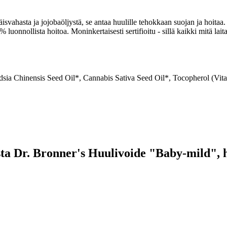
ahasta ja jojobaöljystä, se antaa huulille tehokkaan suojan ja hoitaa. S
 luonnollista hoitoa. Moninkertaisesti sertifioitu - sillä kaikki mitä lai
dsia Chinensis Seed Oil*, Cannabis Sativa Seed Oil*, Tocopherol (Vit
eesta Dr. Bronner's Huulivoide "Baby-mild", 