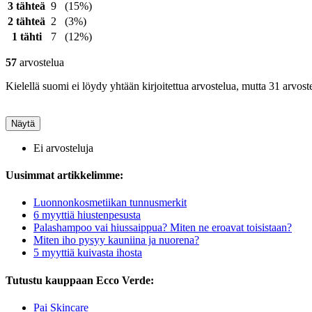
3 tähteä
9
(15%)
2 tähteä
2
(3%)
1 tähti
7
(12%)
57
arvostelua
Kielellä suomi ei löydy yhtään kirjoitettua arvostelua, mutta 31 arvoste
Näytä
Ei arvosteluja
Uusimmat artikkelimme:
Luonnonkosmetiikan tunnusmerkit
6 myyttiä hiustenpesusta
Palashampoo vai hiussaippua? Miten ne eroavat toisistaan?
Miten iho pysyy kauniina ja nuorena?
5 myyttiä kuivasta ihosta
Tutustu kauppaan Ecco Verde:
Pai Skincare