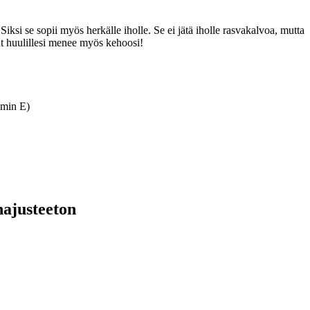
iksi se sopii myös herkälle iholle. Se ei jätä iholle rasvakalvoa, mutta
tat huulillesi menee myös kehoosi!
amin E)
hajusteeton