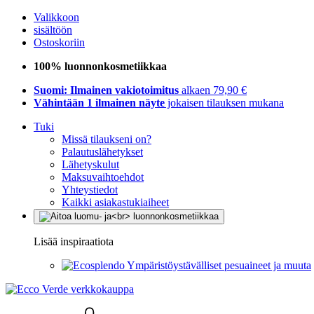
Valikkoon
sisältöön
Ostoskoriin
100% luonnonkosmetiikkaa
Suomi: Ilmainen vakiotoimitus
alkaen 79,90 €
Vähintään 1 ilmainen näyte
jokaisen tilauksen mukana
Tuki
Missä tilaukseni on?
Palautuslähetykset
Lähetyskulut
Maksuvaihtoehdot
Yhteystiedot
Kaikki asiakastukiaiheet
Lisää inspiraatiota
Ympäristöystävälliset pesuaineet ja muuta