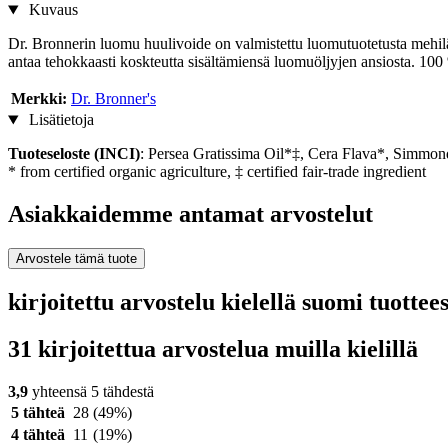
Kuvaus
Dr. Bronnerin luomu huulivoide on valmistettu luomutuotetusta mehiläisv
antaa tehokkaasti koskteutta sisältämiensä luomuöljyjen ansiosta. 100 %
Merkki:
Dr. Bronner's
Lisätietoja
Tuoteseloste (INCI)
: Persea Gratissima Oil*‡, Cera Flava*, Simmon
* from certified organic agriculture, ‡ certified fair-trade ingredient
Asiakkaidemme antamat arvostelut
Arvostele tämä tuote
kirjoitettu arvostelu kielellä suomi tuott
31 kirjoitettua arvostelua muilla kielillä
3,9
yhteensä 5 tähdestä
5 tähteä
28
(49%)
4 tähteä
11
(19%)