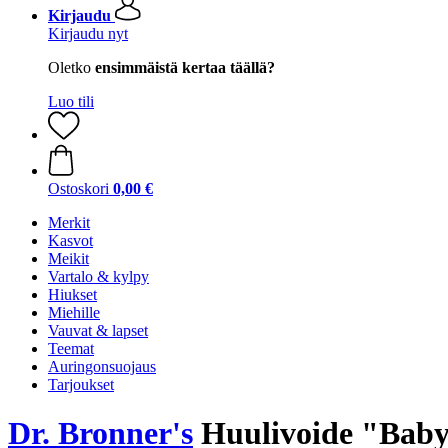
Kirjaudu
Kirjaudu nyt
Oletko
ensimmäistä kertaa täällä?
Luo tili
Ostoskori
0,00 €
Merkit
Kasvot
Meikit
Vartalo & kylpy
Hiukset
Miehille
Vauvat & lapset
Teemat
Auringonsuojaus
Tarjoukset
Dr. Bronner's
Huulivoide "Baby-