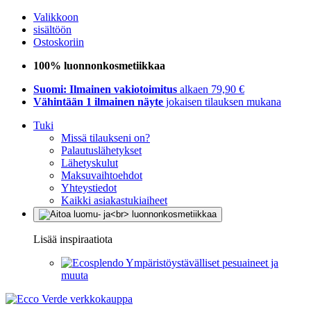
Valikkoon
sisältöön
Ostoskoriin
100% luonnonkosmetiikkaa
Suomi: Ilmainen vakiotoimitus
alkaen 79,90 €
Vähintään 1 ilmainen näyte
jokaisen tilauksen mukana
Tuki
Missä tilaukseni on?
Palautuslähetykset
Lähetyskulut
Maksuvaihtoehdot
Yhteystiedot
Kaikki asiakastukiaiheet
Lisää inspiraatiota
Ympäristöystävälliset pesuaineet ja
muuta