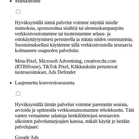
Markkinointi
Hyväksymällä nämä palvelut voimme näyttää sinulle
mainoksia, sponsoroitua sisältöä tai alennuskampanjoita
verkkosivustostamme tai tuotteistamme selaus- ja
ostokäyttäytymisesi perusteella ja mitata niiden onnistumista.
Suostumuksellasi käytämme tällä verkkosivustolla seuraavia
kolmannen osapuolen palveluita:
Meta-Pixel, Microsoft Advertising, creativecdn.com
(RTBHouse), TikTok Pixel, Klikkauksiin perustuvat
tuotesuositukset, Ads Defender
Laajennettu konversioseuranta
Hyväksymällä tämän palvelun voimme paremmin seurata,
arvioida ja optimoida verkkomainontamme tehokkuutta. Tätä
varten vertaamme salattuja henkilötietojasi seuraavien
ulkoisten palveluntarjoajien kanssa, mikäli käytät jo heidän
palvelujaan:
Google Ads