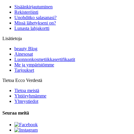
Sisäänkirjautuminen
Rekisteröinti
Unohditko salasanasi?
Missä lähetykseni on?
Lunasta lahjakortti
Lisätietoja
beauty Blog
Ainesosat
Luonnonkosmetiikkasertifikaatit
Me ja ympäristömme
Tarjoukset
Tietoa Ecco Verdestä
Tietoa meistä
Yhtiöryhmämme
Yhteystiedot
Seuraa meitä