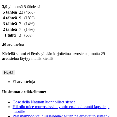
3,9
yhteensä 5 tähdestä
5 tähteä
23
(46%)
4 tähteä
9
(18%)
3 tähteä
7
(14%)
2 tähteä
7
(14%)
1 tähti
3
(6%)
49
arvostelua
Kielellä suomi ei löydy yhtään kirjoitettua arvostelua, mutta 29
arvostelua löytyy muilla kielillä.
Näytä
Ei arvosteluja
Uusimmat artikkelimme:
Cose della Naturan luonnolliset sienet
Hikoilu tulee murrosiässä – youfreen-deodorantti lapsille ja
nuorille
Palashampoo vai hiussaippua? Miten ne eroavat toisistaan?