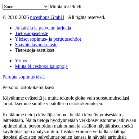
Muuta maa/kieli
© 2010-2026
niceshops GmbH
- All rights reserved.
Julkaisija ja palvelun tarjoaja
Tietosuojaseloste
Yleiset sopimus- ja peruutusehdot
Saavutettavuusseloste
Tietosuoja-asetukset
Yritys
Muita Niceshops-kauppoja
Peruuta sopimus tästä
Personoi ostokokemuksesi
Käytämme evästeitä ja muita teknologioita vain suostumuksellasi
tarjotaksemme sinulle yksilöllisen ostokokemuksen.
Keräämme tietoja käyttäjistämme, heidän käyttäytymisestään ja
laitteistaan. Näitä tietoja hyödynnetään verkkosivustomme jatkuvaan
optimointiin, personoidun mainonnan ja sisällön näyttämiseen sekä
käyttötilastojen analysointiin. Lisäksi voimme vertailla salattuja
tietojasi ulkoisten palveluntarjoajien kanssa ja näyttää tarjouksia