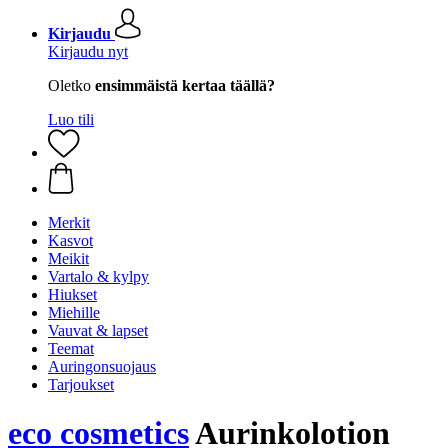
Kirjaudu
Kirjaudu nyt
Oletko
ensimmäistä kertaa täällä?
Luo tili
Merkit
Kasvot
Meikit
Vartalo & kylpy
Hiukset
Miehille
Vauvat & lapset
Teemat
Auringonsuojaus
Tarjoukset
eco cosmetics
Aurinkolotion