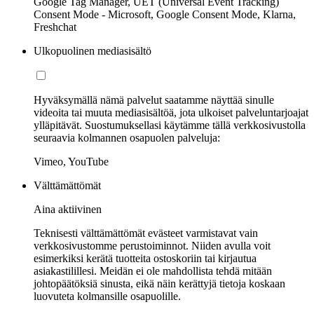
Google Tag Manager, UET (Universal Event Tracking)
Consent Mode - Microsoft, Google Consent Mode, Klarna,
Freshchat
Ulkopuolinen mediasisältö
Hyväksymällä nämä palvelut saatamme näyttää sinulle
videoita tai muuta mediasisältöä, jota ulkoiset palveluntarjoajat
ylläpitävät. Suostumuksellasi käytämme tällä verkkosivustolla
seuraavia kolmannen osapuolen palveluja:
Vimeo, YouTube
Välttämättömät
Aina aktiivinen
Teknisesti välttämättömät evästeet varmistavat vain
verkkosivustomme perustoiminnot. Niiden avulla voit
esimerkiksi kerätä tuotteita ostoskoriin tai kirjautua
asiakastilillesi. Meidän ei ole mahdollista tehdä mitään
johtopäätöksiä sinusta, eikä näin kerättyjä tietoja koskaan
luovuteta kolmansille osapuolille.