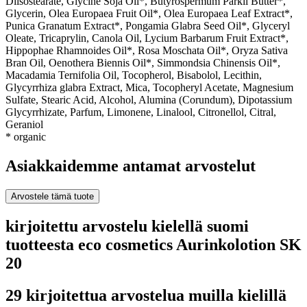
Diisostearate, Glycine Soja Oil*, Butyrospermum Parkii Butter*,
Glycerin, Olea Europaea Fruit Oil*, Olea Europaea Leaf Extract*,
Punica Granatum Extract*, Pongamia Glabra Seed Oil*, Glyceryl
Oleate, Tricaprylin, Canola Oil, Lycium Barbarum Fruit Extract*,
Hippophae Rhamnoides Oil*, Rosa Moschata Oil*, Oryza Sativa
Bran Oil, Oenothera Biennis Oil*, Simmondsia Chinensis Oil*,
Macadamia Ternifolia Oil, Tocopherol, Bisabolol, Lecithin,
Glycyrrhiza glabra Extract, Mica, Tocopheryl Acetate, Magnesium
Sulfate, Stearic Acid, Alcohol, Alumina (Corundum), Dipotassium
Glycyrrhizate, Parfum, Limonene, Linalool, Citronellol, Citral,
Geraniol
* organic
Asiakkaidemme antamat arvostelut
Arvostele tämä tuote
kirjoitettu arvostelu kielellä suomi
tuotteesta eco cosmetics Aurinkolotion SK
20
29 kirjoitettua arvostelua muilla kielillä