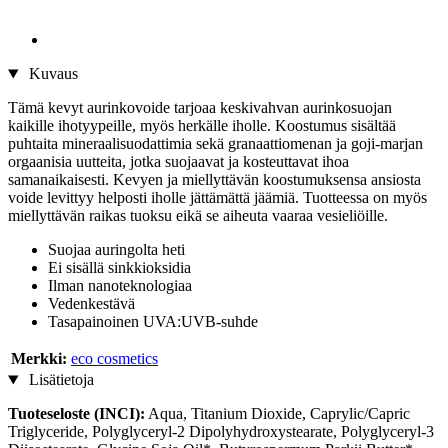
Kuvaus
Tämä kevyt aurinkovoide tarjoaa keskivahvan aurinkosuojan
kaikille ihotyypeille, myös herkälle iholle. Koostumus sisältää
puhtaita mineraalisuodattimia sekä granaattiomenan ja goji-marjan
orgaanisia uutteita, jotka suojaavat ja kosteuttavat ihoa
samanaikaisesti. Kevyen ja miellyttävän koostumuksensa ansiosta
voide levittyy helposti iholle jättämättä jäämiä. Tuotteessa on myös
miellyttävän raikas tuoksu eikä se aiheuta vaaraa vesieliöille.
Suojaa auringolta heti
Ei sisällä sinkkioksidia
Ilman nanoteknologiaa
Vedenkestävä
Tasapainoinen UVA:UVB-suhde
Merkki:
eco cosmetics
Lisätietoja
Tuoteseloste (INCI):
Aqua, Titanium Dioxide, Caprylic/Capric
Triglyceride, Polyglyceryl-2 Dipolyhydroxystearate, Polyglyceryl-3