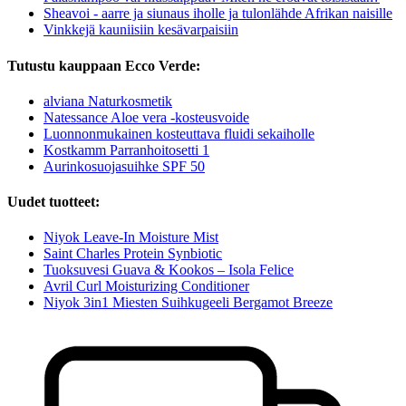
Sheavoi - aarre ja siunaus iholle ja tulonlähde Afrikan naisille
Vinkkejä kauniisiin kesävarpaisiin
Tutustu kauppaan Ecco Verde:
alviana Naturkosmetik
Natessance Aloe vera -kosteusvoide
Luonnonmukainen kosteuttava fluidi sekaiholle
Kostkamm Parranhoitosetti 1
Aurinkosuojasuihke SPF 50
Uudet tuotteet:
Niyok Leave-In Moisture Mist
Saint Charles Protein Synbiotic
Tuoksuvesi Guava & Kookos – Isola Felice
Avril Curl Moisturizing Conditioner
Niyok 3in1 Miesten Suihkugeeli Bergamot Breeze