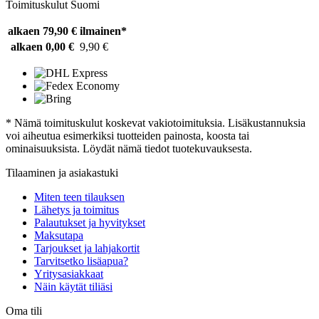
Toimituskulut Suomi
alkaen 79,90 €
ilmainen*
alkaen 0,00 €
9,90 €
* Nämä toimituskulut koskevat vakiotoimituksia. Lisäkustannuksia
voi aiheutua esimerkiksi tuotteiden painosta, koosta tai
ominaisuuksista. Löydät nämä tiedot tuotekuvauksesta.
Tilaaminen ja asiakastuki
Miten teen tilauksen
Lähetys ja toimitus
Palautukset ja hyvitykset
Maksutapa
Tarjoukset ja lahjakortit
Tarvitsetko lisäapua?
Yritysasiakkaat
Näin käytät tiliäsi
Oma tili