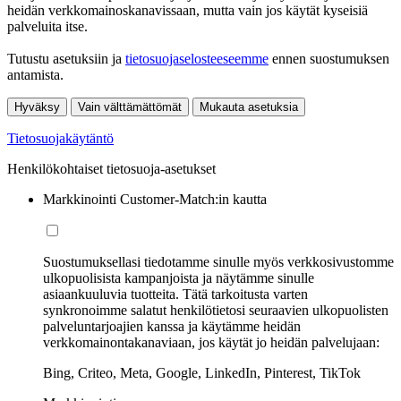
heidän verkkomainoskanavissaan, mutta vain jos käytät kyseisiä
palveluita itse.
Tutustu asetuksiin ja
tietosuojaselosteeseemme
ennen suostumuksen
antamista.
Hyväksy
Vain välttämättömät
Mukauta asetuksia
Tietosuojakäytäntö
Henkilökohtaiset tietosuoja-asetukset
Markkinointi Customer-Match:in kautta
Suostumuksellasi tiedotamme sinulle myös verkkosivustomme
ulkopuolisista kampanjoista ja näytämme sinulle
asiaankuuluvia tuotteita. Tätä tarkoitusta varten
synkronoimme salatut henkilötietosi seuraavien ulkopuolisten
palveluntarjoajien kanssa ja käytämme heidän
verkkomainontakanaviaan, jos käytät jo heidän palvelujaan:
Bing, Criteo, Meta, Google, LinkedIn, Pinterest, TikTok