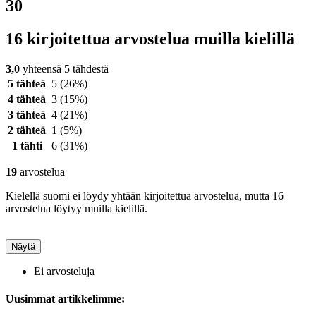
30
16 kirjoitettua arvostelua muilla kielillä
3,0
yhteensä 5 tähdestä
5 tähteä
5
(26%)
4 tähteä
3
(15%)
3 tähteä
4
(21%)
2 tähteä
1
(5%)
1 tähti
6
(31%)
19
arvostelua
Kielellä suomi ei löydy yhtään kirjoitettua arvostelua, mutta 16
arvostelua löytyy muilla kielillä.
Näytä
Ei arvosteluja
Uusimmat artikkelimme: