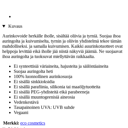
Kuvaus
Aurinkovoide herkälle iholle, sisältää oliivia ja tyrniä. Suojaa ihoa
auringolta ja kuivumiselta, tyrnin ja oliivin yhdistelmä tekee tämän
mahdolliseksi. ja samalla kuivumisen. Kaikki auurinkotuotteet ovat
helppoja levittää eikä iholle jää niistä näkyviä jäämiä. Ne suojaavat
ihoa auringolta ja tuoksuvat miellyttävän raikkaalta.
Ei synteettisiä väriaineita, hajusteita ja säilöntäaineita
Suojaa auringolta heti
100% luonnollinen aurinkosuoja
Ei sisällä sinkkioksidia
Ei sisällä parafiinia, silikonia tai maaöljytuotteita
Ei sisällä PEG-yhdisteitä eikä parabeeneja
Ei sisällä muuntogeenisiä aineosia
Vedenkestävä
Tasapainoinen UVA: UVB suhde
Vegaani
Merkki:
eco cosmetics