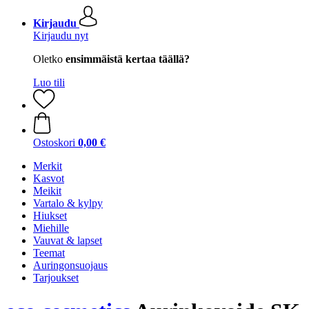
Kirjaudu
Kirjaudu nyt
Oletko
ensimmäistä kertaa täällä?
Luo tili
Ostoskori
0,00 €
Merkit
Kasvot
Meikit
Vartalo & kylpy
Hiukset
Miehille
Vauvat & lapset
Teemat
Auringonsuojaus
Tarjoukset