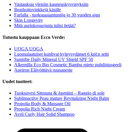
Vastauksia yleisiin kauneuskysymyksiin
Ihonhoitovinkkejä käsille
Farfalla - tuoksuasiantuntija jo 30 vuoden ajan
Skin Longevity
Mitä aurinkosuojasta tulisi tietää?
Tutustu kauppaan Ecco Verde:
UOGA UOGA
Luomulaatuiset kuplivat kylpysydämet 6 kpl:n setti
Suntribe Daily Mineral UV Shield SPF 50
Alkemilla Eco Bio Cosmetic Bambu mieto puhdistusgeeli
Apeiron Elävöittävä ruusuneste
Uudet tuotteet:
Tuoksuvesi Sitruuna & Jasmiini – Raggio di sole
Sublimactive Peau mature Revitalizing Night Balm
Propolia Body & Massage Oil
Propolia Rich Night Cream
Avril Curly Hair Solid Shampoo