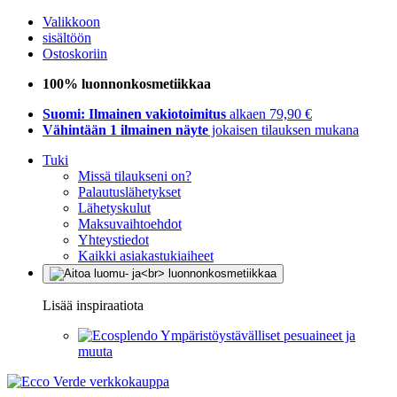
Valikkoon
sisältöön
Ostoskoriin
100% luonnonkosmetiikkaa
Suomi: Ilmainen vakiotoimitus
alkaen 79,90 €
Vähintään 1 ilmainen näyte
jokaisen tilauksen mukana
Tuki
Missä tilaukseni on?
Palautuslähetykset
Lähetyskulut
Maksuvaihtoehdot
Yhteystiedot
Kaikki asiakastukiaiheet
Lisää inspiraatiota
Ympäristöystävälliset pesuaineet ja
muuta