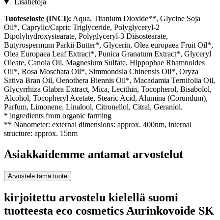
Lisätietoja
Tuoteseloste (INCI):
Aqua, Titanium Dioxide**, Glycine Soja
Oil*, Caprylic/Capric Triglyceride, Polyglyceryl-2
Dipolyhydroxystearate, Polyglyceryl-3 Diisostearate,
Butyrospermum Parkii Butter*, Glycerin, Olea europaea Fruit Oil*,
Olea Europaea Leaf Extract*, Punica Granatum Extract*, Glyceryl
Oleate, Canola Oil, Magnesium Sulfate, Hippophae Rhamnoides
Oil*, Rosa Moschata Oil*, Simmondsia Chinensis Oil*, Oryza
Sativa Bran Oil, Oenothera Biennis Oil*, Macadamia Ternifolia Oil,
Glycyrrhiza Glabra Extract, Mica, Lecithin, Tocopherol, Bisabolol,
Alcohol, Tocopheryl Acetate, Stearic Acid, Alumina (Corundum),
Parfum, Limonene, Linalool, Citronellol, Citral, Geraniol.
* ingredients from organic farming
** Nanometer: external dimensions: approx. 400nm, internal
structure: approx. 15nm
Asiakkaidemme antamat arvostelut
Arvostele tämä tuote
kirjoitettu arvostelu kielellä suomi
tuotteesta eco cosmetics Aurinkovoide SK