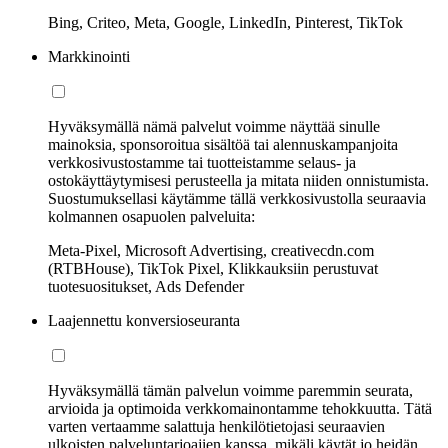
Bing, Criteo, Meta, Google, LinkedIn, Pinterest, TikTok
Markkinointi
Hyväksymällä nämä palvelut voimme näyttää sinulle
mainoksia, sponsoroitua sisältöä tai alennuskampanjoita
verkkosivustostamme tai tuotteistamme selaus- ja
ostokäyttäytymisesi perusteella ja mitata niiden onnistumista.
Suostumuksellasi käytämme tällä verkkosivustolla seuraavia
kolmannen osapuolen palveluita:
Meta-Pixel, Microsoft Advertising, creativecdn.com
(RTBHouse), TikTok Pixel, Klikkauksiin perustuvat
tuotesuositukset, Ads Defender
Laajennettu konversioseuranta
Hyväksymällä tämän palvelun voimme paremmin seurata,
arvioida ja optimoida verkkomainontamme tehokkuutta. Tätä
varten vertaamme salattuja henkilötietojasi seuraavien
ulkoisten palveluntarjoajien kanssa, mikäli käytät jo heidän