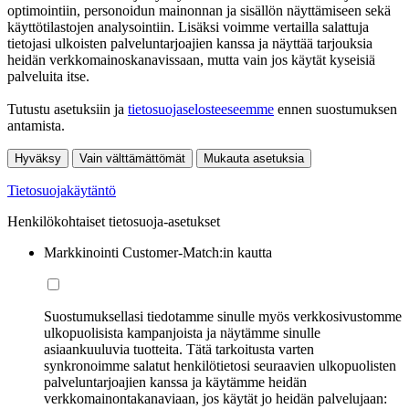
optimointiin, personoidun mainonnan ja sisällön näyttämiseen sekä
käyttötilastojen analysointiin. Lisäksi voimme vertailla salattuja
tietojasi ulkoisten palveluntarjoajien kanssa ja näyttää tarjouksia
heidän verkkomainoskanavissaan, mutta vain jos käytät kyseisiä
palveluita itse.
Tutustu asetuksiin ja
tietosuojaselosteeseemme
ennen suostumuksen
antamista.
Hyväksy
Vain välttämättömät
Mukauta asetuksia
Tietosuojakäytäntö
Henkilökohtaiset tietosuoja-asetukset
Markkinointi Customer-Match:in kautta
Suostumuksellasi tiedotamme sinulle myös verkkosivustomme
ulkopuolisista kampanjoista ja näytämme sinulle
asiaankuuluvia tuotteita. Tätä tarkoitusta varten
synkronoimme salatut henkilötietosi seuraavien ulkopuolisten
palveluntarjoajien kanssa ja käytämme heidän
verkkomainontakanaviaan, jos käytät jo heidän palvelujaan: