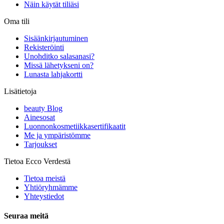
Näin käytät tiliäsi
Oma tili
Sisäänkirjautuminen
Rekisteröinti
Unohditko salasanasi?
Missä lähetykseni on?
Lunasta lahjakortti
Lisätietoja
beauty Blog
Ainesosat
Luonnonkosmetiikkasertifikaatit
Me ja ympäristömme
Tarjoukset
Tietoa Ecco Verdestä
Tietoa meistä
Yhtiöryhmämme
Yhteystiedot
Seuraa meitä