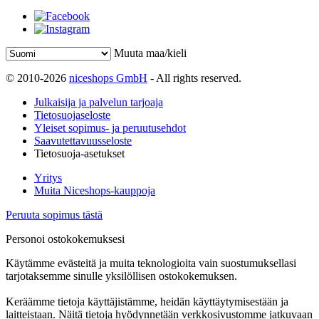
Muuta maa/kieli
© 2010-2026
niceshops GmbH
- All rights reserved.
Julkaisija ja palvelun tarjoaja
Tietosuojaseloste
Yleiset sopimus- ja peruutusehdot
Saavutettavuusseloste
Tietosuoja-asetukset
Yritys
Muita Niceshops-kauppoja
Peruuta sopimus tästä
Personoi ostokokemuksesi
Käytämme evästeitä ja muita teknologioita vain suostumuksellasi
tarjotaksemme sinulle yksilöllisen ostokokemuksen.
Keräämme tietoja käyttäjistämme, heidän käyttäytymisestään ja
laitteistaan. Näitä tietoja hyödynnetään verkkosivustomme jatkuvaan