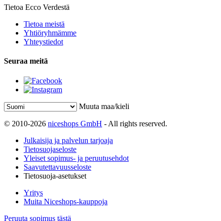
Tietoa Ecco Verdestä
Tietoa meistä
Yhtiöryhmämme
Yhteystiedot
Seuraa meitä
Muuta maa/kieli
© 2010-2026
niceshops GmbH
- All rights reserved.
Julkaisija ja palvelun tarjoaja
Tietosuojaseloste
Yleiset sopimus- ja peruutusehdot
Saavutettavuusseloste
Tietosuoja-asetukset
Yritys
Muita Niceshops-kauppoja
Peruuta sopimus tästä