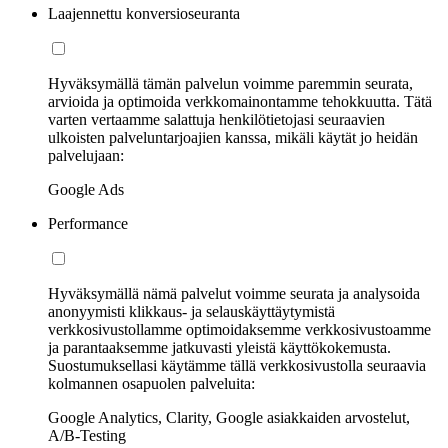
Laajennettu konversioseuranta
Hyväksymällä tämän palvelun voimme paremmin seurata,
arvioida ja optimoida verkkomainontamme tehokkuutta. Tätä
varten vertaamme salattuja henkilötietojasi seuraavien
ulkoisten palveluntarjoajien kanssa, mikäli käytät jo heidän
palvelujaan:
Google Ads
Performance
Hyväksymällä nämä palvelut voimme seurata ja analysoida
anonyymisti klikkaus- ja selauskäyttäytymistä
verkkosivustollamme optimoidaksemme verkkosivustoamme
ja parantaaksemme jatkuvasti yleistä käyttökokemusta.
Suostumuksellasi käytämme tällä verkkosivustolla seuraavia
kolmannen osapuolen palveluita:
Google Analytics, Clarity, Google asiakkaiden arvostelut,
A/B-Testing