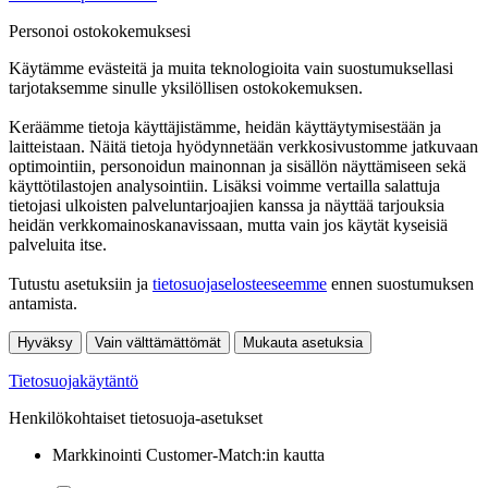
Personoi ostokokemuksesi
Käytämme evästeitä ja muita teknologioita vain suostumuksellasi
tarjotaksemme sinulle yksilöllisen ostokokemuksen.
Keräämme tietoja käyttäjistämme, heidän käyttäytymisestään ja
laitteistaan. Näitä tietoja hyödynnetään verkkosivustomme jatkuvaan
optimointiin, personoidun mainonnan ja sisällön näyttämiseen sekä
käyttötilastojen analysointiin. Lisäksi voimme vertailla salattuja
tietojasi ulkoisten palveluntarjoajien kanssa ja näyttää tarjouksia
heidän verkkomainoskanavissaan, mutta vain jos käytät kyseisiä
palveluita itse.
Tutustu asetuksiin ja
tietosuojaselosteeseemme
ennen suostumuksen
antamista.
Hyväksy
Vain välttämättömät
Mukauta asetuksia
Tietosuojakäytäntö
Henkilökohtaiset tietosuoja-asetukset
Markkinointi Customer-Match:in kautta