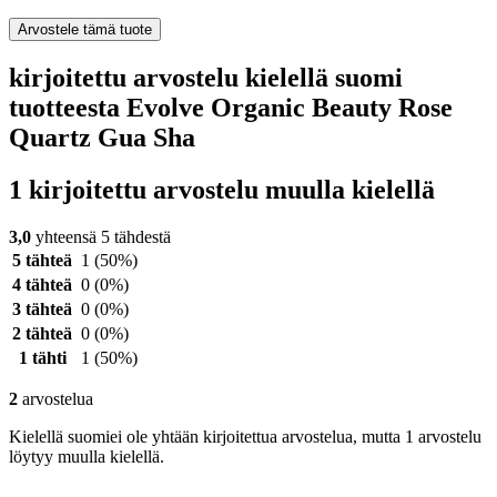
Arvostele tämä tuote
kirjoitettu arvostelu kielellä suomi
tuotteesta Evolve Organic Beauty Rose
Quartz Gua Sha
1 kirjoitettu arvostelu muulla kielellä
3,0
yhteensä 5 tähdestä
5 tähteä
1
(50%)
4 tähteä
0
(0%)
3 tähteä
0
(0%)
2 tähteä
0
(0%)
1 tähti
1
(50%)
2
arvostelua
Kielellä suomiei ole yhtään kirjoitettua arvostelua, mutta 1 arvostelu
löytyy muulla kielellä.