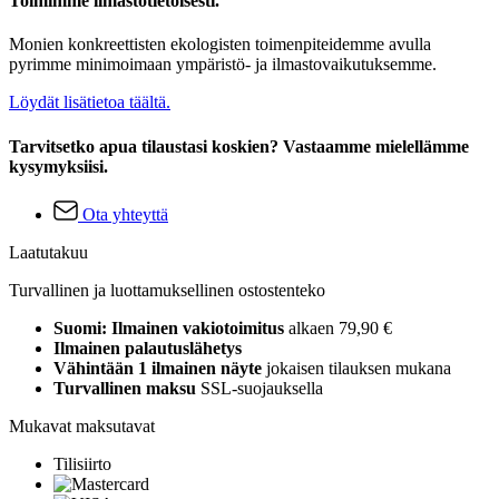
Toimimme ilmastotietoisesti.
Monien konkreettisten ekologisten toimenpiteidemme avulla
pyrimme minimoimaan ympäristö- ja ilmastovaikutuksemme.
Löydät lisätietoa täältä.
Tarvitsetko apua tilaustasi koskien? Vastaamme mielellämme
kysymyksiisi.
Ota yhteyttä
Laatutakuu
Turvallinen ja luottamuksellinen ostostenteko
Suomi: Ilmainen vakiotoimitus
alkaen 79,90 €
Ilmainen palautuslähetys
Vähintään 1 ilmainen näyte
jokaisen tilauksen mukana
Turvallinen maksu
SSL-suojauksella
Mukavat maksutavat
Tilisiirto