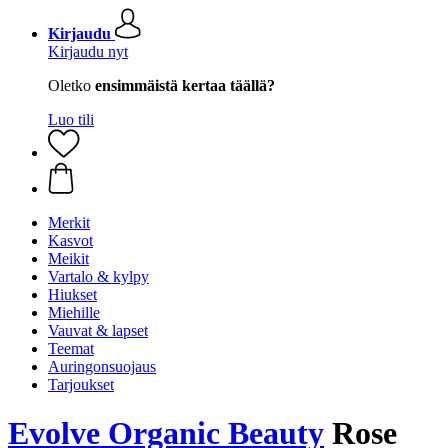
Kirjaudu
Kirjaudu nyt
Oletko
ensimmäistä kertaa täällä?
Luo tili
Merkit
Kasvot
Meikit
Vartalo & kylpy
Hiukset
Miehille
Vauvat & lapset
Teemat
Auringonsuojaus
Tarjoukset
Evolve Organic Beauty
Rose