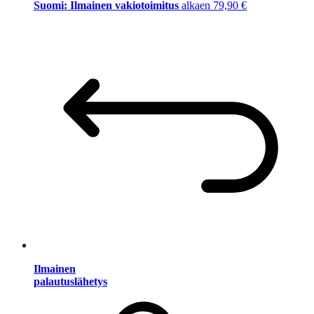
Suomi: Ilmainen vakiotoimitus
alkaen 79,90 €
Ilmainen
palautuslähetys