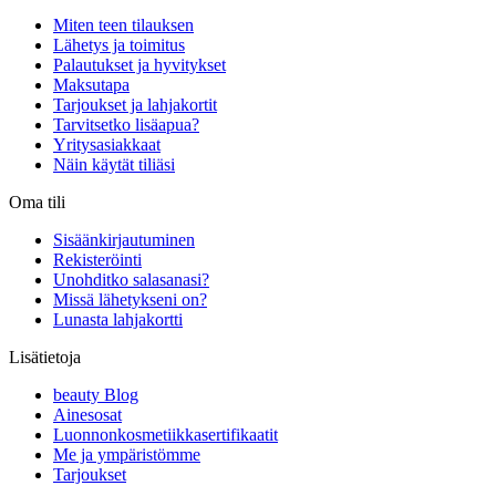
Miten teen tilauksen
Lähetys ja toimitus
Palautukset ja hyvitykset
Maksutapa
Tarjoukset ja lahjakortit
Tarvitsetko lisäapua?
Yritysasiakkaat
Näin käytät tiliäsi
Oma tili
Sisäänkirjautuminen
Rekisteröinti
Unohditko salasanasi?
Missä lähetykseni on?
Lunasta lahjakortti
Lisätietoja
beauty Blog
Ainesosat
Luonnonkosmetiikkasertifikaatit
Me ja ympäristömme
Tarjoukset