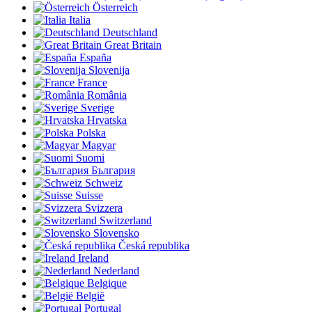
Österreich
Italia
Deutschland
Great Britain
España
Slovenija
France
România
Sverige
Hrvatska
Polska
Magyar
Suomi
България
Schweiz
Suisse
Svizzera
Switzerland
Slovensko
Česká republika
Ireland
Nederland
Belgique
België
Portugal