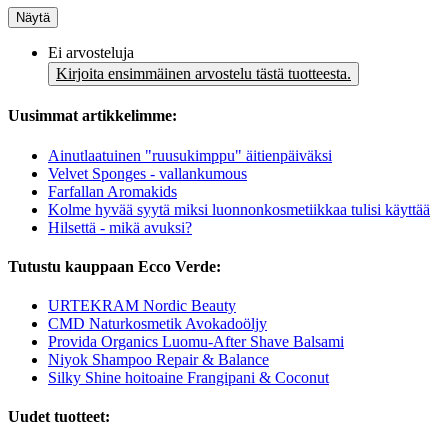
Näytä
Ei arvosteluja
Kirjoita ensimmäinen arvostelu tästä tuotteesta.
Uusimmat artikkelimme:
Ainutlaatuinen "ruusukimppu" äitienpäiväksi
Velvet Sponges - vallankumous
Farfallan Aromakids
Kolme hyvää syytä miksi luonnonkosmetiikkaa tulisi käyttää
Hilsettä - mikä avuksi?
Tutustu kauppaan Ecco Verde:
URTEKRAM Nordic Beauty
CMD Naturkosmetik Avokadoöljy
Provida Organics Luomu-After Shave Balsami
Niyok Shampoo Repair & Balance
Silky Shine hoitoaine Frangipani & Coconut
Uudet tuotteet: