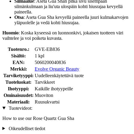
Silmäalue
: Aseta Gua Shan pitkä sivu sisempään
silmänkulmaan ja liu'uta ulospäin kohti hiusrajaa kevyellä
paineella.
Otsa
: Aseta Gua Sha kevyellä paineella juuri kulmakarvojen
yläpuolelle ja vedä kohti hiusrajaa.
Huomio
: Koska kyseessä on luonnonkivi, jokaisen tuotteen väri
vaihtelee ja voi poiketa kuvasta.
Tuotenro.:
GVE-EB836
Sisältö:
1 kpl
EAN:
5060200040836
Merkki:
Evolve Organic Beauty
Tarviketyyppi:
Uudelleenkäytettävä tuote
Tuoteluokat:
Tarvikkeet
Ihotyyppi:
Kaikille ihotyypeille
Ominaisuudet:
Muoviton
Materiaali:
Ruusukvartsi
Tuotevideot:
How to use our Rose Quartz Gua Sha
Oikeudelliset tiedot