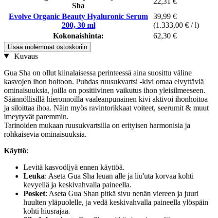
22,31 €
Sha
Evolve Organic Beauty Hyaluronic Serum
39,99 €
200, 30 ml
(1.333,00 € / l)
Kokonaishinta:
62,30 €
Lisää molemmat ostoskoriin
Kuvaus
Gua Sha on ollut kiinalaisessa perinteessä aina suosittu väline
kasvojen ihon hoitoon. Puhdas ruusukvartsi -kivi omaa elvyttäviä
ominaisuuksia, joilla on positiivinen vaikutus ihon yleisilmeeseen.
Säännöllisillä hieronnoilla vaaleanpunainen kivi aktivoi ihonhoitoa
ja siloittaa ihoa. Näin myös ravintorikkaat voiteet, seerumit & muut
imeytyvät paremmin.
Tarinoiden mukaan ruusukvartsilla on erityisen harmonisia ja
rohkaisevia ominaisuuksia.
Käyttö
:
Levitä kasvoöljyä ennen käyttöä.
Leuka
: Aseta Gua Sha leuan alle ja liu'uta korvaa kohti
kevyellä ja keskivahvalla paineella.
Posket
: Aseta Gua Shan pitkä sivu nenän viereen ja juuri
huulten yläpuolelle, ja vedä keskivahvalla paineella ylöspäin
kohti hiusrajaa.