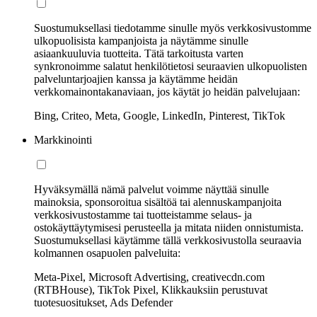
Suostumuksellasi tiedotamme sinulle myös verkkosivustomme
ulkopuolisista kampanjoista ja näytämme sinulle
asiaankuuluvia tuotteita. Tätä tarkoitusta varten
synkronoimme salatut henkilötietosi seuraavien ulkopuolisten
palveluntarjoajien kanssa ja käytämme heidän
verkkomainontakanaviaan, jos käytät jo heidän palvelujaan:
Bing, Criteo, Meta, Google, LinkedIn, Pinterest, TikTok
Markkinointi
Hyväksymällä nämä palvelut voimme näyttää sinulle
mainoksia, sponsoroitua sisältöä tai alennuskampanjoita
verkkosivustostamme tai tuotteistamme selaus- ja
ostokäyttäytymisesi perusteella ja mitata niiden onnistumista.
Suostumuksellasi käytämme tällä verkkosivustolla seuraavia
kolmannen osapuolen palveluita:
Meta-Pixel, Microsoft Advertising, creativecdn.com
(RTBHouse), TikTok Pixel, Klikkauksiin perustuvat
tuotesuositukset, Ads Defender