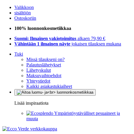
Valikkoon
sisältöön
Ostoskoriin
100% luonnonkosmetiikkaa
Suomi: Ilmainen vakiotoimitus
alkaen 79,90 €
Vähintään 1 ilmainen näyte
jokaisen tilauksen mukana
Tuki
Missä tilaukseni on?
Palautuslähetykset
Lähetyskulut
Maksuvaihtoehdot
Yhteystiedot
Kaikki asiakastukiaiheet
Lisää inspiraatiota
Ympäristöystävälliset pesuaineet ja
muuta